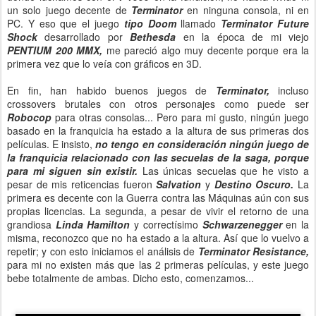
un solo juego decente de
Terminator
en ninguna consola, ni en
PC. Y eso que el juego
tipo Doom
llamado
Terminator Future
Shock
desarrollado por
Bethesda
en la época de mi viejo
PENTIUM 200 MMX,
me pareció algo muy decente porque era la
primera vez que lo veía con gráficos en 3D.
En fin, han habido buenos juegos de
Terminator,
incluso
crossovers brutales con otros personajes como puede ser
Robocop
para otras consolas...
Pero para mi gusto, ningún juego
basado en la franquicia ha estado a la altura de sus primeras dos
películas. E insisto,
no tengo en consideración ningún juego de
la franquicia relacionado con las secuelas de la saga, porque
para mi siguen sin existir.
Las únicas secuelas que he visto a
pesar de mis reticencias fueron
Salvation
y
Destino Oscuro.
La
primera es decente con la Guerra contra las Máquinas aún con sus
propias licencias. La segunda, a pesar de vivir el retorno de una
grandiosa
Linda Hamilton
y correctísimo
Schwarzenegger
en la
misma, reconozco que no ha estado a la altura. Así que lo vuelvo a
repetir; y con esto iniciamos el análisis de
Terminator Resistance,
para mi no existen más que las 2 primeras películas, y este juego
bebe totalmente de ambas. Dicho esto, comenzamos...