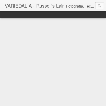
VARIEDALIA - Russell's Lair
Fotografía, Tecnología, Cine y Videojuegos en un Blog Multitemática. El rinconcito del creador de FotoMuseo 3D y Left 4 SGC.