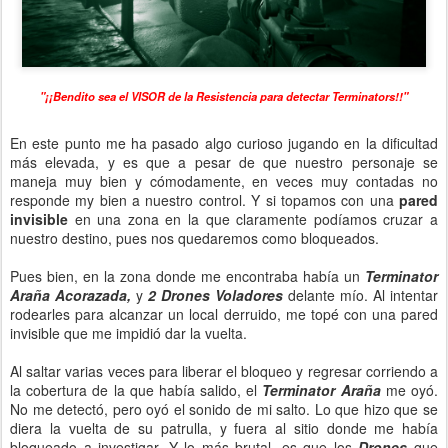
"¡¡Bendito sea el VISOR de la Resistencia para detectar Terminators!!"
En este punto me ha pasado algo curioso jugando en la dificultad
más elevada, y es que a pesar de que nuestro personaje se
maneja muy bien y cómodamente, en veces muy contadas no
responde my bien a nuestro control. Y si topamos con una
pared
invisible
en una zona en la que claramente podíamos cruzar a
nuestro destino, pues nos quedaremos como bloqueados.
Pues bien, en la zona donde me encontraba había un
Terminator
Araña Acorazada,
y
2 Drones Voladores
delante mío. Al intentar
rodearles para alcanzar un local derruido, me topé con una pared
invisible que me impidió dar la vuelta.
Al saltar varias veces para liberar el bloqueo y regresar corriendo a
la cobertura de la que había salido, el
Terminator Araña
me oyó.
No me detectó, pero oyó el sonido de mi salto. Lo que hizo que se
diera la vuelta de su patrulla, y fuera al sitio donde me había
bloqueado a investigar. Y lo más brutal, es que los
Drones
que