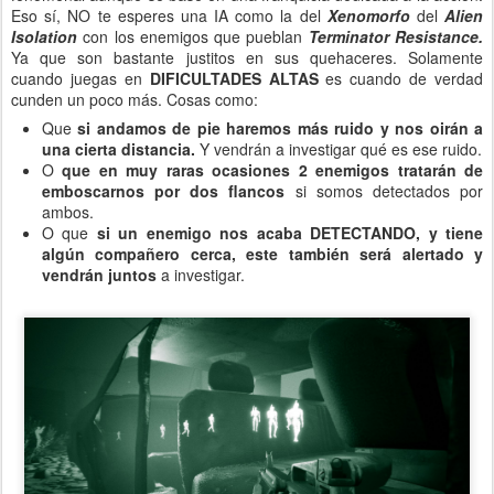
Eso sí, NO te esperes una IA como la del
Xenomorfo
del
Alien
Isolation
con los enemigos que pueblan
Terminator Resistance.
Ya que son bastante justitos en sus quehaceres. Solamente
cuando juegas en
DIFICULTADES ALTAS
es cuando de verdad
cunden un poco más. Cosas como:
Que
si andamos de pie haremos más ruido y nos oirán a
una cierta distancia.
Y vendrán a investigar qué es ese ruido.
O
que en muy raras ocasiones 2 enemigos tratarán de
emboscarnos por dos flancos
si somos detectados por
ambos.
O que
si un enemigo nos acaba DETECTANDO, y tiene
algún compañero cerca, este también será alertado y
vendrán juntos
a investigar.