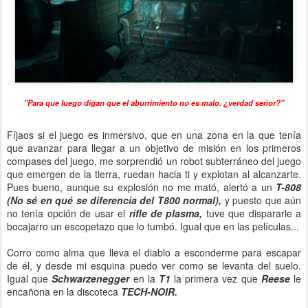
"Para que luego digan que el aburrimiento no es malo. ¿verdad señor?"
Fíjaos si el juego es inmersivo, que en una zona en la que tenía
que avanzar para llegar a un objetivo de misión en los primeros
compases del juego, me sorprendió un robot subterráneo del juego
que emergen de la tierra, ruedan hacia ti y explotan al alcanzarte.
Pues bueno, aunque su explosión no me mató, alertó a un
T-808
(No sé en qué se diferencia del T800 normal),
y puesto que aún
no tenía opción de usar el
rifle de plasma,
tuve que dispararle a
bocajarro un escopetazo que lo tumbó. Igual que en las películas...
Corro como alma que lleva el diablo a esconderme para escapar
de él, y desde mi esquina puedo ver como se levanta del suelo.
Igual que
Schwarzenegger
en la
T1
la primera vez que
Reese
le
encañona en la discoteca
TECH-NOIR.