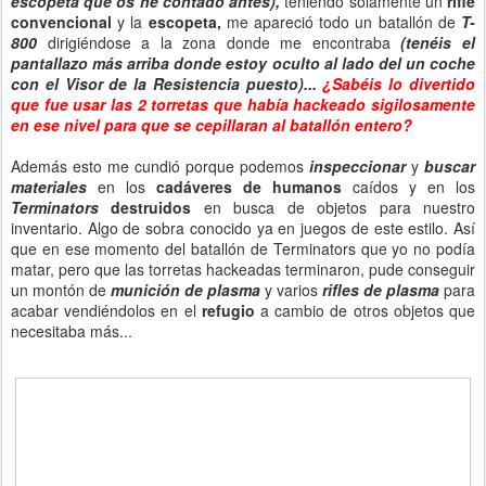
escopeta que os he contado antes),
teniendo solamente un
rifle
convencional
y la
escopeta,
me apareció todo un batallón de
T-
800
dirigiéndose a la zona donde me encontraba
(tenéis el
pantallazo más arriba donde estoy oculto al lado del un coche
con el Visor de la Resistencia puesto)...
¿Sabéis lo divertido
que fue usar las 2 torretas que había hackeado sigilosamente
en ese nivel para que se cepillaran al batallón entero?
Además esto me cundió porque podemos
inspeccionar
y
buscar
materiales
en los
cadáveres de humanos
caídos y en los
Terminators
destruidos
en busca de objetos para nuestro
inventario. Algo de sobra conocido ya en juegos de este estilo. Así
que en ese momento del batallón de Terminators que yo no podía
matar, pero que las torretas hackeadas terminaron, pude conseguir
un montón de
munición de plasma
y varios
rifles de plasma
para
acabar vendiéndolos en el
refugio
a cambio de otros objetos que
necesitaba más...