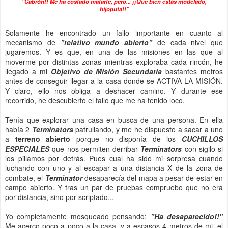
"Cabrón!! Me ha costado matarte, pero... ¡¡Que bien estás modelado,
hijoputa!!"
Solamente he encontrado un fallo importante en cuanto al
mecanismo de
"relativo mundo abierto"
de cada nivel que
jugaremos. Y es que, en una de las misiones en las que al
moverme por distintas zonas mientras exploraba cada rincón, he
llegado a mi
Objetivo de Misión Secundaria
bastantes metros
antes de conseguir llegar a la casa donde se ACTIVA LA MISIÓN.
Y claro, ello nos obliga a deshacer camino. Y durante ese
recorrido, he descubierto el fallo que me ha tenido loco.
Tenía que explorar una casa en busca de una persona. En ella
había 2
Terminators
patrullando, y me he dispuesto a sacar a uno
a
terreno abierto
porque no disponía de los
CUCHILLOS
ESPECIALES
que nos permiten derribar
Terminators
con sigilo si
los pillamos por detrás. Pues cual ha sido mi sorpresa cuando
luchando con uno y al escapar a una distancia X de la zona de
combate, el
Terminator
desaparecía del mapa a pesar de estar en
campo abierto. Y tras un par de pruebas compruebo que no era
por distancia, sino por scriptado...
Yo completamente mosqueado pensando:
"Ha desaparecido!!"
Me acerco poco a poco a la casa, y a escasos 4 metros de mi, el