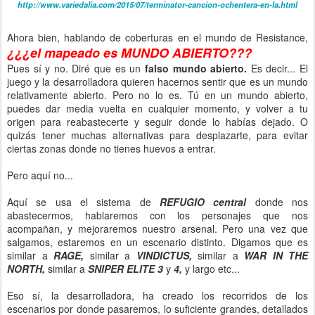
http://www.variedalia.com/2015/07/terminator-cancion-ochentera-en-la.html
Ahora bien, hablando de coberturas en el mundo de Resistance,
¿¿¿el mapeado es MUNDO ABIERTO???
Pues sí y no. Diré que es un
falso mundo abierto.
Es decir... El
juego y la desarrolladora quieren hacernos sentir que es un mundo
relativamente abierto. Pero no lo es. Tú en un mundo abierto,
puedes dar media vuelta en cualquier momento, y volver a tu
origen para reabastecerte y seguir donde lo habías dejado. O
quizás tener muchas alternativas para desplazarte, para evitar
ciertas zonas donde no tienes huevos a entrar.
Pero aquí no...
Aquí se usa el sistema de
REFUGIO central
donde nos
abastecermos, hablaremos con los personajes que nos
acompañan, y mejoraremos nuestro arsenal. Pero una vez que
salgamos, estaremos en un escenario distinto. Digamos que es
similar a
RAGE,
similar a
VINDICTUS,
similar a
WAR IN THE
NORTH,
similar a
SNIPER ELITE 3
y
4,
y largo
etc...
Eso sí, la desarrolladora, ha creado los recorridos de los
escenarios por donde pasaremos, lo suficiente grandes, detallados