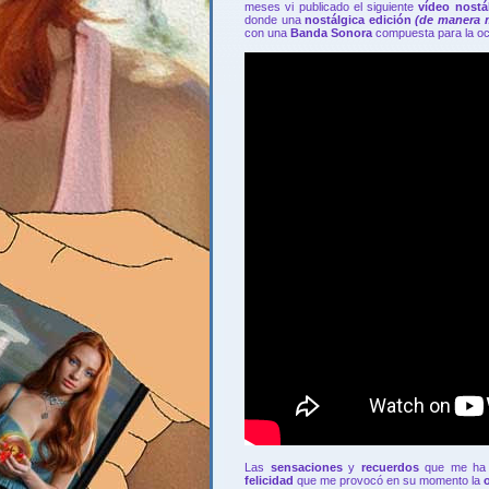
meses vi publicado el siguiente
vídeo nostá
donde una
nostálgica edición
(de manera 
con una
Banda Sonora
compuesta para la oc
Las
sensaciones
y
recuerdos
que me ha
felicidad
que me provocó en su momento la
o