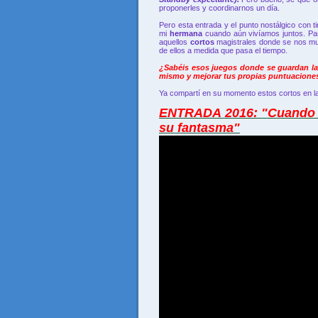
proponerles y coordinarnos un día.
Pero esta entrada y el punto nostálgico con t
mi
hermana
cuando aún vivíamos juntos. Pa
aquellos
cortos
magistrales donde se nos mu
de ellos a medida que pasa el tiempo.
¿Sabéis esos juegos donde se guardan la
mismo y mejorar tus propias puntuacione
Ya compartí en su momento estos cortos en la
ENTRADA 2016: "Cuando p
su fantasma"