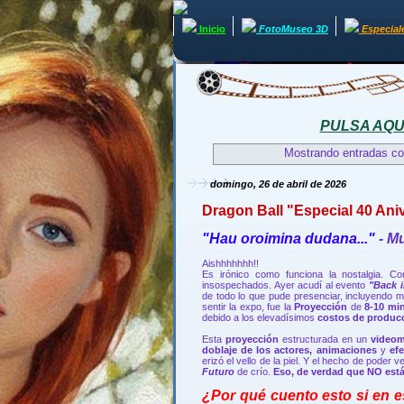
Inicio
FotoMuseo 3D
Especial
PULSA AQUÍ 
Mostrando entradas co
domingo, 26 de abril de 2026
Dragon Ball "Especial 40 An
"Hau oroimina dudana..."
- M
Aishhhhhhh!!
Es irónico como funciona la nostalgia. Co
insospechados. Ayer acudí al evento
"Back 
de todo lo que pude presenciar, incluyendo
sentir la expo, fue la
Proyección
de
8-10 min
debido a los elevadísimos
costos de produc
Esta
proyección
estructurada en un
video
doblaje de los actores, animaciones
y
ef
erizó el vello de la piel. Y el hecho de poder v
Futuro
de crío.
Eso, de verdad que NO est
¿Por qué cuento esto si en e