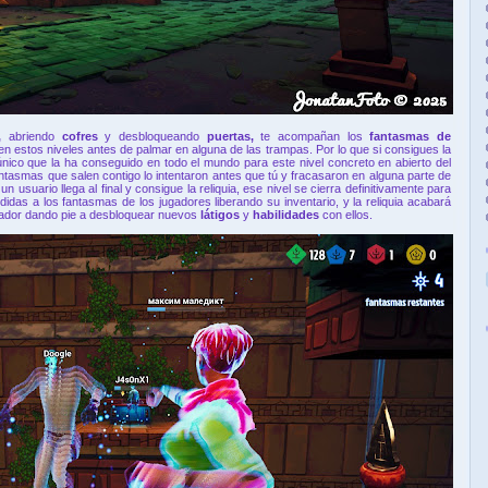
s,
abriendo
cofres
y desbloqueando
puertas,
te acompañan los
fantasmas de
 en estos niveles antes de palmar en alguna de las trampas. Por lo que si consigues la
 único que la ha conseguido en todo el mundo para este nivel concreto en abierto del
antasmas que salen contigo lo intentaron antes que tú y fracasaron en alguna parte de
 usuario llega al final y consigue la reliquia, ese nivel se cierra definitivamente para
idas a los fantasmas de los jugadores liberando su inventario, y la reliquia acabará
ugador dando pie a desbloquear nuevos
látigos
y
habilidades
con ellos.