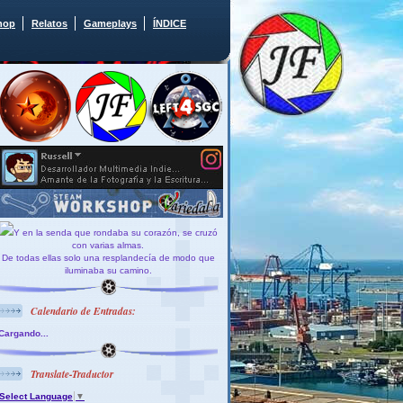
hop
Relatos
Gameplays
ÍNDICE
Y en la senda que rondaba su corazón, se cruzó
con varias almas.
De todas ellas solo una resplandecía de modo que
iluminaba su camino.
Calendario de Entradas:
Cargando...
Translate-Traductor
Select Language
▼