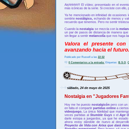
Aishhhhh!!! El vídeo; presentado en el event
más icónicas de la serie. Si creciste con ello,
Ya he mencionado en infinidad de ocasiones l
sentirte
nostálgico,
echando de menos y val
recuerdo que tenemos. Pero no sentir tristeza 
Cuando la
nostalgia
se mezcla con la
melan
un par de pasos de distancia de manera que
sin llegar a sentir
melancolía
que nos haga la
Valora el presente con
avanzando hacia el futuro.
Publicado por
Russell
a las
22:32
0 Comentarios a la entrada:
Etiquetas:
B.S.O
,
sábado, 24 de mayo de 2025
Nostalgia en "Jugadores Fan
Hoy me he puesto
nostalgicón
pero con un 
en falta el compartir
partidas online
a cierto
videojuego.
La única fidelidad que mantengo
veces partidas al
Stumble Guys
o el
Age O
darle estopa a juegardos, ya que he estad
ahora estoy dándole de nuevo al desarrol
Proyecto de Vida con Arixa que dará rien
Standby
expectante
)
.
Pero bueno, sé que o