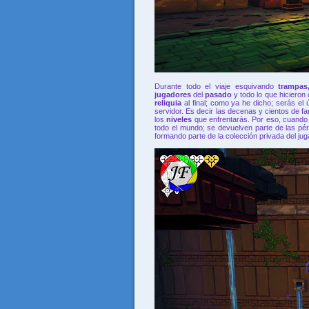
Durante todo el viaje esquivando
trampa
jugadores
del
pasado
y todo lo que hicieron
reliquia
al final; como ya he dicho; serás el
servidor. Es decir las decenas y cientos de f
los
niveles
que enfrentarás. Por eso, cuando un
todo el mundo; se devuelven parte de las pérd
formando parte de la colección privada del j