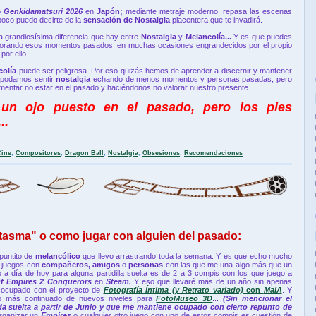
o
Genkidamatsuri 2026
en
Japón;
mediante metraje moderno, repasa las escenas
 poco puedo decirte de la
sensación de Nostalgia
placentera que te invadirá.
a grandiosísima diferencia que hay entre
Nostalgia
y
Melancolía...
Y es que puedes
orando esos momentos pasados; en muchas ocasiones engrandecidos por el propio
por ello.
colía
puede ser peligrosa. Por eso quizás hemos de aprender a discernir y mantener
 podamos sentir
nostalgia
echando de menos momentos y personas pasadas, pero
mentar no estar en el pasado y haciéndonos no valorar nuestro presente.
 un ojo puesto en el pasado, pero los pies
..
Cine
,
Compositores
,
Dragon Ball
,
Nostalgia
,
Obsesiones
,
Recomendaciones
tasma" o como jugar con alguien del pasado:
puntito de
melancólico
que llevo arrastrando toda la semana. Y es que echo mucho
s juegos con
compañeros, amigos
o
personas
con las que me una algo más que un
 a día de hoy para alguna partidilla suelta es de 2 a 3 compis con los que juego a
f Empires 2 Conquerors
en
Steam.
Y eso que llevaré más de un año sin apenas
o ocupado con el proyecto de
Fotografía Íntima (y Retrato variado)
con
MaIA
. Y
lo más continuado de nuevos niveles para
FotoMuseo 3D
...
(Sin mencionar el
da suelta a partir de Junio y que me mantiene ocupado con cierto repunto de
rganizar un
Empires
o cualquier otro juego con uno de estos compis es cuestión de