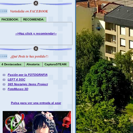
Variedalia en FACEBOOK
FACEBOOK:
RECOMIENDA:
-->Haz click y recomienda<--
¿Qué Posts te has perdido?:
4 Destacadas:
Aleatoria:
CapturaSTEAM:
Pasión por la FOTOGRAFIA
LEFT 4 SGC
365 Nostalgic Items Project
FotoMuseo 3D
Pulsa para ver una entrada al azar