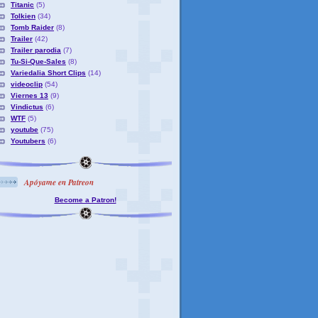
Titanic
(5)
Tolkien
(34)
Tomb Raider
(8)
Trailer
(42)
Trailer parodia
(7)
Tu-Si-Que-Sales
(8)
Variedalia Short Clips
(14)
videoclip
(54)
Viernes 13
(9)
Vindictus
(6)
WTF
(5)
youtube
(75)
Youtubers
(6)
Apóyame en Patreon
Become a Patron!