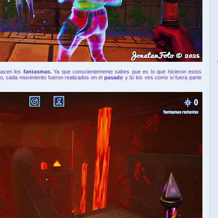
 hacen los
fantasmas.
Ya que conscientemente sabes que es lo que hicieron estos
to, cada movimiento fueron realizados en el
pasado
y tú los ves como si fuera parte