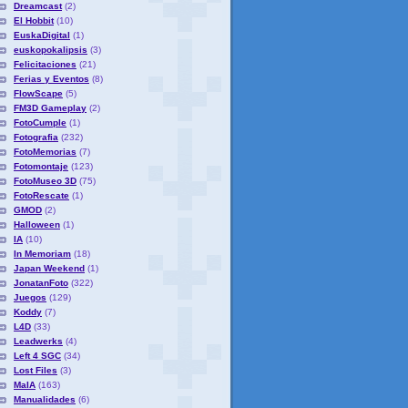
Dreamcast
(2)
El Hobbit
(10)
EuskaDigital
(1)
euskopokalipsis
(3)
Felicitaciones
(21)
Ferias y Eventos
(8)
FlowScape
(5)
FM3D Gameplay
(2)
FotoCumple
(1)
Fotografia
(232)
FotoMemorias
(7)
Fotomontaje
(123)
FotoMuseo 3D
(75)
FotoRescate
(1)
GMOD
(2)
Halloween
(1)
IA
(10)
In Memoriam
(18)
Japan Weekend
(1)
JonatanFoto
(322)
Juegos
(129)
Koddy
(7)
L4D
(33)
Leadwerks
(4)
Left 4 SGC
(34)
Lost Files
(3)
MaIA
(163)
Manualidades
(6)