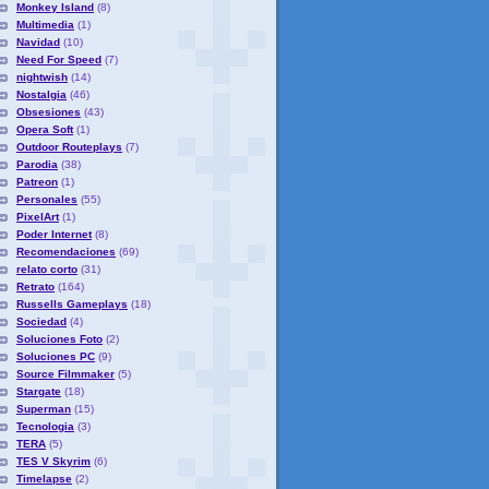
Monkey Island
(8)
Multimedia
(1)
Navidad
(10)
Need For Speed
(7)
nightwish
(14)
Nostalgia
(46)
Obsesiones
(43)
Opera Soft
(1)
Outdoor Routeplays
(7)
Parodia
(38)
Patreon
(1)
Personales
(55)
PixelArt
(1)
Poder Internet
(8)
Recomendaciones
(69)
relato corto
(31)
Retrato
(164)
Russells Gameplays
(18)
Sociedad
(4)
Soluciones Foto
(2)
Soluciones PC
(9)
Source Filmmaker
(5)
Stargate
(18)
Superman
(15)
Tecnologia
(3)
TERA
(5)
TES V Skyrim
(6)
Timelapse
(2)