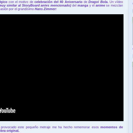
lgico
con el motivo de
celebración del 40 Aniversario
de
Dragoi Bola.
Un vídeo
muy similar al StoryBoard antes mencionado)
del
manga
y el
anime
se mezclan
asión por el grandísimo
Hans Zimmer:
 provocado este pequeño metraje me ha hecho rememorar esos
momentos de
bra original.