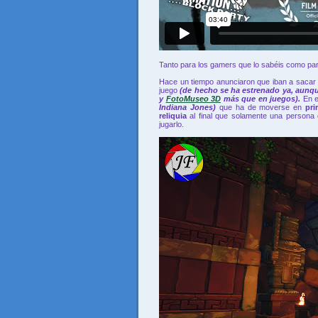
Tanto para los gamers que lo sabéis como par
Hace un tiempo anunciaron que iban a sacar 
juego
(de hecho se ha estrenado ya, aunq
y
FotoMuseo 3D
más que en juegos).
En e
Indiana Jones)
que ha de moverse en
pr
reliquia
al final que solamente una persona
jugarlo.