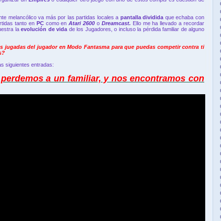
inte melancólico va más por las partidas locales a
pantalla dividida
que echaba con
rtidas tanto en
PC
como en
Atari 2600
o
Dreamcast.
Ello me ha llevado a recordar
estra la
evolución de vida
de los Jugadores, o incluso la pérdida familiar de alguno
s jugadas del jugador en Modo Fantasma para que puedas competir contra ti
s?
s siguientes entradas:
erdemos a un familiar, y nos encontramos con