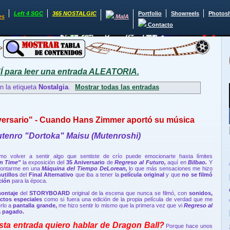
Left 4 SGC
365 NOSTALGIC
Portfolio
Showreels
Photos
es
MaIA
Contacto
para leer una entrada ALEATORIA.
n la etiqueta
Nostalgia
.
Mostrar todas las entradas
iversario" - Cuando Hans Zimmer aportó su música
utenro "Dortoka" Maisu (Mutenroshi)
mo volver a sentir algo que sentiste de crío puede emocionarte hasta límites
in Time"
la exposición del
35 Aniversario
de
Regreso al Futuro,
aquí en
Bilbao.
Y
 montarme en una
Máquina del Tiempo
DeLorean,
lo que más sensaciones me hizo
utillos
del
Final Alternativo
que iba a tener la
película original
y que
no se filmó
ción
para la época.
montaje
del
STORYBOARD
original de la escena que nunca se filmó, con
sonidos,
ectos especiales
como si fuera una edición de la propia película de verdad que me
erlo a
pantalla grande,
me hizo sentir lo mismo que la primera vez que vi
Regreso al
á pagado.
sta entrada quiero hablar de Dragon Ball?
Porque hace unos