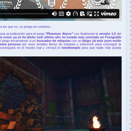
a los que no, os pongo en contexto...
una actualización para el juego
"Phantom Abyss"
con finalmente la
versión 1.0
del
ue como ya os he dicho este último año he estado más centrado en Fotografía
l juego encarnamos a un
buscador de reliquias
con un
látigo
(al más puro estilo
imera persona
por unos templos llenos de trampas y sobrevivir para conseguir la
 conseguirá en el mundo real y cerrará el
nivel/templo
para que nadie más pueda