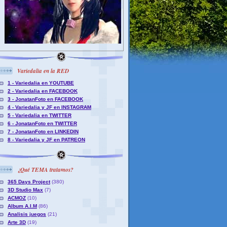
Variedalia en la RED
1 - Variedalia en YOUTUBE
2 - Variedalia en FACEBOOK
3 - JonatanFoto en FACEBOOK
4 - Variedalia y JF en INSTAGRAM
5 - Variedalia en TWITTER
6 - JonatanFoto en TWITTER
7 - JonatanFoto en LINKEDIN
8 - Variedalia y JF en PATREON
¿Qué TEMA tratamos?
365 Days Project
(380)
3D Studio Max
(7)
ACMOZ
(10)
Album A.I.M
(86)
Analisis juegos
(21)
Arte 3D
(19)