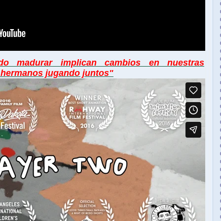
o madurar implican cambios en nuestras
 hermanos jugando juntos"