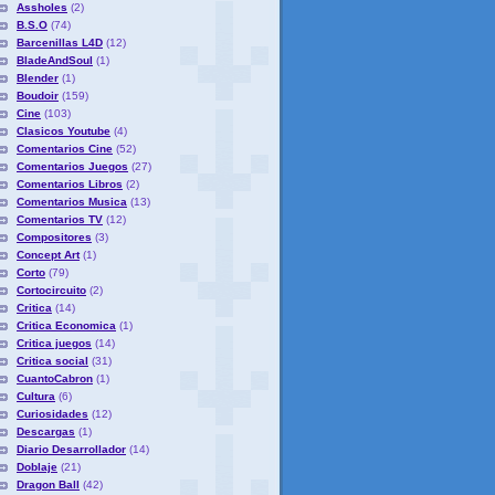
Assholes
(2)
B.S.O
(74)
Barcenillas L4D
(12)
BladeAndSoul
(1)
Blender
(1)
Boudoir
(159)
Cine
(103)
Clasicos Youtube
(4)
Comentarios Cine
(52)
Comentarios Juegos
(27)
Comentarios Libros
(2)
Comentarios Musica
(13)
Comentarios TV
(12)
Compositores
(3)
Concept Art
(1)
Corto
(79)
Cortocircuito
(2)
Critica
(14)
Critica Economica
(1)
Critica juegos
(14)
Critica social
(31)
CuantoCabron
(1)
Cultura
(6)
Curiosidades
(12)
Descargas
(1)
Diario Desarrollador
(14)
Doblaje
(21)
Dragon Ball
(42)