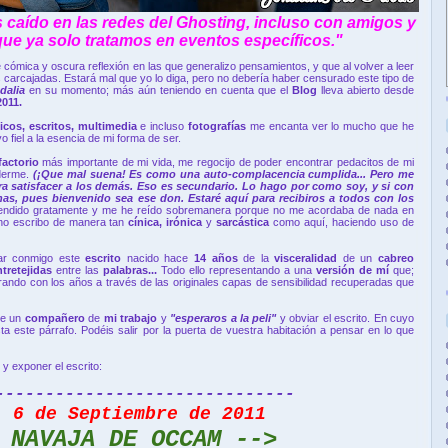
 caído en las redes del Ghosting, incluso con amigos y
 que ya solo tratamos en eventos específicos."
cómica y oscura reflexión en las que generalizo pensamientos, y que al volver a leer
 carcajadas. Estará mal que yo lo diga, pero no debería haber censurado este tipo de
edalia
en su momento; más aún teniendo en cuenta que el
Blog
lleva abierto desde
2011.
ticos, escritos, multimedia
e incluso
fotografías
me encanta ver lo mucho que he
fiel a la esencia de mi forma de ser.
factorio
más importante de mi vida, me regocijo de poder encontrar pedacitos de mi
nderme.
(¡Que mal suena! Es como una auto-complacencia cumplida... Pero me
a satisfacer a los demás. Eso es secundario. Lo hago por como soy, y si con
nas, pues bienvenido sea ese don. Estaré aquí para recibiros a todos con los
endido gratamente y me he reído sobremanera porque no me acordaba de nada en
no escribo de manera tan
cínica, irónica
y
sarcástica
como aquí, haciendo uso de
sar conmigo este
escrito
nacido hace
14 años
de la
visceralidad
de un
cabreo
ntretejidas
entre las
palabras...
Todo ello representando a una
versión de mí
que;
rrando con los años a través de las originales capas de sensibilidad recuperadas que
de un
compañero
de
mi trabajo
y
"esperaros a la peli"
y obviar el escrito. En cuyo
a este párrafo. Podéis salir por la puerta de vuestra habitación a pensar en lo que
o
y exponer el escrito:
------------------------------
, 6 de Septiembre de 2011
 NAVAJA DE OCCAM -->