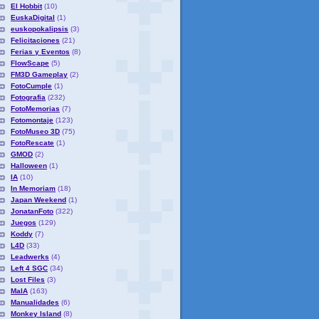
El Hobbit
(10)
EuskaDigital
(1)
euskopokalipsis
(3)
Felicitaciones
(21)
Ferias y Eventos
(8)
FlowScape
(5)
FM3D Gameplay
(2)
FotoCumple
(1)
Fotografia
(232)
FotoMemorias
(7)
Fotomontaje
(123)
FotoMuseo 3D
(75)
FotoRescate
(1)
GMOD
(2)
Halloween
(1)
IA
(10)
In Memoriam
(18)
Japan Weekend
(1)
JonatanFoto
(322)
Juegos
(129)
Koddy
(7)
L4D
(33)
Leadwerks
(4)
Left 4 SGC
(34)
Lost Files
(3)
MaIA
(163)
Manualidades
(6)
Monkey Island
(8)