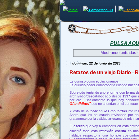
Inicio
FotoMuseo 3D
Especial
PULSA AQUÍ 
Mostrando entradas c
domingo, 22 de junio de 2025
Retazos de un viejo Diario -
Es curioso como evolucionamos.
Es curioso poder comprobarlo cuando buceas
Sobretodo teniendo uno enorme con forma d
archivado/descatalogado
desde
1997
que n
por ello... Básicamente lo que hoy conoc
Ofendiditos"
que no ahondan en el contexto 
Y esto de
bucear en los recuerdos
me res
Ahora que los he estado revisando por en
gratamente por la calidad artesana de mis mani
El
escrito
que voy a compartir en esta entrad
cimenté toda esta
reflexión escrita
en un
hablaba respecto a una horrible costum
y generalizándola hacia el sexo femenino