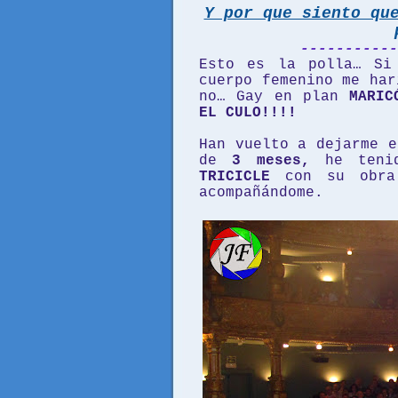
Y por que siento qu
-----------
Esto es la polla… Si
cuerpo femenino me ha
no… Gay en plan
MARIC
EL CULO!!!!
Han vuelto a dejarme e
de
3 meses,
he teni
TRICICLE
con su obr
acompañándome.