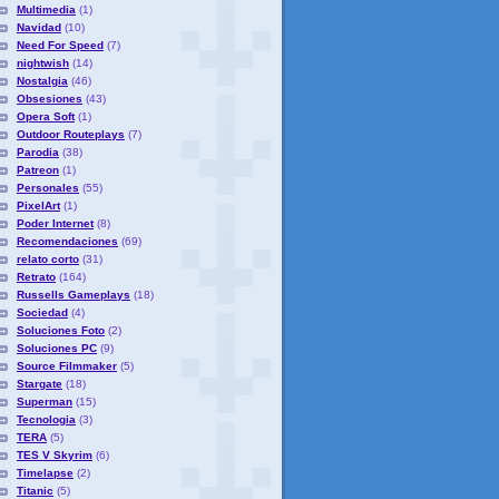
Multimedia
(1)
Navidad
(10)
Need For Speed
(7)
nightwish
(14)
Nostalgia
(46)
Obsesiones
(43)
Opera Soft
(1)
Outdoor Routeplays
(7)
Parodia
(38)
Patreon
(1)
Personales
(55)
PixelArt
(1)
Poder Internet
(8)
Recomendaciones
(69)
relato corto
(31)
Retrato
(164)
Russells Gameplays
(18)
Sociedad
(4)
Soluciones Foto
(2)
Soluciones PC
(9)
Source Filmmaker
(5)
Stargate
(18)
Superman
(15)
Tecnologia
(3)
TERA
(5)
TES V Skyrim
(6)
Timelapse
(2)
Titanic
(5)