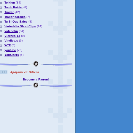
Tolkien
(34)
Tomb Raider
(8)
Trailer
(42)
Trailer parodia
(7)
Tu-Si-Que-Sales
(8)
Variedalia Short Clips
(14)
videoclip
(54)
Viernes 13
(9)
Vindictus
(6)
WTF
(5)
youtube
(75)
Youtubers
(6)
Apóyame en Patreon
Become a Patron!