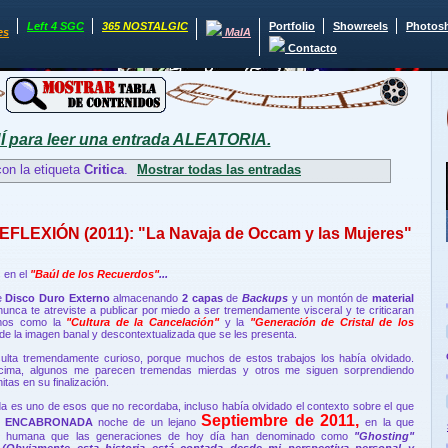
Left 4 SGC
365 NOSTALGIC
Portfolio
Showreels
Photos
es
MaIA
Contacto
para leer una entrada ALEATORIA.
on la etiqueta
Critica
.
Mostrar todas las entradas
 REFLEXIÓN (2011): "La Navaja de Occam y las Mujeres"
 en el
"Baúl de los Recuerdos"
...
e
Disco Duro Externo
almacenando
2 capas
de
Backups
y un montón de
material
unca te atreviste a publicar por miedo a ser tremendamente visceral y te criticaran
emos como la
"Cultura de la Cancelación"
y la
"Generación de Cristal de los
de la imagen banal y descontextualizada que se les presenta.
ulta tremendamente curioso, porque muchos de estos trabajos los había olvidado.
cima, algunos me parecen tremendas mierdas y otros me siguen sorprendiendo
tas en su finalización.
a es uno de esos que no recordaba, incluso había olvidado el contexto sobre el que
Septiembre de 2011,
a
ENCABRONADA
noche de un lejano
en la que
bre humana que las generaciones de hoy día han denominado como
"Ghosting"
.
(Obviamente esta historia está contada desde mi perspectiva personal y