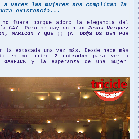
e a veces las mujeres nos complican la
puta existencia
...
-----------------------------
 no fuera porque adoro la elegancia del
ría GAY. Pero no gay en plan
Jesús Vázquez
ÓN, MARICÓN Y QUE ¡¡¡¡A TOD@S OS DEN POR
n la estacada una vez más. Desde hace más
do en mi poder
2 entradas
para ver a
a
GARRICK
y la esperanza de una mujer