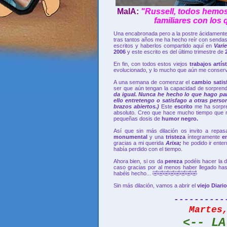
MaIA:
"Russell, todos hemos
familiares con los
Una encabronada pero a la postre ácidamente 
tras tantos años me ha hecho reír con sendas
escritos y haberlos compartido aquí en
Vari
2006
y este escrito es del último trimestre de
En fin, con todos estos viejos
trabajos artís
evolucionado, y lo mucho que aún me conservo 
A una semana de comenzar el
cambio satis
ser que aún tengan la capacidad de sorpre
da igual. Nunca he hecho lo que hago par
ello entretengo o satisfago a otras perso
brazos abiertos.)
Este
escrito
me ha sorpr
absoluto. Creo que hace mucho tiempo que 
pequeñas dosis de
humor negro.
Así que sin más dilación os invito a repa
monumental
y una
tristeza
íntegramente
e
gracias a mi querida
Arixa;
he podido ir ente
había perdido con el tiempo.
Ahora bien, si os da
pereza
podéis hacer la 
caso gracias por al menos haber llegado hast
habéis hecho... 🤣🤣🤣🤣🤣🤣🤣🤣
Sin más dilación, vamos a abrir el
viejo Diari
----------
Martes
<-- LA