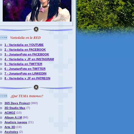
Variedalia en la RED
1 - Variedalia en YOUTUBE
2 - Variedalia en FACEBOOK
3 - JonatanFoto en FACEBOOK
4 - Variedalia y JF en INSTAGRAM
5 - Variedalia en TWITTER
6 - JonatanFoto en TWITTER
7 - JonatanFoto en LINKEDIN
8 - Variedalia y JF en PATREON
¿Qué TEMA tratamos?
365 Days Project
(380)
3D Studio Max
(7)
ACMOZ
(10)
Album A.I.M
(86)
Analisis juegos
(21)
Arte 3D
(19)
Assholes
(2)