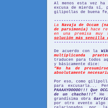
Al menos esta vez ha 
excusa de mierda sí, 
gilipollas de buena f
----------------------
La
Navaja de Occam
(n
de parsimonia)
hace ref
en una premisa muy
solución más sencilla 
----------------------
De acuerdo con la
Wi
multiplicanda praete
traducen para todos a
y básicamente dice:
“No ha de presumirs
absolutamente necesari
Por eso, como gilipoll
para excusarla... P
PAAAAYOOOOO!!! Que OCC
de un chacho!!!”
He m
grandísima obra
Garri
por otro evento algo
relacionados por 