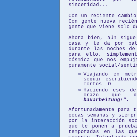
sinceridad...
Con un reciente cambio
Con gente nueva recié
gente que viene solo 
Ahora bien, aún sigue
casa y te da por pat
durante las noches de
para ello, simplemen
cósmica que nos empuj
puramente social/sent
Viajando en met
seguir escribiend
cortos. O
…
Haciendo eses d
brazo que di
bauarbeitung!”.
Afortunadamente para t
pocas semanas y siempr
por la interacción so
que te ponen a prueb
temporadas en las qu