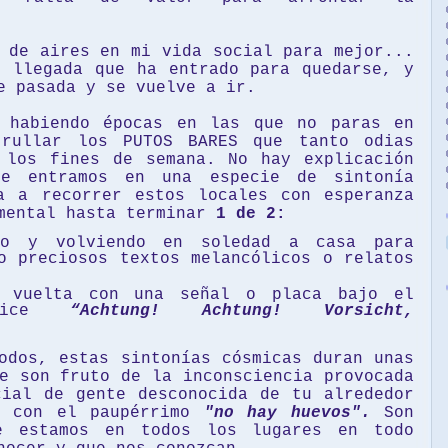
 de aires en mi vida social para mejor...
n llegada que ha entrado para quedarse, y
de pasada y se vuelve a ir.
 habiendo épocas en las que no paras en
rullar los PUTOS BARES que tanto odias
 los fines de semana. No hay explicación
te entramos en una especie de sintonía
a a recorrer estos locales con esperanza
imental hasta terminar
1 de 2:
ro y volviendo en soledad a casa para
o preciosos textos melancólicos o relatos
e vuelta con una señal o placa bajo el
ce
“Achtung! Achtung! Vorsicht,
odos, estas sintonías cósmicas duran unas
e son fruto de la inconsciencia provocada
cial de gente desconocida de tu alrededor
a con el paupérrimo
"no hay huevos"
.
Son
e estamos en todos los lugares en todo