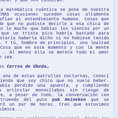
nocer y que nos conozcan.
la matemática cuántica se pone de nuestra
MAS ocasiones suceden cosas altamente
afían al entendimiento humano. Cosas que
de que no pudiste decirle a esa chica de
io lo mucho que bebías los vientos por un
 que un triste pico habría bastado para
staría haberla dicho si no hubiese tenido
. Y tú, hombre de principios, una lealtad
Cosa que en este momento y con la mente
... Al menos ella se merece todo el amor
n sea.
los
Cerros de Úbeda…
 una de estas patrullas nocturnas, conocí
iendo que soy chico que no suele beber.
abía perdido una apuesta, y cumpliendo
a articular monosílabos sin riesgo de
ue, a pesar de todo, la conversación con
struendo del puto
pub
Heineken
que se
uró un par de horas. Creo que estuvimos
uímica...