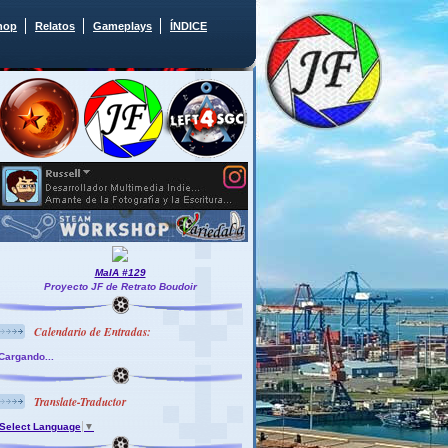
hop
Relatos
Gameplays
ÍNDICE
MaIA #129
Proyecto JF de Retrato Boudoir
Calendario de Entradas:
Cargando...
Translate-Traductor
Select Language
▼