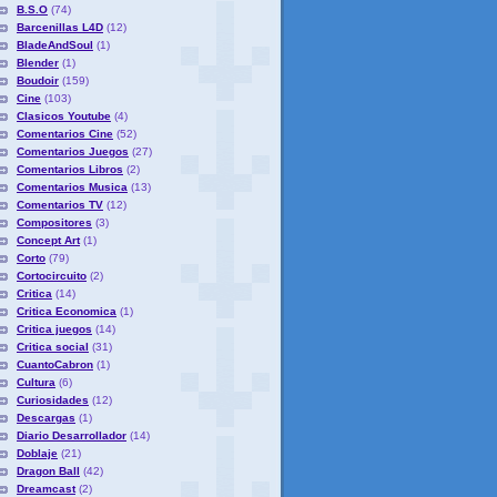
B.S.O
(74)
Barcenillas L4D
(12)
BladeAndSoul
(1)
Blender
(1)
Boudoir
(159)
Cine
(103)
Clasicos Youtube
(4)
Comentarios Cine
(52)
Comentarios Juegos
(27)
Comentarios Libros
(2)
Comentarios Musica
(13)
Comentarios TV
(12)
Compositores
(3)
Concept Art
(1)
Corto
(79)
Cortocircuito
(2)
Critica
(14)
Critica Economica
(1)
Critica juegos
(14)
Critica social
(31)
CuantoCabron
(1)
Cultura
(6)
Curiosidades
(12)
Descargas
(1)
Diario Desarrollador
(14)
Doblaje
(21)
Dragon Ball
(42)
Dreamcast
(2)