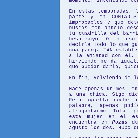
momento. Intentando co
En estas temporadas, 
parte y en CONTADÍSI
improbables y que des
buscas con anhelo des
tu cuadrilla del barr
beso suyo. O incluso
decirla todo lo que gu
una pareja TAN estable
a la amistad con él. 
hirviendo me da igual
que puedan darle, quie
En fin, volviendo de 
Hace apenas un mes, en
a una chica. Sigo dic
Pero aquella noche h
palabra, apenas podí
atragantarme. Total q
esta mujer en el e
encuentra en
Pozas
d
agusto los dos. Hubo q