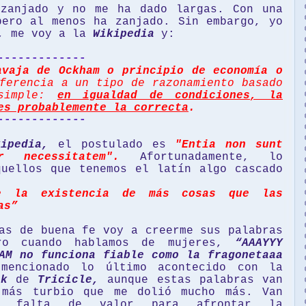
zanjado y no me ha dado largas. Con una
pero al menos ha zanjado. Sin embargo, yo
e, me voy a la
Wikipedia
y:
-------------
avaja de Ockham o principio de economía o
erencia a un tipo de razonamiento basado
 simple:
en igualdad de condiciones, la
es probablemente la correcta
.
-------------
kipedia,
el postulado es
"Entia non sunt
r necessitatem".
Afortunadamente, lo
quellos que tenemos el latín algo cascado
e la existencia de más cosas que las
as”
as de buena fe voy a creerme sus palabras
ero cuando hablamos de mujeres,
“AAAYYY
AM no funciona fiable como la fragonetaaa
encionado lo último acontecido con la
ck
de
Tricicle,
aunque estas palabras van
 más turbio que me dolió mucho más. Van
la falta de valor para afrontar la