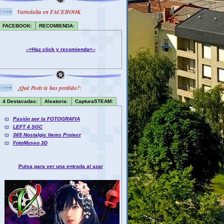
Variedalia en FACEBOOK
FACEBOOK:
RECOMIENDA:
-->Haz click y recomienda<--
¿Qué Posts te has perdido?:
4 Destacadas:
Aleatoria:
CapturaSTEAM:
Pasión por la FOTOGRAFIA
LEFT 4 SGC
365 Nostalgic Items Project
FotoMuseo 3D
Pulsa para ver una entrada al azar