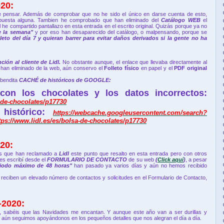
20:
e pensar. Además de comprobar que no he sido el único en darse cuenta de esto,
spuesta alguna. Tambien he comprobado que han eliminado del
Catálogo WEB
el
 he compartido pantallazo en esta entrada en el escrito original. Quizás porque ya no
e la semana"
y por eso han desaparecido del catálogo,
o malpensando, porque se
leto del día 7 y quieran barrer para evitar daños derivados si la gente no ha
nción al cliente de Lidl.
No obstante aunque, el enlace que llevaba directamente al
o han eliminado de la web, aún conservo el
Folleto físico
en papel y el
PDF original
 bendita
CACHÉ de históricos de GOOGLE:
 con los chocolates y los datos incorrectos:
a-de-chocolates/p17730
 histórico:
https://webcache.googleusercontent.com/search?
://www.lidl.es/es/bolsa-de-chocolates/p17730
20:
as que han reclamado a
Lidl
este punto que resalto en esta entrada pero con otros
es escribí desde el
FORMULARIO DE CONTACTO
de su web
(
Click aquí
)
, a pesar
eriodo máximo de 48 horas"
han pasado ya varios días y aún no hemos recibido
 reciben un elevado número de contactos y solicitudes en el Formulario de Contacto,
2020:
, sabéis que las Navidades me encantan. Y aunque este año van a ser durillas y
, aún seguimos apoyándonos en los pequeños detalles que nos alegran el día a día.