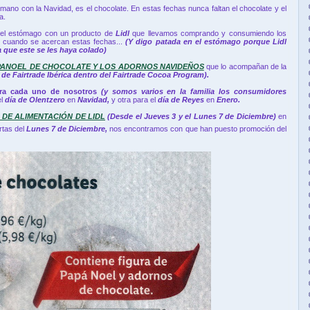
 mano con la Navidad, es el chocolate. En estas fechas nunca faltan el chocolate y el
a.
 el estómago con un producto de
Lidl
que llevamos comprando y consumiendo los
oj cuando se acercan estas fechas...
(Y digo patada en el estómago porque Lidl
 que este se les haya colado)
PANOEL DE CHOCOLATE Y LOS ADORNOS NAVIDEÑOS
que lo acompañan de la
e Fairtrade Ibérica dentro del Fairtrade Cocoa Program).
ra cada uno de nosotros
(y somos varios en la familia los consumidores
el
día de
Olentzero
en
Navidad,
y otra para el
día de Reyes
en
Enero.
DE ALIMENTACIÓN DE LIDL
(Desde el Jueves 3 y el Lunes 7 de Diciembre)
en
rtas del
Lunes 7 de Diciembre,
nos encontramos con que han puesto promoción del