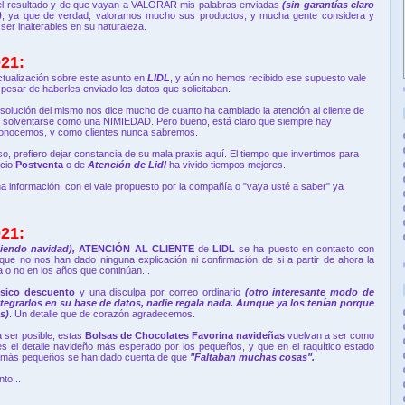
del resultado y de que vayan a VALORAR mis palabras enviadas
(sin garantías claro
)
, ya que de verdad, valoramos mucho sus productos, y mucha gente considera y
er inalterables en su naturaleza.
21:
tualización sobre este asunto en
LIDL
, y aún no hemos recibido ese supuesto vale
pesar de haberles enviado los datos que solicitaban.
solución del mismo nos dice mucho de cuanto ha cambiado la atención al cliente de
an solventarse como una NIMIEDAD. Pero bueno, está claro que siempre hay
conocemos, y como clientes nunca sabremos.
o, prefiero dejar constancia de su mala praxis aquí. El tiempo que invertimos para
icio
Postventa
o de
Atención de Lidl
ha vivido tiempos mejores.
a información, con el vale propuesto por la compañía o "vaya usté a saber" ya
21:
iendo navidad),
ATENCIÓN AL CLIENTE
de
LIDL
se ha puesto en contacto con
que no nos han dado ninguna explicación ni confirmación de si a partir de ahora la
a o no en los años que continúan...
físico descuento
y una disculpa por correo ordinario
(otro interesante modo de
tegrarlos en su base de datos, nadie regala nada. Aunque ya los tenían porque
s)
. Un detalle que de corazón agradecemos.
a ser posible, estas
Bolsas de Chocolates Favorina navideñas
vuelvan a ser como
es el detalle navideño más esperado por los pequeños, y que en el raquítico estado
s más pequeños se han dado cuenta de que
"Faltaban muchas cosas".
nto...