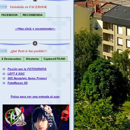
Variedalia en FACEBOOK
FACEBOOK:
RECOMIENDA:
-->Haz click y recomienda<--
¿Qué Posts te has perdido?:
4 Destacadas:
Aleatoria:
CapturaSTEAM:
Pasión por la FOTOGRAFIA
LEFT 4 SGC
365 Nostalgic Items Project
FotoMuseo 3D
Pulsa para ver una entrada al azar