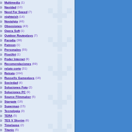
Multimedia
(1)
Navidad
(10)
Need For Speed
(7)
nightwish
(14)
Nostalgia
(46)
Obsesiones
(43)
Opera Soft
(1)
Outdoor Routeplays
(7)
Parodia
(38)
Patreon
(1)
Personales
(55)
PixelArt
(1)
Poder Internet
(8)
Recomendaciones
(69)
relato corto
(31)
Retrato
(164)
Russells Gameplays
(18)
Sociedad
(4)
Soluciones Foto
(2)
Soluciones PC
(9)
Source Filmmaker
(5)
Stargate
(18)
Superman
(15)
Tecnologia
(3)
TERA
(5)
TES V Skyrim
(6)
Timelapse
(2)
Titanic
(5)