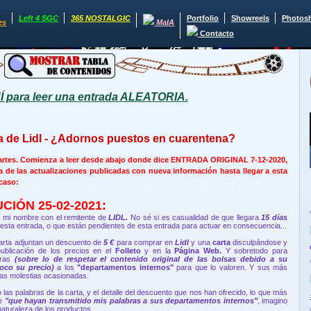
Left 4 SGC
365 NOSTALGIC
Portfolio
Showreels
Photos
es
MaIA
Contacto
para leer una entrada ALEATORIA.
a de Lidl - ¿Adornos puestos en cuarentena?
 partes. Comienza a leer desde abajo donde dice ENTRADA ORIGINAL 7-12-2020,
de las actualizaciones publicadas con nueva información hasta llegar a esta
 caso:
IÓN 25-02-2021:
 mi nombre con el remitente de
LIDL.
No sé si es casualidad de que llegara
15 días
 esta entrada, o que están pendientes de esta entrada para actuar en consecuencia...
carta adjuntan un descuento de
5 €
para comprar en
Lidl
y una
carta
disculpándose y
publicación de los precios en el
Folleto
y en la
Página Web.
Y sobretodo para
bras
(sobre lo de respetar el contenido original de las bolsas debido a su
oco su precio)
a los
"departamentos internos"
para que lo valoren. Y sus más
las molestias ocasionadas.
as palabras de la carta, y el detalle del descuento que nos han ofrecido, lo que más
de
"que hayan transmitido mis palabras a sus departamentos internos"
, imagino
naturaleza de los productos.