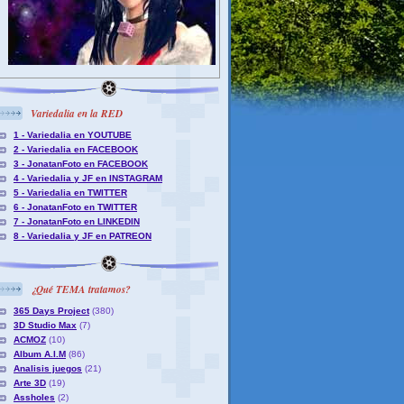
Variedalia en la RED
1 - Variedalia en YOUTUBE
2 - Variedalia en FACEBOOK
3 - JonatanFoto en FACEBOOK
4 - Variedalia y JF en INSTAGRAM
5 - Variedalia en TWITTER
6 - JonatanFoto en TWITTER
7 - JonatanFoto en LINKEDIN
8 - Variedalia y JF en PATREON
¿Qué TEMA tratamos?
365 Days Project
(380)
3D Studio Max
(7)
ACMOZ
(10)
Album A.I.M
(86)
Analisis juegos
(21)
Arte 3D
(19)
Assholes
(2)