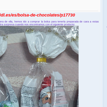
idl.es/es/bolsa-de-chocolates/p17730
era de ella, hemos ido a comprar la bolsa para tenerla preparada de cara a estas
tra sorpresa cuando nos encontramos con el siguiente producto: