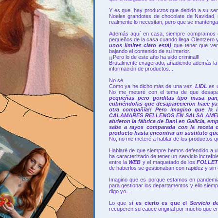
Y es que, hay productos que debido a su sen
Noeles grandotes de chocolate de Navidad, 
realmente lo necesitan, pero que se mantengan
Además aquí en casa, siempre compramos en
pequeños de la casa cuando llega Olentzero
unos límites claro está)
que tener que ver
bajando el contenido de su interior.
¡¡Pero lo de este año ha sido criminal!!
Brutalmente exagerado, añadiendo además la er
información de productos...
No sé...
Como ya he dicho más de una vez,
LIDL
es 
No me meteré con el tema de que desapar
pequeñas pero gorditas tipo masa pa
cubriéndolas que desaparecieron hace ya 
otra compañía!! Pero imagino que la
CALAMARES RELLENOS EN SALSA AMERICANA
abrieron la fábrica de Dani en Galicia, em
sabe a rayos comparada con la receta o
producto hasta enc
o
ntrar un sustituto qu
No, no me meteré a hablar de los productos q
Hablaré de que siempre hemos defendido a u
ha caracterizado de tener un servicio increíb
entre la
WEB
y el maquetado de los
FOLLET
de haberlos se gestionaban con rapidez y sin
Imagino que es porque estamos en pandemia
para gestionar los departamentos y ello siem
digo yo...
Lo que sí
es cierto es que el
Servicio 
recuperen su cauce original por mucho que cr