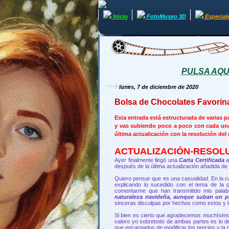
Inicio
FotoMuseo 3D
Especial
PULSA AQUÍ 
lunes, 7 de diciembre de 2020
Bolsa de Chocolates Favorin
Esta entrada está estructurada de varias
y vas subiendo poco a poco con cada una 
última actualicación con la resolución del
ACTUALIZACIÓN-RESOLUC
Ayer finalmente llegó una
Carta Certificada
a
después de la última actualización añadida de
Quiero pensar que es una casualidad. En la 
explicando lo sucedido con el tema de la 
comentarme que han transmitido mis pala
naturaleza navideña, aunque suban un p
sinceras disculpas por hechos como estos y 
Si bien es cierto que agradecemos muchísimo l
valoro yo sobretodo de ambas partes es lo 
que encargados de modificar los precios y la 