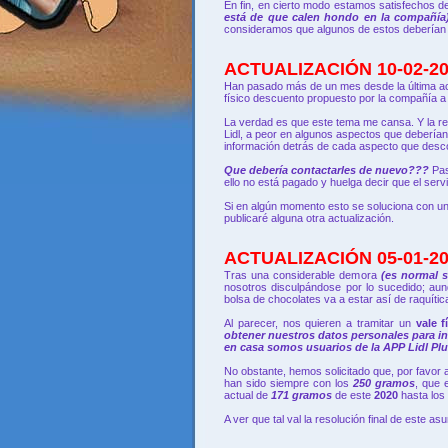
En fin, en cierto modo estamos satisfechos 
está de que calen hondo en la compañía
consideramos que algunos de estos deberían s
ACTUALIZACIÓN 10-02-20
Han pasado más de un mes desde la última ac
físico descuento propuesto por la compañía a 
La verdad es que este tema me cansa. Y la re
Lidl, a peor en algunos aspectos que deberí
información detrás de cada aspecto que des
Que debería contactarles de nuevo???
Pas
ello no está pagado y huelga decir que el serv
Si en algún momento esto se soluciona con un
publicaré alguna otra actualización.
ACTUALIZACIÓN 05-01-20
Tras una considerable demora
(es normal s
nosotros disculpándose por lo sucedido; aun
bolsa de chocolates va a estar así de raquític
Al parecer, nos quieren a tramitar un
vale 
obtener nuestros datos personales para in
en casa somos usuarios de la APP Lidl Plu
No obstante, hemos solicitado que, por favor 
han sido siempre con los
250 gramos
, que 
actual de
171 gramos
de este
2020
hasta lo
A ver que tal val la resolución final de este asu