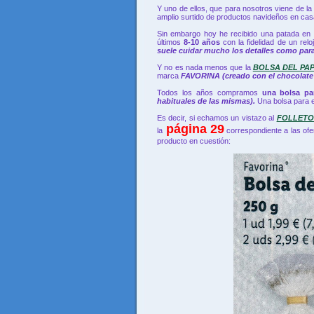
Y uno de ellos, que para nosotros viene de la
amplio surtido de productos navideños en cas
Sin embargo hoy he recibido una patada en
últimos
8-10 años
con la fidelidad de un rel
suele cuidar mucho los detalles como para
Y no es nada menos que la
BOLSA DEL PA
marca
FAVORINA (creado con el chocolate d
Todos los años compramos
una bolsa pa
habituales de las mismas).
Una bolsa para 
Es decir, si echamos un vistazo al
FOLLETO 
página 29
la
correspondiente a las ofe
producto en cuestión: