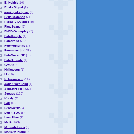
El Hobbit
(10)
EuskaDigital
(1)
euskopokalipsis
(3)
Felicitaciones
(21)
Ferias y Eventos
(8)
FlowScape
(5)
FM3D Gameplay
(2)
FotoCumple
(1)
Fotografia
(232)
FotoMemorias
(7)
Fotomontaje
(123)
FotoMuseo 3D
(75)
FotoRescate
(1)
GMOD
(2)
Halloween
(1)
IA
(10)
In Memoriam
(18)
Japan Weekend
(1)
JonatanFoto
(322)
Juegos
(129)
Koddy
(7)
L4D
(33)
Leadwerks
(4)
Left 4 SGC
(34)
Lost Files
(3)
MaIA
(163)
Manualidades
(6)
Monkey Island
(8)