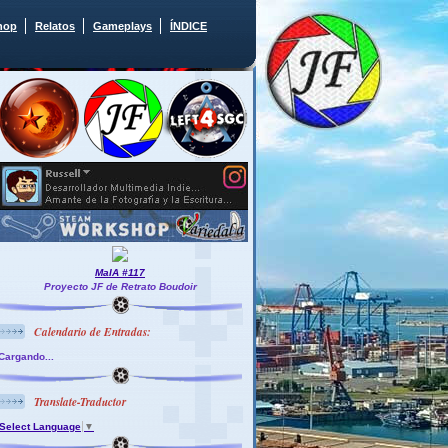
hop
Relatos
Gameplays
ÍNDICE
MaIA #117
Proyecto JF de Retrato Boudoir
Calendario de Entradas:
Cargando...
Translate-Traductor
Select Language
▼