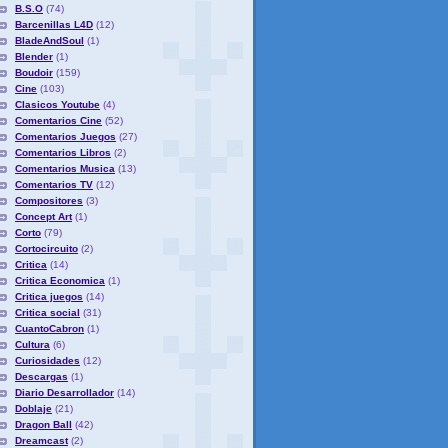
B.S.O
(74)
Barcenillas L4D
(12)
BladeAndSoul
(1)
Blender
(1)
Boudoir
(159)
Cine
(103)
Clasicos Youtube
(4)
Comentarios Cine
(52)
Comentarios Juegos
(27)
Comentarios Libros
(2)
Comentarios Musica
(13)
Comentarios TV
(12)
Compositores
(3)
Concept Art
(1)
Corto
(79)
Cortocircuito
(2)
Critica
(14)
Critica Economica
(1)
Critica juegos
(14)
Critica social
(31)
CuantoCabron
(1)
Cultura
(6)
Curiosidades
(12)
Descargas
(1)
Diario Desarrollador
(14)
Doblaje
(21)
Dragon Ball
(42)
Dreamcast
(2)