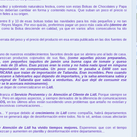
cillez y sobretodo naturaleza festiva, como son estas Bolsas de Chocolates y Papa
no deberían cambiar en forma y contenido nunca. Que suban un poco el precio si
 fieles a su origen.
tre 8 y 10 de esas bolsas todas las navidades para los más pequeños y no tan
 y Reyes Magos. Por eso quizás, preferimos pagar un poco más cada año
(dentro de
 como la Bolsa desciende en calidad, ya que en varios años consecutivos ha ido
rata del peso y el precio del producto en esa errata publicada en las dos fuentes de
uno de nuestros establecimientos favoritos desde que se abriera uno al lado de casa.
ezcan productos cojonudos de sus filas,
(como aquellas pizzas preparadas,
n, con pequeños taquitos de jamón una buena capa de tomate y queso
más de 15 años. Esas pizzas eran la ostia y no había nada igual en ninguna
 importación no compensaba. Un poco como le pasaba a DANI con sus
 que traían de importación de Tailandia. Eran increíbles. Pero cuando
pezaron a fabricarlos aquí dejando de importarlos, y la salsa americana sabía y
riginal de Tailandia que sabía a verduritas. Así que dejé de consumir ese
e se le acercara minimamente).
ue dejan de comercializarse en
Lidl.
ltranza el
Servicio Postventa
y de
Atención al Cliente de Lidl.
Porque siempre se
le. Pero en algunos aspectos, y siempre derivados de la diferencia de comunicaciones
OS,
en los últimos años están sucediendo unos problemas que antaño no existían y
 excesivas comunicaciones...
... Y porque debido al
crecimiento
de
Lidl
como compañía, habrá departamentos
pre se generará algo de desinformación entre todos. No lo sé, ambas cosas afectarán
de Atención de Lidl
ha vivido tiempos mejores.
Esperemos que con el tiempo
ezcan y aumenten en plantilla y desinformación entre departamentos...