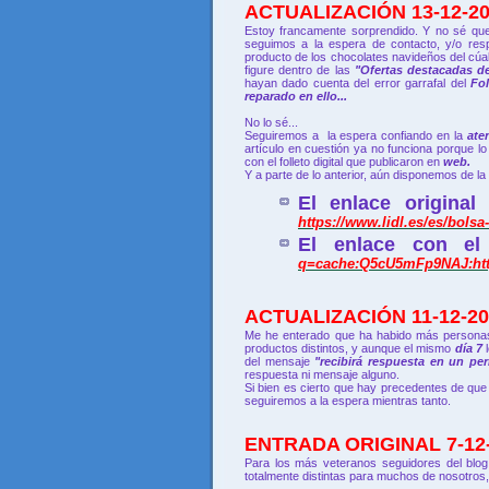
ACTUALIZACIÓN 13-12-20
Estoy francamente sorprendido. Y no sé qu
seguimos a la espera de contacto, y/o re
producto de los chocolates navideños del cúal
figure dentro de las
"Ofertas destacadas d
hayan dado cuenta del error garrafal del
Fol
reparado en ello...
No lo sé...
Seguiremos a la espera confiando en la
ate
artículo en cuestión ya no funciona porque l
con el folleto digital que publicaron en
web.
Y a parte de lo anterior, aún disponemos de la
El enlace original
https://www.lidl.es/es/bols
El enlace con el
q=cache:Q5cU5mFp9NAJ:https
ACTUALIZACIÓN 11-12-20
Me he enterado que ha habido más person
productos distintos, y aunque el mismo
día 7
l
del mensaje
"recibirá respuesta en un p
respuesta ni mensaje alguno.
Si bien es cierto que hay precedentes de que
seguiremos a la espera mientras tanto.
ENTRADA ORIGINAL 7-12-
Para los más veteranos seguidores del blog
totalmente distintas para muchos de nosotros