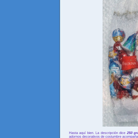
Hasta aquí bien. La descripción dice
250 gr
adornos decorativos de costumbre acompaña