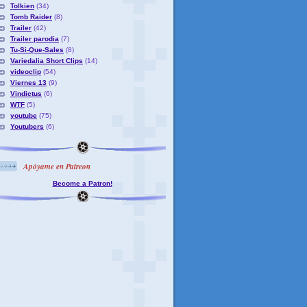
Tolkien
(34)
Tomb Raider
(8)
Trailer
(42)
Trailer parodia
(7)
Tu-Si-Que-Sales
(8)
Variedalia Short Clips
(14)
videoclip
(54)
Viernes 13
(9)
Vindictus
(6)
WTF
(5)
youtube
(75)
Youtubers
(6)
Apóyame en Patreon
Become a Patron!