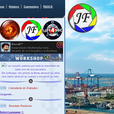
hop
Relatos
Gameplays
ÍNDICE
Y su corazón ardería por toda la eternidad de
cada uno de sus pecados.
Sin embargo, tan pronto la llama alcanzó su alma
una mano alcanzó su cuerpo y recuperó su vida.
Calendario de Entradas:
Cargando...
Translate-Traductor
Select Language
▼