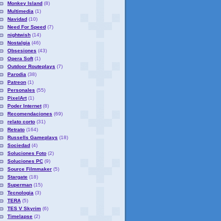
Monkey Island
(8)
Multimedia
(1)
Navidad
(10)
Need For Speed
(7)
nightwish
(14)
Nostalgia
(46)
Obsesiones
(43)
Opera Soft
(1)
Outdoor Routeplays
(7)
Parodia
(38)
Patreon
(1)
Personales
(55)
PixelArt
(1)
Poder Internet
(8)
Recomendaciones
(69)
relato corto
(31)
Retrato
(164)
Russells Gameplays
(18)
Sociedad
(4)
Soluciones Foto
(2)
Soluciones PC
(9)
Source Filmmaker
(5)
Stargate
(18)
Superman
(15)
Tecnologia
(3)
TERA
(5)
TES V Skyrim
(6)
Timelapse
(2)