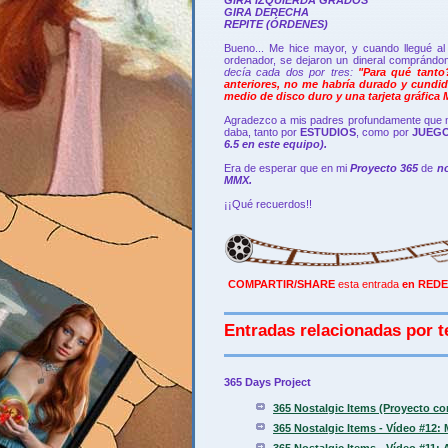
GIRA IZQUIERDA GRADOS
GIRA DERECHA
REPITE (ÓRDENES)
Bueno... Me hice mayor, y cuando llegué al 
ordenador, se dejaron un dineral comprándo
decía cada dos por tres:
"Para qué tanto
anteriores, no me habría durado y cund
medio de disco duro y una tarjeta gráfica
Agradezco a mis padres profundamente que m
daba, tanto por
ESTUDIOS
, como por
JUEG
6.5 en este equipo).
Era de esperar que en mi
Proyecto 365
de
n
MMX.
¡¡Qué recuerdos!!
COMPARTIR/SHARE
esta entrada
en REDE
Entradas relacionadas por t
365 Days Project
365 Nostalgic Items (Proyecto c
365 Nostalgic Items - Vídeo #12:
365 Nostalgic Items - Vídeo #11: 