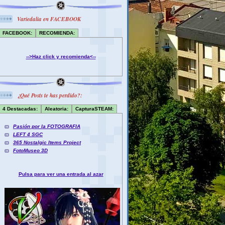
Variedalia en FACEBOOK
FACEBOOK:
RECOMIENDA:
-->Haz click y recomienda<--
¿Qué Posts te has perdido?:
4 Destacadas:
Aleatoria:
CapturaSTEAM:
Pasión por la FOTOGRAFIA
LEFT 4 SGC
365 Nostalgic Items Project
FotoMuseo 3D
Pulsa para ver una entrada al azar