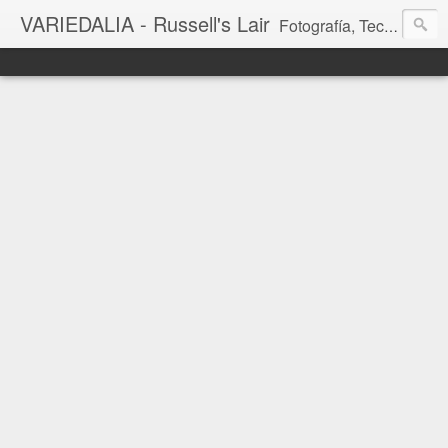
VARIEDALIA - Russell's Lair
Fotografía, Tecnología, Cine y Videojuegos en un Blog Multitemática. El rinconcito del creador de FotoMuseo 3D y Left 4 SGC.