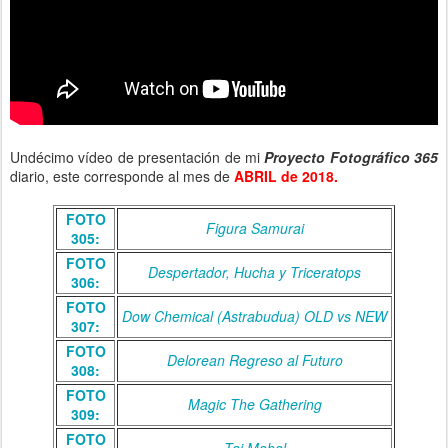
Undécimo vídeo de presentación de mi
Proyecto Fotográfico 365
diario, este corresponde al mes de
ABRIL de 2018.
FOTO
Figura Samurai
305:
FOTO
Despertador, Hucha y Triceratops
306:
FOTO
Dow Chemical (Astrabudua) OLD vs NEW
307:
FOTO
Delorean Regreso al Futuro
308:
FOTO
Magic The Gathering
309:
FOTO