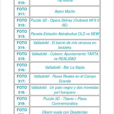
Taj Mahal
310:
FOTO
Aston Martin
311:
FOTO
Puzzle 3D - Opera Sidney (Outback NFS II
312:
SE)
FOTO
Parada-Estación Astrabudua OLD vs NEW
313:
FOTO
Valladolid - El barrio de mis veranos en
314:
bicicleta
FOTO
Valladolid - Cubero: Ayuntamiento TARTA
315:
vs REALIDAD
FOTO
Valladolid - Bar La Sepia
316:
FOTO
Valladolid - Pavos Reales en el Campo
317:
Grande
FOTO
Valladolid - Un pato negro y dos monedas
318:
pa'l barquero
FOTO
Puzzle 3D - Titanic + Placa
319:
Conmemorativa
FOTO
Okami vuela con Desdentao