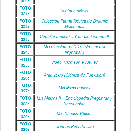
320:
FOTO
Teléfono clásico
321:
FOTO
Coleccion Fauna Ibérica de Dinamic
322:
Multimedia
FOTO
Conejito Iheslari... Y un pimientoooo!!
323:
FOTO
Mi colección de CD's (sin mostrar
324:
Nightwish)
FOTO
Video Thomson V309PW
325:
FOTO
Atari 2600 (Clónica de Funvision)
326:
FOTO
Mis libros míticos
327:
FOTO
Mis Miticos II + Enciclopedia Preguntas y
328:
Respuestas
FOTO
Mis Cómics Míticos
329:
FOTO
Cromos Bola de Dan
330: