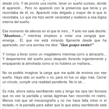
desde crío. Y de pronto una noche, tener un sueño curioso, donde
él apareció... Pero no apareció con la presencia que tenía y yo
recordaba de él, no. Apareció más delgado y mayor de lo que lo
recordaba. Lo que me hizo sentir veracidad y realismo a esa lógica
interna del sueño.
Ese momento de silencio en el que le miro... Y solo me sale decirle:
"Abuelooo..."
mientras empiezo a notar una congoja que
emerge... Él, que me está mirando fijamente desde que ha
aparecido, con una sonrisa me dice:
"Que guapo estás!!"
Y rompo a llorar como un magdaleno mientras corro a abrazarlo...
Y despertarme del sueño poco después llorando ingentemente y
empapando la almohada como si no hubiera un mañana...
No os podéis imaginar la carga que me quité de encima con ese
sueño. Haya sido un sueño o no, para mi fue un algo más. Cerrar
un círculo, cumplir una realidad pendiente. No lo sé...
Es más, ahora estoy escribiendo esto y tengo los ojos tan llorosos
que no veo la pantalla y varias lágrimas han recorrido mi rostro.
Menos mal que sé mecanografía y no me hace falta mirar ni el
teclado, ni la pantalla para saber que lo que estoy escribiendo está