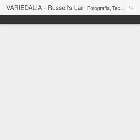
VARIEDALIA - Russell's Lair
Fotografía, Tecnología, Cine y Videojuegos en un Blog Multitemática. El rinconcito del creador de FotoMuseo 3D y Left 4 SGC.