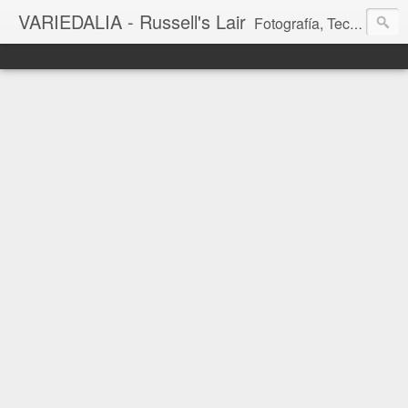
VARIEDALIA - Russell's Lair
Fotografía, Tecnología, Cine y Videojuegos en un Blog Multitemática. El rinconcito del creador de FotoMuseo 3D y Left 4 SGC.