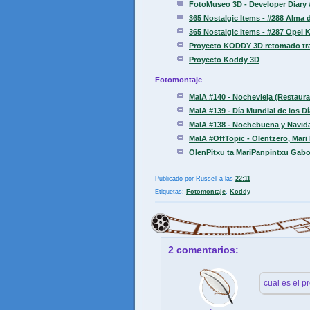
FotoMuseo 3D - Developer Diary 
365 Nostalgic Items - #288 Alma
365 Nostalgic Items - #287 Opel K
Proyecto KODDY 3D retomado tras
Proyecto Koddy 3D
Fotomontaje
MaIA #140 - Nochevieja (Restaur
MaIA #139 - Día Mundial de los D
MaIA #138 - Nochebuena y Navid
MaIA #OffTopic - Olentzero, Mari 
OlenPitxu ta MariPanpintxu Gabon
Publicado por
Russell
a las
22:11
Etiquetas:
Fotomontaje
,
Koddy
2 comentarios:
cual es el 