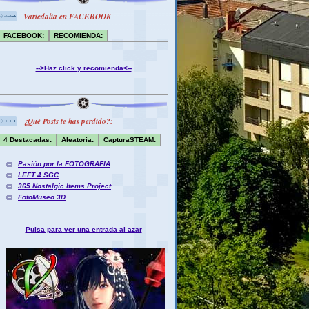
Variedalia en FACEBOOK
FACEBOOK:
RECOMIENDA:
-->Haz click y recomienda<--
¿Qué Posts te has perdido?:
4 Destacadas:
Aleatoria:
CapturaSTEAM:
Pasión por la FOTOGRAFIA
LEFT 4 SGC
365 Nostalgic Items Project
FotoMuseo 3D
Pulsa para ver una entrada al azar