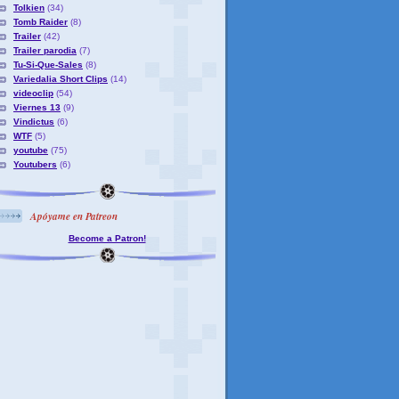
Tolkien
(34)
Tomb Raider
(8)
Trailer
(42)
Trailer parodia
(7)
Tu-Si-Que-Sales
(8)
Variedalia Short Clips
(14)
videoclip
(54)
Viernes 13
(9)
Vindictus
(6)
WTF
(5)
youtube
(75)
Youtubers
(6)
Apóyame en Patreon
Become a Patron!