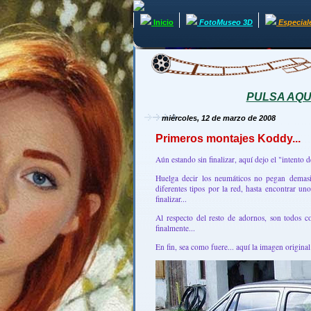
Inicio
FotoMuseo 3D
Especial
PULSA AQUÍ 
miércoles, 12 de marzo de 2008
Primeros montajes Koddy...
Aún estando sin finalizar, aquí dejo el "inten
Huelga decir los neumáticos no pegan demasia
diferentes tipos por la red, hasta encontrar 
finalizar...
Al respecto del resto de adornos, son todos 
finalmente...
En fin, sea como fuere... aquí la imagen original