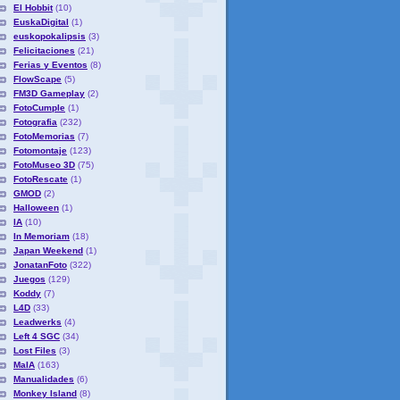
El Hobbit
(10)
EuskaDigital
(1)
euskopokalipsis
(3)
Felicitaciones
(21)
Ferias y Eventos
(8)
FlowScape
(5)
FM3D Gameplay
(2)
FotoCumple
(1)
Fotografia
(232)
FotoMemorias
(7)
Fotomontaje
(123)
FotoMuseo 3D
(75)
FotoRescate
(1)
GMOD
(2)
Halloween
(1)
IA
(10)
In Memoriam
(18)
Japan Weekend
(1)
JonatanFoto
(322)
Juegos
(129)
Koddy
(7)
L4D
(33)
Leadwerks
(4)
Left 4 SGC
(34)
Lost Files
(3)
MaIA
(163)
Manualidades
(6)
Monkey Island
(8)