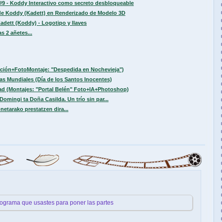
#9 - Koddy Interactivo como secreto desbloqueable
 de Koddy (Kadett) en Renderizado de Modelo 3D
adett (Koddy) - Logotipo y llaves
 2 añetes...
ación+FotoMontaje: "Despedida en Nochevieja")
ías Mundiales (Día de los Santos Inocentes)
ad (Montajes: "Portal Belén" Foto+IA+Photoshop)
Domingi ta Doña Casilda. Un trío sin par...
etarako prestatzen dira...
programa que usastes para poner las partes