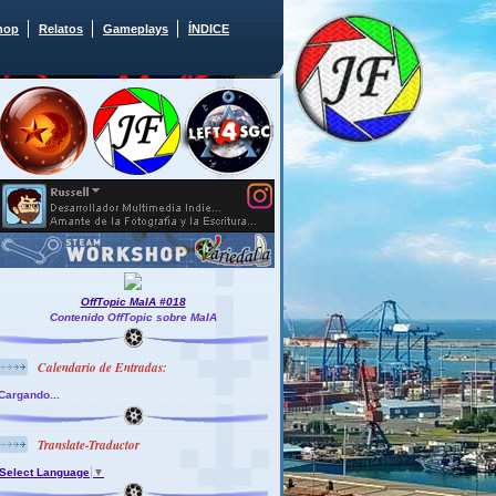
hop
Relatos
Gameplays
ÍNDICE
OffTopic MaIA #018
Contenido OffTopic sobre MaIA
Calendario de Entradas:
Cargando...
Translate-Traductor
Select Language
▼