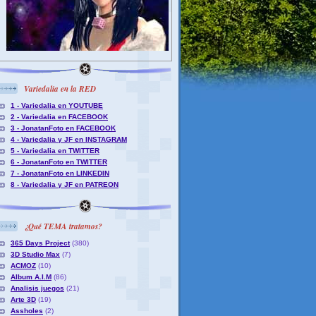
Variedalia en la RED
1 - Variedalia en YOUTUBE
2 - Variedalia en FACEBOOK
3 - JonatanFoto en FACEBOOK
4 - Variedalia y JF en INSTAGRAM
5 - Variedalia en TWITTER
6 - JonatanFoto en TWITTER
7 - JonatanFoto en LINKEDIN
8 - Variedalia y JF en PATREON
¿Qué TEMA tratamos?
365 Days Project
(380)
3D Studio Max
(7)
ACMOZ
(10)
Album A.I.M
(86)
Analisis juegos
(21)
Arte 3D
(19)
Assholes
(2)