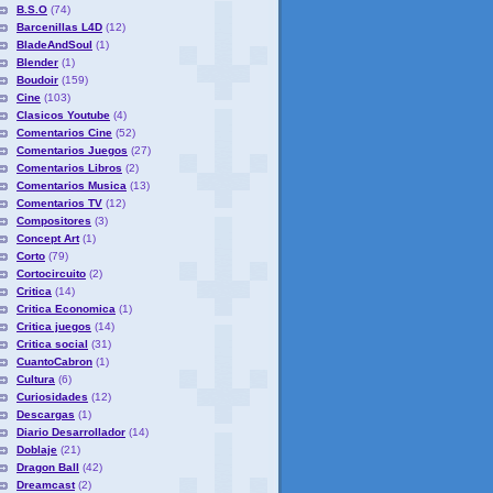
B.S.O
(74)
Barcenillas L4D
(12)
BladeAndSoul
(1)
Blender
(1)
Boudoir
(159)
Cine
(103)
Clasicos Youtube
(4)
Comentarios Cine
(52)
Comentarios Juegos
(27)
Comentarios Libros
(2)
Comentarios Musica
(13)
Comentarios TV
(12)
Compositores
(3)
Concept Art
(1)
Corto
(79)
Cortocircuito
(2)
Critica
(14)
Critica Economica
(1)
Critica juegos
(14)
Critica social
(31)
CuantoCabron
(1)
Cultura
(6)
Curiosidades
(12)
Descargas
(1)
Diario Desarrollador
(14)
Doblaje
(21)
Dragon Ball
(42)
Dreamcast
(2)