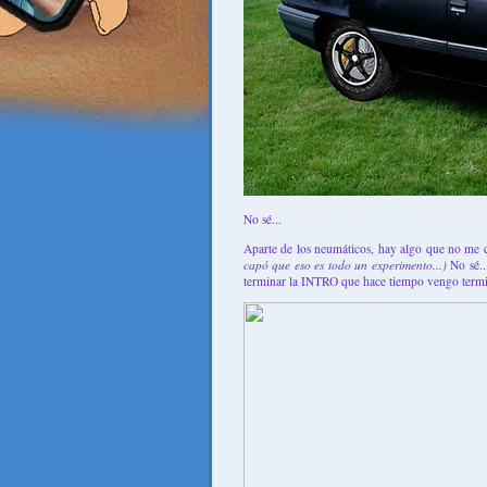
No sé...
Aparte de los neumáticos, hay algo que no me 
capó que eso es todo un experimento...)
No sé..
terminar la INTRO que hace tiempo vengo termi