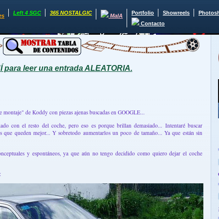
Left 4 SGC
365 NOSTALGIC
Portfolio
Showreels
Photos
es
MaIA
Contacto
para leer una entrada ALEATORIA.
to de montaje" de Koddy con piezas ajenas buscadas en GOOGLE...
do con el resto del coche, pero eso es porque brillan demasiado... Intentaré buscar
unos que queden mejor... Y sobretodo aumentarlos un poco de tamaño... Ya que están sin
conceptuales y espontáneos, ya que aún no tengo decidido como quiero dejar el coche
: