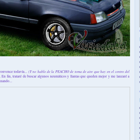
convence todavía...
(Y no hablo de la PEACHO de toma de aire que hay en el centro del
. En fin, trataré de buscar algunos neumáticos y llantas que queden mejor y me lanzaré a
nando...