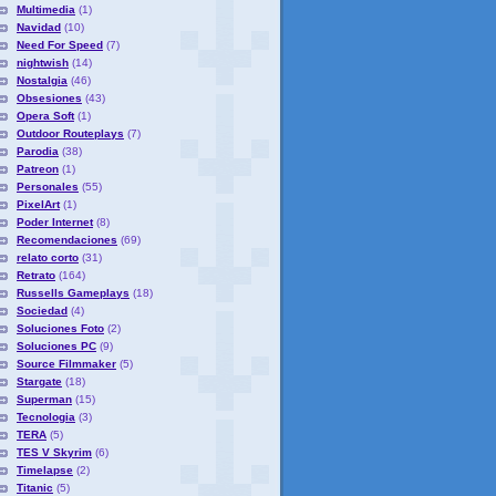
Multimedia
(1)
Navidad
(10)
Need For Speed
(7)
nightwish
(14)
Nostalgia
(46)
Obsesiones
(43)
Opera Soft
(1)
Outdoor Routeplays
(7)
Parodia
(38)
Patreon
(1)
Personales
(55)
PixelArt
(1)
Poder Internet
(8)
Recomendaciones
(69)
relato corto
(31)
Retrato
(164)
Russells Gameplays
(18)
Sociedad
(4)
Soluciones Foto
(2)
Soluciones PC
(9)
Source Filmmaker
(5)
Stargate
(18)
Superman
(15)
Tecnologia
(3)
TERA
(5)
TES V Skyrim
(6)
Timelapse
(2)
Titanic
(5)