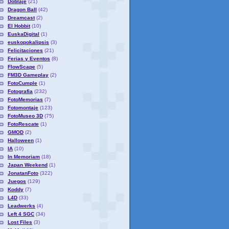
Doblaje
(21)
Dragon Ball
(42)
Dreamcast
(2)
El Hobbit
(10)
EuskaDigital
(1)
euskopokalipsis
(3)
Felicitaciones
(21)
Ferias y Eventos
(8)
FlowScape
(5)
FM3D Gameplay
(2)
FotoCumple
(1)
Fotografia
(232)
FotoMemorias
(7)
Fotomontaje
(123)
FotoMuseo 3D
(75)
FotoRescate
(1)
GMOD
(2)
Halloween
(1)
IA
(10)
In Memoriam
(18)
Japan Weekend
(1)
JonatanFoto
(322)
Juegos
(129)
Koddy
(7)
L4D
(33)
Leadwerks
(4)
Left 4 SGC
(34)
Lost Files
(3)