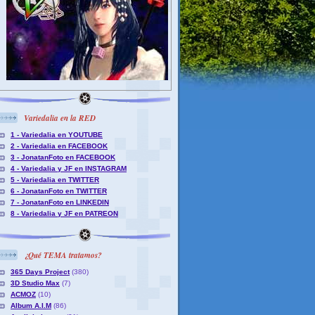
Variedalia en la RED
1 - Variedalia en YOUTUBE
2 - Variedalia en FACEBOOK
3 - JonatanFoto en FACEBOOK
4 - Variedalia y JF en INSTAGRAM
5 - Variedalia en TWITTER
6 - JonatanFoto en TWITTER
7 - JonatanFoto en LINKEDIN
8 - Variedalia y JF en PATREON
¿Qué TEMA tratamos?
365 Days Project
(380)
3D Studio Max
(7)
ACMOZ
(10)
Album A.I.M
(86)