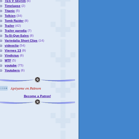
TES V Skyrim
(6)
Timelapse
(2)
Titanic
(5)
Tolkien
(34)
Tomb Raider
(8)
Trailer
(42)
Trailer parodia
(7)
Tu-Si-Que-Sales
(8)
Variedalia Short Clips
(14)
videoclip
(54)
Viernes 13
(9)
Vindictus
(6)
WTF
(5)
youtube
(75)
Youtubers
(6)
Apóyame en Patreon
Become a Patron!