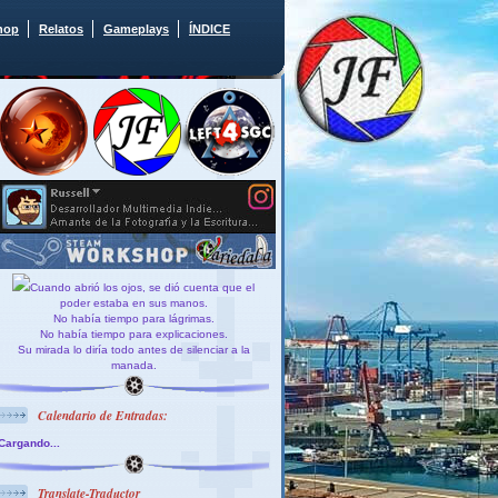
hop
Relatos
Gameplays
ÍNDICE
Cuando abrió los ojos, se dió cuenta que el
poder estaba en sus manos.
No había tiempo para lágrimas.
No había tiempo para explicaciones.
Su mirada lo diría todo antes de silenciar a la
manada.
Calendario de Entradas:
Cargando...
Translate-Traductor