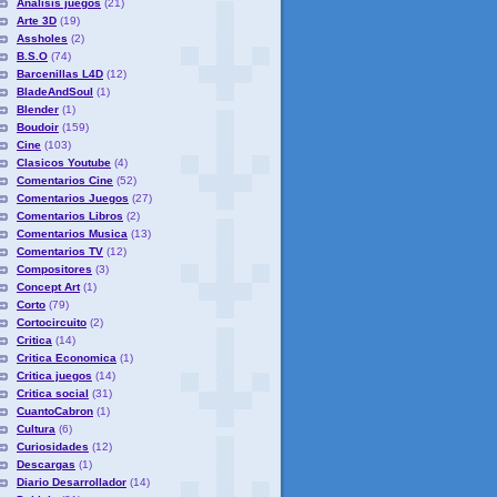
Analisis juegos
(21)
Arte 3D
(19)
Assholes
(2)
B.S.O
(74)
Barcenillas L4D
(12)
BladeAndSoul
(1)
Blender
(1)
Boudoir
(159)
Cine
(103)
Clasicos Youtube
(4)
Comentarios Cine
(52)
Comentarios Juegos
(27)
Comentarios Libros
(2)
Comentarios Musica
(13)
Comentarios TV
(12)
Compositores
(3)
Concept Art
(1)
Corto
(79)
Cortocircuito
(2)
Critica
(14)
Critica Economica
(1)
Critica juegos
(14)
Critica social
(31)
CuantoCabron
(1)
Cultura
(6)
Curiosidades
(12)
Descargas
(1)
Diario Desarrollador
(14)