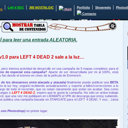
Left 4 SGC
365 NOSTALGIC
Portfolio
Showreels
Photos
es
MaIA
Contacto
para leer una entrada ALEATORIA.
.0 para LEFT 4 DEAD 2 sale a la luz…
g, pero intensa actividad de desarrollo en una campaña de 5 mapas completos para el
ene de especial esta campaña?
Aparte de ser desarrollada por mi al 100%, está
fan desde el estreno en cines de la película de Emmerich.
o de los descansos entre atacada y atacada)
finalmente puedo publicar una
BETA
o la luz hoy, seguirá recibiendo actualizaciones y soporte a fallos/correcciones a lo
largo de todo el recorrido, que se notan claramente que están sin acabar. Sea como
juegas a
LEFT 4 DEAD 2
, espero que te guste la campaña. Ha sido un arduo trabajo
decir, que una vez me publiquen en L4DMAPS el VPK de descarga que estoy subiendo,
 que publica una campaña basada en STARGATE para el LEFT 4 DEAD. Y eso... Llena
 con Photoshop)
en primer lugar: