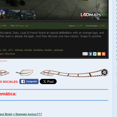
-------
S SOCIALES:
emática:
goi Bola) y Stargate juntos???