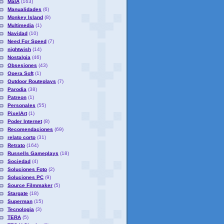
MaIA
(163)
Manualidades
(6)
Monkey Island
(8)
Multimedia
(1)
Navidad
(10)
Need For Speed
(7)
nightwish
(14)
Nostalgia
(46)
Obsesiones
(43)
Opera Soft
(1)
Outdoor Routeplays
(7)
Parodia
(38)
Patreon
(1)
Personales
(55)
PixelArt
(1)
Poder Internet
(8)
Recomendaciones
(69)
relato corto
(31)
Retrato
(164)
Russells Gameplays
(18)
Sociedad
(4)
Soluciones Foto
(2)
Soluciones PC
(9)
Source Filmmaker
(5)
Stargate
(18)
Superman
(15)
Tecnologia
(3)
TERA
(5)