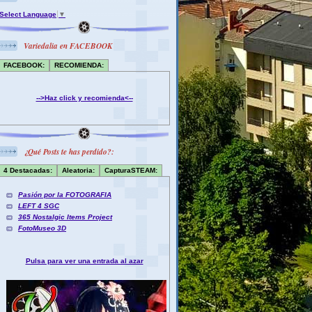
Select Language
▼
Variedalia en FACEBOOK
FACEBOOK:
RECOMIENDA:
-->Haz click y recomienda<--
¿Qué Posts te has perdido?:
4 Destacadas:
Aleatoria:
CapturaSTEAM:
Pasión por la FOTOGRAFIA
LEFT 4 SGC
365 Nostalgic Items Project
FotoMuseo 3D
Pulsa para ver una entrada al azar