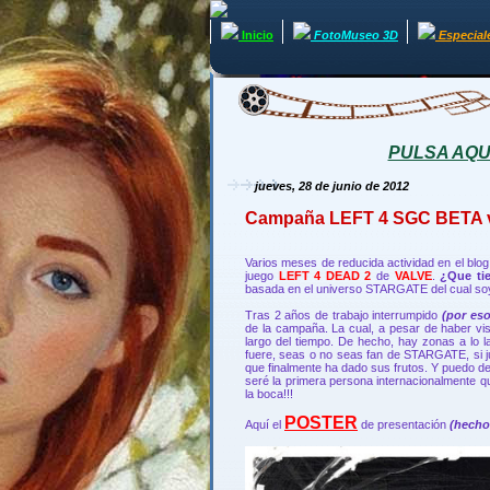
Inicio
FotoMuseo 3D
Especial
PULSA AQUÍ 
jueves, 28 de junio de 2012
Campaña LEFT 4 SGC BETA v1
Varios meses de reducida actividad en el blo
juego
LEFT 4 DEAD 2
de
VALVE
.
¿Que ti
basada en el universo STARGATE del cual soy 
Tras 2 años de trabajo interrumpido
(por es
de la campaña. La cual, a pesar de haber vist
largo del tiempo. De hecho, hay zonas a lo 
fuere, seas o no seas fan de STARGATE, si 
que finalmente ha dado sus frutos. Y puedo 
seré la primera persona internacionalmente
la boca!!!
POSTER
Aquí el
de presentación
(hecho