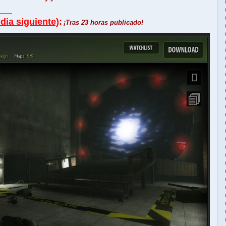
------
ia siguiente)
:
¡Tras 23 horas publicado!