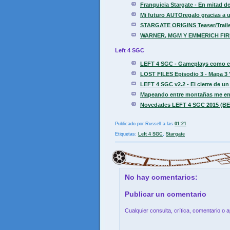
Franquicia Stargate - En mitad de
Mi futuro AUTOregalo gracias a u
STARGATE ORIGINS Teaser/Trailer 
WARNER, MGM Y EMMERICH FIR
Left 4 SGC
LEFT 4 SGC - Gameplays como est
LOST FILES Episodio 3 - Mapa 
LEFT 4 SGC v2.2 - El cierre de un 
Mapeando entre montañas me encu
Novedades LEFT 4 SGC 2015 (BETA
Publicado por
Russell
a las
01:21
Etiquetas:
Left 4 SGC
,
Stargate
No hay comentarios:
Publicar un comentario
Cualquier consulta, crítica, comentario o 