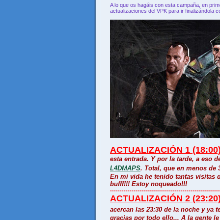
A lo que os hagáis con esta campaña, en prim
actualizaciones del VPK para ir finalizándola c
ACTUALIZACIÓN
1 (18:00
esta entrada. Y por la tarde, a eso d
L4DMAPS
. Total, que en menos de 
En mi vida he tenido tantas visitas
bufff!!! Estoy noqueado!!!
--------------------------------------------------------
ACTUALIZACIÓN 2 (23:20
acercan las 23:30 de la noche y ya 
gracias por todo ello... A la gent