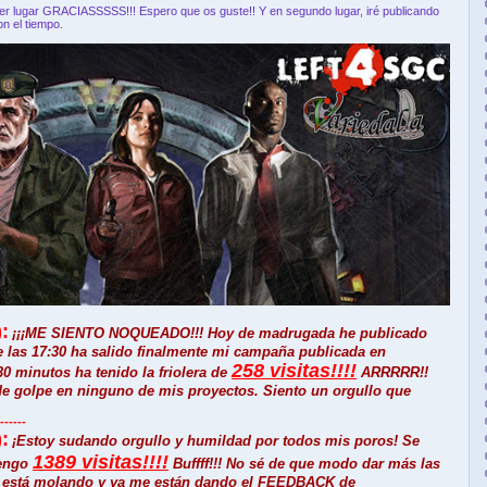
er lugar GRACIASSSSS!!! Espero que os guste!! Y en segundo lugar, iré publicando
on el tiempo.
)
:
¡¡¡ME SIENTO NOQUEADO!!! Hoy de madrugada he publicado
e las
17:30 ha salido finalmente mi campaña publicada en
258 visitas!!!!
30 minutos ha tenido la friolera de
ARRRRR!!
 de golpe en ninguno de mis proyectos. Siento un orgullo que
------
)
:
¡Estoy sudando orgullo y humildad por todos mis poros! Se
1389 visitas!!!!
tengo
Buffff!!! No sé de que modo dar más las
e le está molando y ya me están dando el FEEDBACK de