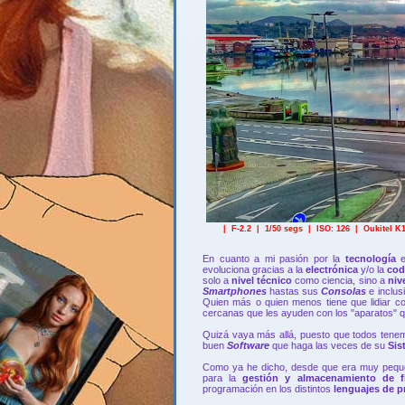
| F-2.2 | 1/50 segs | ISO: 126 | Oukitel K
En cuanto a mi pasión por la
tecnología
evoluciona gracias a la
electrónica
y/o la
cod
solo a
nivel técnico
como ciencia, sino a
niv
Smartphones
hastas sus
Consolas
e inclu
Quien más o quien menos tiene que lidiar c
cercanas que les ayuden con los "aparatos" q
Quizá vaya más allá, puesto que todos tenemo
buen
Software
que haga las veces de su
Sis
Como ya he dicho, desde que era muy peq
para la
gestión y almacenamiento de f
programación en los distintos
lenguajes de 