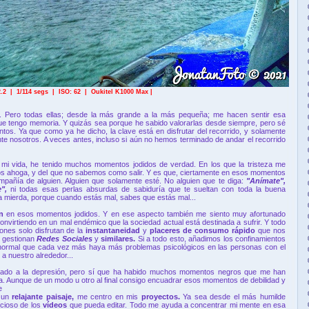
2.2 | 1/114 segs | ISO: 6
2
| Oukitel K1000 Max |
s. Pero todas ellas; desde la más grande a la más pequeña; me hacen sentir esa
que tengo memoria. Y quizás sea porque he sabido valorarlas desde siempre, pero sé
os. Ya que como ya he dicho, la clave está en disfrutar del recorrido, y solamente
 nosotros. A veces antes, incluso si aún no hemos terminado de andar el recorrido
 mi vida, he tenido muchos momentos jodidos de verdad. En los que la tristeza me
os ahoga, y del que no sabemos como salir. Y es que, ciertamente en esos momentos
añía de alguien. Alguien que solamente esté. No alguien que te diga:
"Anímate",
",
ni todas esas perlas absurdas de sabiduría que te sueltan con toda la buena
 mierda, porque cuando estás mal, sabes que estás mal...
ón
en esos momentos jodidos. Y en ese aspecto también me siento muy afortunado
nvirtiendo en un mal endémico que la sociedad actual está destinada a sufrir. Y todo
nes solo disfrutan de la
instantaneidad
y
placeres de consumo rápido
que nos
 gestionan
Redes Sociales
y
similares.
Si a todo esto, añadimos los confinamientos
normal que cada vez más haya más problemas psicológicos en las personas con el
a nuestro alrededor...
egado a la depresión, pero sí que ha habido muchos momentos negros que me han
a. Aunque de un modo u otro al final consigo encuadrar esos momentos de debilidad y
e
n un
relajante paisaje,
me centro en mis
proyectos.
Ya sea desde el más humilde
icioso de los
vídeos
que pueda editar. Todo me ayuda a concentrar mi mente en esa