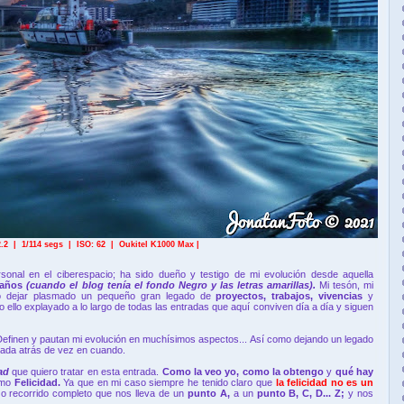
2.2 | 1/114 segs | ISO: 6
2
| Oukitel K1000 Max |
sonal en el ciberespacio; ha sido dueño y testigo de mi evolución desde aquella
 años
(cuando el blog tenía el fondo Negro y las letras amarillas).
Mi tesón, mi
do dejar plasmado un pequeño gran legado de
proyectos, trabajos, vivencias
y
ello explayado a lo largo de todas las entradas que aquí conviven día a día y siguen
efinen y pautan mi evolución en muchísimos aspectos... Así como dejando un legado
rada atrás de vez en cuando.
dad
que quiero tratar en esta entrada.
Como la veo yo, como la obtengo
y
qué hay
omo
Felicidad.
Ya que en mi caso siempre he tenido claro que
la felicidad no es un
o recorrido completo que nos lleva de un
punto A,
a un
punto B, C, D... Z;
y nos