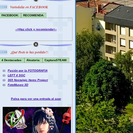
Variedalia en FACEBOOK
FACEBOOK:
RECOMIENDA:
-->Haz click y recomienda<--
¿Qué Posts te has perdido?:
4 Destacadas:
Aleatoria:
CapturaSTEAM:
Pasión por la FOTOGRAFIA
LEFT 4 SGC
365 Nostalgic Items Project
FotoMuseo 3D
Pulsa para ver una entrada al azar