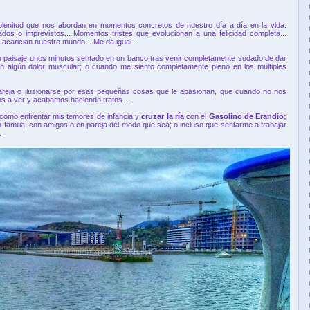
plenitud que nos abordan en momentos concretos de nuestro día a día en la vida.
os o imprevistos... Momentos tristes que evolucionan a una felicidad completa...
carician nuestro mundo... Me da igual...
 un paisaje unos minutos sentado en un banco tras venir completamente sudado de dar
n algún dolor muscular; o cuando me siento completamente pleno en los múltiples
pareja o ilusionarse por esas pequeñas cosas que le apasionan, que cuando no nos
s a ver y acabamos haciendo tratos...
 como enfrentar mis temores de infancia y
cruzar la ría
con el
Gasolino de Erandio;
 familia, con amigos o en pareja del modo que sea; o incluso que sentarme a trabajar
.