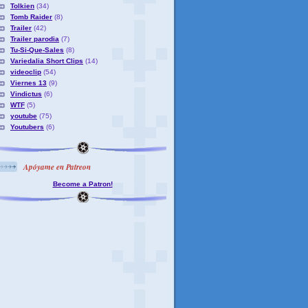
Tolkien
(34)
Tomb Raider
(8)
Trailer
(42)
Trailer parodia
(7)
Tu-Si-Que-Sales
(8)
Variedalia Short Clips
(14)
videoclip
(54)
Viernes 13
(9)
Vindictus
(6)
WTF
(5)
youtube
(75)
Youtubers
(6)
Apóyame en Patreon
Become a Patron!