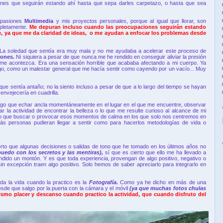
ones que seguirán estando ahí hasta que sepa darles carpetazo, o hasta que sea
 pasiones
Multimedia
y mis proyectos personales, porque al igual que llorar, son
pletamente.
Me depuran incluso cuando las preocupaciones seguirán estando
 ya que me da claridad de ideas, o me ayudan a enfocar los problemas desde
La soledad que sentía era muy mala y no me ayudaba a acelerar este proceso de
iones.
Ni siquiera a pesar de que nunca me he rendido en conseguir aliviar la presión
ue me acontezca. Era una sensación horrible que acababa afectando a mi cuerpo. Ya
go, como un malestar general que me hacía sentir como cayendo por un vacío... Muy
 que sentía antaño; no la siento incluso a pesar de que a lo largo del tiempo se hayan
nvejecería en cuadrilla.
engo que echar ancla momentáneamente en el lugar en el que me encuentre, observar
ar la actividad de encontrar la belleza o lo que me resulte curioso al alcance de mi
ro que buscar o provocar esos momentos de calma en los que solo nos centremos en
ás personas pudieran llegar a sentir como para hacerlos metodologías de vida o
erto que algunas decisiones o salidas de tono que he tomado en los últimos años no
uedo con los secretos y las mentiras),
sí que es cierto que ello me ha llevado a
dido un montón. Y es que toda experiencia, provengan de algo positivo, negativo o
n excepción traen algo positivo. Solo hemos de saber apreciarlo para integrarlo en
da la vida cuando la practico es la
Fotografía.
Como ya he dicho en más de una
sde que salgo por la puerta con la cámara y el móvil
(ya que muchas fotos chulas
ismo placer y descanso cuando practico la actividad, que cuando disfruto del