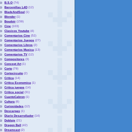
B.S.O
(74)
Barcenillas L4D
(12)
BladeAndSoul
(1)
Blender
(1)
Boudoir
(159)
Cine
(103)
Clasicos Youtube
(4)
Comentarios Cine
(52)
Comentarios Juegos
(27)
Comentarios Libros
(2)
Comentarios Musica
(13)
Comentarios TV
(12)
Compositores
(3)
Concept Art
(1)
Corto
(79)
Cortocircuito
(2)
Critica
(14)
Critica Economica
(1)
Critica juegos
(14)
Critica social
(31)
CuantoCabron
(1)
Cultura
(6)
Curiosidades
(12)
Descargas
(1)
Diario Desarrollador
(14)
Doblaje
(21)
Dragon Ball
(42)
Dreamcast
(2)