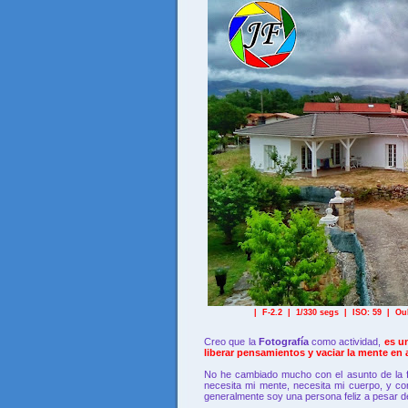
| F-2.2 | 1/330 segs | ISO: 59
| Ouk
Creo que la
Fotografía
como actividad,
es un
liberar pensamientos y vaciar la mente en 
No he cambiado mucho con el asunto de la fe
necesita mi mente, necesita mi cuerpo, y 
generalmente soy una persona feliz a pesar de 