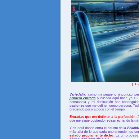
| F-
Variedalia;
como mi pequeño rinconcito per
primera entrada
publicada aquí hace ya
15
constancia y mi dedicación han consegui
pasiones
que me definen como persona. Todo 
creciendo poco a poco con el tiempo.
Entradas que me definen a la perfección.
D
que me sigue gustando revisar echando la mi
Y es aquí donde entra el asunto de la
Felici
más allá
de lo que cada uno entendemos c
estado propiamente dicho
. Es un proceso 
hace evolucionar día a día...