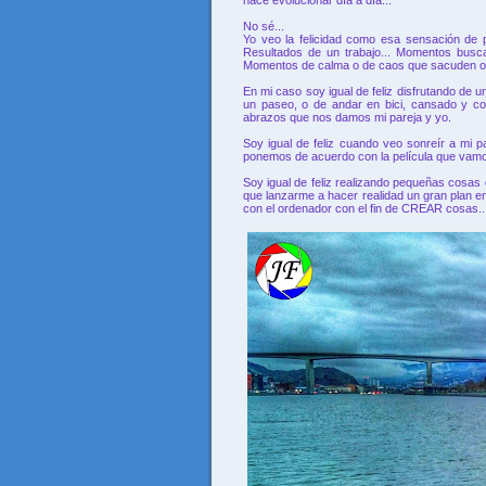
No sé...
Yo veo la felicidad como esa sensación de 
Resultados de un trabajo... Momentos buscad
Momentos de calma o de caos que sacuden o a
En mi caso soy igual de feliz disfrutando de
un paseo, o de andar en bici, cansado y co
abrazos que nos damos mi pareja y yo.
Soy igual de feliz cuando veo sonreír a mi 
ponemos de acuerdo con la película que vamo
Soy igual de feliz realizando pequeñas cosas
que lanzarme a hacer realidad un gran plan en
con el ordenador con el fin de CREAR cosas..