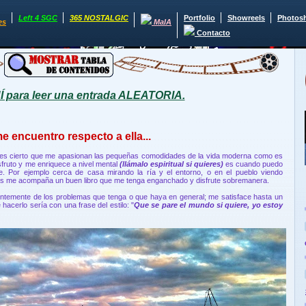
Left 4 SGC
365 NOSTALGIC
Portfolio
Showreels
Photos
es
MaIA
Contacto
para leer una entrada ALEATORIA.
e encuentro respecto a ella...
n es cierto que me apasionan las pequeñas comodidades de la vida moderna como es
sfruto y me enriquece a nivel mental
(llámalo espiritual si quieres)
es cuando puedo
. Por ejemplo cerca de casa mirando la ría y el entorno, o en el pueblo viendo
tras me acompaña un buen libro que me tenga enganchado y disfrute sobremanera.
entemente de los problemas que tenga o que haya en general; me satisface hasta un
 hacerlo sería con una frase del estilo: "
Que se pare el mundo si quiere, yo estoy