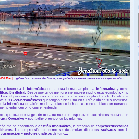
1000 Max |
¡¡Con las nevadas de Enero, este paisaje se tornó varias veces espectacular!!
es referente a la
Informática
en su estado más amplio. La
Informática
y como
ificación digital.
Desde que tengo memoria me inquieta mucho esta tecnología, y no
el social
por como afecta a las personas y como se van adaptando a ella. Desde sus
sive sus
Electrodomésticos
que tengan a bien usar en su día a día en sus domicilios.
on la Informática de algún modo, y quién no lo hace es porque delega en personas
ue no entienden o no quieren entender.
s que lidiar con la gestión diaria de nuestros dispositivos electrónicos mediante un
tema Operativo
y nos facilite el control de los mismos.
ueño me ha encantado la
gestión Informática,
la creación de
carpetas/directorios
icheros.
La comprensión de como se desarrollan diferentes
sofwares
con la
programación
y
motores gráficos
de turno...