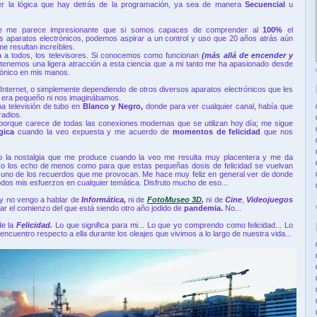
 la lógica que hay detrás de la programación, ya sea de manera
Secuencial
u
te me parece impresionante que si somos capaces de comprender al
100%
el
os aparatos electrónicos, podemos aspirar a un control y uso que 20 años atrás aún
 resultan increíbles.
 a todos, los televisores. Si conocemos como funcionan
(más allá de encender y
tenemos una ligera atracción a esta ciencia que a mi tanto me ha apasionado desde
rónico en mis manos.
 Internet, o simplemente dependiendo de otros diversos aparatos electrónicos que les
era pequeño ni nos imaginábamos.
a televisión de tubo en
Blanco y Negro,
donde para ver cualquier canal, había que
radios.
porque carece de todas las conexiones modernas que se utilizan hoy día; me sigue
lgica
cuando la veo expuesta y me acuerdo de
momentos de felicidad
que nos
 la nostalgia que me produce cuando la veo me resulta muy placentera y me da
. No los echo de menos como para que estas pequeñas dosis de felicidad se vuelvan
a uno de los recuerdos que me provocan. Me hace muy feliz en general ver de donde
dos mis esfuerzos en cualquier temática. Disfruto mucho de eso...
hoy no vengo a hablar de
Informática,
ni de
FotoMuseo 3D
,
ni de
Cine
,
Videojuegos
r el comienzo del que está siendo otro año jodido de
pandemia.
No...
de la
Felicidad.
Lo que significa para mi... Lo que yo comprendo como felicidad... Lo
encuentro respecto a ella durante los oleajes que vivimos a lo largo de nuestra vida...