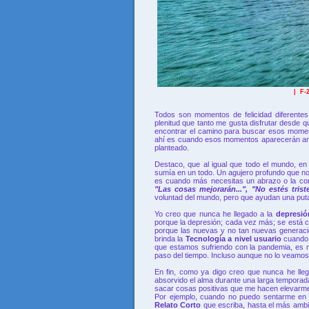
| F-
Todos son momentos de felicidad diferente
plenitud que tanto me gusta disfrutar desde 
encontrar el camino para buscar esos moment
ahí es cuando esos momentos aparecerán ante
planteado.
Destaco, que al igual que todo el mundo, en
sumía en un todo. Un agujero profundo que n
es cuando más necesitas un abrazo o la comp
"Las cosas mejorarán...", "No estés triste
voluntad del mundo, pero que ayudan una puta
Yo creo que nunca he llegado a la
depresi
porque la depresión; cada vez más; se está co
porque las nuevas y no tan nuevas generacio
brinda la
Tecnología a nivel usuario
cuando
que estamos sufriendo con la pandemia, es 
paso del tiempo. Incluso aunque no lo veamos 
En fin, como ya digo creo que nunca he ll
absorvido el alma durante una larga temporad
sacar cosas positivas que me hacen elevarm
Por ejemplo, cuando no puedo sentarme e
Relato Corto
que escriba, hasta el más amb