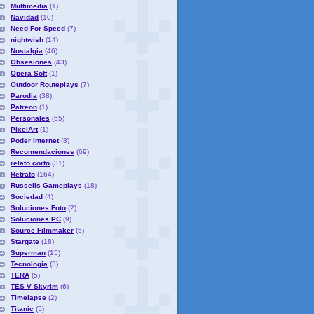
Multimedia
(1)
Navidad
(10)
Need For Speed
(7)
nightwish
(14)
Nostalgia
(46)
Obsesiones
(43)
Opera Soft
(1)
Outdoor Routeplays
(7)
Parodia
(38)
Patreon
(1)
Personales
(55)
PixelArt
(1)
Poder Internet
(8)
Recomendaciones
(69)
relato corto
(31)
Retrato
(164)
Russells Gameplays
(18)
Sociedad
(4)
Soluciones Foto
(2)
Soluciones PC
(9)
Source Filmmaker
(5)
Stargate
(18)
Superman
(15)
Tecnologia
(3)
TERA
(5)
TES V Skyrim
(6)
Timelapse
(2)
Titanic
(5)