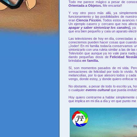
Todo me parece mágico a pesar de conocer
Orientada a Objetos.
Me encanta!!
Y voy otro poco más allá, ya simplemen
funcionamiento y las posibilidades de nuestr
eran
Ciencia Ficción.
Todos estos avances me
Un ejemplo casero y cercano que nos afecta
apagar y saber sintonizar los canales),
ya 
que era bien pequeño y caía un aparato elect
Las televisiones de hoy en día, conectadas a
conectemos pueden hacer cosas que cuando 
¡Joder! En mi familia todavía conservamos un
sintonizarlo con una ruleta similar a las de las 
Televisión que aunque ya no vale para nada 
dando pequeñas dosis de
Felicidad Nostá
brindaba
en familia.
Sí, son momentos pasados de mi vida. Pero
sensaciones de felicidad por todo lo vivido
melancolías, por lo que atesoro todos y cad
vengo, donde estoy, y donde quiero enfocar to
No obstante, a pesar de todo lo escrito ya, 
o cualquier
evento cultural
que pueda endulza
Hoy quiero centrarme a hablar simplemente 
que implica en mi día a día y en que punto me 