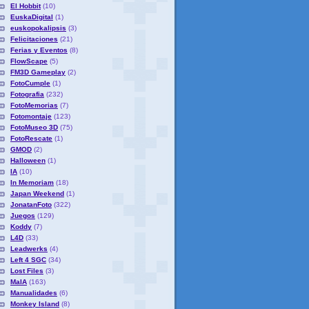
El Hobbit
(10)
EuskaDigital
(1)
euskopokalipsis
(3)
Felicitaciones
(21)
Ferias y Eventos
(8)
FlowScape
(5)
FM3D Gameplay
(2)
FotoCumple
(1)
Fotografia
(232)
FotoMemorias
(7)
Fotomontaje
(123)
FotoMuseo 3D
(75)
FotoRescate
(1)
GMOD
(2)
Halloween
(1)
IA
(10)
In Memoriam
(18)
Japan Weekend
(1)
JonatanFoto
(322)
Juegos
(129)
Koddy
(7)
L4D
(33)
Leadwerks
(4)
Left 4 SGC
(34)
Lost Files
(3)
MaIA
(163)
Manualidades
(6)
Monkey Island
(8)