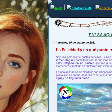
Inicio
FotoMuseo 3D
Especial
PULSA AQUÍ 
martes, 16 de marzo de 2021
La Felicidad y en qué punto m
Soy una persona de gustos sencillos. Si bie
la
tecnología
y como funciona, lo que más di
estar
relajado en un paisaje
que me guste
atardeceres sentado en cualquier sitio mien
Es una sensación de plenitud; que independi
punto que no sabría describir. Y si tuviera que
aquí y no hay nada más."