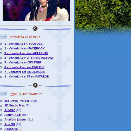
Variedalia en la RED
1 - Variedalia en YOUTUBE
2 - Variedalia en FACEBOOK
3 - JonatanFoto en FACEBOOK
4 - Variedalia y JF en INSTAGRAM
5 - Variedalia en TWITTER
6 - JonatanFoto en TWITTER
7 - JonatanFoto en LINKEDIN
8 - Variedalia y JF en PATREON
¿Qué TEMA tratamos?
365 Days Project
(380)
3D Studio Max
(7)
ACMOZ
(10)
Album A.I.M
(86)
Analisis juegos
(21)
Arte 3D
(19)
Assholes
(2)