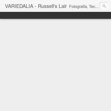
VARIEDALIA - Russell's Lair
Fotografía, Tecnología, Cine y Videojuegos en un Blog Multitemática. El rinconcito del creador de FotoMuseo 3D y Left 4 SGC.