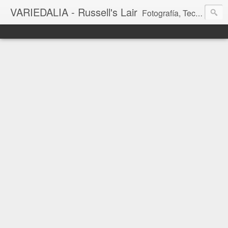
VARIEDALIA - Russell's Lair
Fotografía, Tecnología, Cine y Videojuegos en un Blog Multitemática. El rinconcito del creador de FotoMuseo 3D y Left 4 SGC.