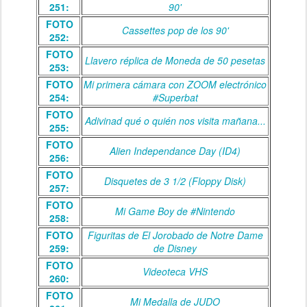
251:
90'
FOTO
Cassettes pop de los 90'
252:
FOTO
Llavero réplica de Moneda de 50 pesetas
253:
FOTO
Mi primera cámara con ZOOM electrónico
254:
#Superbat
FOTO
Adivinad qué o quién nos visita mañana...
255:
FOTO
Alien Independance Day (ID4)
256:
FOTO
Disquetes de 3 1/2 (Floppy Disk)
257:
FOTO
Mi Game Boy de #Nintendo
258:
FOTO
Figuritas de El Jorobado de Notre Dame
259:
de Disney
FOTO
Videoteca VHS
260:
FOTO
Mi Medalla de JUDO