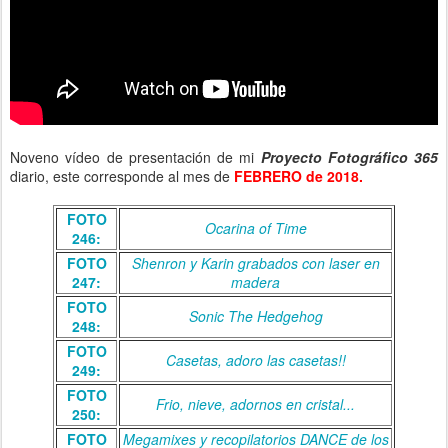
Noveno vídeo de presentación de mi
Proyecto Fotográfico 365
diario, este corresponde al mes de
FEBRERO de 2018.
FOTO
Ocarina of Time
246:
FOTO
Shenron y Karin grabados con laser en
247:
madera
FOTO
Sonic The Hedgehog
248:
FOTO
Casetas, adoro las casetas!!
249:
FOTO
Frio, nieve, adornos en cristal...
250:
FOTO
Megamixes y recopilatorios DANCE de los