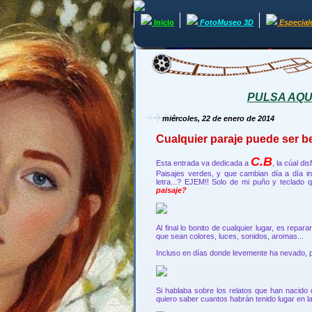
Inicio
FotoMuseo 3D
Especial
PULSA AQUÍ 
miércoles, 22 de enero de 2014
Cualquier paraje puede ser b
C.B
Esta entrada va dedicada a
, la cúal d
Paisajes verdes, y que cambian día a día i
letra...? EJEM!! Solo de mi puño y teclado q
paisaje?
Al final lo bonito de cualquier lugar, es repa
que sean colores, luces, sonidos, aromas...
Incluso en días donde levemente ha nevado, 
Si hablaba sobre los relatos que han nacido d
quiero saber cuantos habrán tenido lugar en la