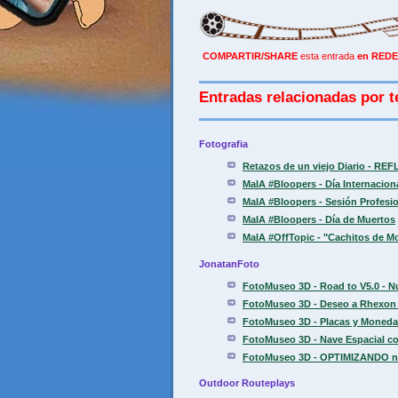
COMPARTIR/SHARE
esta entrada
en REDE
Entradas relacionadas por t
Fotografia
Retazos de un viejo Diario - REF
MaIA #Bloopers - Día Internaciona
MaIA #Bloopers - Sesión Profesio
MaIA #Bloopers - Día de Muertos
MaIA #OffTopic - "Cachitos de M
JonatanFoto
FotoMuseo 3D - Road to V5.0 - N
FotoMuseo 3D - Deseo a Rhexon 
FotoMuseo 3D - Placas y Moneda
FotoMuseo 3D - Nave Espacial con
FotoMuseo 3D - OPTIMIZANDO nive
Outdoor Routeplays