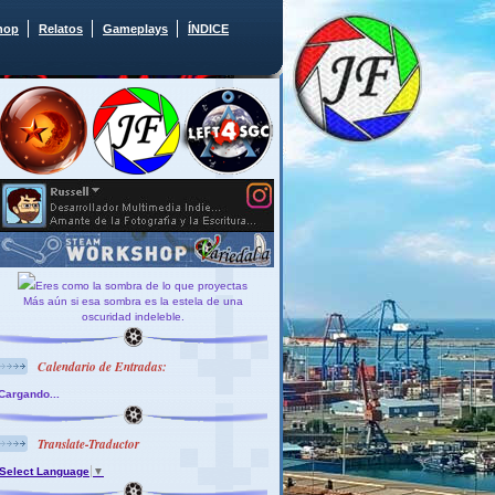
hop
Relatos
Gameplays
ÍNDICE
Eres como la sombra de lo que proyectas
Más aún si esa sombra es la estela de una
oscuridad indeleble.
Calendario de Entradas:
Cargando...
Translate-Traductor
Select Language
▼