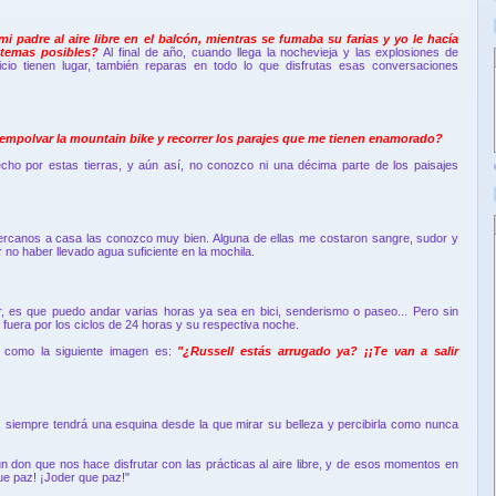
i padre al aire libre en el balcón, mientras se fumaba su farias y yo le hacía
 temas posibles?
Al final de año, cuando llega la nochevieja y las explosiones de
cio tienen lugar, también reparas en todo lo que disfrutas esas conversaciones
empolvar la mountain bike y recorrer los parajes que me tienen enamorado?
cho por estas tierras, y aún así, no conozco ni una décima parte de los paisajes
ercanos a casa las conozco muy bien. Alguna de ellas me costaron sangre, sudor y
r no haber llevado agua suficiente en la mochila.
, es que puedo andar varias horas ya sea en bici, senderismo o paseo... Pero sin
 fuera por los ciclos de 24 horas y su respectiva noche.
 como la siguiente imagen es:
"¿Russell estás arrugado ya? ¡¡Te van a salir
eo, siempre tendrá una esquina desde la que mirar su belleza y percibirla como nunca
 don que nos hace disfrutar con las prácticas al aire libre, y de esos momentos en
ue paz! ¡Joder que paz!"