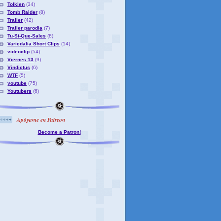
Tolkien
(34)
Tomb Raider
(8)
Trailer
(42)
Trailer parodia
(7)
Tu-Si-Que-Sales
(8)
Variedalia Short Clips
(14)
videoclip
(54)
Viernes 13
(9)
Vindictus
(6)
WTF
(5)
youtube
(75)
Youtubers
(6)
Apóyame en Patreon
Become a Patron!