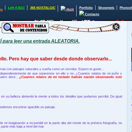
Left 4 SGC
365 NOSTALGIC
Portfolio
Showreels
Photos
es
MaIA
Contacto
para leer una entrada ALEATORIA.
ello. Pero hay que saber desde donde observarlo...
isfruta con paisajes naturales y sueña como un servidor. Espero te guste...
ndependientemente de que reparemos en ello o no. ¿Cuantos relatos de mi puño y
uiero decir...
¿Cuantos relatos de mi teclado habrán nacido observando este
rar en su belleza abriendo la mente a todos los detalles que podamos percibir. Da igual
podemos encontrar apacible un paisaje.
e mi imaginación a mi portátil en la parte alta del monte de la primera fotografía, no
 parte más baja a nivel del mar.