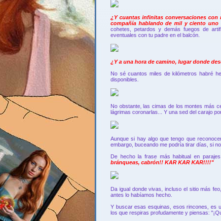
¿Y cuantas infinitas conversaciones con m
compañía hablando de mil y ciento uno
cohetes, petardos y demás fuegos de artifi
eventuales con tu padre en el balcón.
¿Y a una hora de camino, lugar donde des
No sé cuantos miles de kilómetros habré he
disponibles.
No obstante, las cimas de los montes más c
lágrimas coronarlas... Y una sed del carajo po
Aunque si hay algo que tengo que reconocer
embargo, buceando me podría tirar días, si no
De hecho la frase más habitual en parajes
bránqueas, cabrón!! KAR KAR KAR!!!!"
Da igual donde vivas, incluso el sitio más f
antes lo habíamos hecho.
Y buscar esas esquinas, esos rincones, es un
los que respiras profudamente y piensas: "¡Q