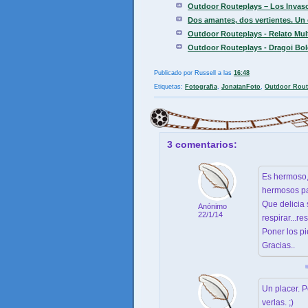
Outdoor Routeplays – Los Invas
Dos amantes, dos vertientes. Un 
Outdoor Routeplays - Relato Mul
Outdoor Routeplays - Dragoi Bol
Publicado por
Russell
a las
16:48
Etiquetas:
Fotografia
,
JonatanFoto
,
Outdoor Rout
3 comentarios:
Es hermoso,
hermosos pai
Que delicia
Anónimo
22/1/14
respirar...re
Poner los pie
Gracias..
Un placer. 
verlas. ;)