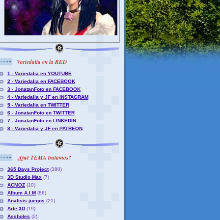
Variedalia en la RED
1 - Variedalia en YOUTUBE
2 - Variedalia en FACEBOOK
3 - JonatanFoto en FACEBOOK
4 - Variedalia y JF en INSTAGRAM
5 - Variedalia en TWITTER
6 - JonatanFoto en TWITTER
7 - JonatanFoto en LINKEDIN
8 - Variedalia y JF en PATREON
¿Qué TEMA tratamos?
365 Days Project
(380)
3D Studio Max
(7)
ACMOZ
(10)
Album A.I.M
(86)
Analisis juegos
(21)
Arte 3D
(19)
Assholes
(2)