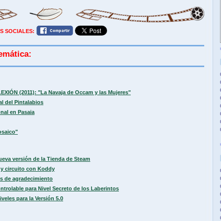
S SOCIALES:
emática:
LEXIÓN (2011): "La Navaja de Occam y las Mujeres"
l del Pintalabios
nal en Pasaia
osaico"
ueva versión de la Tienda de Steam
y circuito con Koddy
s de agradecimiento
trolable para Nivel Secreto de los Laberintos
les para la Versión 5.0