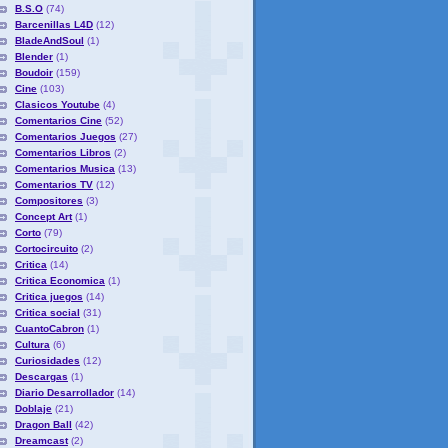
B.S.O
(74)
Barcenillas L4D
(12)
BladeAndSoul
(1)
Blender
(1)
Boudoir
(159)
Cine
(103)
Clasicos Youtube
(4)
Comentarios Cine
(52)
Comentarios Juegos
(27)
Comentarios Libros
(2)
Comentarios Musica
(13)
Comentarios TV
(12)
Compositores
(3)
Concept Art
(1)
Corto
(79)
Cortocircuito
(2)
Critica
(14)
Critica Economica
(1)
Critica juegos
(14)
Critica social
(31)
CuantoCabron
(1)
Cultura
(6)
Curiosidades
(12)
Descargas
(1)
Diario Desarrollador
(14)
Doblaje
(21)
Dragon Ball
(42)
Dreamcast
(2)