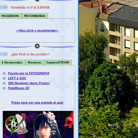
Variedalia en FACEBOOK
FACEBOOK:
RECOMIENDA:
-->Haz click y recomienda<--
¿Qué Posts te has perdido?:
4 Destacadas:
Aleatoria:
CapturaSTEAM:
Pasión por la FOTOGRAFIA
LEFT 4 SGC
365 Nostalgic Items Project
FotoMuseo 3D
Pulsa para ver una entrada al azar