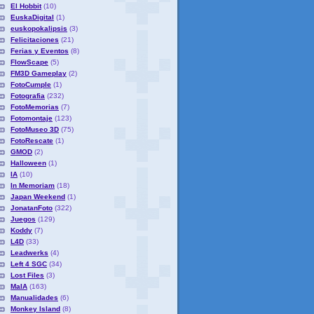
El Hobbit
(10)
EuskaDigital
(1)
euskopokalipsis
(3)
Felicitaciones
(21)
Ferias y Eventos
(8)
FlowScape
(5)
FM3D Gameplay
(2)
FotoCumple
(1)
Fotografia
(232)
FotoMemorias
(7)
Fotomontaje
(123)
FotoMuseo 3D
(75)
FotoRescate
(1)
GMOD
(2)
Halloween
(1)
IA
(10)
In Memoriam
(18)
Japan Weekend
(1)
JonatanFoto
(322)
Juegos
(129)
Koddy
(7)
L4D
(33)
Leadwerks
(4)
Left 4 SGC
(34)
Lost Files
(3)
MaIA
(163)
Manualidades
(6)
Monkey Island
(8)