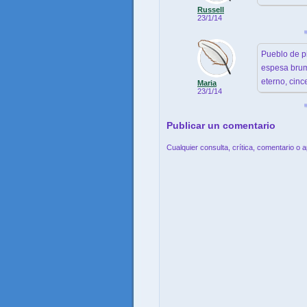
Russell
23/1/14
Pueblo de pi
espesa brum
eterno, cinc
Maria
23/1/14
Publicar un comentario
Cualquier consulta, crítica, comentario o 