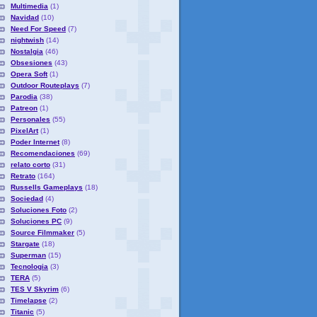
Multimedia
(1)
Navidad
(10)
Need For Speed
(7)
nightwish
(14)
Nostalgia
(46)
Obsesiones
(43)
Opera Soft
(1)
Outdoor Routeplays
(7)
Parodia
(38)
Patreon
(1)
Personales
(55)
PixelArt
(1)
Poder Internet
(8)
Recomendaciones
(69)
relato corto
(31)
Retrato
(164)
Russells Gameplays
(18)
Sociedad
(4)
Soluciones Foto
(2)
Soluciones PC
(9)
Source Filmmaker
(5)
Stargate
(18)
Superman
(15)
Tecnologia
(3)
TERA
(5)
TES V Skyrim
(6)
Timelapse
(2)
Titanic
(5)