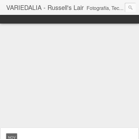
VARIEDALIA - Russell's Lair
Fotografía, Tecnología, Cine y Videojuegos en un Blog Multitemática. El rinconcito del creador de FotoMuseo 3D y Left 4 SGC.
NOV