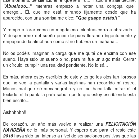
Ese momento de silencio en el que le miro... Y solo me sale decirle:
"Abuelooo..."
mientras empiezo a notar una congoja que
emerge... Él, que me está mirando fijamente desde que ha
aparecido, con una sonrisa me dice:
"Que guapo estás!!"
Y rompo a llorar como un magdaleno mientras corro a abrazarlo...
Y despertarme del sueño poco después llorando ingentemente y
empapando la almohada como si no hubiera un mañana...
No os podéis imaginar la carga que me quité de encima con ese
sueño. Haya sido un sueño o no, para mi fue un algo más. Cerrar
un círculo, cumplir una realidad pendiente. No lo sé...
Es más, ahora estoy escribiendo esto y tengo los ojos tan llorosos
que no veo la pantalla y varias lágrimas han recorrido mi rostro.
Menos mal que sé mecanografía y no me hace falta mirar ni el
teclado, ni la pantalla para saber que lo que estoy escribiendo está
bien escrito...
Aishhhhhh!!
De corazón, un año más vuelvo a realizar una
FELICITACIÓN
NAVIDEÑA
de lo más personal. Y espero que para el resto este
2018
haya sido tan intenso a nivel de sensaciones positivas que las