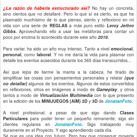
¿La razón de haberla estructurado así?
No hay un concreta,
sino cientos que no detallaré. Pero lo que sí es cierto, es que he
plasmado muchísimo de lo que pienso, siento y reflexiono en mi
vida con una serie de
REGLAS
a más puro estilo
Leroy Jethro
Gibbs.
Aprovechando ello a usar las metáforas para contar un
poco por encima lo acontecido durante este año
2019.
Para variar, ha sido un año muy intenso. Tanto a nivel
emocional
,
personal
, como
laboral
. Y no me daría la vida para plasmar con
detalle los eventos acaecidos durante los 365 días transcurridos...
Así que lejos de liarme la manta a la cabeza, he tirado de
simplificar las cosas con pensamientos personales y relatar
(que
no detallar)
algunos de los eventos. Algunos de estos convertidos
en reflexiones, otros en imágenes a modo de
Gameplay
, y otros
tantos a modo de
Virtualización Multimedia
con lo que presento
en la edición de los
MINIJUEGOS (AIM) 2D
y
3D
de
JonatanFoto
.
A nivel profesional; a pesar de que sigo dando
Clases
Particulares
para poder tener un pequeño remanente; sigo sin
clientes regulares en
JonatanFoto
.
Sigo trabajando muy
duramente en el Proyecto. Y sigo aprendiendo cada día.
Sé que es una idea con futuro. Pero hay que conseguir moverla