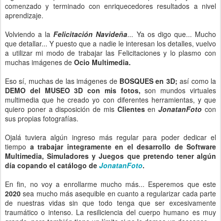
comenzado y terminado con enriquecedores resultados a nivel
aprendizaje.
Volviendo a la
Felicitación Navideña
... Ya os digo que... Mucho
que detallar... Y puesto que a nadie le interesan los detalles, vuelvo
a utilizar mi modo de trabajar las Felicitaciones y lo plasmo con
muchas imágenes de
Ocio Multimedia.
Eso sí, muchas de las imágenes de
BOSQUES en 3D;
así como la
DEMO del MUSEO 3D con mis fotos,
son mundos virtuales
multimedia que he creado yo con diferentes herramientas, y que
quiero poner a disposición de mis
Clientes
en
JonatanFoto
con
sus propias fotografías.
Ojalá tuviera algún ingreso más regular para poder dedicar el
tiempo
a trabajar integramente en el desarrollo de Software
Multimedia, Simuladores y Juegos que pretendo tener algún
día copando el catálogo de
JonatanFoto
.
En fin, no voy a enrollarme mucho más... Esperemos que este
2020
sea mucho más asequible en cuanto a regularizar cada parte
de nuestras vidas sin que todo tenga que ser excesivamente
traumático o intenso. La resiliciencia del cuerpo humano es muy