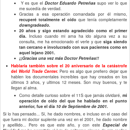
Y es que el
Doctor Eduardo Petreñas
supo ver lo que
me sucedía de verdad.
Gracias a esa operación comandada por él mismo,
recuperé totalmente el oído
que tenía completamente
downgradeado.
20 años y sigo estando agradecido como el primer
día.
Incluso cuando mi ama ha ido alguna vez a su
consulta, me ha emocionado el verle y que
siga siendo
tan cercano e involucrado con sus pacientes como en
aquel lejano 2001.
¡¡Gracias una vez más Doctor Petreñas!!
Hablaría también sobre el 20 aniversario de la catástrofe
del
World Trade Center.
Pero es algo que prefiero dejar que
hablen los documentales increíbles que hay creados en los
últimos 3 años, y ultimos 12 meses. Son muy buenos, y te
llegan al alma.
Como detalle curioso sobre el 11S
que jamás olvidaré,
mi
operación de oído del que he hablado en el punto
anterior, fue el día
10 de Septiembre de 2001.
Si lo has pensado... Sí, he dado nombres, e incluso en el caso del
que fuera mi doctor suplente una vez en el 2001, he dado nombre
y apelllido... Pero es que este año, y con este
Especial de