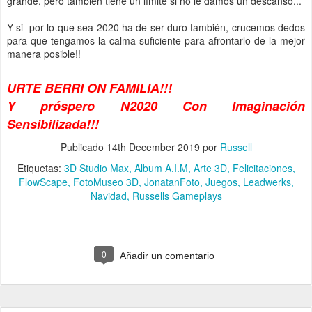
grande, pero también tiene un límite si no le damos un descanso...
Y si por lo que sea 2020 ha de ser duro también, crucemos dedos
para que tengamos la calma suficiente para afrontarlo de la mejor
manera posible!!
URTE BERRI ON FAMILIA!!!
Y próspero N2020 Con Imaginación
Sensibilizada!!!
Publicado
14th December 2019
por
Russell
Etiquetas:
3D Studio Max
Album A.I.M
Arte 3D
Felicitaciones
FlowScape
FotoMuseo 3D
JonatanFoto
Juegos
Leadwerks
Navidad
Russells Gameplays
0
Añadir un comentario