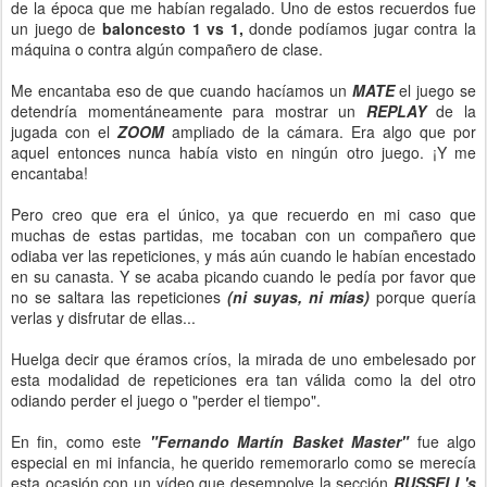
de la época que me habían regalado. Uno de estos recuerdos fue
un juego de
baloncesto 1 vs 1,
donde podíamos jugar contra la
máquina o contra algún compañero de clase.
Me encantaba eso de que cuando hacíamos un
MATE
el juego se
detendría momentáneamente para mostrar un
REPLAY
de la
jugada con el
ZOOM
ampliado de la cámara. Era algo que por
aquel entonces nunca había visto en ningún otro juego. ¡Y me
encantaba!
Pero creo que era el único, ya que recuerdo en mi caso que
muchas de estas partidas, me tocaban con un compañero que
odiaba ver las repeticiones, y más aún cuando le habían encestado
en su canasta. Y se acaba picando cuando le pedía por favor que
no se saltara las repeticiones
(ni suyas, ni mías)
porque quería
verlas y disfrutar de ellas...
Huelga decir que éramos críos, la mirada de uno embelesado por
esta modalidad de repeticiones era tan válida como la del otro
odiando perder el juego o "perder el tiempo".
En fin, como este
"Fernando Martín Basket Master"
fue algo
especial en mi infancia, he querido rememorarlo como se merecía
esta ocasión con un vídeo que desempolve la sección
RUSSELL's