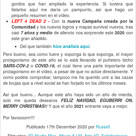
gordos que han ampliado la experiencia. Si tuviera que
listarlos aquí me daría un pampurrio, así que hago un
pequeño resumen en el vídeo.
LEFT 4 DEAD 2 -
Con la
nueva Campaña creada por la
Comunidad
y los nuevos logros y mapas survival nuevos, tras
casi
7 años y medio
de silencio nos sorprende este
2020
con
este gran añadido.
Del que también
hice análisis aquí
.
Pero bueno, sea como fuere y exponga lo que exponga, el mayor
protagonismo de este año se lo está llevando el puñetero bicho
SARS-COV-2
o
COVID-19,
el cúal tiene una parte importante del
protagonismo en el vídeo, a pesar de que no actúe directamente. Y
como podéis comprobar, tampoco me he querido unir a las cazas
de brujas que a nivel social se han forjado en los últimos meses.
Así que bueno... Aunque este año haya sido un año de mierda,
solo me queda desearos
FELIZ NAVIDAD, EGUBERRI ON,
MERRY CHRISTMAS!!
Y que el año
2021
entrante vaya a mejor.
Por favoooorrr!!!
Publicado
17th December 2020
por
Russell
Etiquetas:
3D Studio Max
Album A.I.M
Arte 3D
Felicitaciones