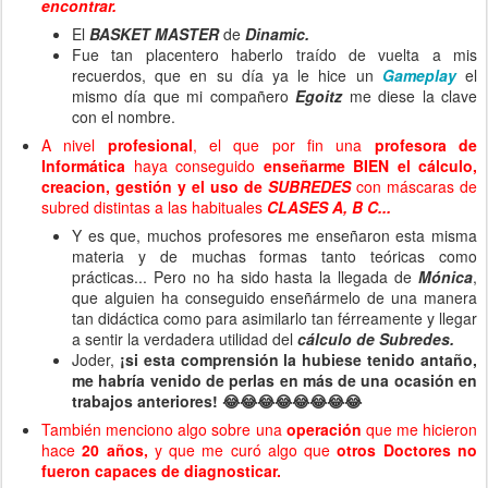
encontrar.
El
BASKET MASTER
de
Dinamic.
Fue tan placentero haberlo traído de vuelta a mis
recuerdos, que en su día ya le hice un
Gameplay
el
mismo día que mi compañero
Egoitz
me diese la clave
con el nombre.
A nivel
profesional
, el que por fin una
profesora de
Informática
haya conseguido
enseñarme BIEN el cálculo,
creacion, gestión y el uso de
SUBREDES
con máscaras de
subred distintas a las habituales
CLASES A, B C...
Y es que, muchos profesores me enseñaron esta misma
materia y de muchas formas tanto teóricas como
prácticas... Pero no ha sido hasta la llegada de
Mónica
,
que alguien ha conseguido enseñármelo de una manera
tan didáctica como para asimilarlo tan férreamente y llegar
a sentir la verdadera utilidad del
cálculo de Subredes.
Joder,
¡si esta comprensión la hubiese tenido antaño,
me habría venido de perlas en más de una ocasión en
trabajos anteriores! 😂😂😂😂😂😂😂😂
También menciono algo sobre una
operación
que me hicieron
hace
20 años,
y que me curó algo que
otros Doctores no
fueron capaces de diagnosticar.