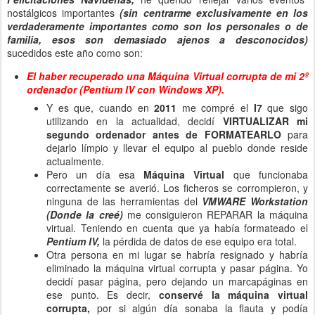
nostálgicos importantes
(sin centrarme exclusivamente en los
verdaderamente importantes como son los personales o de
familia, esos son demasiado ajenos a desconocidos)
sucedidos este año como son:
El haber recuperado una Máquina Virtual corrupta de mi 2º
ordenador (Pentium IV con Windows XP).
Y es que, cuando en
2011
me compré el
I7
que sigo
utilizando en la actualidad, decidí
VIRTUALIZAR mi
segundo ordenador antes de FORMATEARLO
para
dejarlo límpio y llevar el equipo al pueblo donde reside
actualmente.
Pero un día esa
Máquina Virtual
que funcionaba
correctamente se averió. Los ficheros se corrompieron, y
ninguna de las herramientas del
VMWARE Workstation
(Donde la creé)
me consiguieron REPARAR la máquina
virtual. Teniendo en cuenta que ya había formateado el
Pentium IV,
la pérdida de datos de ese equipo era total.
Otra persona en mi lugar se habría resignado y habría
eliminado la máquina virtual corrupta y pasar página. Yo
decidí pasar página, pero dejando un marcapáginas en
ese punto. Es decir,
conservé la máquina virtual
corrupta,
por si algún día sonaba la flauta y podía