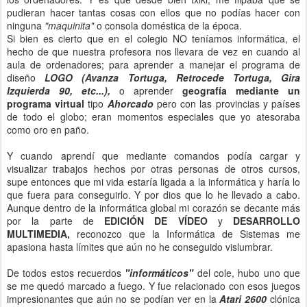
pudieran hacer tantas cosas con ellos que no podías hacer con
ninguna
"maquinita"
o consola doméstica de la época.
Si bien es cierto que en el colegio NO teníamos informática, el
hecho de que nuestra profesora nos llevara de vez en cuando al
aula de ordenadores; para aprender a manejar el programa de
diseño
LOGO (Avanza Tortuga, Retrocede Tortuga, Gira
Izquierda 90, etc...),
o aprender
geografía mediante un
programa virtual
tipo
Ahorcado
pero con las provincias y países
de todo el globo; eran momentos especiales que yo atesoraba
como oro en paño.
Y cuando aprendí que mediante comandos podía cargar y
visualizar trabajos hechos por otras personas de otros cursos,
supe entonces que mi vida estaría ligada a la informática y haría lo
que fuera para conseguirlo. Y por dios que lo he llevado a cabo.
Aunque dentro de la informática global mi corazón se decante más
por la parte de
EDICIÓN DE VÍDEO
y
DESARROLLO
MULTIMEDIA,
reconozco que la Informática de Sistemas me
apasiona hasta límites que aún no he conseguido vislumbrar.
De todos estos recuerdos
"informáticos"
del cole, hubo uno que
se me quedó marcado a fuego. Y fue relacionado con esos juegos
impresionantes que aún no se podían ver en la
Atari 2600
clónica