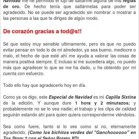
Navidad
me he permitido el lujo de saltarme alguna de mis
reglas
de oro.
De hecho tenía que saltármelas para poder ser
agradecido. No se puede ser agradecido sin nombrar o mostrar a
las personas a las que te diriges de algún modo.
De corazón gracias a tod@s!!
Sé que estoy muy sensible ultimamente, pero es que no puedo
evitar pensar en todo lo de mi alrededor, ya sea bueno, mediocre o
malo, el hecho de que esté ahí me ayuda a valorar las cosas de
manera positiva siempre. E incluso si me sucediera algo, no puedo
más que agradecer lo que se me ha dado, u he obtenido por mi
cuenta con esfuerzo.
Todo ello hay que agradecerlo hoy en día.
Como ya os digo, este
Especial de Navidad
es mi
Capilla Sixtina
de la edición. Y aunque dure
1 hora y 2 minutazos;
y
probablemente no se lo vea nadie; el trabajo y los clips de calidad
seguirán estando ahí para quien quiera corresponderme viéndolos.
Sea como fuere, tanto si lo ves como si no, eternamente
agradecido.
(Como los bichitos verdes del "Ganchoooooo" en
Toy Story 2 con el Señor Potato XD)