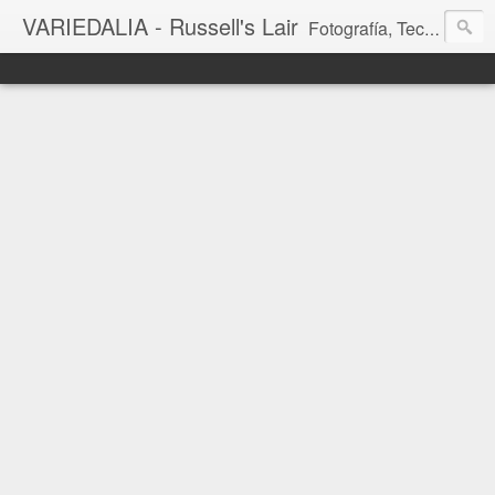
VARIEDALIA - Russell's Lair
Fotografía, Tecnología, Cine y Videojuegos en un Blog Multitemática. El rinconcito del creador de FotoMuseo 3D y Left 4 SGC.