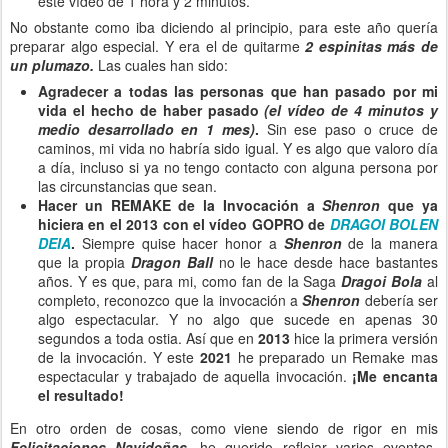
este vídeo de 1 hora y 2 minutos.
No obstante como iba diciendo al principio, para este año quería
preparar algo especial. Y era el de quitarme
2 espinitas más de
un plumazo.
Las cuales han sido:
Agradecer a todas las personas que han pasado por mi
vida el hecho de haber pasado
(el vídeo de 4 minutos y
medio desarrollado en 1 mes)
.
Sin ese paso o cruce de
caminos, mi vida no habría sido igual. Y es algo que valoro día
a día, incluso si ya no tengo contacto con alguna persona por
las circunstancias que sean.
Hacer un REMAKE de la Invocación a
Shenron
que ya
hiciera en el 2013 con el vídeo GOPRO de
DRAGOI BOLEN
DEIA
.
Siempre quise hacer honor a
Shenron
de la manera
que la propia
Dragon Ball
no le hace desde hace bastantes
años. Y es que, para mi, como fan de la Saga
Dragoi Bola
al
completo, reconozco que la invocación a
Shenron
debería ser
algo espectacular. Y no algo que sucede en apenas 30
segundos a toda ostia. Así que en
2013
hice la primera versión
de la invocación. Y este
2021
he preparado un Remake mas
espectacular y trabajado de aquella invocación.
¡Me encanta
el resultado!
En otro orden de cosas, como viene siendo de rigor en mis
Felicitaciones Navideñas,
he querido reflejar varios eventos