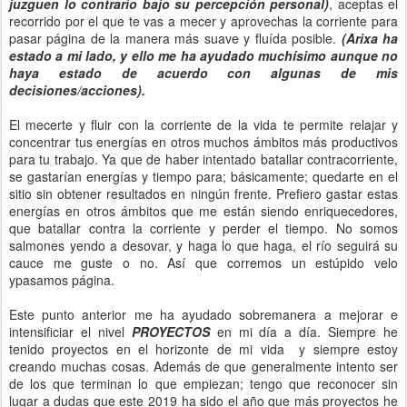
juzguen lo contrario bajo su percepción personal)
, aceptas el
recorrido por el que te vas a mecer y aprovechas la corriente para
pasar página de la manera más suave y fluída posible.
(Arixa ha
estado a mi lado, y ello me ha ayudado muchísimo aunque no
haya estado de acuerdo con algunas de mis
decisiones/acciones).
El mecerte y fluir con la corriente de la vida te permite relajar y
concentrar tus energías en otros muchos ámbitos más productivos
para tu trabajo. Ya que de haber intentado batallar contracorriente,
se gastarían energías y tiempo para; básicamente; quedarte en el
sitio sin obtener resultados en ningún frente. Prefiero gastar estas
energías en otros ámbitos que me están siendo enriquecedores,
que batallar contra la corriente y perder el tiempo. No somos
salmones yendo a desovar, y haga lo que haga, el río seguirá su
cauce me guste o no. Así que corremos un estúpido velo
ypasamos página.
Este punto anterior me ha ayudado sobremanera a mejorar e
intensificiar el nivel
PROYECTOS
en mi día a día. Siempre he
tenido proyectos en el horizonte de mi vida y siempre estoy
creando muchas cosas. Además de que generalmente intento ser
de los que terminan lo que empiezan; tengo que reconocer sin
lugar a dudas que este 2019 ha sido el año que más proyectos he