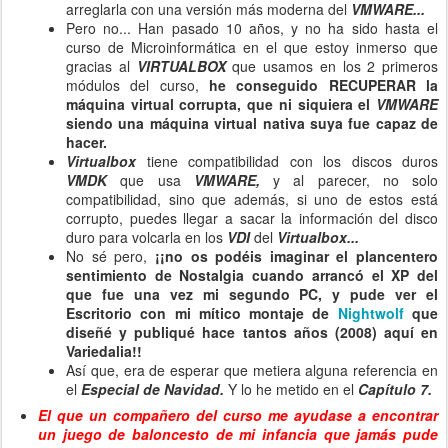
arreglarla con una versión más moderna del
VMWARE...
Pero no... Han pasado 10 años, y no ha sido hasta el
curso de Microinformática en el que estoy inmerso que
gracias al
VIRTUALBOX
que usamos en los 2 primeros
módulos del curso,
he conseguido RECUPERAR la
máquina virtual corrupta, que ni siquiera el
VMWARE
siendo una máquina virtual nativa suya fue capaz de
hacer.
Virtualbox
tiene compatibilidad con los discos duros
VMDK
que usa
VMWARE,
y al parecer, no solo
compatibilidad, sino que además, si uno de estos está
corrupto, puedes llegar a sacar la información del disco
duro para volcarla en los
VDI
del
Virtualbox...
No sé pero,
¡¡no os podéis imaginar el plancentero
sentimiento de Nostalgia cuando arrancó el XP del
que fue una vez mi segundo PC, y pude ver el
Escritorio con mi mítico montaje de
Nightwolf
que
diseñé y publiqué hace tantos años (2008) aquí en
Variedalia!!
Así que, era de esperar que metiera alguna referencia en
el
Especial de Navidad.
Y lo he metido en el
Capítulo 7.
El que un compañero del curso me ayudase a encontrar
un juego de baloncesto de mi infancia que jamás pude