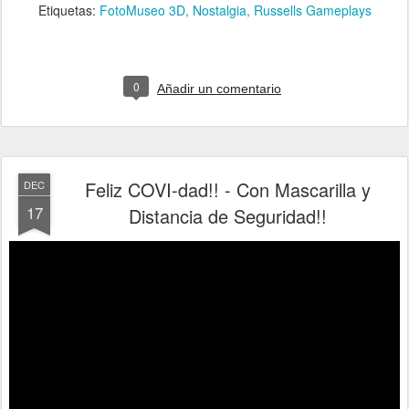
Etiquetas:
FotoMuseo 3D
Nostalgia
Russells Gameplays
0
Añadir un comentario
Feliz COVI-dad!! - Con Mascarilla y
DEC
17
Distancia de Seguridad!!