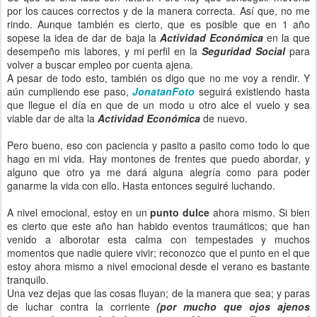
por los cauces correctos y de la manera correcta. Así que, no me
rindo. Aunque también es cierto, que es posible que en 1 año
sopese la idea de dar de baja la
Actividad Económica
en la que
desempeño mis labores, y mi perfil en la
Seguridad Social
para
volver a buscar empleo por cuenta ajena.
A pesar de todo esto, también os digo que no me voy a rendir. Y
aún cumpliendo ese paso,
JonatanFoto
seguirá existiendo hasta
que llegue el día en que de un modo u otro alce el vuelo y sea
viable dar de alta la
Actividad Económica
de nuevo.
Pero bueno, eso con paciencia y pasito a pasito como todo lo que
hago en mi vida. Hay montones de frentes que puedo abordar, y
alguno que otro ya me dará alguna alegría como para poder
ganarme la vida con ello. Hasta entonces seguiré luchando.
A nivel emocional, estoy en un
punto dulce
ahora mismo. Si bien
es cierto que este año han habido eventos traumáticos; que han
venido a alborotar esta calma con tempestades y muchos
momentos que nadie quiere vivir; reconozco que el punto en el que
estoy ahora mismo a nivel emocional desde el verano es bastante
tranquilo.
Una vez dejas que las cosas fluyan; de la manera que sea; y paras
de luchar contra la corriente
(por mucho que ojos ajenos