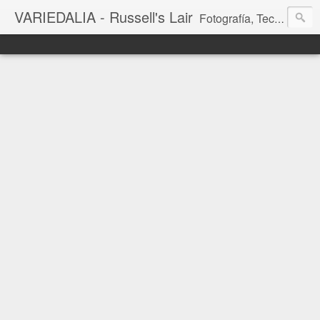
VARIEDALIA - Russell's Lair
Fotografía, Tecnología, Cine y Videojuegos en un Blog Multitemática. El rinconcito del creador de FotoMuseo 3D y Left 4 SGC.