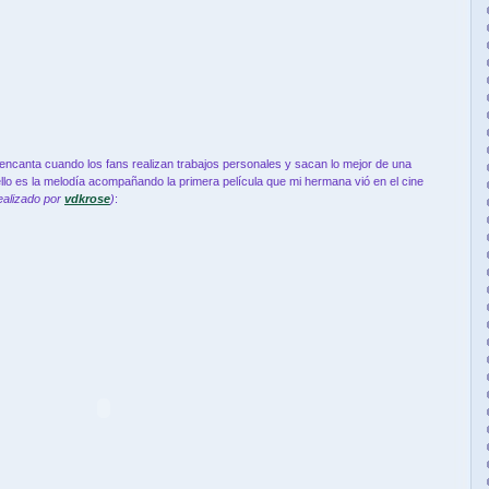
 encanta cuando los fans realizan trabajos personales y sacan lo mejor de una
ello es la melodía acompañando la primera película que mi hermana vió en el cine
ealizado por
vdkrose
)
: