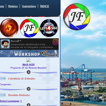
hop
Relatos
Gameplays
ÍNDICE
MaIA #035
Proyecto JF de Retrato Boudoir
Calendario de Entradas:
Cargando...
Translate-Traductor
Select Language
▼