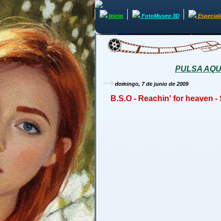
Inicio
FotoMuseo 3D
Especial
PULSA AQUÍ 
domingo, 7 de junio de 2009
B.S.O - Reachin' for heaven 