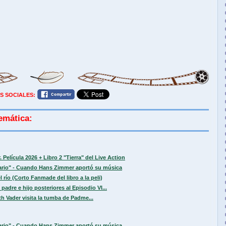
S SOCIALES:
emática:
 Película 2026 + Libro 2 "Tierra" del Live Action
sario" - Cuando Hans Zimmer aportó su música
 río (Corto Fanmade del libro a la peli)
padre e hijo posteriores al Episodio VI...
h Vader visita la tumba de Padme...
sario" - Cuando Hans Zimmer aportó su música