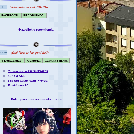
Variedalia en FACEBOOK
FACEBOOK:
RECOMIENDA:
-->Haz click y recomienda<--
¿Qué Posts te has perdido?:
4 Destacadas:
Aleatoria:
CapturaSTEAM:
Pasión por la FOTOGRAFIA
LEFT 4 SGC
365 Nostalgic Items Project
FotoMuseo 3D
Pulsa para ver una entrada al azar