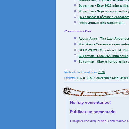
Superman - Este 2025 mira arriba, 
Superman - Sigo mirando arriba y
¡A casaaaa! ¡Llévame a casaaaaa!
¡¡Mira arriba!! ¡¡Es Superman!!
Comentarios Cine
Avatar Aang - The Last Airbender.
Star Wars - Conversaciones entre 
STAR WARS - Gracias a la IA, Dart
Superman - Este 2025 mira arriba, 
Superman - Sigo mirando arriba y
Publicado por
Russell
a las
01:40
Etiquetas:
B.S.O
,
Cine
,
Comentarios Cine
,
Obsesi
No hay comentarios:
Publicar un comentario
Cualquier consulta, crítica, comentario o 