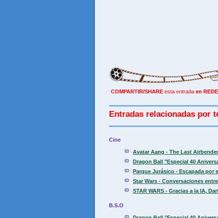
COMPARTIR/SHARE
esta entrada
en REDE
Entradas relacionadas por t
Cine
Avatar Aang - The Last Airbender.
Dragon Ball "Especial 40 Aniver
Parque Jurásico - Escapada por el
Star Wars - Conversaciones entre 
STAR WARS - Gracias a la IA, Dart
B.S.O
Dragon Ball "Especial 40 Aniver