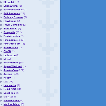
El Hobbit
(10)
EuskaDigital
(1)
euskopokalipsis
(3)
Felicitaciones
(21)
Ferias y Eventos
(8)
FlowScape
(5)
FM3D Gameplay
(2)
FotoCumple
(1)
Fotografia
(232)
FotoMemorias
(7)
Fotomontaje
(123)
FotoMuseo 3D
(75)
FotoRescate
(1)
GMOD
(2)
Halloween
(1)
IA
(10)
In Memoriam
(18)
Japan Weekend
(1)
JonatanFoto
(322)
Juegos
(129)
Koddy
(7)
L4D
(33)
Leadwerks
(4)
Left 4 SGC
(34)
Lost Files
(3)
MaIA
(163)
Manualidades
(6)
Monkey Island
(8)