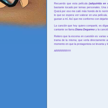
Recuerdo que esta película
(adquirida en
bastante tocado por temas personales. Una s
Quizá por eso me caló más hondo de lo norma
lo que se espera ver-valorar en una película
gustan a mí. Así que me conformo con dejarlos
La canción que hoy quiero compartir, es díg
cantante se llama
Diana Degarmo
y la canci
Reitero que la escena en cuestión es varias 
trama de la misma; que verla directamente a
momento en que la protagonista se levanta y lu
ARRRRRR!!!!!