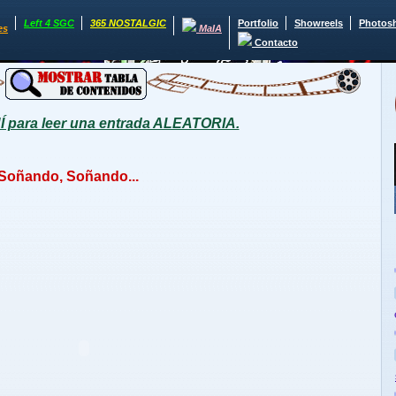
Left 4 SGC
365 NOSTALGIC
Portfolio
Showreels
Photos
es
MaIA
Contacto
para leer una entrada ALEATORIA.
- Soñando, Soñando...