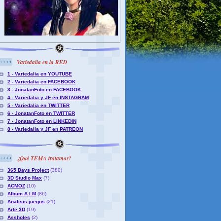
Variedalia en la RED
1 - Variedalia en YOUTUBE
2 - Variedalia en FACEBOOK
3 - JonatanFoto en FACEBOOK
4 - Variedalia y JF en INSTAGRAM
5 - Variedalia en TWITTER
6 - JonatanFoto en TWITTER
7 - JonatanFoto en LINKEDIN
8 - Variedalia y JF en PATREON
¿Qué TEMA tratamos?
365 Days Project
(380)
3D Studio Max
(7)
ACMOZ
(10)
Album A.I.M
(86)
Analisis juegos
(21)
Arte 3D
(19)
Assholes
(2)