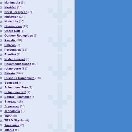
Multimedia
(1)
Navidad
(10)
Need For Speed
(7)
nightwish
(14)
Nostalgia
(46)
Obsesiones
(43)
Opera Soft
(1)
Outdoor Routeplays
(7)
Parodia
(38)
Patreon
(1)
Personales
(55)
PixelArt
(1)
Poder Internet
(8)
Recomendaciones
(69)
relato corto
(31)
Retrato
(164)
Russells Gameplays
(18)
Sociedad
(4)
Soluciones Foto
(2)
Soluciones PC
(9)
Source Filmmaker
(5)
Stargate
(18)
Superman
(15)
Tecnologia
(3)
TERA
(5)
TES V Skyrim
(6)
Timelapse
(2)
Titanic
(5)