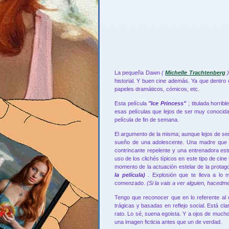
La pequeña Dawn
(
Michelle Trachtenberg
)
historial. Y buen cine además. Ya que dentr
papeles dramáticos, cómicos, etc.
Esta película
"Ice Princess"
; titulada horri
esas películas que lejos de ser muy conocida
película de fin de semana.
El argumento de la misma; aunque lejos de ser o
sueño de una adolescente. Una madre que d
contrincante repelente y una entrenadora est
uso de los clichés típicos en este tipo de cine
momento de la actuación estelar de la protag
la película)
. Explosión que te lleva a lo 
comenzado.
(Si la vais a ver alguien, haced
Tengo que reconocer que en lo referente al 
trágicas y basadas en reflejo social. Está cl
rato. Lo sé, suena egoista. Y a ojos de mucho
una imagen ficticia antes que un de verdad.