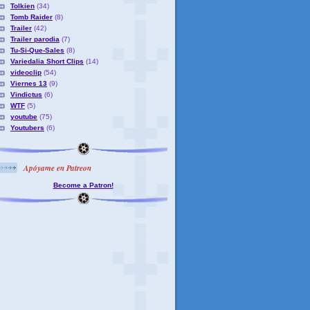
Tolkien
(34)
Tomb Raider
(8)
Trailer
(42)
Trailer parodia
(7)
Tu-Si-Que-Sales
(8)
Variedalia Short Clips
(14)
videoclip
(54)
Viernes 13
(9)
Vindictus
(6)
WTF
(5)
youtube
(75)
Youtubers
(6)
Apóyame en Patreon
Become a Patron!