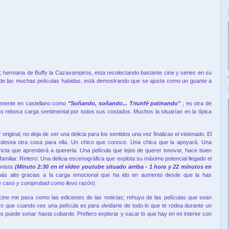
; hermana de Buffy la Cazavampiros, esta recolectando bastante cine y series en su
o de las muchas películas habidas, está demostrando que se ajusta como un guante a
blemente en castellano como
"Soñando, soñando... Triunfé patinando"
; es otra de
s rebosa carga sentimental por todos sus costados. Muchos la situarían en la típica
riginal; no deja de ser una delicia para los sentidos una vez finalizas el visionado. El
esea otra cosa para ella. Un chico que conoce. Una chica que la apoyará. Una
ricta que aprenderá a quererla. Una película que lejos de querer innovar, hace buen
 familiar. Reitero: Una delicia escenográfica que explota su máximo potencial llegado el
onista
(Minuto 2:30 en el vídeo youtube situado arriba - 1 hora y 22 mínutos en
más alto gracias a la carga emocional que ha ido en aumento desde que la has
me caso y comprobad como llevo razón).
cine me pasa como las ediciones de las noticias; rehuyo de las películas que sean
aro que cuando ves una película es para olvidarte de todo lo que te rodea durante un
s puede sonar hasta cobarde. Prefiero explorar y sacar lo que hay en mi interior con