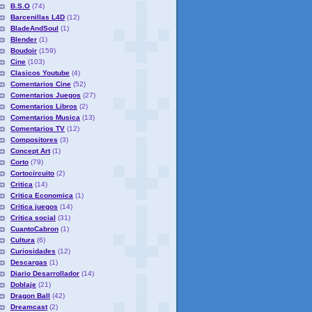
B.S.O
(74)
Barcenillas L4D
(12)
BladeAndSoul
(1)
Blender
(1)
Boudoir
(159)
Cine
(103)
Clasicos Youtube
(4)
Comentarios Cine
(52)
Comentarios Juegos
(27)
Comentarios Libros
(2)
Comentarios Musica
(13)
Comentarios TV
(12)
Compositores
(3)
Concept Art
(1)
Corto
(79)
Cortocircuito
(2)
Critica
(14)
Critica Economica
(1)
Critica juegos
(14)
Critica social
(31)
CuantoCabron
(1)
Cultura
(6)
Curiosidades
(12)
Descargas
(1)
Diario Desarrollador
(14)
Doblaje
(21)
Dragon Ball
(42)
Dreamcast
(2)