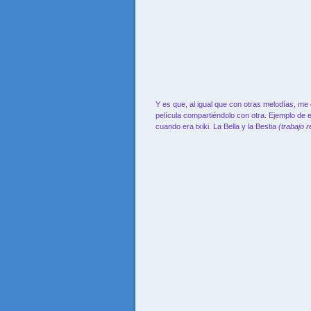
Y es que, al igual que con otras melodías, me
película compartiéndolo con otra. Ejemplo de 
cuando era txiki. La Bella y la Bestia
(trabajo r