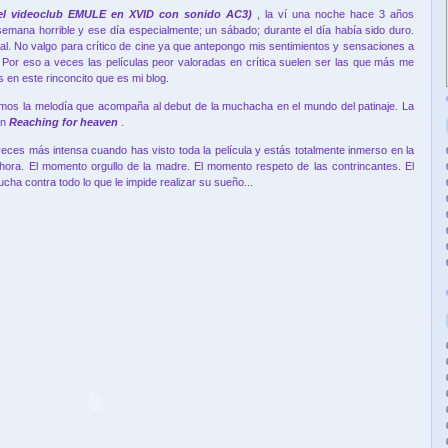
 el videoclub EMULE en XVID con sonido AC3)
, la ví una noche hace 3 años
emana horrible y ese día especialmente; un sábado; durante el día había sido duro.
l. No valgo para crítico de cine ya que antepongo mis sentimientos y sensaciones a
. Por eso a veces las películas peor valoradas en crítica suelen ser las que más me
 en este rinconcito que es mi blog.
amos la melodía que acompaña al debut de la muchacha en el mundo del patinaje. La
ón
Reaching for heaven
.
veces más intensa cuando has visto toda la película y estás totalmente inmerso en la
hora. El momento orgullo de la madre. El momento respeto de las contrincantes. El
cha contra todo lo que le impide realizar su sueño...