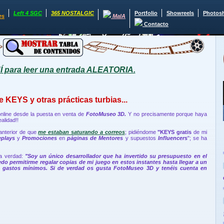
Left 4 SGC
365 NOSTALGIC
Portfolio
Showreels
Photos
es
MaIA
Contacto
para leer una entrada ALEATORIA.
 KEYS y otras prácticas turbias...
nline desde la puesta en venta de
FotoMuseo 3D.
Y no precisamente porque haya
alidad!!
anterior de que
me estaban saturando a correos
; pidiéndome
"KEYS gratis
de mi
plays
y
Promociones
en
páginas de Mentores
y supuestos
Influencers
"; se ha
la verdad:
"Soy un único desarrollador que ha invertido su presupuesto en el
edo permitirme regalar copias de mi juego en estos instantes hasta llegar a un
s gastos mínimos. Si de verdad os gusta FotoMuseo 3D y tenéis cuenta en