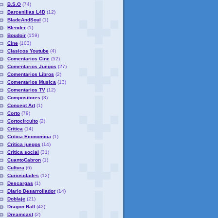
B.S.O
(74)
Barcenillas L4D
(12)
BladeAndSoul
(1)
Blender
(1)
Boudoir
(159)
Cine
(103)
Clasicos Youtube
(4)
Comentarios Cine
(52)
Comentarios Juegos
(27)
Comentarios Libros
(2)
Comentarios Musica
(13)
Comentarios TV
(12)
Compositores
(3)
Concept Art
(1)
Corto
(79)
Cortocircuito
(2)
Critica
(14)
Critica Economica
(1)
Critica juegos
(14)
Critica social
(31)
CuantoCabron
(1)
Cultura
(6)
Curiosidades
(12)
Descargas
(1)
Diario Desarrollador
(14)
Doblaje
(21)
Dragon Ball
(42)
Dreamcast
(2)