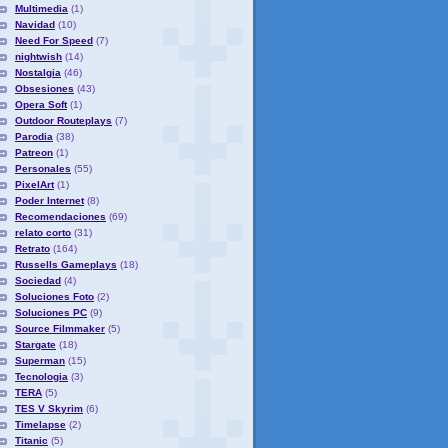
Multimedia
(1)
Navidad
(10)
Need For Speed
(7)
nightwish
(14)
Nostalgia
(46)
Obsesiones
(43)
Opera Soft
(1)
Outdoor Routeplays
(7)
Parodia
(38)
Patreon
(1)
Personales
(55)
PixelArt
(1)
Poder Internet
(8)
Recomendaciones
(69)
relato corto
(31)
Retrato
(164)
Russells Gameplays
(18)
Sociedad
(4)
Soluciones Foto
(2)
Soluciones PC
(9)
Source Filmmaker
(5)
Stargate
(18)
Superman
(15)
Tecnologia
(3)
TERA
(5)
TES V Skyrim
(6)
Timelapse
(2)
Titanic
(5)