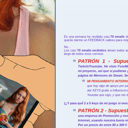
En una semana he recibido casi
70 emails
d
quizás darme un FEEDBACK valioso para me
No...
Los casi
70 emails recibidos
tienen todos
u
largo de todos esos correos:
PATRÓN 1 - Supues
Twitch/Youtube. He visto FotoM
mi proyecto, así que si pudieras
página de Mentores de Steam. Ser
MI PENSAMIENTO INTERN
que hay algo de apoyo por pa
dar KEYS gratis a Influencer
Youtube que sigo, y que me d
(¿Y para qué 2 a 5 keys de mi juego si er
PATRÓN 2 - Supuest
una empresa de Promoción y nos 
Internet, usando nuestra basta re
Por un precio de entre 80 a 300 €