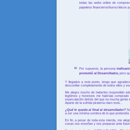
todas las webs online de comprave
papeleos financieros/burocráticos 
Por supuesto, la persona
trafica
prometió al Desarrollador,
pero qu
Y llegados a este punto, tengo que agradece
desconfiar completamente de todos ellos y ese
Me alegro mucho de haberles respondido e
legítimos y honestos me habríais comprado 
especulación detrás del que no mucha gente es
Aparte de la sufrida piratería claro está...
¿Qué le queda al final al desarrollador?
Na
a ser una mínima sombra de lo que pretendía s
En fin, a pesar de toda esta mierda, me aleg
cosas nos enseñan y nos preparan ante futuro