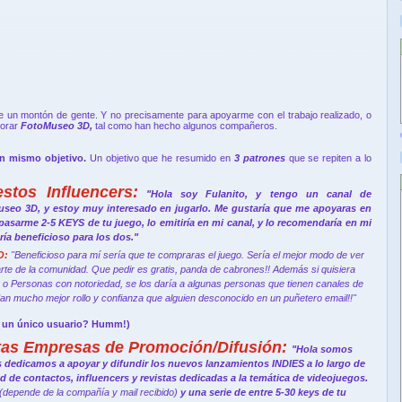
e un montón de gente. Y no precisamente para apoyarme con el trabajo realizado, o
jorar
FotoMuseo 3D,
tal como han hecho algunos compañeros.
n mismo objetivo.
Un objetivo que he resumido en
3 patrones
que se repiten a lo
tos Influencers:
"Hola soy Fulanito, y tengo un canal de
useo 3D, y estoy muy interesado en jugarlo. Me gustaría que me apoyaras en
 pasarme 2-5 KEYS de tu juego, lo emitiría en mi canal, y lo recomendaría en mi
ía beneficioso para los dos."
O:
"Beneficioso para mí sería que te compraras el juego. Sería el mejor modo de ver
rte de la comunidad. Que pedir es gratis, panda de cabrones!! Además si quisiera
s o Personas con notoriedad, se los daría a algunas personas que tienen canales de
an mucho mejor rollo y confianza que alguien desconocido en un puñetero email!!"
es un único usuario? Humm!)
as Empresas de Promoción/Difusión:
"Hola somos
dedicamos a apoyar y difundir los nuevos lanzamientos INDIES a lo largo de
d de contactos, influencers y revistas dedicadas a la temática de videojuegos.
(depende de la compañía y mail recibido)
y una serie de entre 5-30 keys de tu