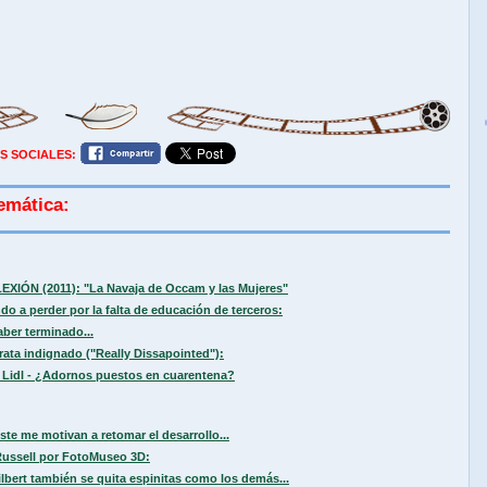
S SOCIALES:
emática:
LEXIÓN (2011): "La Navaja de Occam y las Mujeres"
ndo a perder por la falta de educación de terceros:
ber terminado...
ata indignado ("Really Dissapointed"):
 Lidl - ¿Adornos puestos en cuarentena?
e me motivan a retomar el desarrollo...
 Russell por FotoMuseo 3D:
lbert también se quita espinitas como los demás...