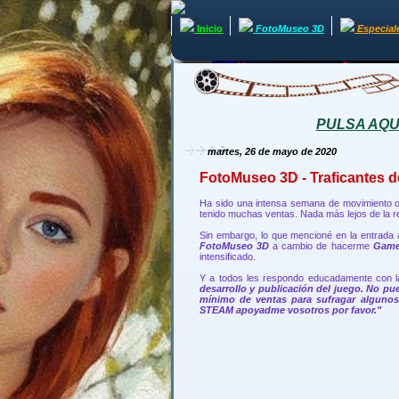
Inicio
FotoMuseo 3D
Especial
PULSA AQUÍ 
martes, 26 de mayo de 2020
FotoMuseo 3D - Traficantes de
Ha sido una intensa semana de movimiento o
tenido muchas ventas. Nada más lejos de la re
Sin embargo, lo que mencioné en la entrada 
FotoMuseo 3D
a cambio de hacerme
Game
intensificado.
Y a todos les respondo educadamente con 
desarrollo y publicación del juego. No pu
mínimo de ventas para sufragar alguno
STEAM apoyadme vosotros por favor."