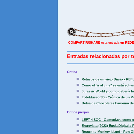
COMPARTIR/SHARE
esta entrada
en REDE
Entradas relacionadas por t
Critica
Retazos de un viejo Diario - REF
Como el "ir al cine" se está echa
Jurassic World y como debería ha
FotoMuseo 3D - Crónica de un Pir
Bolsa de Chocolates Favorina de
Critica juegos
LEFT 4 SGC - Gameplays como est
Entrevista (2023) EuskaDigital a
Return to Monkey Island - Ron Gi