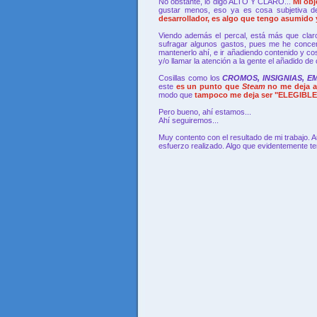
No obstante, lo digo ALTO Y CLARO...
Mi ob
gustar menos, eso ya es cosa subjetiva 
desarrollador, es algo que tengo asumido y
Viendo además el percal, está más que cla
sufragar algunos gastos, pues me he concent
mantenerlo ahí, e ir añadiendo contenido y co
y/o llamar la atención a la gente el añadido de
Cosillas como los
CROMOS, INSIGNIAS, 
este
es un punto que
Steam
no me deja a
modo que
tampoco me deja ser "ELEGIBLE 
Pero bueno, ahí estamos...
Ahí seguiremos...
Muy contento con el resultado de mi trabajo.
esfuerzo realizado. Algo que evidentemente t