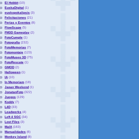
El Hobbit
(10)
EuskaDigital
(1)
euskopokalipsis
(3)
Felicitaciones
(21)
Ferias y Eventos
(8)
FlowScape
(5)
FM3D Gameplay
(2)
FotoCumple
(1)
Fotografia
(232)
FotoMemorias
(7)
Fotomontaje
(123)
FotoMuseo 3D
(75)
FotoRescate
(1)
GMOD
(2)
Halloween
(1)
IA
(10)
In Memoriam
(18)
Japan Weekend
(1)
JonatanFoto
(322)
Juegos
(129)
Koddy
(7)
L4D
(33)
Leadwerks
(4)
Left 4 SGC
(34)
Lost Files
(3)
MaIA
(163)
Manualidades
(6)
Monkey Island
(8)