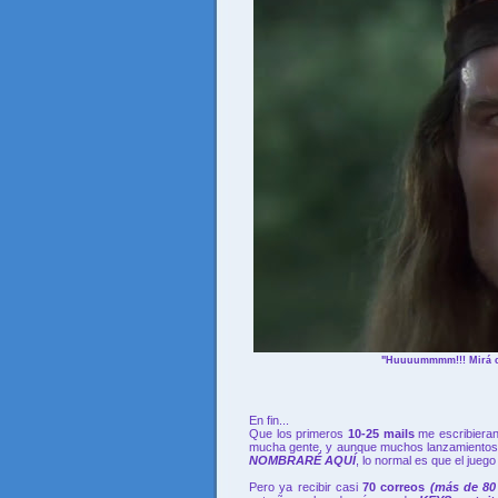
"Huuuummmm!!! Mirá co
En fin...
Que los primeros
10-25 mails
me escribieran
mucha gente, y aunque muchos lanzamientos 
NOMBRARÉ AQUÍ
, lo normal es que el jue
Pero ya recibir casi
70 correos
(más de 80 