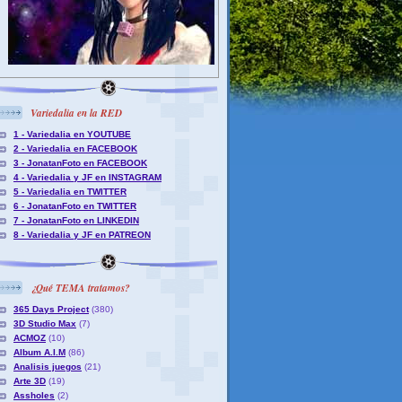
Variedalia en la RED
1 - Variedalia en YOUTUBE
2 - Variedalia en FACEBOOK
3 - JonatanFoto en FACEBOOK
4 - Variedalia y JF en INSTAGRAM
5 - Variedalia en TWITTER
6 - JonatanFoto en TWITTER
7 - JonatanFoto en LINKEDIN
8 - Variedalia y JF en PATREON
¿Qué TEMA tratamos?
365 Days Project
(380)
3D Studio Max
(7)
ACMOZ
(10)
Album A.I.M
(86)
Analisis juegos
(21)
Arte 3D
(19)
Assholes
(2)