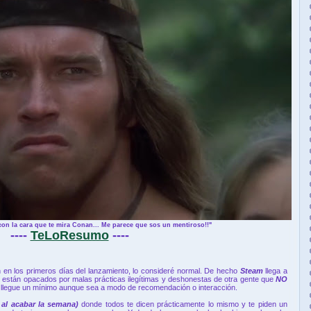
n la cara que te mira Conan... Me parece que sos un mentiroso!!"
----
TeLoResumo
----
 en los primeros días del lanzamiento, lo consideré normal. De hecho
Steam
llega a
están opacados por malas prácticas ilegítimas y deshonestas de otra gente que
NO
go llegue un mínimo aunque sea a modo de recomendación o interacción.
al acabar la semana)
donde todos te dicen prácticamente lo mismo y te piden un