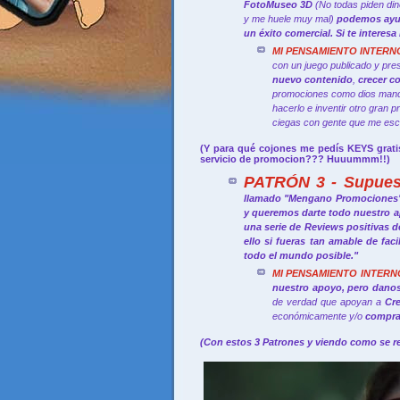
FotoMuseo 3D
(No todas piden din
y me huele muy mal)
podemos ayud
un éxito comercial. Si te intere
MI PENSAMIENTO INTERN
con un juego publicado y pre
nuevo contenido
,
crecer c
promociones como dios manda
hacerlo e inventir otro gran
ciegas con gente que me escr
(Y para qué cojones me pedís KEYS grat
servicio de promocion???
Huuummm!!
)
PATRÓN 3 - Supues
llamado "Mengano Promociones" 
y queremos darte todo nuestro 
una serie de Reviews positivas d
ello si fueras tan amable de fac
todo el mundo posible."
MI PENSAMIENTO INTERN
nuestro apoyo, pero danos 
de verdad que apoyan a
Cr
económicamente y/o
compra
(Con estos 3 Patrones y viendo como se r