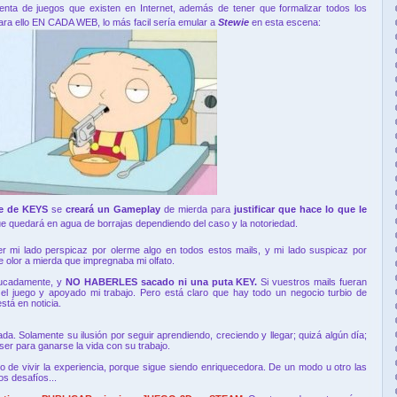
nta de juegos que existen en Internet, además de tener que formalizar todos los
para ello EN CADA WEB, lo más facil sería emular a
Stewie
en esta escena:
nte de KEYS
se
creará un Gameplay
de mierda para
justificar que hace lo que le
e quedará en agua de borrajas dependiendo del caso y la notoriedad.
r mi lado perspicaz por olerme algo en todos estos mails, y mi lado suspicaz por
 olor a mierda que impregnaba mi olfato.
ducadamente, y
NO HABERLES sacado ni una puta KEY.
Si vuestros mails fueran
el juego y apoyado mi trabajo. Pero está claro que hay todo un negocio turbio de
tá en noticia.
da. Solamente su ilusión por seguir aprendiendo, creciendo y llegar; quizá algún día;
er para ganarse la vida con su trabajo.
ro de vivir la experiencia, porque sigue siendo enriquecedora. De un modo u otro las
s desafíos...