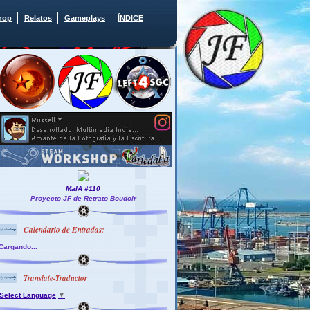
hop
Relatos
Gameplays
ÍNDICE
MaIA #110
Proyecto JF de Retrato Boudoir
Calendario de Entradas:
Cargando...
Translate-Traductor
Select Language
▼