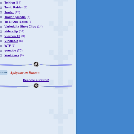
Tolkien
(34)
Tomb Raider
(8)
Trailer
(42)
Trailer parodia
(7)
Tu-Si-Que-Sales
(8)
Variedalia Short Clips
(14)
videoclip
(54)
Viernes 13
(9)
Vindictus
(6)
WTF
(5)
youtube
(75)
Youtubers
(6)
Apóyame en Patreon
Become a Patron!