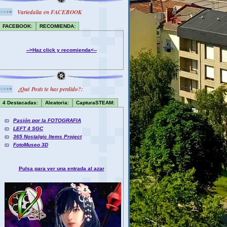
Variedalia en FACEBOOK
FACEBOOK:
RECOMIENDA:
-->Haz click y recomienda<--
¿Qué Posts te has perdido?:
4 Destacadas:
Aleatoria:
CapturaSTEAM:
Pasión por la FOTOGRAFIA
LEFT 4 SGC
365 Nostalgic Items Project
FotoMuseo 3D
Pulsa para ver una entrada al azar