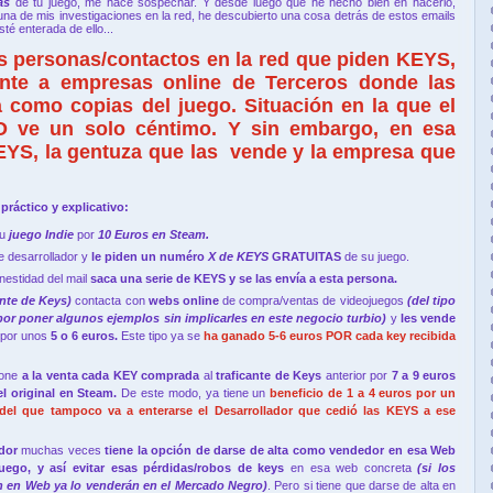
tas
de tu juego, me hace sospechar. Y desde luego que he hecho bien en hacerlo,
una de mis investigaciones en la red, he descubierto una cosa detrás de estos emails
té enterada de ello...
 personas/contactos en la red que piden
KEYS,
ente a empresas online de Terceros donde las
a como copias del juego. Situación en la que el
NO ve un solo céntimo. Y sin embargo, en esa
KEYS, la gentuza que las
vende
y la empresa que
ráctico y explicativo:
su
juego Indie
por
10 Euros en Steam.
e desarrollador y
le piden un numéro
X de KEYS
GRATUITAS
de su juego.
estidad del mail
saca una serie de KEYS y se las envía a esta persona.
ante de Keys)
contacta con
webs online
de compra/ventas de videojuegos
(del tipo
oner algunos ejemplos sin implicarles en este negocio turbio)
y
les vende
por unos
5 o 6 euros.
Este tipo ya se
ha ganado 5-6 euros POR cada key recibida
one
a la venta cada KEY comprada
al
traficante de Keys
anterior por
7 a 9 euros
el original en Steam.
De este modo, ya tiene un
beneficio de 1 a 4 euros por un
del que tampoco va a enterarse el Desarrollador que cedió las KEYS a ese
ador
muchas veces
tiene la opción de darse de alta como vendedor en esa Web
uego, y así evitar esas pérdidas/robos de keys
en esa web concreta
(si los
n en Web ya lo venderán en el Mercado Negro)
. Pero si tiene que darse de alta en