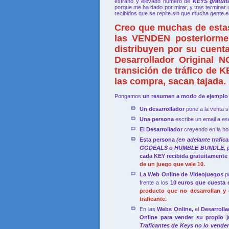
extraño y elevado número de
KEYS gratui
porque me ha dado por mirar, y tras terminar 
recibidos que se repite sin que mucha gente es
Creo que muchas de estas
las
VENDEN
posteriorm
distribuyen por su cuent
Desarrollador Original 
transición de tráfico de 
las compra, sacan tajada.
Pongamos
un resumen a modo de ejemplo p
Un desarrollador
pone a la venta 
Una persona
escribe un email a es
El Desarrollador
creyendo en la hon
Esta persona
(en adelante trafic
GGDEALS o HUMBLE BUNDLE, por p
cada KEY recibida gratuitamente
de un juego que vale 10.
La Web Online de Videojuegos
p
frente a los
10 euros que cuesta 
producto que no desarrollan y 
traficante.
En las
Webs Online,
el
Desarroll
Online para vender su propio j
Traficantes de Keys no lo vende