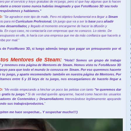
ero por el servicio y keys gratuitas de mi juego, pero sí que hay algunas que lo hacen
arte a crecer como nunca habrías imaginado y que FotoMuseo 3D sea todo
sa respóndenos y hablamos."
O:
"Se agradece este tipo de mails. Pero mi objetivo fundamental era llegar a
Steam
sto para mi
Currículum Profesional.
Un juego que va a ser la
base
para
añadir
omo desarrollador,
y llegado el momento encargarme de hacer la difusión y
. En cuyo caso, no contactaría con empresas que no conozco. Lo siento. De
 presupuesto en ello, lo haría con una empresa que me da más confianza que hacerlo a
ibe por mail."
is de FotoMuseo 3D, si luego además tengo que pagar un presupuesto por el
tos Mentores de Steam:
"Hola!! Somos un grupo de trabajo
y tenemos esta página de Mentores de Steam. Hemos visto tu FotoMuseo 3D
apoyo para que todo el mundo lo conozca en Steam. Por eso queremos hacerte
e tu juego, y aparte recomendarlo también en nuestra página de Mentores. Por
ilitarnos entre 5 y 15 keys de tu juego, nos encargaríamos de hacerlo llegar a
O:
"Me estáis empezando a hinchar un poco las pelotas con tanto
"te queremos dar
gratis tu juego."
Si de verdad queréis apoyarme, haced como hacen los usuarios
eadores de Contenidos
y
Desarrolladores
interesándose legítimamente apoyando
ndo sus trabajos/productos.
"
epiten me hace sospechar... Y sospechar mucho!!!)