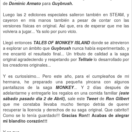
de
Dominic Armato
para
Guybrush.
Luego las 2 ediciones especiales salieron también en STEAM, y
cayeron en mis manos también a pesar de contar con las
versiones físicas en original. Así que, era de esperar que me las
volviera a jugar... Ya solo por puro vicio.
Llegó entonces
TALES OF MONKEY ISLAND
donde se atrevieron
a explorar un ámbito que
Guybrush
nunca había experimentado, y
me encantó el resultado final... Un tributo de calidad a la saga
original agradeciendo y respetando por
Telltale
lo desarrollado por
los creadores originales...
Y es curiosísimo... Pero este año, para el cumpleaños de mi
hermana, he preparado una pequeña yincana con algunos
pantallazos de la saga
MONKEY
... Y 2 días después de
adelantarme y entregarle los regalos en una comida familiar
(este
sábado pasado día 2 de Abril),
sale este
Tweet
de
Ron Gilbert
que me constaba llevaba mucho tiempo detrás de querer
recuperar la licencia y derechos de su saga original. Que cabrito!!
Como se lo tenía guardado!!!
Gracias Ron!! Acabas de alegrar
mi blandito corazón!!!