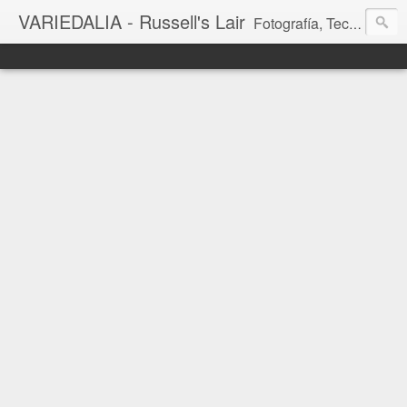
VARIEDALIA - Russell's Lair
Fotografía, Tecnología, Cine y Videojuegos en un Blog Multitemática. El rinconcito del creador de FotoMuseo 3D y Left 4 SGC.