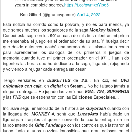
years in complete secrecy.
https://t.co/qwmxpYjpe5
— Ron Gilbert (@grumpygamer)
April 4, 2022
Esta noticia ha corrido como la pólvora, y no es para menos, ya
que somos muchos los seguidores de la saga
Monkey Island.
Conocí esta saga en los
90'
en casa de mis tíos mientras mi prima
me enseñaba el juego en el ordenador de su aita. Y huelga decir
que desde entonces, acabé enamorado de la misma tanto como
para aprenderme los diálogos de los primeros 3 juegos de
memoria cuando tuve mi primer ordenador en el
97'
... Han sido
ingentes las horas que he dedicado a la saga, jugando, rejugando
y volviendo a rejugar cada entrega sin cesar.
Tengo versiones en
DISKETTES
de
3,5
... En
CD,
en
DVD
originales con caja,
en
digital
en
Steam...
No he faltado jamás a
ninguna entrega... He jugado las versiones
EGA, VGA, SUPERVGA
y las
FHD
que se estrenaron con las
Ediciones Especiales...
Inclusive seguí enamorado de la historia de
Guybrush
cuando con
la llegada del
MONKEY 4,
sentí que
LucasArts
había dado un
ligero/gran traspies al querer convertir la cuarta entrega en un
fallido intento de
Grim Fandango
con los controles que lastraron al
juego junto a unos puzzles imposibles que eran odiosos en el