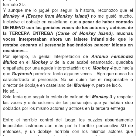
formato 3D.
Y aunque me lo jugué por seguir la historia, reconozco que el
Monkey 4
(Escape from Monkey Island)
no me gustó mucho.
Inclusive el doblaje en castellano; que
a pesar de haber contado
DE NUEVO con las geniales voces de los actores y actrices de
la TERCERA ENTREGA
(Curse of Monkey Island),
muchas
voces interpretaban ahora un falsete infantiloide que le
restaba encanto al personaje haciéndolos parecer idiotas en
ocasiones...
Por ejemplo, la genial interpretación de
Antonio Fernández
Muñoz
en el
Monkey 3
de la que acabé enamorado, quedaba
empañada por una aguda interpretación en el
Monkey 4
que hacía
que
Guybrush
pareciera tonto algunas veces... Algo que nunca ha
caracterizado al personaje. No sé quien fue el responsable o
director de doblaje en castellano del
Monkey 4,
pero se lució.
No sé...
Solo tenía que seguir la estela de calidad del
Monkey 3
y respetar
las voces y entonaciones de los personajes que ya habían sido
doblados por los mismo actores y actrices en la tercera entrega.
Entre el horrible control del juego, los puzzles absurdamente
imposibles lastrados aún más por la horrible perspectiva 3D de
entonces, y un doblaje horrible con los mismos actores que