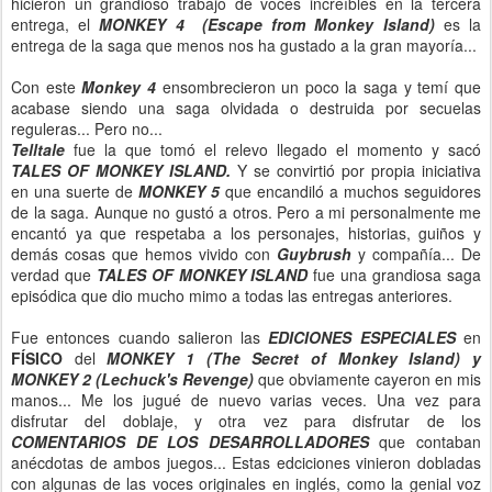
hicieron un grandioso trabajo de voces increíbles en la tercera
entrega, el
MONKEY 4 (Escape from Monkey Island)
es la
entrega de la saga que menos nos ha gustado a la gran mayoría...
Con este
Monkey 4
ensombrecieron un poco la saga y temí que
acabase siendo una saga olvidada o destruida por secuelas
reguleras... Pero no...
Telltale
fue la que tomó el relevo llegado el momento y sacó
TALES OF MONKEY ISLAND.
Y se convirtió por propia iniciativa
en una suerte de
MONKEY 5
que encandiló a muchos seguidores
de la saga. Aunque no gustó a otros. Pero a mi personalmente me
encantó ya que respetaba a los personajes, historias, guiños y
demás cosas que hemos vivido con
Guybrush
y compañía... De
verdad que
TALES OF MONKEY ISLAND
fue una grandiosa saga
episódica que dio mucho mimo a todas las entregas anteriores.
Fue entonces cuando salieron las
EDICIONES ESPECIALES
en
FÍSICO
del
MONKEY 1 (The Secret of Monkey Island) y
MONKEY 2 (Lechuck's Revenge)
que obviamente cayeron en mis
manos... Me los jugué de nuevo varias veces. Una vez para
disfrutar del doblaje, y otra vez para disfrutar de los
COMENTARIOS DE LOS DESARROLLADORES
que contaban
anécdotas de ambos juegos... Estas edciciones vinieron dobladas
con algunas de las voces originales en inglés, como la genial voz