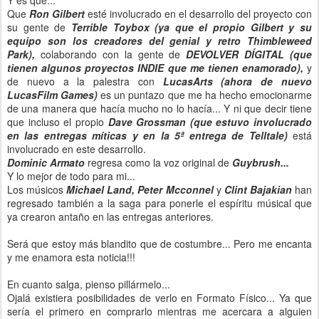
Y es que...
Que
Ron Gilbert
esté involucrado en el desarrollo del proyecto con
su gente de
Terrible Toybox (ya que el propio Gilbert y su
equipo son los creadores del genial y retro Thimbleweed
Park),
colaborando con la gente de
DEVOLVER DÍGITAL
(que
tienen algunos proyectos INDIE que me tienen enamorado),
y
de nuevo a la palestra con
LucasArts
(ahora de nuevo
LucasFilm Games)
es un puntazo que me ha hecho emocionarme
de una manera que hacía mucho no lo hacía... Y ni que decir tiene
que incluso el propio
Dave Grossman (que estuvo involucrado
en las entregas míticas y en la 5ª entrega de Telltale)
está
involucrado en este desarrollo.
Dominic Armato
regresa como la voz original de
Guybrush...
Y lo mejor de todo para mi...
Los músicos
Michael Land, Peter Mcconnel
y
Clint Bajakian
han
regresado también a la saga para ponerle el espíritu músical que
ya crearon antaño en las entregas anteriores.
Será que estoy más blandito que de costumbre... Pero me encanta
y me enamora esta noticia!!!
En cuanto salga, pienso pillármelo...
Ojalá existiera posibilidades de verlo en Formato Físico... Ya que
sería el primero en comprarlo mientras me acercara a alguien