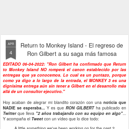
Return to Monkey Island - El regreso de
APR
4
Ron Gilbert a su saga más famosa
EDITADO 06-04-2022: "Ron Gilbert ha confirmado que Return
to Monkey Island NO romperá el canon establecido por las
entregas que ya conocemos. Lo cual es un puntazo, porque
como ya digo a lo largo de la entrada, el MONKEY 3 es una
dignísima entrega aún sin tener a Gilbert en el desarrollo más
allá de un consultor ejecutivo."
Hoy acaban de alegrar mi blandito corazón con una
noticia que
NADIE se esperaba...
Y es que
RON GILBERT
ha publicado en
Twitter
que lleva
"2 años trabajando con su equipo en algo"
...
Y acompaña el
Tweet
con un vídeo que lo dice todo:
A little something we've been working on for the past 2