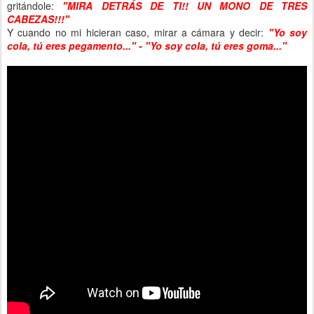
gritándole:
"MIRA DETRÁS DE TI!! UN MONO DE TRES
CABEZAS!!!"
Y cuando no mi hicieran caso, mirar a cámara y decir:
"Yo soy
cola, tú eres pegamento..." - "Yo soy cola, tú eres goma..."