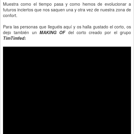
Muestra como el tiempo pasa y como hemos de evolucionar a
futuros inciertos que nos saquen una y otra vez de nuestra zona de
confort.
Para las personas que lleguéis aquí y os halla gustado el corto, os
dejo también un
MAKING OF
del corto creado por el grupo
TimTimfed: