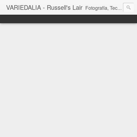
VARIEDALIA - Russell's Lair
Fotografía, Tecnología, Cine y Videojuegos en un Blog Multitemática. El rinconcito del creador de FotoMuseo 3D y Left 4 SGC.