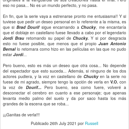
eso no pasa... No es un mundo perfecto, y no pasa.
En fin, que la serie vaya a estrenarse pronto me entusiasma!! Y si
tuviese que pedir un deseo personal en lo referente a la misma, es
que si
Brad Dourif
sigue encarnando a
Chucky
, me encantaría
que el doblaje en castellano fuese llevado a cabo por el legendario
Jordi Brau
retomando su papel de
Chucky.
Y si por desgracia
esto no fuese posible, que menos que el propio
Juan Antonio
Bernal
lo retomara como hizo en las películas en las que no pudo
estar
Jordi
...
Pero bueno, esto es más un deseo que otra cosa... No depende
del espectador que esto suceda... Además, si ninguno de los dos
actores pudiera, y la voz en castellano de
Chucky
en la serie no
fuese de mi agrado, siempre tengo la opción de verla en
V.O.
con
la voz de
Dourif...
Pero bueno, sea como fuere, volveré a
desconectar el cerebro en cuanto a ese personaje; que apenas
levanta medio palmo del suelo y da por saco hasta los más
grandes de la escena que se roba...
¡¡¡Ganitas de verla!!!
Publicado
26th July 2021
por
Russell