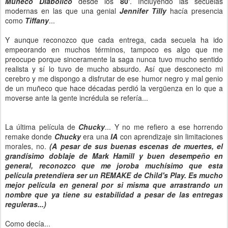
Muñeco Diabólico
desde los
80'
. Incluyendo las secuelas
modernas en las que una genial
Jennifer Tilly
hacía presencia
como
Tiffany
...
Y aunque reconozco que cada entrega, cada secuela ha ido
empeorando en muchos términos, tampoco es algo que me
preocupe porque sinceramente la saga nunca tuvo mucho sentido
realista y sí lo tuvo de mucho absurdo. Así que desconecto mi
cerebro y me dispongo a disfrutar de ese humor negro y mal genio
de un muñeco que hace décadas perdió la vergüenza en lo que a
moverse ante la gente incrédula se refería...
La última película de
Chucky
... Y no me refiero a ese horrendo
remake donde
Chucky
era una
IA
con aprendizaje sin limitaciones
morales, no.
(A pesar de sus buenas escenas de muertes, el
grandísimo doblaje de Mark Hamill y buen desempeño en
general, reconozco que me joroba muchísimo que esta
película pretendiera ser un REMAKE de Child's Play. Es mucho
mejor película en general por si misma que arrastrando un
nombre que ya tiene su estabilidad a pesar de las entregas
reguleras...)
Como decía...