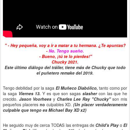
" - Hey pequeña, voy a ir a matar a tu hermana. ¿Te apuntas?
-
No. Tengo sueño.
- Bueno, ¡tú te lo pierdes!"
Chucky 2021.
Este último diálogo del tráiler, tiene más de Chucky que todo
el puñetero remake del 2019.
Tengo debilidad por la saga
El Muñeco Diabólico,
tanto como por
la saga
Viernes 13.
Y es que son sagas
slasher
con las que he
crecido.
Jason Voorhees
y
Charles Lee Ray "Chucky"
son mis
pequeños placeres
no
culpables XD.
(Un placer verdaderamente
culpable que tengo es Michael Bay XD x2)
He seguido muy de cerca TODAS las entregas de
Child's Play
o
El