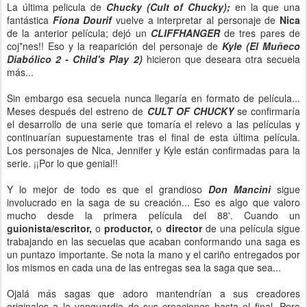
La última pelicula de
Chucky (Cult of Chucky);
en la que una
fantástica
Fiona Dourif
vuelve a interpretar al personaje de
Nica
de la anterior película; dejó un
CLIFFHANGER
de tres pares de
coj*nes!! Eso y la reaparición del personaje de
Kyle (El Muñeco
Diabólico 2 - Child's Play 2)
hicieron que deseara otra secuela
más...
Sin embargo esa secuela nunca llegaría en formato de película...
Meses después del estreno de
CULT OF CHUCKY
se confirmaría
el desarrollo de una serie que tomaría el relevo a las películas y
continuarían supuestamente tras el final de esta última película.
Los personajes de Nica, Jennifer y Kyle están confirmadas para la
serie. ¡¡Por lo que genial!!
Y lo mejor de todo es que el grandioso
Don Mancini
sigue
involucrado en la saga de su creación... Eso es algo que valoro
mucho desde la primera película del 88'. Cuando un
guionista/escritor,
o
productor,
o
director
de una película sigue
trabajando en las secuelas que acaban conformando una saga es
un puntazo importante. Se nota la mano y el cariño entregados por
los mismos en cada una de las entregas sea la saga que sea...
Ojalá más sagas que adoro mantendrían a sus creadores
originales a la vanguardia de sus creaciones hasta el final. Pero