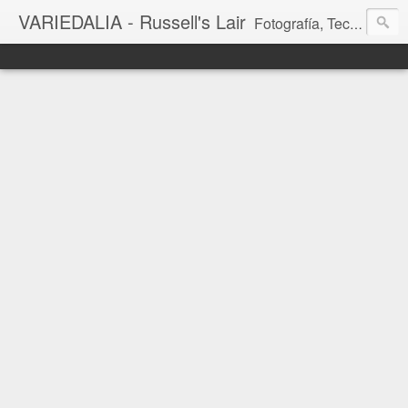
VARIEDALIA - Russell's Lair
Fotografía, Tecnología, Cine y Videojuegos en un Blog Multitemática. El rinconcito del creador de FotoMuseo 3D y Left 4 SGC.