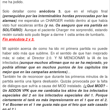
me ha jodido.
Solo detallar como
anécdota 3
, que en el refugio final
(perseguidos por las interminables hordas provocadas por las
alarmas)
me esperaba un CHARGER metido dentro al que había
visto huir escaleras arriba
(y no. Os aseguro que era partida en
SOLITARIO)
. Aunque el paciente Charger me sorprendió, estando
recién curado solo pudo llegar a darme 1 ostia antes de tumbarlo.
Fin anécdota 2 y 3.
Mi opinión acerca de como ha ido mi primera partida no puede
haber sido más que sublime. En el sentido de que han mejorado
más; si cabe; al Director 2.0. Y NI MENCIONAR la IA de los
infectados
(aunque muchos afirman que no se ha mejorado, yo
podría afirmar que en muchos puntos de los capítulos tira
mejor que en las campañas anteriores)
...
También he de reconocer que durante los primeros minutos de la
partida sentía una ligera desilusión. Quizás provocada por la falta
de diálogos que sufría a causa del MOD instalado.
(
¿Qué MOD? -
Un ADDON VPK que me cambiaba los skins de los infectados
especiales del 2 en los infectados especiales del 1. Porque
ciertamente el tank es más impresionante en el 1 que en el 2.
Y el Boomer en el 1 me gusta más que el feto que sale casado
en el 2.)