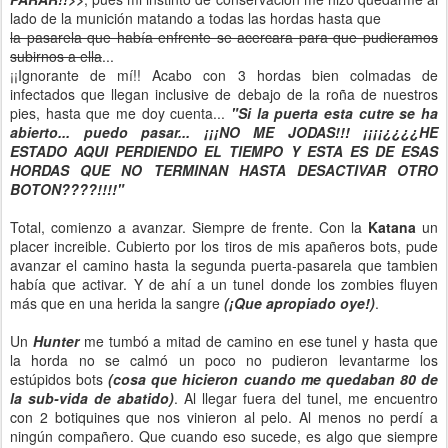
lado de la munición matando a todas las hordas hasta que
la pasarela que había enfrente se acercara para que pudieramos
subirnos a ella
...
¡¡Ignorante de mí!! Acabo con 3 hordas bien colmadas de
infectados que llegan inclusive de debajo de la roña de nuestros
pies, hasta que me doy cuenta...
"Si la puerta esta cutre se ha
abierto... puedo pasar... ¡¡¡NO ME JODAS!!! ¡¡¡¡¿¿¿¿HE
ESTADO AQUI PERDIENDO EL TIEMPO Y ESTA ES DE ESAS
HORDAS QUE NO TERMINAN HASTA DESACTIVAR OTRO
BOTON????!!!!"
Total, comienzo a avanzar. Siempre de frente. Con la
Katana
un
placer increible. Cubierto por los tiros de mis apañeros bots, pude
avanzar el camino hasta la segunda puerta-pasarela que tambien
había que activar. Y de ahí a un tunel donde los zombies fluyen
más que en una herida la sangre
(¡Que apropiado oye!)
.
Un
Hunter
me tumbó a mitad de camino en ese tunel y hasta que
la horda no se calmó un poco no pudieron levantarme los
estúpidos bots
(cosa que hicieron cuando me quedaban 80 de
la sub-vida de abatido)
. Al llegar fuera del tunel, me encuentro
con 2 botiquines que nos vinieron al pelo. Al menos no perdí a
ningún compañero. Que cuando eso sucede, es algo que siempre