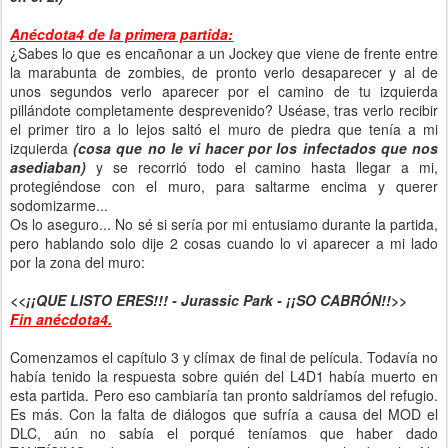
Anécdota4 de la primera partida:
¿Sabes lo que es encañonar a un Jockey que viene de frente entre
la marabunta de zombies, de pronto verlo desaparecer y al de
unos segundos verlo aparecer por el camino de tu izquierda
pillándote completamente desprevenido? Uséase, tras verlo recibir
el primer tiro a lo lejos saltó el muro de piedra que tenía a mi
izquierda
(cosa que no le vi hacer por los infectados que nos
asediaban)
y se recorrió todo el camino hasta llegar a mi,
protegiéndose con el muro, para saltarme encima y querer
sodomizarme...
Os lo aseguro... No sé si sería por mi entusiamo durante la partida,
pero hablando solo dije 2 cosas cuando lo vi aparecer a mi lado
por la zona del muro:
<<¡¡QUE LISTO ERES!!! - Jurassic Park - ¡¡SO CABRÓN!!>>
Fin anécdota4.
Comenzamos el capítulo 3 y clímax de final de película. Todavía no
había tenido la respuesta sobre quién del L4D1 había muerto en
esta partida. Pero eso cambiaría tan pronto saldríamos del refugio.
Es más. Con la falta de diálogos que sufría a causa del MOD el
DLC, aún no sabía el porqué teníamos que haber dado