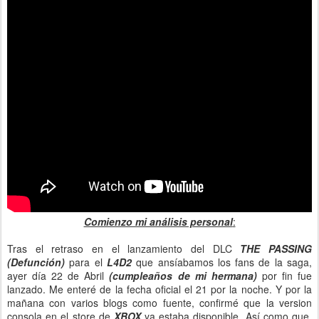
Comienzo mi análisis personal
:
Tras el retraso en el lanzamiento del DLC
THE PASSING
(Defunción)
para el
L4D2
que ansíabamos los fans de la saga,
ayer día 22 de Abril
(cumpleaños de mi hermana)
por fin fue
lanzado. Me enteré de la fecha oficial el 21 por la noche. Y por la
mañana con varios blogs como fuente, confirmé que la version
consola en el store de
XBOX
ya estaba disponible. Así como que,