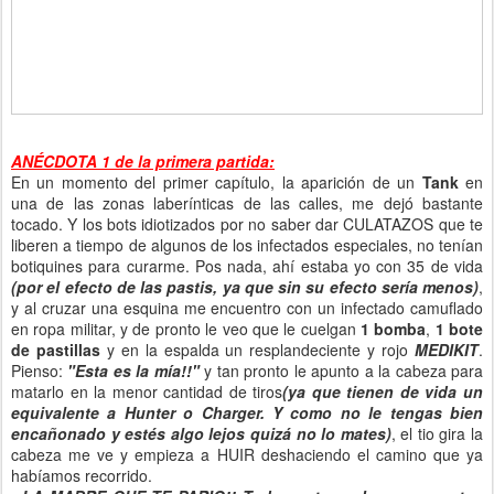
ANÉCDOTA 1 de la primera partida:
En un momento del primer capítulo, la aparición de un
Tank
en
una de las zonas laberínticas de las calles, me dejó bastante
tocado. Y los bots idiotizados por no saber dar CULATAZOS que te
liberen a tiempo de algunos de los infectados especiales, no tenían
botiquines para curarme. Pos nada, ahí estaba yo con 35 de vida
(por el efecto de las pastis, ya que sin su efecto sería menos)
,
y al cruzar una esquina me encuentro con un infectado camuflado
en ropa militar, y de pronto le veo que le cuelgan
1 bomba
,
1 bote
de pastillas
y en la espalda un resplandeciente y rojo
MEDIKIT
.
Pienso:
"Esta es la mía!!"
y tan pronto le apunto a la cabeza para
matarlo en la menor cantidad de tiros
(ya que tienen de vida un
equivalente a Hunter o Charger. Y como no le tengas bien
encañonado y estés algo lejos quizá no lo mates)
, el tio gira la
cabeza me ve y empieza a HUIR deshaciendo el camino que ya
habíamos recorrido.