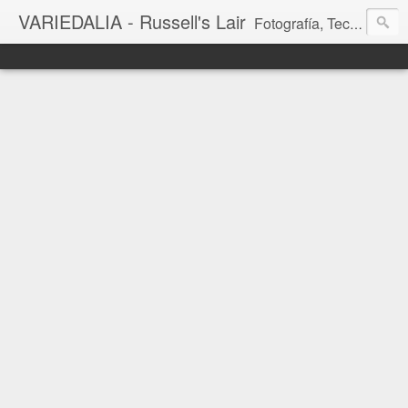
VARIEDALIA - Russell's Lair
Fotografía, Tecnología, Cine y Videojuegos en un Blog Multitemática. El rinconcito del creador de FotoMuseo 3D y Left 4 SGC.