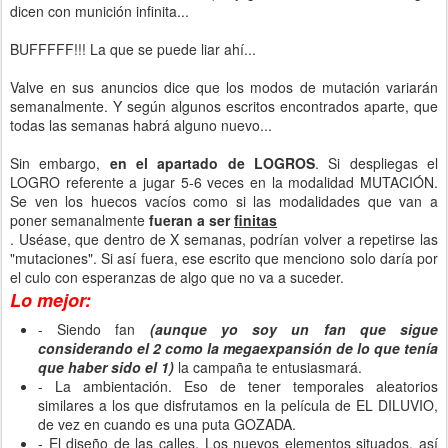
dicen con munición infinita...
BUFFFFF!!! La que se puede liar ahí...
Valve en sus anuncios dice que los modos de mutación variarán
semanalmente. Y según algunos escritos encontrados aparte, que
todas las semanas habrá alguno nuevo...
Sin embargo,
en el apartado de LOGROS
. Si despliegas el
LOGRO referente a jugar 5-6 veces en la modalidad MUTACIÓN.
Se ven los huecos vacíos como si las modalidades que van a
poner semanalmente
fueran a ser
finitas
. Uséase, que dentro de X semanas, podrían volver a repetirse las
"mutaciones". Si así fuera, ese escrito que menciono solo daría por
el culo con esperanzas de algo que no va a suceder.
Lo mejor:
- Siendo fan
(aunque yo soy un fan que sigue
considerando el 2 como la megaexpansión de lo que tenía
que haber sido el 1)
la campaña te entusiasmará.
- La ambientación. Eso de tener temporales aleatorios
similares a los que disfrutamos en la película de EL DILUVIO,
de vez en cuando es una puta GOZADA.
- El diseño de las calles. Los nuevos elementos situados, así