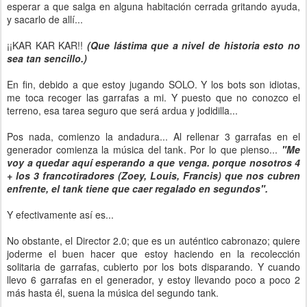
esperar a que salga en alguna habitación cerrada gritando ayuda,
y sacarlo de allí...
¡¡KAR KAR KAR!!
(Que lástima que a nivel de historia esto no
sea tan sencillo.)
En fin, debido a que estoy jugando SOLO. Y los bots son idiotas,
me toca recoger las garrafas a mi. Y puesto que no conozco el
terreno, esa tarea seguro que será ardua y jodidilla...
Pos nada, comienzo la andadura... Al rellenar 3 garrafas en el
generador comienza la música del tank. Por lo que pienso...
"Me
voy a quedar aquí esperando a que venga. porque nosotros 4
+ los 3 francotiradores (Zoey, Louis, Francis) que nos cubren
enfrente, el tank tiene que caer regalado en segundos".
Y efectivamente así es...
No obstante, el Director 2.0; que es un auténtico cabronazo; quiere
joderme el buen hacer que estoy haciendo en la recolección
solitaria de garrafas, cubierto por los bots disparando. Y cuando
llevo 6 garrafas en el generador, y estoy llevando poco a poco 2
más hasta él, suena la música del segundo tank.