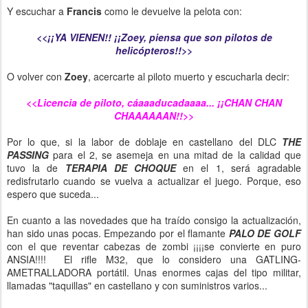
Y escuchar a
Francis
como le devuelve la pelota con:
<<¡¡YA VIENEN!! ¡¡Zoey, piensa que son pilotos de
helicópteros!!>>
O volver con
Zoey
, acercarte al piloto muerto y escucharla decir:
<<Licencia de piloto, cáaaaducadaaaa... ¡¡CHAN CHAN
CHAAAAAAN!!>>
Por lo que, si la labor de doblaje en castellano del DLC
THE
PASSING
para el 2, se asemeja en una mitad de la calidad que
tuvo la de
TERAPIA DE CHOQUE
en el 1, será agradable
redisfrutarlo cuando se vuelva a actualizar el juego. Porque, eso
espero que suceda...
En cuanto a las novedades que ha traído consigo la actualización,
han sido unas pocas. Empezando por el flamante
PALO DE GOLF
con el que reventar cabezas de zombi ¡¡¡¡se convierte en puro
ANSIA!!!! El rifle M32, que lo considero una GATLING-
AMETRALLADORA portátil. Unas enormes cajas del tipo militar,
llamadas "taquillas" en castellano y con suministros varios...