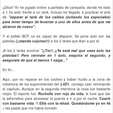
¡¡Dios!! Yo he jugado online a partidas de campaña, donde he visto
a 1 tío solo frente a un tank. Incluso he llegado a practicar el arte
de
"separar al tank de los caídos (evitando los especiales)
para tener tiempo de levantar a uno de ellos antes de que me
alcance de nuevo".
Y el jodido BOT no es capaz de disparar. Se pone solo con las
pistolas
(¡¡manda cojones!!)
a los 2 tanks que iban a por él.
¡A los 2 tanks encima!
"¡¡Tío!! ¡¡Ya está mal que uses solo las
pistolas!! Pero céntrate en 1 solo, esquiva el segundo, y
asegurate de que al menos 1 caiga..."
En fin...
Aquí, por no reparar en los coches y haber huído a la zona de
cobertura de los supervivientes del
L4D1
, consigo caer reiniciando
el capítulo. Aunque en la segunda intentona la cosa fue bastante
mejor. El reporte fue:
Rochelle con rojo de vida
, le tuve que dar
la adrenalina para atravesar el puente e ir a por el coche.
Coach
con bastante vida
. Y
Ellis con la mitad
.
Quedándome yo en 46
+ las pastis que me había tomado.