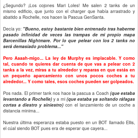
¿Segundo? ¡Los cojones Mari Loles! Me salen 2 tanks de un
mismo edificio, que junto con el charger que había arrastrado y
abatido a Rochelle, nos hacen la Pascua GenSanta.
Decía yo:
"Bueno, estoy bastante bien entrenado tras haberme
pasado infinidad de veces las trampas de mi propio mapa
Barcenillas Nightmare. Por lo que pelear con los 2 tanks no
será demasiado problema..."
Pero Aaaah-migo... La ley de Murphy es implacable. Y como
tal, cuando te quieres dar cuenta de que vas a pelear con 2
tanks a la vez, miras a tu alrededor y reparas en que estás en
un pequeño aparcamiento con unos pocos coches a tu
alrededor... Y como tales, esos coches pueden ser golpeados.
Pos nada. El primer tank nos hace la pascua a Coach
(que estaba
levantando a Rochelle)
y a mi
(que estaba ya soltando ráfagas
cortas a diestro y siniestro)
con el lanzamiento de un coche a
distancia minima...
Nuestra última esperanza estaba puesto en un BOT llamado Ellis,
el cúal siendo BOT pues era de esperar que cayera...