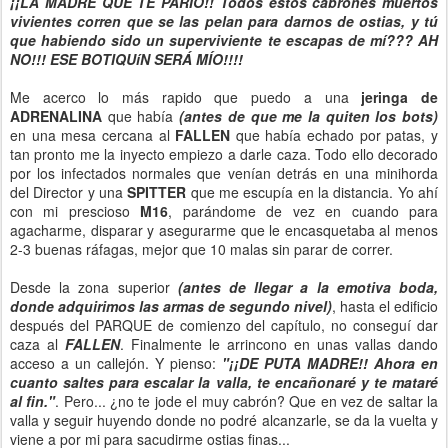
¡¡LA MADRE QUE TE PARIO!! Todos estos cabrones muertos
vivientes corren que se las pelan para darnos de ostias, y tú
que habiendo sido un superviviente te escapas de mí??? AH
NO!!! ESE BOTIQUíN SERÁ MÍO!!!!
Me acerco lo más rapido que puedo a una
jeringa de
ADRENALINA
que había
(antes de que me la quiten los bots)
en una mesa cercana al
FALLEN
que había echado por patas, y
tan pronto me la inyecto empiezo a darle caza. Todo ello decorado
por los infectados normales que venían detrás en una minihorda
del Director y una
SPITTER
que me escupía en la distancia. Yo ahí
con mi prescioso
M16
, parándome de vez en cuando para
agacharme, disparar y asegurarme que le encasquetaba al menos
2-3 buenas ráfagas, mejor que 10 malas sin parar de correr.
Desde la zona superior
(antes de llegar a la emotiva
boda,
donde adquirimos las armas de segundo nivel)
, hasta el edificio
después del PARQUE de comienzo del capítulo, no conseguí dar
caza al
FALLEN
. Finalmente le arrincono en unas vallas dando
acceso a un callejón. Y pienso:
"¡¡DE PUTA MADRE!! Ahora en
cuanto saltes para escalar la valla, te encañonaré y te mataré
al fin."
. Pero... ¿no te jode el muy cabrón? Que en vez de saltar la
valla y seguir huyendo donde no podré alcanzarle, se da la vuelta y
viene a por mi para sacudirme ostias finas...