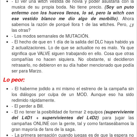
- El ver una witch vestida de novia y poder asustarla con lá
musica de su propia boda. No tiene precio.
(Soy un puto
enfermo con los huevos llenos, lo sé, pero la witch con
ese vestido blanco me dio algo de morbillo)
. Ahora
sabemos la razón de porqué llora 1 de las witches. Pero, ¿y
las otras?
- Los modos semanales de MUTACIÓN.
- El hecho de que en 1 día de la salida del DLC haya habido ya
2 actualizaciones. Lo de que se actualice no es malo. Ya que
significa que VALVE siguen trabajando en ello. Cosa que otras
compañías no hacen siquiera. No obstante, si decidieron
retrasarlo, no debieron en su día haber mencionado que podía
ser para Marzo.
Lo peor:
- El haberme jodido a mi mismo el estreno de la campaña sin
los diálogos por culpa de un MOD. Aunque eso ha sido
redimido rápidamente.
- El perder a Bill.
- El no tener la posibilidad de formar 2 equipos
(superviviente
del L4D1 + supervivientes del L4D2)
para jugar las
campañas ONLINE con la gente, tal y como fantaseábamos la
gran mayoría de fans de la saga.
- La primera sensación cuando juegas es de que la espera no