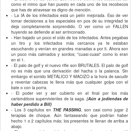
como el mimo que han puesto en cada uno de los recobecos
que has de atravesar es digno de mención.
- La IA de los infectados está un pelín mejorada. Eso de ver
tomar decisiones a los especiales en pos de su integridad te
deja completamente sorprendido. O ver como un FALLEN
huyendo se defiende al ser arrinconado.
- Han bajado un poco el oído de los infectados. Antes pegabas
un tiro y los infectados más cercanos ya te estaban
escuchando y venían en grandes manadas a por ti. Ahora son
un poco más calmados y sordos; "cuasi-cuasi" como lo eran
en el 1.
- El palo de golf y el nuevo rifle son BRUTALES. El palo de golf
no es más que una derivación del hacha o la palanca. Sin
embargo el sonido METÁLICO Y MACIZO a la hora de sacudir
y reventar cabezas te llena más que cualquier golpe con el
bate o con la porra.
- El poder ver y ser cubierto en el final por los más
carismáticos supervivientes de la saga.
(Aún a jodiendas de
haber perdido a Bill)
- Los 3 capítulos en
THE PASSING
, son casi como jugar 2
terapias de choque. Aún fantaseando que podrían haber
hecho 1 o 2 capítulos más; los presentes te llenan de arriba a
abajo.