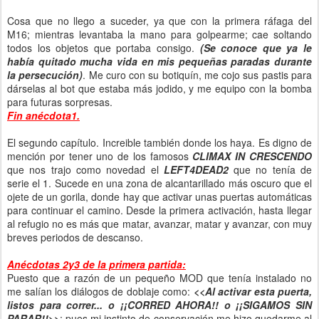
Cosa que no llego a suceder, ya que con la primera ráfaga del
M16; mientras levantaba la mano para golpearme; cae soltando
todos los objetos que portaba consigo.
(Se conoce que ya le
había quitado mucha vida en mis pequeñas paradas durante
la persecución)
. Me curo con su botiquín, me cojo sus pastis para
dárselas al bot que estaba más jodido, y me equipo con la bomba
para futuras sorpresas.
Fin anécdota1.
El segundo capítulo. Increible también donde los haya. Es digno de
mención por tener uno de los famosos
CLIMAX IN CRESCENDO
que nos trajo como novedad el
LEFT4DEAD2
que no tenía de
serie el 1. Sucede en una zona de alcantarillado más oscuro que el
ojete de un gorila, donde hay que activar unas puertas automáticas
para continuar el camino. Desde la primera activación, hasta llegar
al refugio no es más que matar, avanzar, matar y avanzar, con muy
breves periodos de descanso.
Anécdotas 2y3 de la primera partida:
Puesto que a razón de un pequeño MOD que tenía instalado no
me salían los diálogos de doblaje como:
<<Al activar esta puerta,
listos para correr... o ¡¡CORRED AHORA!! o ¡¡SIGAMOS SIN
PARAR!!>>
; pues mi instinto de conservación me hizo quedarme al