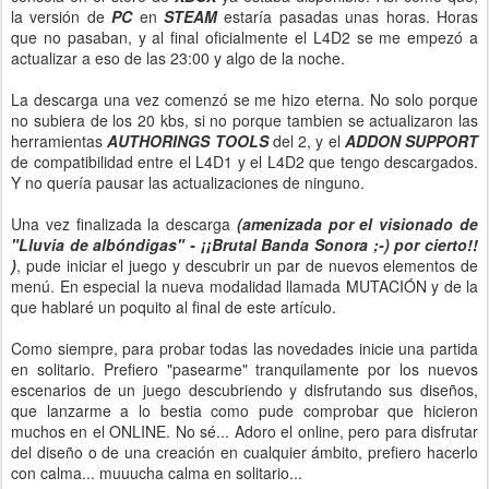
la versión de
PC
en
STEAM
estaría pasadas unas horas. Horas
que no pasaban, y al final oficialmente el L4D2 se me empezó a
actualizar a eso de las 23:00 y algo de la noche.
La descarga una vez comenzó se me hizo eterna. No solo porque
no subiera de los 20 kbs, si no porque tambien se actualizaron las
herramientas
AUTHORINGS TOOLS
del 2, y el
ADDON SUPPORT
de compatibilidad entre el L4D1 y el L4D2 que tengo descargados.
Y no quería pausar las actualizaciones de ninguno.
Una vez finalizada la descarga
(amenizada por el visionado de
"Lluvia de albóndigas" - ¡¡Brutal Banda Sonora ;-) por cierto!!
)
, pude iniciar el juego y descubrir un par de nuevos elementos de
menú. En especial la nueva modalidad llamada MUTACIÓN y de la
que hablaré un poquito al final de este artículo.
Como siempre, para probar todas las novedades inicie una partida
en solitario. Prefiero "pasearme" tranquilamente por los nuevos
escenarios de un juego descubriendo y disfrutando sus diseños,
que lanzarme a lo bestia como pude comprobar que hicieron
muchos en el ONLINE. No sé... Adoro el online, pero para disfrutar
del diseño o de una creación en cualquier ámbito, prefiero hacerlo
con calma... muuucha calma en solitario...