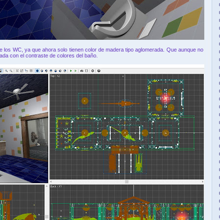
de los WC, ya que ahora solo tienen color de madera tipo aglomerada. Que aunque no
zada con el contraste de colores del baño.