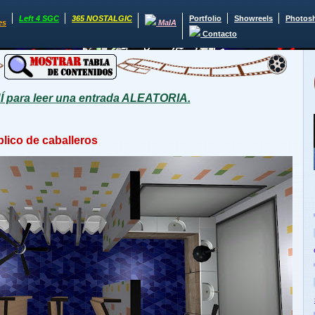
Left 4 SGC
365 NOSTALGIC
Portfolio
Showreels
Photos
es
MaIA
Contacto
para leer una entrada ALEATORIA.
ico de caballeros