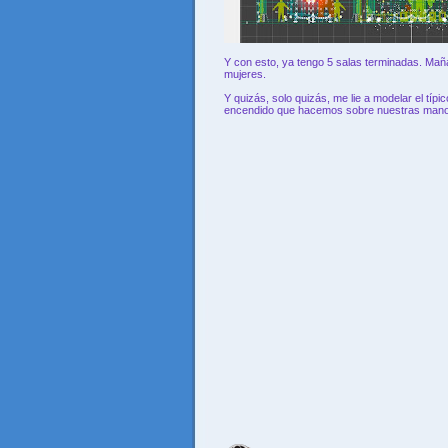
Y con esto, ya tengo 5 salas terminadas. Ma
mujeres.
Y quizás, solo quizás, me lie a modelar el tí
encendido que hacemos sobre nuestras mano