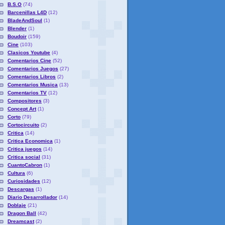
B.S.O
(74)
Barcenillas L4D
(12)
BladeAndSoul
(1)
Blender
(1)
Boudoir
(159)
Cine
(103)
Clasicos Youtube
(4)
Comentarios Cine
(52)
Comentarios Juegos
(27)
Comentarios Libros
(2)
Comentarios Musica
(13)
Comentarios TV
(12)
Compositores
(3)
Concept Art
(1)
Corto
(79)
Cortocircuito
(2)
Critica
(14)
Critica Economica
(1)
Critica juegos
(14)
Critica social
(31)
CuantoCabron
(1)
Cultura
(6)
Curiosidades
(12)
Descargas
(1)
Diario Desarrollador
(14)
Doblaje
(21)
Dragon Ball
(42)
Dreamcast
(2)