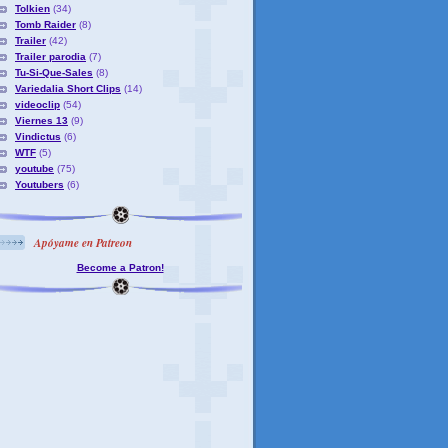
Tolkien
(34)
Tomb Raider
(8)
Trailer
(42)
Trailer parodia
(7)
Tu-Si-Que-Sales
(8)
Variedalia Short Clips
(14)
videoclip
(54)
Viernes 13
(9)
Vindictus
(6)
WTF
(5)
youtube
(75)
Youtubers
(6)
Apóyame en Patreon
Become a Patron!