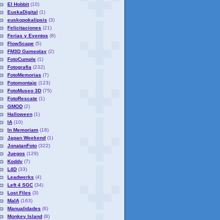
El Hobbit
(10)
EuskaDigital
(1)
euskopokalipsis
(3)
Felicitaciones
(21)
Ferias y Eventos
(8)
FlowScape
(5)
FM3D Gameplay
(2)
FotoCumple
(1)
Fotografia
(232)
FotoMemorias
(7)
Fotomontaje
(123)
FotoMuseo 3D
(75)
FotoRescate
(1)
GMOD
(2)
Halloween
(1)
IA
(10)
In Memoriam
(18)
Japan Weekend
(1)
JonatanFoto
(322)
Juegos
(129)
Koddy
(7)
L4D
(33)
Leadwerks
(4)
Left 4 SGC
(34)
Lost Files
(3)
MaIA
(163)
Manualidades
(6)
Monkey Island
(8)