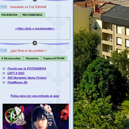
Variedalia en FACEBOOK
FACEBOOK:
RECOMIENDA:
-->Haz click y recomienda<--
¿Qué Posts te has perdido?:
4 Destacadas:
Aleatoria:
CapturaSTEAM:
Pasión por la FOTOGRAFIA
LEFT 4 SGC
365 Nostalgic Items Project
FotoMuseo 3D
Pulsa para ver una entrada al azar