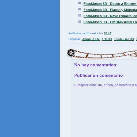
FotoMuseo 3D - Deseo a Rhexon 
FotoMuseo 3D - Placas y Moneda
FotoMuseo 3D - Nave Espacial con
FotoMuseo 3D - OPTIMIZANDO nive
Publicado por
Russell
a las
02:42
Etiquetas:
Album A.I.M
,
Arte 3D
,
FotoMuseo 3D
,
No hay comentarios:
Publicar un comentario
Cualquier consulta, crítica, comentario o 