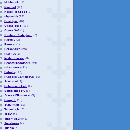
Multimedia
(1)
Navidad
(10)
Need For Speed
(7)
nightwish
(14)
Nostalgia
(46)
Obsesiones
(43)
Opera Soft
(1)
Outdoor Routeplays
(7)
Parodia
(38)
Patreon
(1)
Personales
(55)
PixelArt
(1)
Poder Internet
(8)
Recomendaciones
(69)
relato corto
(31)
Retrato
(164)
Russells Gameplays
(18)
Sociedad
(4)
Soluciones Foto
(2)
Soluciones PC
(9)
Source Filmmaker
(5)
Stargate
(18)
Superman
(15)
Tecnologia
(3)
TERA
(5)
TES V Skyrim
(6)
Timelapse
(2)
Titanic
(5)