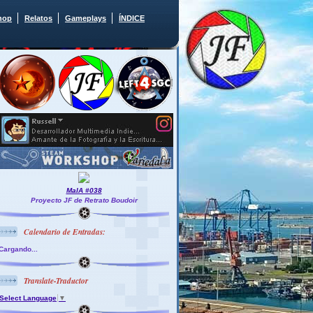
hop
Relatos
Gameplays
ÍNDICE
MaIA #038
Proyecto JF de Retrato Boudoir
Calendario de Entradas:
Cargando...
Translate-Traductor
Select Language
▼