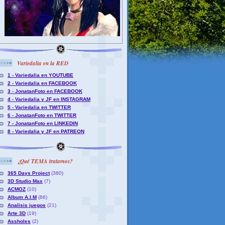
Variedalia en la RED
1 - Variedalia en YOUTUBE
2 - Variedalia en FACEBOOK
3 - JonatanFoto en FACEBOOK
4 - Variedalia y JF en INSTAGRAM
5 - Variedalia en TWITTER
6 - JonatanFoto en TWITTER
7 - JonatanFoto en LINKEDIN
8 - Variedalia y JF en PATREON
¿Qué TEMA tratamos?
365 Days Project
(380)
3D Studio Max
(7)
ACMOZ
(10)
Album A.I.M
(86)
Analisis juegos
(21)
Arte 3D
(19)
Assholes
(2)