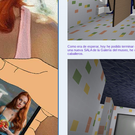
Como era de esperar, hoy he podido terminar 
una nueva SALA de la Galería del museo, he 
caballeros.