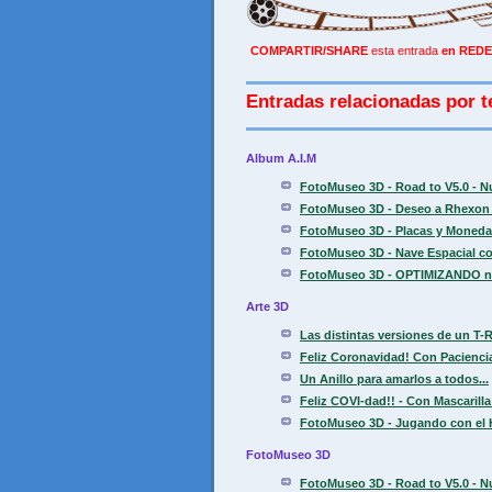
COMPARTIR/SHARE
esta entrada
en REDE
Entradas relacionadas por t
Album A.I.M
FotoMuseo 3D - Road to V5.0 - N
FotoMuseo 3D - Deseo a Rhexon 
FotoMuseo 3D - Placas y Moneda
FotoMuseo 3D - Nave Espacial con
FotoMuseo 3D - OPTIMIZANDO nive
Arte 3D
Las distintas versiones de un T-R
Feliz Coronavidad! Con Paciencia
Un Anillo para amarlos a todos...
Feliz COVI-dad!! - Con Mascarilla
FotoMuseo 3D - Jugando con el 
FotoMuseo 3D
FotoMuseo 3D - Road to V5.0 - N