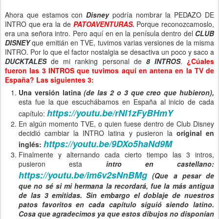
Ahora que estamos con
Disney
podría nombrar la PEDAZO DE
INTRO que era la de
PATOAVENTURAS.
Porque reconozcamoslo,
era una señora intro. Pero aquí en en la penísula dentro del
CLUB
DISNEY
que emitián en TVE, tuvimos varias versiones de la misma
INTRO. Por lo que el factor nostalgia se desactiva un poco y saco a
DUCKTALES
de mi ranking personal de
8 INTROS
.
¿Cúales
fueron las 3 INTROS que tuvimos aquí en antena en la TV de
España? Las siguientes 3:
Una versión latina
(de las 2 o 3 que creo que hubieron),
esta fue la que escuchábamos en España al inicio de cada
https://youtu.be/rNl1zFyBHmY
capítulo:
En algún momento TVE, o quien fuese dentro de Club Disney
decidió cambiar la INTRO latina y pusieron la
original en
https://youtu.be/9DXo5haNd9M
inglés:
Finalmente y alternando cada cierto tiempo las 3 intros,
pusieron esta
intro en castellano:
https://youtu.be/im6v2sNnBMg
(Que a pesar de
que no sé si mi hermana la recordará, fue la más antigua
de las 3 emitidas. Sin embargo el doblaje de nuestros
patos favoritos en cada capítulo siguió siendo latino.
Cosa que agradecimos ya que estos dibujos no disponían