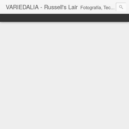
VARIEDALIA - Russell's Lair
Fotografía, Tecnología, Cine y Videojuegos en un Blog Multitemática. El rinconcito del creador de FotoMuseo 3D y Left 4 SGC.