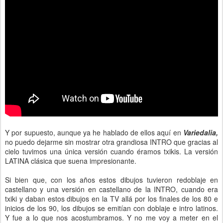
Y por supuesto, aunque ya he hablado de ellos aquí en
Variedalia,
no puedo dejarme sin mostrar otra grandiosa INTRO que gracias al
cielo tuvimos una única versión cuando éramos txikis. La versión
LATINA clásica que suena impresionante.
Si bien que, con los años estos dibujos tuvieron redoblaje en
castellano y una versión en castellano de la INTRO, cuando era
txiki y daban estos dibujos en la TV allá por los finales de los 80 e
inicios de los 90, los dibujos se emitían con doblaje e intro latinos.
Y fue a lo que nos acostumbramos. Y no me voy a meter en el