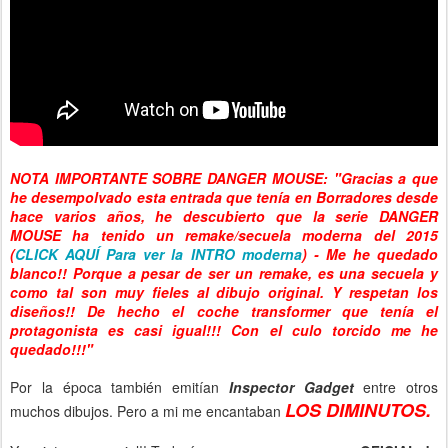
NOTA IMPORTANTE SOBRE DANGER MOUSE: "Gracias a que
he desempolvado esta entrada que tenía en Borradores desde
hace varios años, he descubierto que la serie DANGER
MOUSE ha tenido un remake/secuela moderna del 2015
(
CLICK AQUÍ Para ver la INTRO moderna
) - Me he quedado
blanco!! Porque a pesar de ser un remake, es una secuela y
como tal son muy fieles al dibujo original. Y respetan los
diseños!! De hecho el coche transformer que tenía el
protagonista es casi igual!!! Con el culo torcido me he
quedado!!!"
Por la época también emitían
Inspector Gadget
entre otros
LOS DIMINUTOS.
muchos dibujos. Pero a mi me encantaban