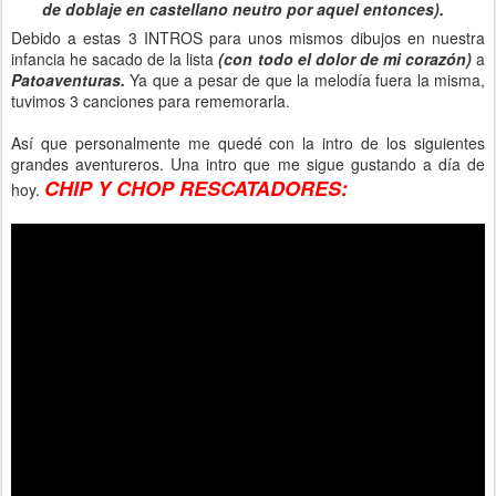
de doblaje en castellano neutro por aquel entonces).
Debido a estas 3 INTROS para unos mismos dibujos en nuestra
infancia he sacado de la lista
(con todo el dolor de mi corazón)
a
Patoaventuras.
Ya que a pesar de que la melodía fuera la misma,
tuvimos 3 canciones para rememorarla.
Así que personalmente me quedé con la intro de los siguientes
grandes aventureros. Una intro que me sigue gustando a día de
CHIP Y CHOP RESCATADORES:
hoy.