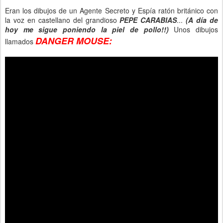
Eran los dibujos de un Agente Secreto y Espía ratón británico con
la voz en castellano del grandioso
PEPE CARABIAS
...
(A día de
hoy me sigue poniendo la piel de pollo!!)
Unos dibujos
DANGER MOUSE:
llamados