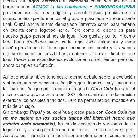
Incluso los
logos externos
a
Variedalia
como son los de las
hermandades
ACMOZ (+ las camisetas)
y
EUSKOPOKALIPSIS
provienen de una idea original y características propias de los
componentes que formamos el grupo y plasmada en ese diseño
final. Quizá ahora mismo demasiado llamativo como para tenerlo
en cuenta como logotipo serio. Pero como el diseño es para
nuestro grupo personal nos da igual. Nos gusta y punto. Y como
todo buen diseñador sabe, cada logo, cada estructura y cada
diseño provienen de ideas que tenemos en mente y las vamos
montando como un puzzle hasta obtener la versión final de ese
logo. Puede que esos diseños evolucionen con el tiempo, pero por
ahora cumplen su función.
Aunque aquí también tenemos el eterno debate sobre
la evolución
y si realmente es necesaria. Yo diría que depende muy mucho de
la finalidad. Ya que por ejemplo el logo de
Coca Cola
ha sido el
mismo desde que se creara en 1887. Solo cambiaba la decoración
exterior y los posibles añadidos. Pero ha permanecido imbatible en
más de un siglo.
Sin embargo
Pepsi
y su contínua gresca para con
Coca Cola
(ya
no me meteré en los sucios trapos del historial negro que
arrastra cada compañía)
, ha tenido decenas de versiones de su
logo final, y las seguirá teniendo por años. De eso estoy seguro.
Aunque justificar esta afirmación sería meterme en el pensamiento