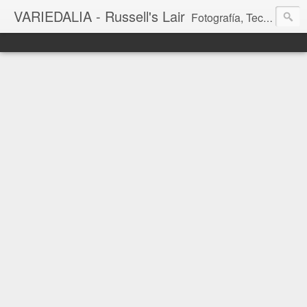
VARIEDALIA - Russell's Lair
Fotografía, Tecnología, Cine y Videojuegos en un Blog Multitemática. El rinconcito del creador de FotoMuseo 3D y Left 4 SGC.