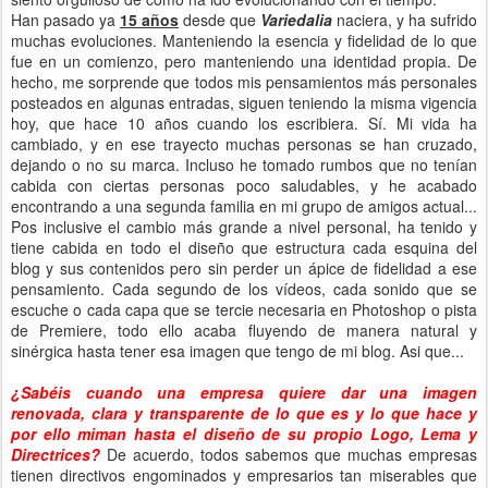
Han pasado ya
15 años
desde que
Variedalia
naciera, y ha sufrido
muchas evoluciones. Manteniendo la esencia y fidelidad de lo que
fue en un comienzo, pero manteniendo una identidad propia. De
hecho, me sorprende que todos mis pensamientos más personales
posteados en algunas entradas, siguen teniendo la misma vigencia
hoy, que hace 10 años cuando los escribiera. Sí. Mi vida ha
cambiado, y en ese trayecto muchas personas se han cruzado,
dejando o no su marca. Incluso he tomado rumbos que no tenían
cabida con ciertas personas poco saludables, y he acabado
encontrando a una segunda familia en mi grupo de amigos actual...
Pos inclusive el cambio más grande a nivel personal, ha tenido y
tiene cabida en todo el diseño que estructura cada esquina del
blog y sus contenidos pero sin perder un ápice de fidelidad a ese
pensamiento. Cada segundo de los vídeos, cada sonido que se
escuche o cada capa que se tercie necesaria en Photoshop o pista
de Premiere, todo ello acaba fluyendo de manera natural y
sinérgica hasta tener esa imagen que tengo de mi blog. Asi que...
¿Sabéis cuando una empresa quiere dar una imagen
renovada, clara y transparente de lo que es y lo que hace y
por ello miman hasta el diseño de su propio Logo, Lema y
Directrices?
De acuerdo, todos sabemos que muchas empresas
tienen directivos engominados y empresarios tan miserables que