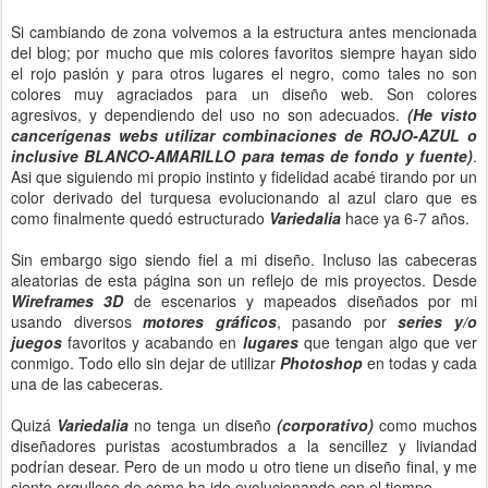
Si cambiando de zona volvemos a la estructura antes mencionada
del blog; por mucho que mis colores favoritos siempre hayan sido
el rojo pasión y para otros lugares el negro, como tales no son
colores muy agraciados para un diseño web. Son colores
agresivos, y dependiendo del uso no son adecuados.
(He visto
cancerígenas webs utilizar combinaciones de ROJO-AZUL o
inclusive BLANCO-AMARILLO para temas de fondo y fuente)
.
Asi que siguiendo mi propio instinto y fidelidad acabé tirando por un
color derivado del turquesa evolucionando al azul claro que es
como finalmente quedó estructurado
Variedalia
hace ya 6-7 años.
Sin embargo sigo siendo fiel a mi diseño. Incluso las cabeceras
aleatorias de esta página son un reflejo de mis proyectos. Desde
Wireframes 3D
de escenarios y mapeados diseñados por mi
usando diversos
motores gráficos
, pasando por
series y/o
juegos
favoritos y acabando en
lugares
que tengan algo que ver
conmigo. Todo ello sin dejar de utilizar
Photoshop
en todas y cada
una de las cabeceras.
Quizá
Variedalia
no tenga un diseño
(corporativo)
como muchos
diseñadores puristas acostumbrados a la sencillez y liviandad
podrían desear. Pero de un modo u otro tiene un diseño final, y me
siento orgulloso de como ha ido evolucionando con el tiempo.