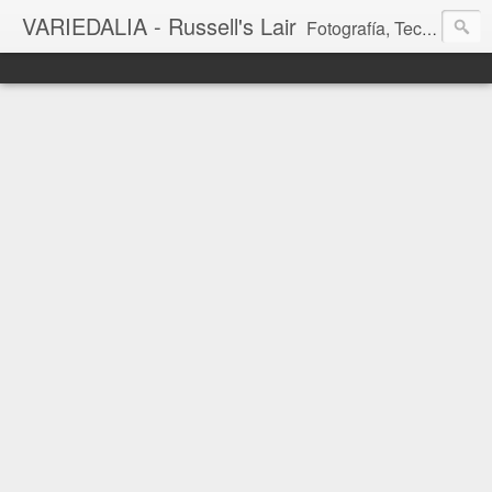
VARIEDALIA - Russell's Lair
Fotografía, Tecnología, Cine y Videojuegos en un Blog Multitemática. El rinconcito del creador de FotoMuseo 3D y Left 4 SGC.