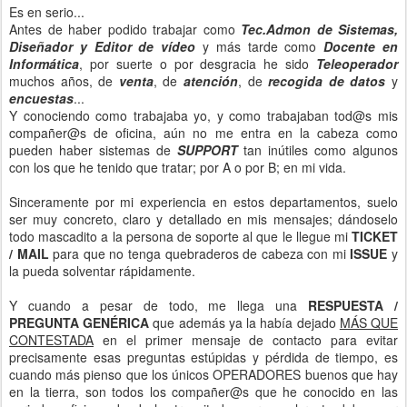
Es en serio...
Antes de haber podido trabajar como
Tec.Admon de Sistemas,
Diseñador y Editor de vídeo
y más tarde como
Docente en
Informática
, por suerte o por desgracia he sido
Teleoperador
muchos años, de
venta
, de
atención
, de
recogida de datos
y
encuestas
...
Y conociendo como trabajaba yo, y como trabajaban tod@s mis
compañer@s de oficina, aún no me entra en la cabeza como
pueden haber sistemas de
SUPPORT
tan inútiles como algunos
con los que he tenido que tratar; por A o por B; en mi vida.
Sinceramente por mi experiencia en estos departamentos, suelo
ser muy concreto, claro y detallado en mis mensajes; dándoselo
todo mascadito a la persona de soporte al que le llegue mi
TICKET
/ MAIL
para que no tenga quebraderos de cabeza con mi
ISSUE
y
la pueda solventar rápidamente.
Y cuando a pesar de todo, me llega una
RESPUESTA /
PREGUNTA GENÉRICA
que además ya la había dejado
MÁS QUE
CONTESTADA
en el primer mensaje de contacto para evitar
precisamente esas preguntas estúpidas y pérdida de tiempo, es
cuando más pienso que los únicos OPERADORES buenos que hay
en la tierra, son todos los compañer@s que he conocido en las