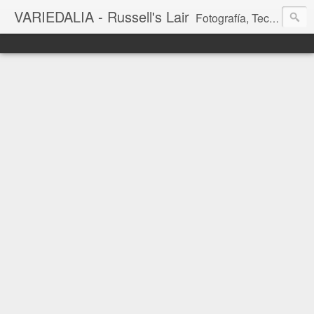
VARIEDALIA - Russell's Lair
Fotografía, Tecnología, Cine y Videojuegos en un Blog Multitemática. El rinconcito del creador de FotoMuseo 3D y Left 4 SGC.