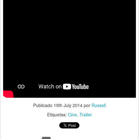
Publicado
19th July 2014
por
Russell
Etiquetas:
Cine
Trailer