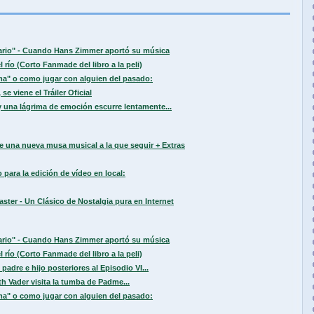
sario" - Cuando Hans Zimmer aportó su música
 río (Corto Fanmade del libro a la peli)
a" o como jugar con alguien del pasado:
se viene el Tráiler Oficial
 una lágrima de emoción escurre lentamente...
e una nueva musa musical a la que seguir + Extras
para la edición de vídeo en local:
ter - Un Clásico de Nostalgia pura en Internet
sario" - Cuando Hans Zimmer aportó su música
 río (Corto Fanmade del libro a la peli)
padre e hijo posteriores al Episodio VI...
h Vader visita la tumba de Padme...
a" o como jugar con alguien del pasado: