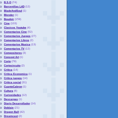
B.S.O
(74)
Barcenillas L4D
(12)
BladeAndSoul
(1)
Blender
(1)
Boudoir
(159)
Cine
(103)
Clasicos Youtube
(4)
Comentarios Cine
(52)
Comentarios Juegos
(27)
Comentarios Libros
(2)
Comentarios Musica
(13)
Comentarios TV
(12)
Compositores
(3)
Concept Art
(1)
Corto
(79)
Cortocircuito
(2)
Critica
(14)
Critica Economica
(1)
Critica juegos
(14)
Critica social
(31)
CuantoCabron
(1)
Cultura
(6)
Curiosidades
(12)
Descargas
(1)
Diario Desarrollador
(14)
Doblaje
(21)
Dragon Ball
(42)
Dreamcast
(2)