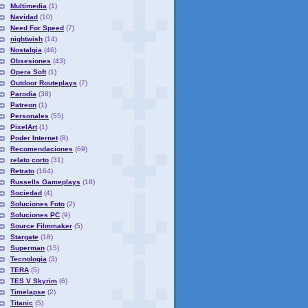
Multimedia
(1)
Navidad
(10)
Need For Speed
(7)
nightwish
(14)
Nostalgia
(46)
Obsesiones
(43)
Opera Soft
(1)
Outdoor Routeplays
(7)
Parodia
(38)
Patreon
(1)
Personales
(55)
PixelArt
(1)
Poder Internet
(8)
Recomendaciones
(69)
relato corto
(31)
Retrato
(164)
Russells Gameplays
(18)
Sociedad
(4)
Soluciones Foto
(2)
Soluciones PC
(9)
Source Filmmaker
(5)
Stargate
(18)
Superman
(15)
Tecnologia
(3)
TERA
(5)
TES V Skyrim
(6)
Timelapse
(2)
Titanic
(5)