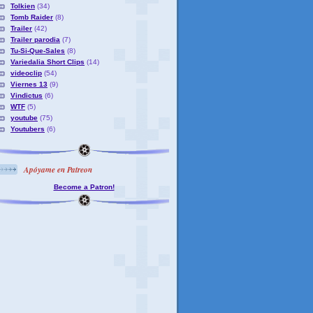
Tolkien
(34)
Tomb Raider
(8)
Trailer
(42)
Trailer parodia
(7)
Tu-Si-Que-Sales
(8)
Variedalia Short Clips
(14)
videoclip
(54)
Viernes 13
(9)
Vindictus
(6)
WTF
(5)
youtube
(75)
Youtubers
(6)
Apóyame en Patreon
Become a Patron!