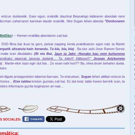
n entzun dudanetik. Gaur egun, oraindik dauzkat Beasaingo taldearen abestiak nere
 discman zaharraren barnean daude oraindik. Nire Sugan lehen abestia
"Denboraren
zWnlObc
)
-- Hemen erabilita abestiaren zati bat.
)
DVD filma bat ikusi ta gero, pixkat zapping kirola praktikatzen egon naiz ta Martin
Zergatik altzatuta hain berandu. Ta bla, bla, bla)
. Ba siur aski Jose Ramon Soroiz
k maite izan ditudalako
(Bi eta Bat,
Jaun ta Jabe -Honako hau nere kuttunena
kako piperrak bixeras betterik... Ta kitto!!! Kiiittooo!!!"
Josean Arizkorreta
n)
. Martin-ekin topo egin dut bai... Ze esan nahi hori?? Ba, ohea itxoin beharko duela.
ituko.
ini digute protagonisten taberna barruan. Ta entzutean,
Sugan
lehen alditan entzun ta
horixe...
Etxe taldea
kriston guztatu zait bai. Ez dut inoiz talde honen berririk izan, ta
eteko informazio guztia begiratzen ari naiz...
S SOCIALES:
emática: