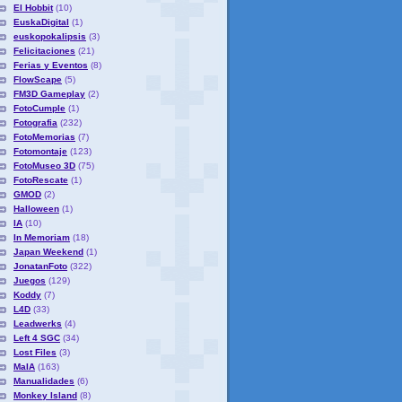
El Hobbit
(10)
EuskaDigital
(1)
euskopokalipsis
(3)
Felicitaciones
(21)
Ferias y Eventos
(8)
FlowScape
(5)
FM3D Gameplay
(2)
FotoCumple
(1)
Fotografia
(232)
FotoMemorias
(7)
Fotomontaje
(123)
FotoMuseo 3D
(75)
FotoRescate
(1)
GMOD
(2)
Halloween
(1)
IA
(10)
In Memoriam
(18)
Japan Weekend
(1)
JonatanFoto
(322)
Juegos
(129)
Koddy
(7)
L4D
(33)
Leadwerks
(4)
Left 4 SGC
(34)
Lost Files
(3)
MaIA
(163)
Manualidades
(6)
Monkey Island
(8)