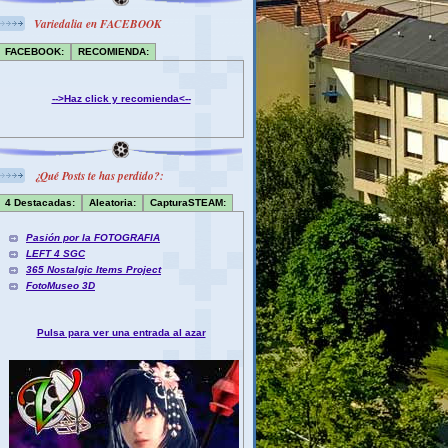
Variedalia en FACEBOOK
FACEBOOK:
RECOMIENDA:
-->Haz click y recomienda<--
¿Qué Posts te has perdido?:
4 Destacadas:
Aleatoria:
CapturaSTEAM:
Pasión por la FOTOGRAFIA
LEFT 4 SGC
365 Nostalgic Items Project
FotoMuseo 3D
Pulsa para ver una entrada al azar