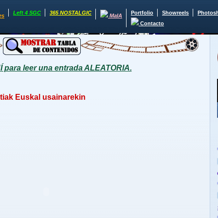
Left 4 SGC
365 NOSTALGIC
Portfolio
Showreels
Photos
es
MaIA
Contacto
para leer una entrada ALEATORIA.
iak Euskal usainarekin