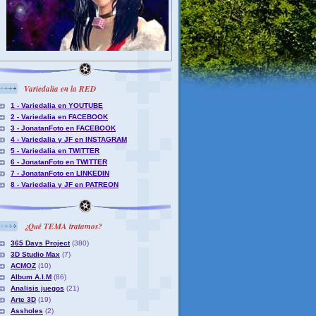
Variedalia en la RED
1 - Variedalia en YOUTUBE
2 - Variedalia en FACEBOOK
3 - JonatanFoto en FACEBOOK
4 - Variedalia y JF en INSTAGRAM
5 - Variedalia en TWITTER
6 - JonatanFoto en TWITTER
7 - JonatanFoto en LINKEDIN
8 - Variedalia y JF en PATREON
¿Qué TEMA tratamos?
365 Days Project
(380)
3D Studio Max
(7)
ACMOZ
(10)
Album A.I.M
(86)
Analisis juegos
(21)
Arte 3D
(19)
Assholes
(2)