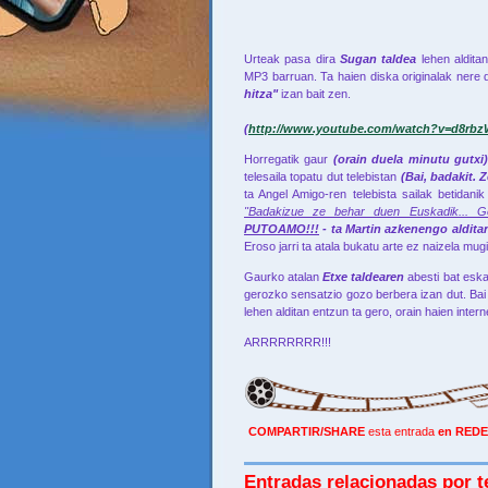
Urteak pasa dira
Sugan taldea
lehen aldita
MP3 barruan. Ta haien diska originalak nere
hitza"
izan bait zen.
(
http://www.youtube.com/watch?v=d8rb
Horregatik gaur
(orain duela minutu gutxi
telesaila topatu dut telebistan
(Bai, badakit. 
ta Angel Amigo-ren telebista sailak betidani
"Badakizue ze behar duen Euskadik... Gerni
PUTOAMO!!!
- ta Martin azkenengo
aldita
Eroso jarri ta atala bukatu arte ez naizela mug
Gaurko atalan
Etxe taldearen
abesti bat eska
gerozko sensatzio gozo berbera izan dut. Bai 
lehen alditan entzun ta gero, orain haien intern
ARRRRRRRR!!!
COMPARTIR/SHARE
esta entrada
en REDE
Entradas relacionadas por t