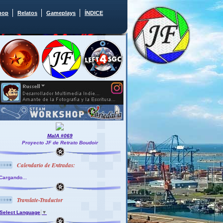
hop
Relatos
Gameplays
ÍNDICE
MaIA #069
Proyecto JF de Retrato Boudoir
Calendario de Entradas:
Cargando...
Translate-Traductor
Select Language
▼