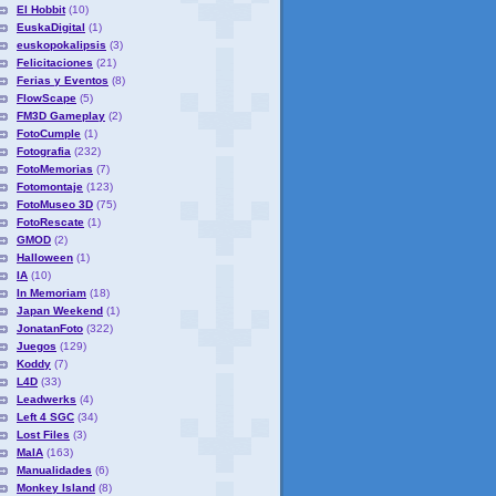
El Hobbit
(10)
EuskaDigital
(1)
euskopokalipsis
(3)
Felicitaciones
(21)
Ferias y Eventos
(8)
FlowScape
(5)
FM3D Gameplay
(2)
FotoCumple
(1)
Fotografia
(232)
FotoMemorias
(7)
Fotomontaje
(123)
FotoMuseo 3D
(75)
FotoRescate
(1)
GMOD
(2)
Halloween
(1)
IA
(10)
In Memoriam
(18)
Japan Weekend
(1)
JonatanFoto
(322)
Juegos
(129)
Koddy
(7)
L4D
(33)
Leadwerks
(4)
Left 4 SGC
(34)
Lost Files
(3)
MaIA
(163)
Manualidades
(6)
Monkey Island
(8)