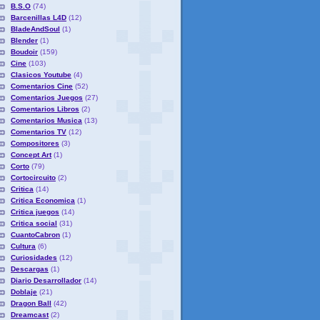
B.S.O
(74)
Barcenillas L4D
(12)
BladeAndSoul
(1)
Blender
(1)
Boudoir
(159)
Cine
(103)
Clasicos Youtube
(4)
Comentarios Cine
(52)
Comentarios Juegos
(27)
Comentarios Libros
(2)
Comentarios Musica
(13)
Comentarios TV
(12)
Compositores
(3)
Concept Art
(1)
Corto
(79)
Cortocircuito
(2)
Critica
(14)
Critica Economica
(1)
Critica juegos
(14)
Critica social
(31)
CuantoCabron
(1)
Cultura
(6)
Curiosidades
(12)
Descargas
(1)
Diario Desarrollador
(14)
Doblaje
(21)
Dragon Ball
(42)
Dreamcast
(2)