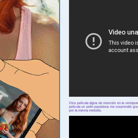
Otra película digna de mención en la omnipot
película un pelín pastelona me sorprendió gr
por la misma melodía.