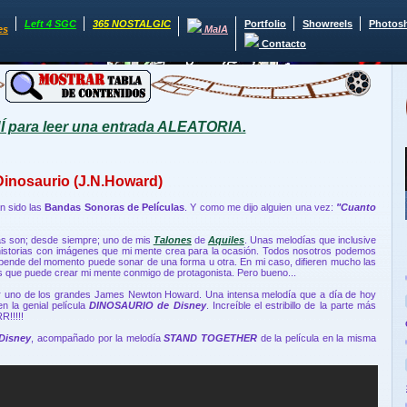
Left 4 SGC
365 NOSTALGIC
Portfolio
Showreels
Photos
es
MaIA
Contacto
para leer una entrada ALEATORIA.
Dinosaurio (J.N.Howard)
n sido las
Bandas Sonoras de Películas
. Y como me dijo alguien una vez:
"Cuanto
as son; desde siempre; uno de mis
Talones
de
Aquiles
. Unas melodías que inclusive
historias con imágenes que mi mente crea para la ocasión. Todos nosotros podemos
pende del momento puede sonar de una forma u otra. En mi caso, difieren mucho las
s que puede crear mi mente conmigo de protagonista. Pero bueno...
r uno de los grandes James Newton Howard. Una intensa melodía que a día de hoy
en la genial película
DINOSAURIO de Disney
. Increíble el estribillo de la parte más
!!!!!
Disney
, acompañado por la melodía
STAND TOGETHER
de la película en la misma