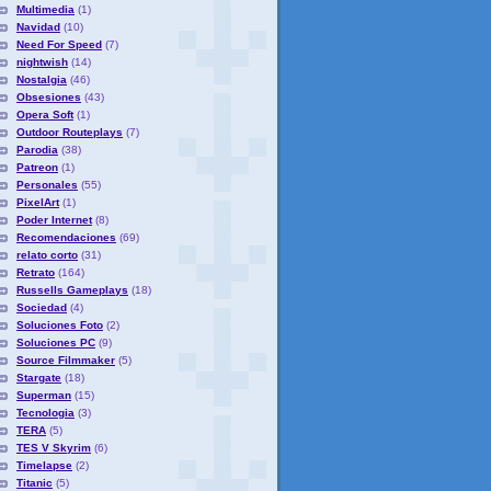
Multimedia
(1)
Navidad
(10)
Need For Speed
(7)
nightwish
(14)
Nostalgia
(46)
Obsesiones
(43)
Opera Soft
(1)
Outdoor Routeplays
(7)
Parodia
(38)
Patreon
(1)
Personales
(55)
PixelArt
(1)
Poder Internet
(8)
Recomendaciones
(69)
relato corto
(31)
Retrato
(164)
Russells Gameplays
(18)
Sociedad
(4)
Soluciones Foto
(2)
Soluciones PC
(9)
Source Filmmaker
(5)
Stargate
(18)
Superman
(15)
Tecnologia
(3)
TERA
(5)
TES V Skyrim
(6)
Timelapse
(2)
Titanic
(5)