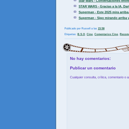
Star Wars - Conversaciones entre 
STAR WARS - Gracias a la IA, Dart
Superman - Este 2025 mira arriba, 
Superman - Sigo mirando arriba y
Publicado por
Russell
a las
15:58
Etiquetas:
B.S.O
,
Cine
,
Comentarios Cine
,
Recom
No hay comentarios:
Publicar un comentario
Cualquier consulta, crítica, comentario o 