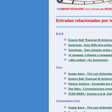
COMPARTIR/SHARE
esta entrada
en REDE
Entradas relacionadas por t
B.S.O
Dragon Ball "Especial 40 Aniver
Superman - Este 2025 mira arriba, 
Superman - Sigo mirando arriba y
¡A casaaaa! ¡Llévame a casaaaaa!
¡¡Mira arriba!! ¡¡Es Superman!!
Cine
Avatar Aang - The Last Airbender.
Dragon Ball "Especial 40 Aniver
Parque Jurásico - Escapada por el
Star Wars - Conversaciones entre 
STAR WARS - Gracias a la IA, Dart
Comentarios Cine
Avatar Aang - The Last Airbender.