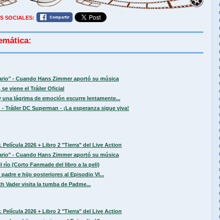
S SOCIALES:
emática:
sario" - Cuando Hans Zimmer aportó su música
se viene el Tráiler Oficial
 una lágrima de emoción escurre lentamente...
 - Tráiler DC Superman - ¡La esperanza sigue viva!
 Película 2026 + Libro 2 "Tierra" del Live Action
sario" - Cuando Hans Zimmer aportó su música
 río (Corto Fanmade del libro a la peli)
padre e hijo posteriores al Episodio VI...
h Vader visita la tumba de Padme...
 Película 2026 + Libro 2 "Tierra" del Live Action