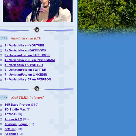
Variedalia en la RED
1 - Variedalia en YOUTUBE
2 - Variedalia en FACEBOOK
3 - JonatanFoto en FACEBOOK
4 - Variedalia y JF en INSTAGRAM
5 - Variedalia en TWITTER
6 - JonatanFoto en TWITTER
7 - JonatanFoto en LINKEDIN
8 - Variedalia y JF en PATREON
¿Qué TEMA tratamos?
365 Days Project
(380)
3D Studio Max
(7)
ACMOZ
(10)
Album A.I.M
(86)
Analisis juegos
(21)
Arte 3D
(19)
Assholes
(2)