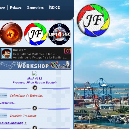
hop
Relatos
Gameplays
ÍNDICE
MaIA #132
Proyecto JF de Retrato Boudoir
Calendario de Entradas:
Cargando...
Translate-Traductor
Select Language
▼