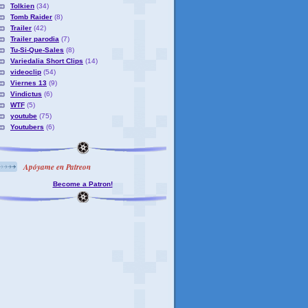
Tolkien
(34)
Tomb Raider
(8)
Trailer
(42)
Trailer parodia
(7)
Tu-Si-Que-Sales
(8)
Variedalia Short Clips
(14)
videoclip
(54)
Viernes 13
(9)
Vindictus
(6)
WTF
(5)
youtube
(75)
Youtubers
(6)
Apóyame en Patreon
Become a Patron!