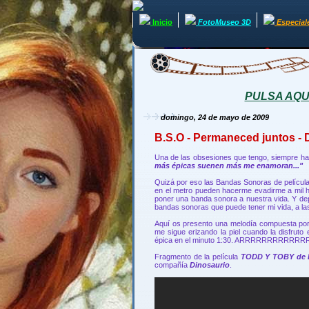
Inicio
FotoMuseo 3D
Especial
PULSA AQUÍ 
domingo, 24 de mayo de 2009
B.S.O - Permaneced juntos - 
Una de las obsesiones que tengo, siempre ha
más épicas suenen más me enamoran..."
Quizá por eso las Bandas Sonoras de películ
en el metro pueden hacerme evadirme a mil 
poner una banda sonora a nuestra vida. Y de
bandas sonoras que puede tener mi vida, a la
Aquí os presento una melodía compuesta po
me sigue erizando la piel cuando la disfruto 
épica en el minuto 1:30. ARRRRRRRRRRRRRR
Fragmento de la película
TODD Y TOBY de 
compañía
Dinosaurio
.