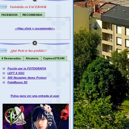
Variedalia en FACEBOOK
FACEBOOK:
RECOMIENDA:
-->Haz click y recomienda<--
¿Qué Posts te has perdido?:
4 Destacadas:
Aleatoria:
CapturaSTEAM:
Pasión por la FOTOGRAFIA
LEFT 4 SGC
365 Nostalgic Items Project
FotoMuseo 3D
Pulsa para ver una entrada al azar