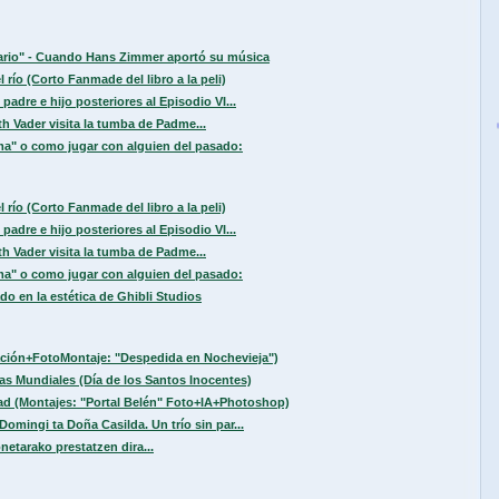
sario" - Cuando Hans Zimmer aportó su música
 río (Corto Fanmade del libro a la peli)
padre e hijo posteriores al Episodio VI...
h Vader visita la tumba de Padme...
a" o como jugar con alguien del pasado:
 río (Corto Fanmade del libro a la peli)
padre e hijo posteriores al Episodio VI...
h Vader visita la tumba de Padme...
a" o como jugar con alguien del pasado:
do en la estética de Ghibli Studios
ación+FotoMontaje: "Despedida en Nochevieja")
ías Mundiales (Día de los Santos Inocentes)
ad (Montajes: "Portal Belén" Foto+IA+Photoshop)
Domingi ta Doña Casilda. Un trío sin par...
etarako prestatzen dira...