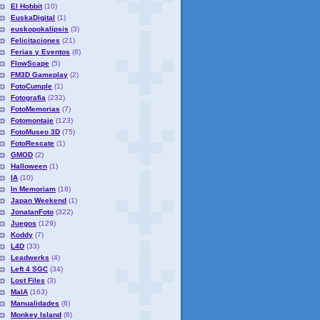
El Hobbit
(10)
EuskaDigital
(1)
euskopokalipsis
(3)
Felicitaciones
(21)
Ferias y Eventos
(8)
FlowScape
(5)
FM3D Gameplay
(2)
FotoCumple
(1)
Fotografia
(232)
FotoMemorias
(7)
Fotomontaje
(123)
FotoMuseo 3D
(75)
FotoRescate
(1)
GMOD
(2)
Halloween
(1)
IA
(10)
In Memoriam
(18)
Japan Weekend
(1)
JonatanFoto
(322)
Juegos
(129)
Koddy
(7)
L4D
(33)
Leadwerks
(4)
Left 4 SGC
(34)
Lost Files
(3)
MaIA
(163)
Manualidades
(6)
Monkey Island
(8)