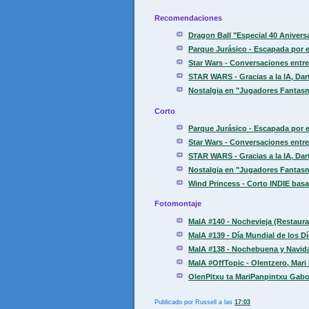
Recomendaciones
Dragon Ball "Especial 40 Aniver
Parque Jurásico - Escapada por el
Star Wars - Conversaciones entre 
STAR WARS - Gracias a la IA, Dart
Nostalgia en "Jugadores Fantasm
Corto
Parque Jurásico - Escapada por el
Star Wars - Conversaciones entre 
STAR WARS - Gracias a la IA, Dart
Nostalgia en "Jugadores Fantasm
Wind Princess - Corto INDIE basa
Fotomontaje
MaIA #140 - Nochevieja (Restaur
MaIA #139 - Día Mundial de los D
MaIA #138 - Nochebuena y Navid
MaIA #OffTopic - Olentzero, Mari 
OlenPitxu ta MariPanpintxu Gabon
Publicado por
Russell
a las
17:03