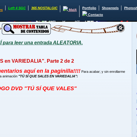
Left 4 SGC
365 NOSTALGIC
Portfolio
Showreels
Photos
es
MaIA
Contacto
para leer una entrada ALEATORIA.
S en VARIEDALIA". Parte 2 de 2
tarios aquí en la paginilla!!!!
Para acabar; y sin enrollarme
la animación
"TÚ SÍ QUE SALES EN VARIEDALIA":
GO DVD "TÚ SÍ QUE VALES"