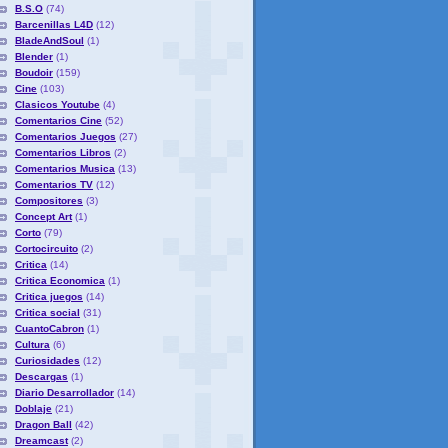
B.S.O
(74)
Barcenillas L4D
(12)
BladeAndSoul
(1)
Blender
(1)
Boudoir
(159)
Cine
(103)
Clasicos Youtube
(4)
Comentarios Cine
(52)
Comentarios Juegos
(27)
Comentarios Libros
(2)
Comentarios Musica
(13)
Comentarios TV
(12)
Compositores
(3)
Concept Art
(1)
Corto
(79)
Cortocircuito
(2)
Critica
(14)
Critica Economica
(1)
Critica juegos
(14)
Critica social
(31)
CuantoCabron
(1)
Cultura
(6)
Curiosidades
(12)
Descargas
(1)
Diario Desarrollador
(14)
Doblaje
(21)
Dragon Ball
(42)
Dreamcast
(2)