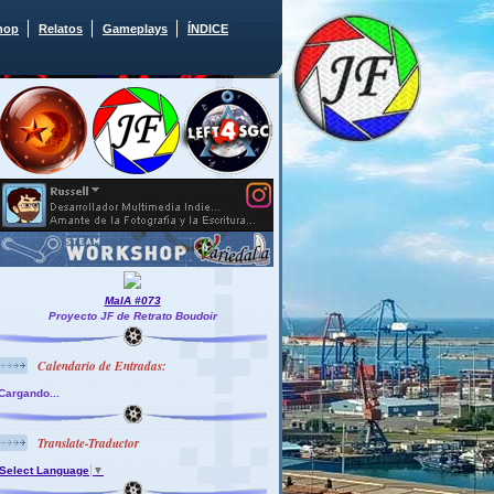
hop
Relatos
Gameplays
ÍNDICE
MaIA #073
Proyecto JF de Retrato Boudoir
Calendario de Entradas:
Cargando...
Translate-Traductor
Select Language
▼