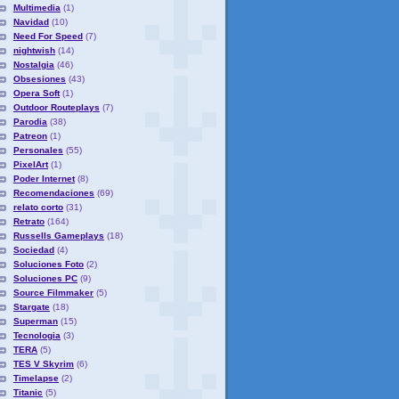
Multimedia
(1)
Navidad
(10)
Need For Speed
(7)
nightwish
(14)
Nostalgia
(46)
Obsesiones
(43)
Opera Soft
(1)
Outdoor Routeplays
(7)
Parodia
(38)
Patreon
(1)
Personales
(55)
PixelArt
(1)
Poder Internet
(8)
Recomendaciones
(69)
relato corto
(31)
Retrato
(164)
Russells Gameplays
(18)
Sociedad
(4)
Soluciones Foto
(2)
Soluciones PC
(9)
Source Filmmaker
(5)
Stargate
(18)
Superman
(15)
Tecnologia
(3)
TERA
(5)
TES V Skyrim
(6)
Timelapse
(2)
Titanic
(5)