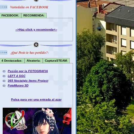
Variedalia en FACEBOOK
FACEBOOK:
RECOMIENDA:
-->Haz click y recomienda<--
¿Qué Posts te has perdido?:
4 Destacadas:
Aleatoria:
CapturaSTEAM:
Pasión por la FOTOGRAFIA
LEFT 4 SGC
365 Nostalgic Items Project
FotoMuseo 3D
Pulsa para ver una entrada al azar