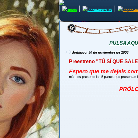
Inicio
FotoMuseo 3D
Especial
PULSA AQUÍ 
domingo, 30 de noviembre de 2008
Preestreno "TÚ SÍ QUE SALE
Espero que me dejeis comen
más; os presento las 5 partes que presentan 
PRÓLO