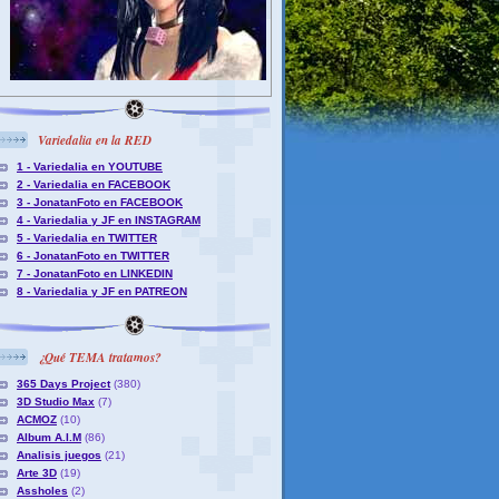
Variedalia en la RED
1 - Variedalia en YOUTUBE
2 - Variedalia en FACEBOOK
3 - JonatanFoto en FACEBOOK
4 - Variedalia y JF en INSTAGRAM
5 - Variedalia en TWITTER
6 - JonatanFoto en TWITTER
7 - JonatanFoto en LINKEDIN
8 - Variedalia y JF en PATREON
¿Qué TEMA tratamos?
365 Days Project
(380)
3D Studio Max
(7)
ACMOZ
(10)
Album A.I.M
(86)
Analisis juegos
(21)
Arte 3D
(19)
Assholes
(2)