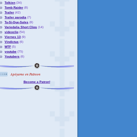
Tolkien
(34)
Tomb Raider
(8)
Trailer
(42)
Trailer parodia
(7)
Tu-Si-Que-Sales
(8)
Variedalia Short Clips
(14)
videoclip
(54)
Viernes 13
(9)
Vindictus
(6)
WTF
(5)
youtube
(75)
Youtubers
(6)
Apóyame en Patreon
Become a Patron!