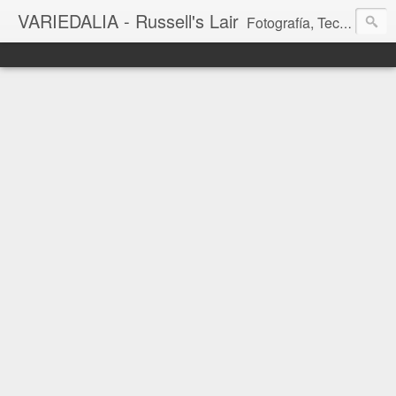
VARIEDALIA - Russell's Lair
Fotografía, Tecnología, Cine y Videojuegos en un Blog Multitemática. El rinconcito del creador de FotoMuseo 3D y Left 4 SGC.