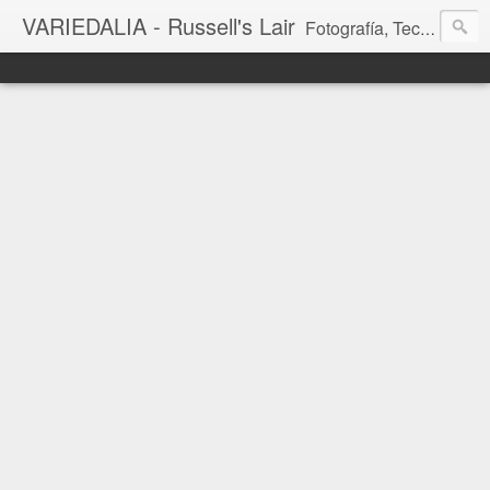
VARIEDALIA - Russell's Lair
Fotografía, Tecnología, Cine y Videojuegos en un Blog Multitemática. El rinconcito del creador de FotoMuseo 3D y Left 4 SGC.