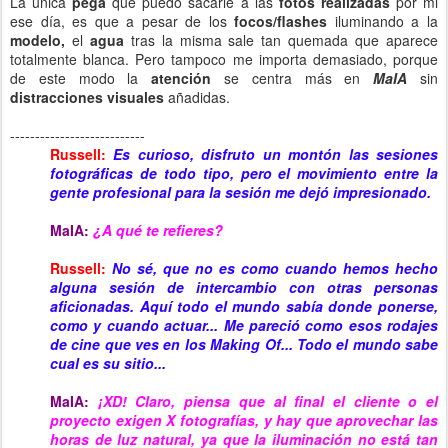
La única
pega
que puedo sacarle a las
fotos realizadas
por mi
ese día, es que a pesar de los
focos/flashes
iluminando a la
modelo,
el
agua
tras la misma sale tan quemada que aparece
totalmente blanca. Pero tampoco me importa demasiado, porque
de este modo la
atención
se centra más en
MaIA
sin
distracciones visuales
añadidas.
---------------------------
Russell:
Es curioso, disfruto un montón las sesiones
fotográficas de todo tipo, pero el movimiento entre la
gente profesional para la sesión me dejó impresionado.
MaIA:
¿A qué te refieres?
Russell:
No sé, que no es como cuando hemos hecho
alguna sesión de intercambio con otras personas
aficionadas. Aquí todo el mundo sabía donde ponerse,
como y cuando actuar... Me pareció como esos rodajes
de cine que ves en los Making Of... Todo el mundo sabe
cual es su sitio...
MaIA:
¡XD! Claro, piensa que al final el cliente o el
proyecto exigen X fotografías, y hay que aprovechar las
horas de luz natural, ya que la iluminación no está tan