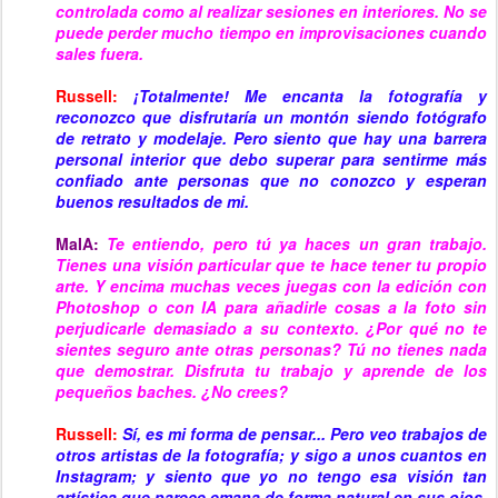
controlada como al realizar sesiones en interiores. No se
puede perder mucho tiempo en improvisaciones cuando
sales fuera.
Russell:
¡Totalmente! Me encanta la fotografía y
reconozco que disfrutaría un montón siendo fotógrafo
de retrato y modelaje. Pero siento que hay una barrera
personal interior que debo superar para sentirme más
confiado ante personas que no conozco y esperan
buenos resultados de mi.
MaIA:
Te entiendo, pero tú ya haces un gran trabajo.
Tienes una visión particular que te hace tener tu propio
arte. Y encima muchas veces juegas con la edición con
Photoshop o con IA para añadirle cosas a la foto sin
perjudicarle demasiado a su contexto. ¿Por qué no te
sientes seguro ante otras personas? Tú no tienes nada
que demostrar. Disfruta tu trabajo y aprende de los
pequeños baches. ¿No crees?
Russell:
Sí, es mi forma de pensar... Pero veo trabajos de
otros artistas de la fotografía; y sigo a unos cuantos en
Instagram; y siento que yo no tengo esa visión tan
artística que parece emana de forma natural en sus ojos.