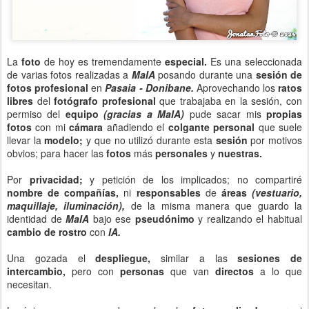
La
foto
de hoy es tremendamente
especial.
Es una seleccionada
de varias fotos realizadas a
MaIA
posando durante una
sesión de
fotos profesional
en
Pasaia - Donibane.
Aprovechando los
ratos
libres
del
fotógrafo profesional
que trabajaba en la sesión, con
permiso del
equipo
(gracias a MaIA)
pude sacar mis
propias
fotos
con mi
cámara
añadiendo el
colgante personal
que suele
llevar la
modelo;
y que no utilizó durante esta
sesión
por motivos
obvios;
para hacer las
fotos
más
personales
y
nuestras.
Por
privacidad;
y petición de los implicados; no compartiré
nombre de compañías,
ni
responsables
de
áreas
(vestuario,
maquillaje, iluminación),
de la misma manera que guardo la
identidad de
MaIA
bajo ese
pseudónimo
y realizando el habitual
cambio de rostro
con
IA.
Una gozada el
despliegue,
similar a las
sesiones de
intercambio,
pero con
personas
que van
directos
a lo que
necesitan.