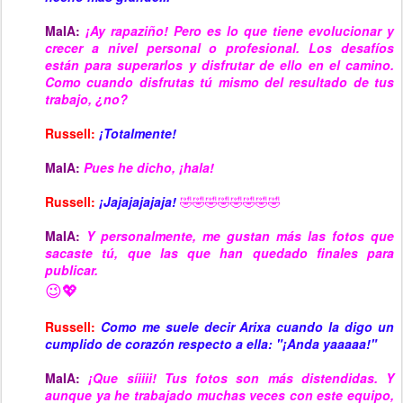
MaIA:
¡Ay rapaziño! Pero es lo que tiene evolucionar y
crecer a nivel personal o profesional. Los desafíos
están para superarlos y disfrutar de ello en el camino.
Como cuando disfrutas tú mismo del resultado de tus
trabajo, ¿no?
Russell:
¡Totalmente!
MaIA:
Pues he dicho, ¡hala!
Russell:
¡Jajajajajaja!
🤣🤣🤣🤣🤣🤣🤣🤣
MaIA:
Y personalmente, me gustan más las fotos que
sacaste tú, que las que han quedado finales para
publicar.
😉💖
Russell:
Como me suele decir Arixa cuando la digo un
cumplido de corazón respecto a ella: "¡Anda yaaaaa!"
MaIA:
¡Que síiiii! Tus fotos son más distendidas. Y
aunque ya he trabajado muchas veces con este equipo,