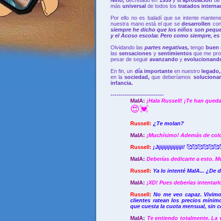
más
universal
de todos los
tratados interna
Por ello no es baladí que se intente manten
nuestra mano está el que se
desarrollen
co
siempre he dicho que los niños son pequeñ
y el Acoso escolar. Pero como siempre, es 
Olvidando las
partes negativas,
tengo
buen 
las
sensaciones
y
sentimientos
que me pro
pesar de seguir
avanzando
y
evolucionand
En fin, un
día importante
en nuestro
legado
en la
sociedad,
que deberíamos
soluciona
infancia.
---------------------------
MaIA:
¡Hala Russell! ¡Te han qued
😍💓
Russell:
¿Te molan?
MaIA:
¡Muchísimo! Además de color
Russell:
¡Jijijijijijijijiji!
🥰🥰🥰🥰🥰🥰
MaIA:
Deberías dedicarte a esto. M
Russell:
Ya lo intenté MaIA... ¿De 
MaIA:
¡XD! Pues deberías intentarl
Russell:
No me veo capaz. Vivimo
clientes ratean los precios míni
que cuesta la cuota mensual, sin c
MaIA:
Te entiendo totalmente. La