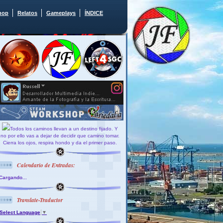
hop
Relatos
Gameplays
ÍNDICE
Todos los caminos llevan a un destino fijado. Y
no por ello vas a dejar de decidir que camino tomar.
Cierra los ojos, respira hondo y da el primer paso.
Calendario de Entradas:
Cargando...
Translate-Traductor
Select Language
▼