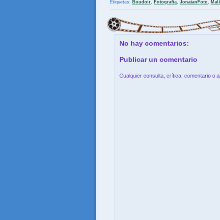
Etiquetas:
Boudoir
,
Fotografia
,
JonatanFoto
,
MaI
No hay comentarios:
Publicar un comentario
Cualquier consulta, crítica, comentario o 