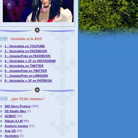
Variedalia en la RED
1 - Variedalia en YOUTUBE
2 - Variedalia en FACEBOOK
3 - JonatanFoto en FACEBOOK
4 - Variedalia y JF en INSTAGRAM
5 - Variedalia en TWITTER
6 - JonatanFoto en TWITTER
7 - JonatanFoto en LINKEDIN
8 - Variedalia y JF en PATREON
¿Qué TEMA tratamos?
365 Days Project
(380)
3D Studio Max
(7)
ACMOZ
(10)
Album A.I.M
(86)
Analisis juegos
(21)
Arte 3D
(19)
Assholes
(2)