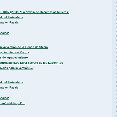
LEXIÓN (2011): "La Navaja de Occam y las Mujeres"
l del Pintalabios
nal en Pasaia
osaico"
ueva versión de la Tienda de Steam
y circuito con Koddy
s de agradecimiento
trolable para Nivel Secreto de los Laberintos
les para la Versión 5.0
l del Pintalabios
nal en Pasaia
osaico"
noso" + Making Off