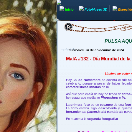
Inicio
FotoMuseo 3D
Especial
PULSA AQUÍ 
miércoles, 20 de noviembre de 2024
MaIA #132 - Día Mundial de la
Lástima no poder m
Hoy,
20 de Noviembre
se celebra el
Día Mu
celebrarlo, porque a pesar de haber llegad
características innatas
en mi.
Así que para el
día
de hoy he tirado de
fotos 
he restaurado mediante
Photoshop
e
IA.
La
primera foto
es un
escaneo
de una
foto
La
foto
estaba algo
descolorida
y
quem
herramientas
(además del cambio de cara 
En cuanto a la
segunda fotografía: