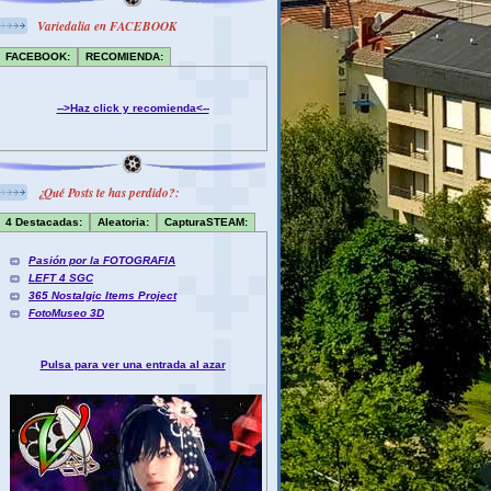
Variedalia en FACEBOOK
FACEBOOK:
RECOMIENDA:
-->Haz click y recomienda<--
¿Qué Posts te has perdido?:
4 Destacadas:
Aleatoria:
CapturaSTEAM:
Pasión por la FOTOGRAFIA
LEFT 4 SGC
365 Nostalgic Items Project
FotoMuseo 3D
Pulsa para ver una entrada al azar