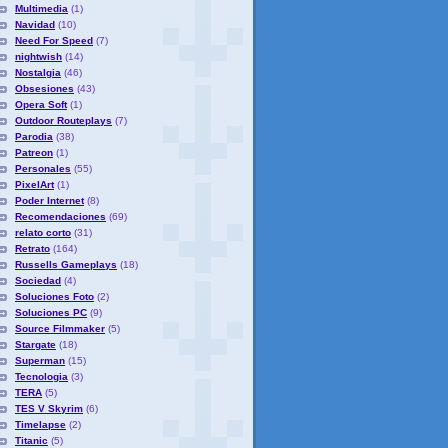
Multimedia
(1)
Navidad
(10)
Need For Speed
(7)
nightwish
(14)
Nostalgia
(46)
Obsesiones
(43)
Opera Soft
(1)
Outdoor Routeplays
(7)
Parodia
(38)
Patreon
(1)
Personales
(55)
PixelArt
(1)
Poder Internet
(8)
Recomendaciones
(69)
relato corto
(31)
Retrato
(164)
Russells Gameplays
(18)
Sociedad
(4)
Soluciones Foto
(2)
Soluciones PC
(9)
Source Filmmaker
(5)
Stargate
(18)
Superman
(15)
Tecnologia
(3)
TERA
(5)
TES V Skyrim
(6)
Timelapse
(2)
Titanic
(5)