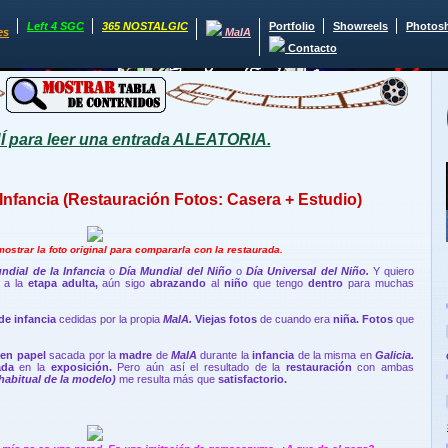
Left 4 SGC
365 NOSTALGIC
Portfolio
Showreels
Photos
es
MaIA
Contacto
para leer una entrada ALEATORIA.
 Infancia (Restauración Fotos: Casera + Estudio)
ostrar la foto original para compararla con la restaurada.
ndial de la Infancia
o
Día Mundial del Niño
o
Día Universal del Niño.
Y quiero
o a la
etapa adulta,
aún sigo
abrazando
al
niño
que tengo
dentro
para muchas
de infancia
cedidas por la propia
MaIA.
Viejas fotos
de cuando era
niña. Fotos
que
 en papel
sacada por la
madre
de
MaIA
durante la
infancia
de la misma en
Galicia.
ada
en la
exposición.
Pero aún así el resultado de la
restauración
con ambas
habitual de la modelo)
me resulta más que
satisfactorio.