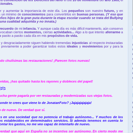
cionales.
er y aumentar la importancia de este día. Los
pequeños
son nuestro
futuro,
y en
n un mínimo de
conocimientos
para convertirlos en
buenas personas.
(Y eso que
os hijos de la gran puta durante la etapa escolar cuando se trata del Bullying
una cualidad adquirida y no innata.)
recuerdo
de mi
infancia.
Y aunque cada día es más difícil mantenerlo, aún conservo
vocaban ciertos
momentos,
ciertas
actividades...
Algo a lo que intento
aferrarme
a
o
pasito a pasito cada día en mis
propósitos de vida.
,
y desgraciadamente siguen habiendo tremendas
injusticias
al respecto instauradas
r
previamente a poder garantizar todos estos
ideales
y
movimientos
por y para la
ado chulísimas las restauraciones! ¡Parecen fotos nuevas!
idas, ¡has quitado hasta los rayones y dobleces del papel!
🥰🥰
ucha gente pagaría por ver restauradas y modernizadas sus viejas fotos.
donde te crees que viene lo de JonatanFoto? ¡Jajajajajajaja!
o de nuevo. De verdad que sí.
s en una sociedad que no potencia el trabajo autónomo... Y muchos de los
mos establecidos en determinados servicios. Si además tenemos en cuenta lo
ontar los gastos, no me veo capaz de intentarlo de nuevo.
 verdad que aquí en España no se incentiva ser autónomo. En cierto modo me