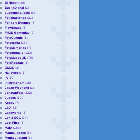
El Hobbit
(10)
EuskaDigital
(1)
euskopokalipsis
(3)
Felicitaciones
(21)
Ferias y Eventos
(8)
FlowScape
(5)
FM3D Gameplay
(2)
FotoCumple
(1)
Fotografia
(232)
FotoMemorias
(7)
Fotomontaje
(123)
FotoMuseo 3D
(75)
FotoRescate
(1)
GMOD
(2)
Halloween
(1)
IA
(10)
In Memoriam
(18)
Japan Weekend
(1)
JonatanFoto
(322)
Juegos
(129)
Koddy
(7)
L4D
(33)
Leadwerks
(4)
Left 4 SGC
(34)
Lost Files
(3)
MaIA
(163)
Manualidades
(6)
Monkey Island
(8)