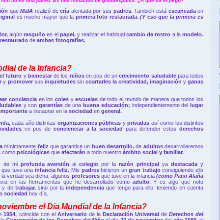
s mío no es una pared. Es una imitación de gomaespuma. ¿A que da el pego?
sión
que
MaIA
realizó de
cría
alentada por sus
padres.
También está
escaneada
en
riginal
es mucho mayor que la
primera foto restaurada.
(Y eso que la primera es
lor,
algún
rasguño
en el
papel,
y realizar el habitual
cambio de rostro
a la
modelo.
restaurado
de
ambas fotografías.
dial de la Infancia?
 el futuro
y
bienestar
de los
niños
en pos de un
crecimiento saludable
para todos
ar
y
promover
sus
inquietudes
sin
coartarles la creatividad, imaginación
y
ganas
ear conciencia
en los
coles
y
escuelas
de todo el mundo de manera que todos los
aludables
y con
garantías
de una
buena educación;
independientemente del
lugar
importante
a instaurar en la
sociedad
en
general.
nda,
cada año distintas
organizaciones públicas
y
privadas
así como los distintos
tividades
en pos de
concienciar a la sociedad
para defender estos
derechos
ia
mínimamente
feliz
que garantice un
buen desarrollo,
de
adultos
desarrollaremos
s
como
psicológicas
que
afectarán
a todo nuestro
ámbito social y familiar.
ar de mi
profunda aversión
al
colegio
por la
razón principal
ya
destacada
y
 que tuve una
infancia feliz.
Mis
padres
hicieron un
gran trabajo
consiguiendo ello
 la verdad sea dicha, algunos
profesores
que tuve en la infancia
(como Patxi Alaña
cia en las herramientas que he desarrollado como
adulto.
Y es algo que noto
r
y de
trabajar,
sino por la
independencia
que tengo para ello, teniendo en cuenta
la
sociedad
hoy día.
noviembre el Día Mundial de la Infancia?
n
1954,
coincide con el
Aniversario
de la
Declaración Universal
de
Derechos del
 la
Convención de los Derechos del Niño
el día
20 de noviembre
del
año 1989,
el