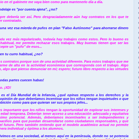
io en el gabinete me vaya bien como para mantenerlo día a día.
odelaje es "por cuenta ajena", ¿no?
re debería ser así. Pero desgraciadamente aún hay contratos en los que te
r contratado.
lguna vez esa mierda de pufos en plan "Falso Autónomo" para ahorrarse dinero
ada vez más regularizado, todavía hay trabajos como estos. Pero lo bueno es
habitual,
me permito rechazar
esos trabajos. Muy buenas tienen que ser las
cepte un "pufo" de esos...
en tu curro habitual, ¿
no?
os contratos porque son de una actividad diferente. Para estos trabajos que me
arme de alta en la actividad económica que corresponda con el trabajo. Algo
, algo que pienso denunciar en mi; espero; futuro libro respecto a las virtudes
 todas partes cuecen habas!
o. ¡XD!
es el Día Mundial de la Infancia, ¿qué opinas respecto a los derechos y la
 opinión de que deberíamos incentivar que los niños tengan inquietudes o que
bición como para que quieran ser sus propios jefes...
es importante que los niños tengan la oportunidad de explorar sus intereses y
a edad temprana. Deberían tener acceso a una educación adecuada y equitativa
imo potencial. Además, deberíamos incentivarles a ser independientes y
apaciños para que puedan desarrollarse como ciudadanos responsables, y que
el futuro
. Pero también entiendo que el modelo académico actual no permite
era individual y óptima a los alumnos.
ivimos en una sociedad, al menos aquí en la península, donde no se potencia