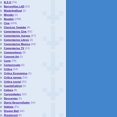
B.S.O
(74)
Barcenillas L4D
(12)
BladeAndSoul
(1)
Blender
(1)
Boudoir
(159)
Cine
(103)
Clasicos Youtube
(4)
Comentarios Cine
(52)
Comentarios Juegos
(27)
Comentarios Libros
(2)
Comentarios Musica
(13)
Comentarios TV
(12)
Compositores
(3)
Concept Art
(1)
Corto
(79)
Cortocircuito
(2)
Critica
(14)
Critica Economica
(1)
Critica juegos
(14)
Critica social
(31)
CuantoCabron
(1)
Cultura
(6)
Curiosidades
(12)
Descargas
(1)
Diario Desarrollador
(14)
Doblaje
(21)
Dragon Ball
(42)
Dreamcast
(2)