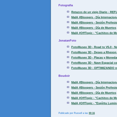
Fotografia
Retazos de un viejo Diario - REF
MaIA #Bloopers - Día Internaciona
MaIA #Bloopers - Sesión Profesio
MaIA #Bloopers - Día de Muertos
MaIA #OffTopic - "Cachitos de M
JonatanFoto
FotoMuseo 3D - Road to V5.0 - N
FotoMuseo 3D - Deseo a Rhexon 
FotoMuseo 3D - Placas y Moneda
FotoMuseo 3D - Nave Espacial con
FotoMuseo 3D - OPTIMIZANDO nive
Boudoir
MaIA #Bloopers - Día Internaciona
MaIA #Bloopers - Sesión Profesio
MaIA #Bloopers - Día de Muertos
MaIA #OffTopic - "Cachitos de M
MaIA #OffTopic - "Espíritu Lumi
Publicado por
Russell
a las
00:16