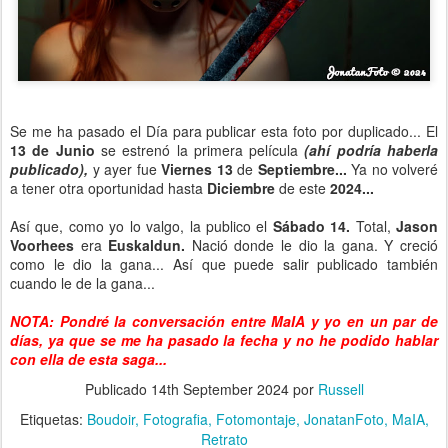
Se me ha pasado el Día para publicar esta foto por duplicado... El
13 de Junio
se estrenó la primera película
(ahí podría haberla
publicado),
y ayer fue
Viernes 13
de
Septiembre...
Ya no volveré
a tener otra oportunidad hasta
Diciembre
de este
2024...
Así que, como yo lo valgo, la publico el
Sábado 14.
Total,
Jason
Voorhees
era
Euskaldun.
Nació donde le dio la gana. Y creció
como le dio la gana... Así que puede salir publicado también
cuando le de la gana...
NOTA: Pondré la conversación entre MaIA y yo en un par de
días, ya que se me ha pasado la fecha y no he podido hablar
con ella de esta saga...
Publicado
14th September 2024
por
Russell
Etiquetas:
Boudoir
Fotografia
Fotomontaje
JonatanFoto
MaIA
Retrato