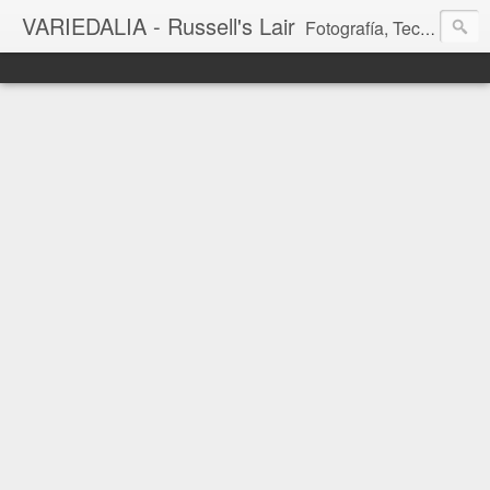
VARIEDALIA - Russell's Lair
Fotografía, Tecnología, Cine y Videojuegos en un Blog Multitemática. El rinconcito del creador de FotoMuseo 3D y Left 4 SGC.