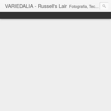
VARIEDALIA - Russell's Lair
Fotografía, Tecnología, Cine y Videojuegos en un Blog Multitemática. El rinconcito del creador de FotoMuseo 3D y Left 4 SGC.