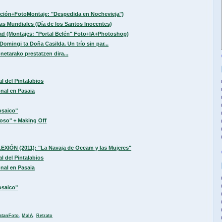
ación+FotoMontaje: "Despedida en Nochevieja")
ías Mundiales (Día de los Santos Inocentes)
ad (Montajes: "Portal Belén" Foto+IA+Photoshop)
Domingi ta Doña Casilda. Un trío sin par...
etarako prestatzen dira...
l del Pintalabios
nal en Pasaia
osaico"
noso" + Making Off
LEXIÓN (2011): "La Navaja de Occam y las Mujeres"
l del Pintalabios
nal en Pasaia
osaico"
atanFoto
,
MaIA
,
Retrato