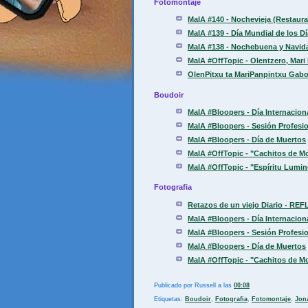
Fotomontaje
MaIA #140 - Nochevieja (Restaur
MaIA #139 - Día Mundial de los D
MaIA #138 - Nochebuena y Navid
MaIA #OffTopic - Olentzero, Mari 
OlenPitxu ta MariPanpintxu Gabon
Boudoir
MaIA #Bloopers - Día Internaciona
MaIA #Bloopers - Sesión Profesio
MaIA #Bloopers - Día de Muertos
MaIA #OffTopic - "Cachitos de M
MaIA #OffTopic - "Espíritu Lumi
Fotografia
Retazos de un viejo Diario - REF
MaIA #Bloopers - Día Internaciona
MaIA #Bloopers - Sesión Profesio
MaIA #Bloopers - Día de Muertos
MaIA #OffTopic - "Cachitos de M
Publicado por
Russell
a las
00:08
Etiquetas:
Boudoir
,
Fotografia
,
Fotomontaje
,
Jon