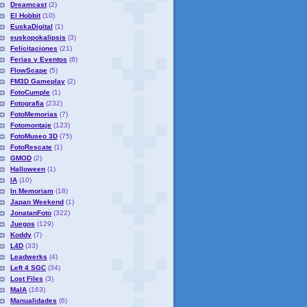
Dreamcast
(2)
El Hobbit
(10)
EuskaDigital
(1)
euskopokalipsis
(3)
Felicitaciones
(21)
Ferias y Eventos
(8)
FlowScape
(5)
FM3D Gameplay
(2)
FotoCumple
(1)
Fotografia
(232)
FotoMemorias
(7)
Fotomontaje
(123)
FotoMuseo 3D
(75)
FotoRescate
(1)
GMOD
(2)
Halloween
(1)
IA
(10)
In Memoriam
(18)
Japan Weekend
(1)
JonatanFoto
(322)
Juegos
(129)
Koddy
(7)
L4D
(33)
Leadwerks
(4)
Left 4 SGC
(34)
Lost Files
(3)
MaIA
(163)
Manualidades
(6)