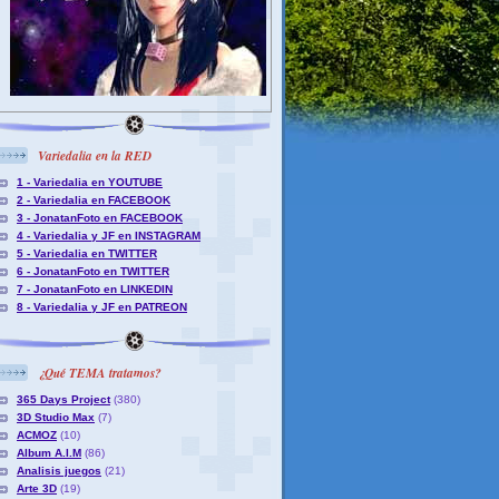
Variedalia en la RED
1 - Variedalia en YOUTUBE
2 - Variedalia en FACEBOOK
3 - JonatanFoto en FACEBOOK
4 - Variedalia y JF en INSTAGRAM
5 - Variedalia en TWITTER
6 - JonatanFoto en TWITTER
7 - JonatanFoto en LINKEDIN
8 - Variedalia y JF en PATREON
¿Qué TEMA tratamos?
365 Days Project
(380)
3D Studio Max
(7)
ACMOZ
(10)
Album A.I.M
(86)
Analisis juegos
(21)
Arte 3D
(19)