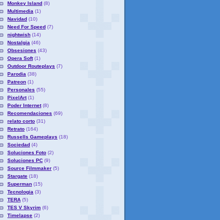
Monkey Island
(8)
Multimedia
(1)
Navidad
(10)
Need For Speed
(7)
nightwish
(14)
Nostalgia
(46)
Obsesiones
(43)
Opera Soft
(1)
Outdoor Routeplays
(7)
Parodia
(38)
Patreon
(1)
Personales
(55)
PixelArt
(1)
Poder Internet
(8)
Recomendaciones
(69)
relato corto
(31)
Retrato
(164)
Russells Gameplays
(18)
Sociedad
(4)
Soluciones Foto
(2)
Soluciones PC
(9)
Source Filmmaker
(5)
Stargate
(18)
Superman
(15)
Tecnologia
(3)
TERA
(5)
TES V Skyrim
(6)
Timelapse
(2)