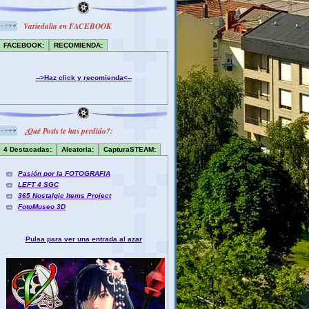
Variedalia en FACEBOOK
FACEBOOK:
RECOMIENDA:
-->Haz click y recomienda<--
¿Qué Posts te has perdido?:
4 Destacadas:
Aleatoria:
CapturaSTEAM:
Pasión por la FOTOGRAFIA
LEFT 4 SGC
365 Nostalgic Items Project
FotoMuseo 3D
Pulsa para ver una entrada al azar