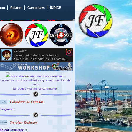
hop
Relatos
Gameplays
ÍNDICE
Si los abrazos eran medicina universal...
La sonrisa son los antibióticos que todo mal han de
curar.
No dudes y sonrie sinceramente.
Calendario de Entradas:
Cargando...
Translate-Traductor
Select Language
▼