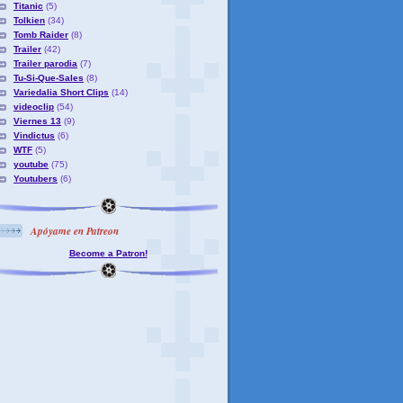
Titanic
(5)
Tolkien
(34)
Tomb Raider
(8)
Trailer
(42)
Trailer parodia
(7)
Tu-Si-Que-Sales
(8)
Variedalia Short Clips
(14)
videoclip
(54)
Viernes 13
(9)
Vindictus
(6)
WTF
(5)
youtube
(75)
Youtubers
(6)
Apóyame en Patreon
Become a Patron!