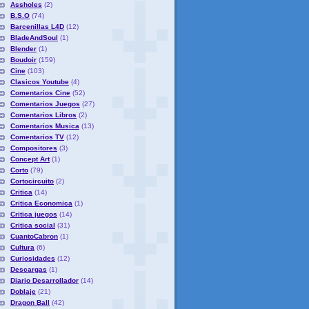
Assholes
(2)
B.S.O
(74)
Barcenillas L4D
(12)
BladeAndSoul
(1)
Blender
(1)
Boudoir
(159)
Cine
(103)
Clasicos Youtube
(4)
Comentarios Cine
(52)
Comentarios Juegos
(27)
Comentarios Libros
(2)
Comentarios Musica
(13)
Comentarios TV
(12)
Compositores
(3)
Concept Art
(1)
Corto
(79)
Cortocircuito
(2)
Critica
(14)
Critica Economica
(1)
Critica juegos
(14)
Critica social
(31)
CuantoCabron
(1)
Cultura
(6)
Curiosidades
(12)
Descargas
(1)
Diario Desarrollador
(14)
Doblaje
(21)
Dragon Ball
(42)