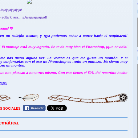
¡Jajajajajajajaja!
oltarlo así... ¡¡Jajajajajajajaja!!
aaaaa!
💖
n un callejón oscuro, y ¡¡ya podemos echar a correr hacia el txupinazo!!
 El montaje está muy logrado. Se te da muy bien el Photoshop, ¡que envidia!
 me has dicho alguna vez. La verdad es que me gusta un montón. Y el
s y conjuntarlas con el uso de Photoshop es ttodo un puntazo. Me siento muy
acen un montón.
Que nos plazcan a nosotros mismo. Con eso tienes el 50% del recorrido hecho
🥰
🥰
S SOCIALES:
emática: