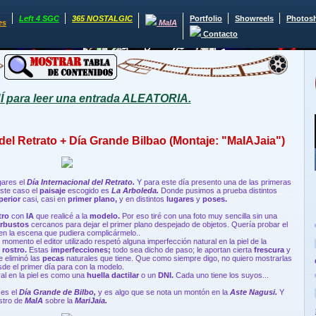
Left 4 SGC
365 NOSTALGIC
Portfolio
Showreels
Photos
es
MaIA
Contacto
para leer una entrada ALEATORIA.
 del Retrato + Día Grande Bilbao (Montaje: "MaIAJaia")
gares el
Día Internacional del Retrato.
Y para este día presento una de las primeras
ste caso el
paisaje
escogido es
La Arboleda.
Donde pusimos a prueba distintos
perior
casi, casi en
primer plano,
y en distintos
lugares
y
poses.
tro
con
IA
que realicé a la
modelo.
Por eso tiré con una foto muy sencilla sin una
arbustos
cercanos para dejar el primer plano despejado de objetos. Quería probar el
 en la escena que pudiera complicármelo..
momento el editor utilizado respetó alguna imperfección natural en la piel de la
e
rostro.
Estas
imperfecciones;
todo sea dicho de paso; le aportan cierta
frescura
y
le eliminó las
pecas
naturales que tiene. Que como siempre digo, no quiero mostrarlas
de el primer día para con la modelo.
ral en la piel es como una
huella dactilar
o un
DNI.
Cada uno tiene los suyos...
 es el
Día Grande de Bilbo,
y es algo que se nota un montón en la
Aste Nagusi.
Y
stro de
MaIA
sobre la
MariJaia.