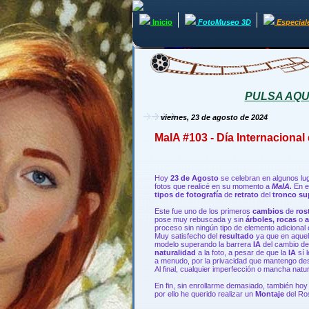
Inicio
FotoMuseo 3D
Especial
PULSA AQUÍ 
viernes, 23 de agosto de 2024
MaIA #103 - Día Internacional
Hoy
23 de Agosto
se celebran en algunos lu
fotos que realicé en su momento a
MaIA.
En e
tipos de fotografía
de
retrato
del
tronco su
Este fue uno de los primeros
cambios
de
ros
pose muy rebuscada y sin
árboles, rocas
o
proceso sin ningún tipo de elemento adicional
Muy satisfecho del
resultado
ya que en aquel 
modelo superando la barrera
IA
del cambio d
naturalidad
a la foto, a pesar de que la
IA
sí 
a menudo, por la privacidad que mantengo des
Al final, cualquier imperfección o mancha natu
En fin, sin enrollarme demasiado, también hoy
por ello he querido realizar un
Montaje
del Ro