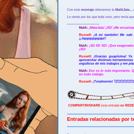
Con este
montaje
obtenemos la
MaIAJaia...
Lo siento por los que leáis esto, pero tenía que s
---------------------------
MaIA:
¡MaiaJaia! ¡XD! ¡Me encanta
Russell:
¡A mi también! Me sale e
¡¡Jajajajajajajaja!!
MaIA:
¡XD XD XD! ¡Que exagerado!
¡XD!
Russell:
¡Gracias guapísima! Ya
aprovechar distintas herramienta
orgulloso de mis trabajos y me pl
MaIA:
Eso es lo más importante. 
en todo trabajo.
Russell:
¡Totalmente!
🥰
🥰
🥰
🥰
🥰
🥰
COMPARTIR/SHARE
esta entrada
en REDE
Entradas relacionadas por t