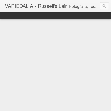
VARIEDALIA - Russell's Lair
Fotografía, Tecnología, Cine y Videojuegos en un Blog Multitemática. El rinconcito del creador de FotoMuseo 3D y Left 4 SGC.