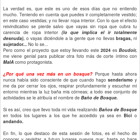
La verdad es, que este es uno de esos días que no entiendo
mucho. Teniendo en cuenta que puedes ir completamente vestido;
en este caso vestidas; y no llevar ropa interior. Con lo que el efecto
reivindicativo se pierde salvo que vayas sin ropa que cubra tu
carencia de ropa interior
(lo que implica el ir totalmente
desnuda),
o vayas diciéndole a la gente que no llevas
bragas,
ni
sujetador...
No lo se...
Pero como el proyecto que estoy llevando este
2024
es
Boudoir,
me viene genial para publicar otra foto más de corte íntimo con
MaIA
como protagonista.
¿Por qué una vez más en un bosque?
Porque hasta ahora
nunca había sido consciente de que cuando hago
senderismo
y
me da por cerrar los ojos, respirar profundamente y escuchar mi
entorno mientras la luz baña mis córneas; a todo ese conjunto de
actividades se le atribuía el nombre de
Baño de Bosque.
Si es así, creo que llevo toda mi vida realizando
Baños de Bosque
en todos los lugares a los que he accedido ya sea en
Bici
o
andando.
En fin, lo que destaco de esta sesión de fotos, es el hecho de
conocer y revisitar a futuro lugares nuevos que; hasta no hace