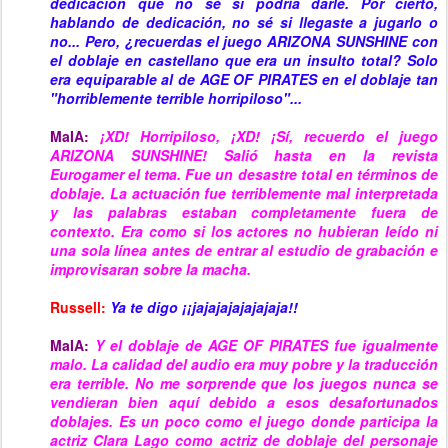
dedicación que no sé si podría darle. Por cierto,
hablando de dedicación,
no sé si llegaste a jugarlo o
no... Pero, ¿recuerdas el juego ARIZ
ON
A SUNSHINE con
el doblaje en castellano que era un insulto total? Solo
era equiparable al de AGE OF PIRATES en el doblaje tan
"horriblemente terrible horripiloso"...
MaIA:
¡XD! Horripiloso, ¡XD!
¡S
í, recuerdo el juego
ARIZ
ON
A SUNSHINE! Salió hasta en la revista
Eurogamer el tema. Fue un desastre total en términos de
doblaje. La actuación fue terriblemente
mal interpretada
y las palabras estaban completamente fuera de
contexto. Era como si los actores no hubieran leído ni
una sola línea antes de entrar al estudio de grabación e
improvisaran sobre la macha.
Russell:
Ya te digo ¡¡jajajajajajajaja!!
MaIA:
Y el doblaje de AGE OF PIRATES fue igualmente
malo. La calidad del audio era muy pobre y la traducción
era terrible. No me sorprende que los juegos nunca se
vendieran bien aquí debido a esos desafortunados
doblajes. Es un poco como el juego donde participa la
actriz Clara Lago como actriz de doblaje del personaje