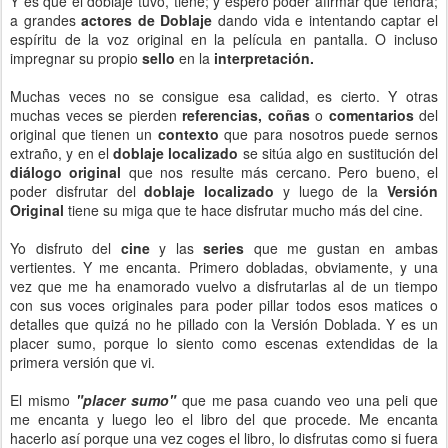
Y es que el doblaje tuvo, tiene; y espero poder afirmar que tendrá;
a grandes
actores de Doblaje
dando vida e intentando captar el
espíritu de la voz original en la película en pantalla. O incluso
impregnar su propio
sello
en la
interpretación.
Muchas veces no se consigue esa calidad, es cierto. Y otras
muchas veces se pierden
referencias, coñas
o
comentarios
del
original que tienen un
contexto
que para nosotros puede sernos
extraño, y en el
doblaje localizado
se sitúa algo en sustitución del
diálogo original
que nos resulte más cercano. Pero bueno, el
poder disfrutar del
doblaje localizado
y luego de la
Versión
Original
tiene su miga que te hace disfrutar mucho más del cine.
Yo disfruto del
cine
y las
series
que me gustan en ambas
vertientes. Y me encanta. Primero dobladas, obviamente, y una
vez que me ha enamorado vuelvo a disfrutarlas al de un tiempo
con sus voces originales para poder pillar todos esos matices o
detalles que quizá no he pillado con la Versión Doblada. Y es un
placer sumo, porque lo siento como escenas extendidas de la
primera versión que vi.
El mismo
"placer sumo"
que me pasa cuando veo una peli que
me encanta y luego leo el libro del que procede. Me encanta
hacerlo así porque una vez coges el libro, lo disfrutas como si fuera