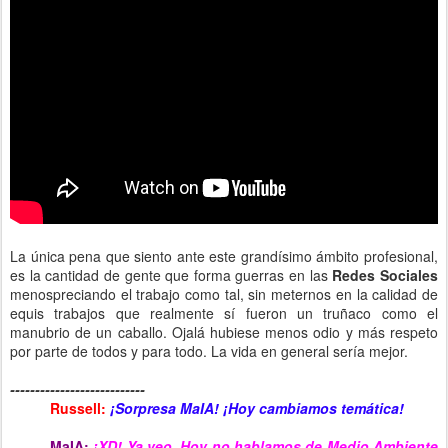
La única pena que siento ante este grandísimo ámbito profesional,
es la cantidad de gente que forma guerras en las
Redes Sociales
menospreciando el trabajo como tal, sin meternos en la calidad de
equis trabajos que realmente sí fueron un truñaco como el
manubrio de un caballo. Ojalá hubiese menos odio y más respeto
por parte de todos y para todo. La vida en general sería mejor.
---------------------------
Russell:
¡Sorpresa MaIA! ¡Hoy cambiamos temática!
MaIA:
¡XD! Ya veo. Hoy no hablamos de Medio Ambiente