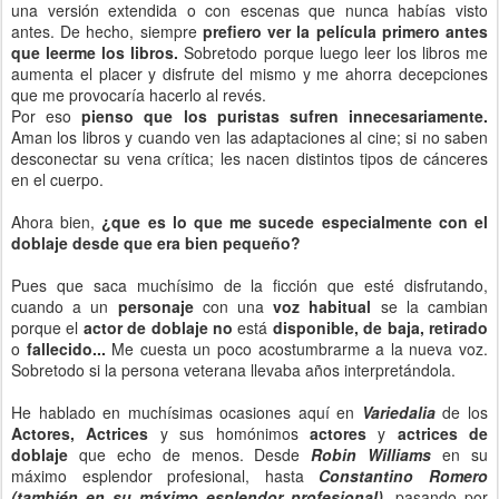
una versión extendida o con escenas que nunca habías visto
antes. De hecho, siempre
prefiero ver la película primero antes
que leerme los libros.
Sobretodo porque luego leer los libros me
aumenta el placer y disfrute del mismo y me ahorra decepciones
que me provocaría hacerlo al revés.
Por eso
pienso que los puristas sufren innecesariamente.
Aman los libros y cuando ven las adaptaciones al cine; si no saben
desconectar su vena crítica; les nacen distintos tipos de cánceres
en el cuerpo.
Ahora bien,
¿que es lo que me sucede especialmente con el
doblaje desde que era bien pequeño?
Pues que saca muchísimo de la ficción que esté disfrutando,
cuando a un
personaje
con una
voz habitual
se la cambian
porque el
actor de doblaje no
está
disponible, de baja, retirado
o
fallecido...
Me cuesta un poco acostumbrarme a la nueva voz.
Sobretodo si la persona veterana llevaba años interpretándola.
He hablado en muchísimas ocasiones aquí en
Variedalia
de los
Actores,
Actrices
y sus homónimos
actores
y
actrices de
doblaje
que echo de menos. Desde
Robin Williams
en su
máximo esplendor profesional, hasta
Constantino Romero
(también en su máximo esplendor profesional),
pasando por