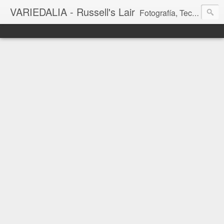
VARIEDALIA - Russell's Lair
Fotografía, Tecnología, Cine y Videojuegos en un Blog Multitemática. El rinconcito del creador de FotoMuseo 3D y Left 4 SGC.