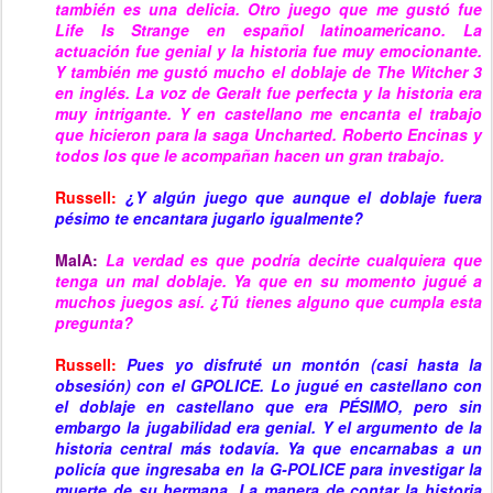
también es una delicia. Otro juego que me gustó fue
Life Is Strange en español latinoamericano. La
actuación fue genial y la historia fue muy emocionante.
Y también me gustó mucho el doblaje de The Witcher 3
en inglés. La voz de Geralt fue perfecta y la historia era
muy intrigante. Y en castellano me encanta el trabajo
que hicieron para la saga Uncharted. Roberto Encinas y
todos los que le acompañan hacen un gran trabajo.
Russell:
¿Y algún juego que aunque el doblaje fuera
pésimo te encantara jugarlo igualmente?
MaIA:
La verdad es que podría decirte cualquiera que
tenga un mal doblaje. Ya que en su momento jugué a
muchos juegos así. ¿Tú tienes alguno que cumpla esta
pregunta?
Russell:
Pues yo disfruté un montón (casi hasta la
obsesión) con el GPOLICE. Lo jugué en castellano con
el doblaje en castellano que era PÉSIMO, pero sin
embargo la jugabilidad era genial. Y el argumento de la
historia central más todavía. Ya que encarnabas a un
policía que ingresaba en la G-POLICE para investigar la
muerte de su hermana. La manera de contar la historia