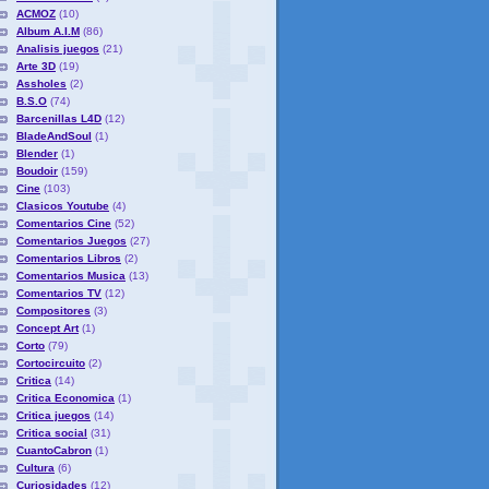
ACMOZ
(10)
Album A.I.M
(86)
Analisis juegos
(21)
Arte 3D
(19)
Assholes
(2)
B.S.O
(74)
Barcenillas L4D
(12)
BladeAndSoul
(1)
Blender
(1)
Boudoir
(159)
Cine
(103)
Clasicos Youtube
(4)
Comentarios Cine
(52)
Comentarios Juegos
(27)
Comentarios Libros
(2)
Comentarios Musica
(13)
Comentarios TV
(12)
Compositores
(3)
Concept Art
(1)
Corto
(79)
Cortocircuito
(2)
Critica
(14)
Critica Economica
(1)
Critica juegos
(14)
Critica social
(31)
CuantoCabron
(1)
Cultura
(6)
Curiosidades
(12)