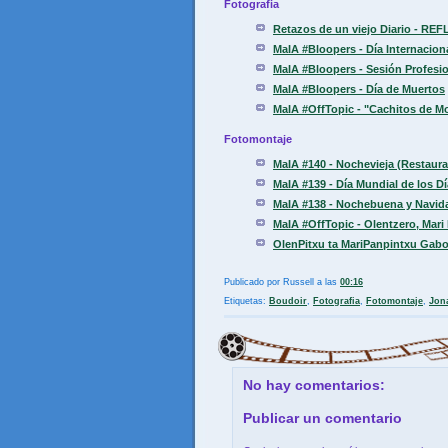
Fotografia
Retazos de un viejo Diario - REF
MaIA #Bloopers - Día Internaciona
MaIA #Bloopers - Sesión Profesio
MaIA #Bloopers - Día de Muertos
MaIA #OffTopic - "Cachitos de M
Fotomontaje
MaIA #140 - Nochevieja (Restaur
MaIA #139 - Día Mundial de los D
MaIA #138 - Nochebuena y Navid
MaIA #OffTopic - Olentzero, Mari 
OlenPitxu ta MariPanpintxu Gabon
Publicado por
Russell
a las
00:16
Etiquetas:
Boudoir
,
Fotografia
,
Fotomontaje
,
Jon
No hay comentarios:
Publicar un comentario