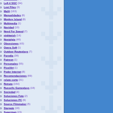
Left 4 SGC
(34)
Lost Files
(3)
MaIA
(163)
Manualidades
(6)
Monkey Island
(8)
Multimedia
(1)
Navidad
(10)
Need For Speed
(7)
nightwish
(14)
Nostalgia
(46)
Obsesiones
(43)
Opera Soft
(1)
Outdoor Routeplays
(7)
Parodia
(38)
Patreon
(1)
Personales
(55)
PixelArt
(1)
Poder Internet
(8)
Recomendaciones
(69)
relato corto
(31)
Retrato
(164)
Russells Gameplays
(18)
Sociedad
(4)
Soluciones Foto
(2)
Soluciones PC
(9)
Source Filmmaker
(5)
Stargate
(18)
Superman
(15)