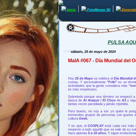
Inicio
FotoMuseo 3D
Especial
PULSA AQUÍ 
sábado, 25 de mayo de 2024
MaIA #067 - Día Mundial del O
Hoy
25 de Mayo
se celebra el
Día Mundial d
costas. Y personalmente
"Friki"
es un térmi
actividades que la gente considera más
"nor
es más respetuoso.
Sobretodo porque ese término se empezó a 
época de
Al Ataque / El Chou
de
A3
y sig
tantas veces parodiada y jamás repetida.
Pero bueno, no voy a ser yo quien le ponga
tremendos grupos de personas con gustos afi
cultura
Geek.
Y es que, el
COSPLAY
está cada vez más n
respecto a todo aquello que se sale de su su
hace apenas
5 a 10 años.
Y sigue evoluciona