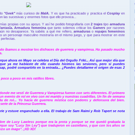
ado
"Geek"
más curioso de
MaIA.
Y es que ha practicado y practica el
Cosplay
en
on las sucesivas y enormes fotos que ello provoca...
 mías propias con su apoyo. Y así he podido fotografiarla con
2 trajes
tipo
armadura
fantasía. Armadura femenina
que tanto solemos criticar los
Gamers
por razones
aún no desaparece. Ya sabéis a qué me refiero,
armaduras
o
ropajes femeninos
s un personaje masculino mostraría en el mismo juego, y que para mostrar en este
 perfectas.
o íbamos a mostrar los disfraces de guerrera y vampiresa. Ha pasado mucho
s.
rque ahora en Mayo se celebra el Día del Orgullo Friki... Así que mejor día que
é que ya me hablaste de ello cuando hicimos las sesiones, pero si puedes
ap, podré compartirlo en la entrada... ¿Puedes detallarme el origen de esas 2
poco a poco en mis ratillos libres.
donde me vestí de Guerrera y Vampiresa fueron con sets diferentes. El primero
 un evento de rol en vivo con mi marido y nuestras cuadrillas. Un fin de semana
da de rol... Yo hacía de guerrera mística con poderes y defensora del bien.
erie de la Princesa Guerrera.
erie y estuve enganchado a ella. El trabajo de Sam Raimi y Rob Tapert se nota
mbre de
Lucy Lawless porque era la prota y porque se me quedó grabada la
que soy "Lucy Sin Ley") que tradujeron en castellano, y que con los años se
hizo un mago". ¡XD XD!