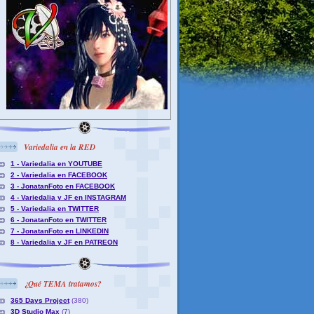
Variedalia en la RED
1 - Variedalia en YOUTUBE
2 - Variedalia en FACEBOOK
3 - JonatanFoto en FACEBOOK
4 - Variedalia y JF en INSTAGRAM
5 - Variedalia en TWITTER
6 - JonatanFoto en TWITTER
7 - JonatanFoto en LINKEDIN
8 - Variedalia y JF en PATREON
¿Qué TEMA tratamos?
365 Days Project
(380)
3D Studio Max
(7)