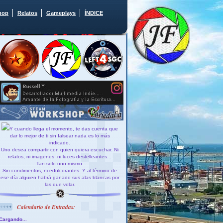
hop
Relatos
Gameplays
ÍNDICE
Y cuando llega el momento, te das cuenta que
dar lo mejor de ti sin falsear nada es lo más
indicado.
Uno desea compartir con quien quiera escuchar. Ni
relatos, ni imagenes, ni luces destelleantes...
Tan solo uno mismo.
Sin condimentos, ni edulcorantes. Y al término de
ese día alguien habrá ganado sus alas blancas por
las que volar.
Calendario de Entradas:
Cargando...