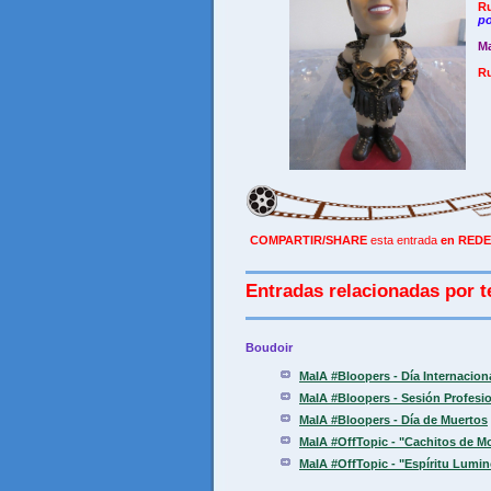
Ru
po
M
Ru
COMPARTIR/SHARE
esta entrada
en REDE
Entradas relacionadas por t
Boudoir
MaIA #Bloopers - Día Internaciona
MaIA #Bloopers - Sesión Profesio
MaIA #Bloopers - Día de Muertos
MaIA #OffTopic - "Cachitos de M
MaIA #OffTopic - "Espíritu Lumi