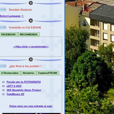
Translate-Traductor
Select Language
▼
Variedalia en FACEBOOK
FACEBOOK:
RECOMIENDA:
-->Haz click y recomienda<--
¿Qué Posts te has perdido?:
4 Destacadas:
Aleatoria:
CapturaSTEAM:
Pasión por la FOTOGRAFIA
LEFT 4 SGC
365 Nostalgic Items Project
FotoMuseo 3D
Pulsa para ver una entrada al azar