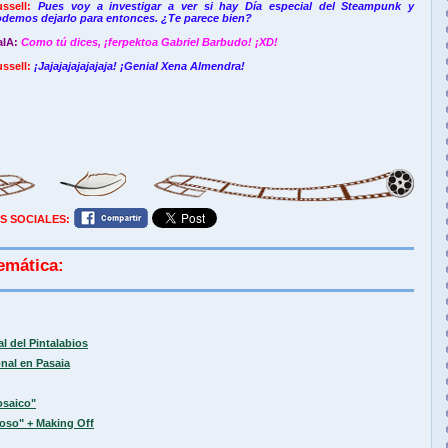
ssell:
Pues voy a investigar a ver si hay Día especial del Steampunk y
demos dejarlo para entonces. ¿Te parece bien?
aIA:
Como tú dices, ¡ferpektoa Gabriel Barbudo! ¡XD!
ssell:
¡Jajajajajajajaja! ¡Genial Xena Almendra!
S SOCIALES:
emática:
l del Pintalabios
nal en Pasaia
osaico"
noso" + Making Off