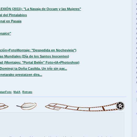
LEXIÓN (2011): "La Navaja de Occam y las Mujeres"
l del Pintalabios
nal en Pasaia
osaico"
ación+FotoMontaje: "Despedida en Nochevieja")
ías Mundiales (Día de los Santos Inocentes)
ad (Montajes: "Portal Belén" Foto+IA+Photoshop)
Domingi ta Doña Casilda. Un trío sin par...
etarako prestatzen dira...
atanFoto
,
MaIA
,
Retrato