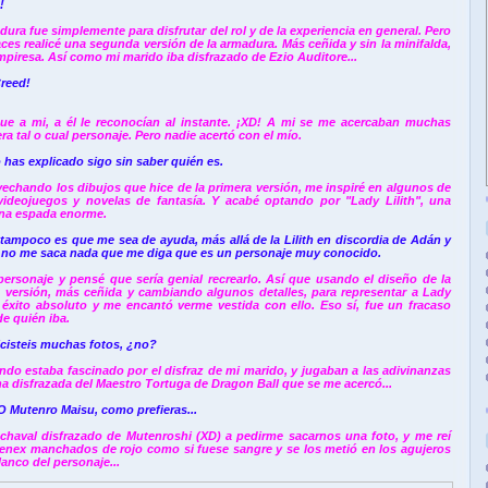
!
ura fue simplemente para disfrutar del rol y de la experiencia en general.
Pero
ces realicé una segunda versión de la armadura. Más ceñida y sin la minifalda,
mpiresa. Así como mi marido iba disfrazado de Ezio Auditore
...
reed!
que a mi, a él le reconocían al instante. ¡XD! A mi se me acercaban muchas
a tal o cual personaje.
Pero nadie acertó con el mío.
o has explicado sigo sin saber quién es.
echando los dibujos que hice de la primera versión, me inspiré en algunos de
videojuegos y novelas de fantasía. Y acabé optando por "Lady Lilith", una
una espada enorme.
tampoco es que me sea de ayuda, más allá de la Lilith en discordia de Adán y
e, no me saca nada que me diga que es un personaje muy conocido.
personaje y pensé que sería genial recrearlo. Así que usando el diseño de la
 versión, más ceñida y cambiando algunos detalles, para representar a Lady
n éxito absoluto y me encantó verme vestida con ello. Eso sí, fue un fracaso
e quién iba.
icisteis muchas fotos, ¿no?
undo estaba fascinado por el disfraz de mi marido, y jugaban a las adivinanzas
 disfrazada del Maestro Tortuga de Dragon Ball que se me acercó...
O Mutenro Maisu, como prefieras...
haval disfrazado de Mutenroshi (XD) a pedirme sacarnos una foto, y me reí
nex manchados de rojo como si fuese sangre y se los metió en los agujeros
lanco del personaje...