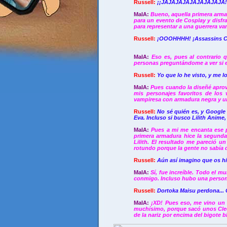
Russell:
¡¡
JAJAJAJAJAJAJAJAJA!
MaIA:
Bueno, aquella primera armad
para un evento de Cosplay y disfra
para representar a una guerrera va
Russell:
¡OOOHHHH! ¡Assassins C
MaIA:
Eso es, pues al contrario 
personas preguntándome a ver si er
Russell:
Yo que lo he visto, y me l
MaIA:
Pues cuando la diseñé aprov
mis personajes favoritos de los 
vampiresa con armadura negra y 
Russell:
No sé quién es, y Google 
Eva. Incluso si busco Lilith Anim
MaIA:
Pues a mi m
e encanta ese 
primera armadura hice la segunda
Lilith. El resultado me pareció u
rotundo porque la gente no sabía d
Russell:
Aún así imagino que os h
MaIA:
Sí, fue increíble. Todo el m
conmigo. Incluso hubo una persona
Russell:
Dortoka Maisu perdona... 
MaIA:
¡XD! Pues eso, me vino un c
muchísimo, porque sacó unos Clee
de la nariz por encima del bigote b