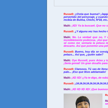
Russell:
¡¡Ostia que buena!! ¡Jajaj
pervertido del personaje, y cuando 
recibía de Bulma, Chichi, Nº18, etc
MaIA:
¡XD! Ya la buscaré. Que no s
Russell:
¿Y alguna vez has hecho 
MaIA:
No. La verdad que no. Y 
increíblemente poderosa. ¡Así que
sé como me sentaría la peluca mo
descarto. Así que ponerme una pe
Russell:
Bueno, hoy día se consi
pelazo... Así que, ¿quién sabe?
MaIA:
Oye Russell, pues Arixa y t
¡Sería genial! Un gran desafío par
Russell:
Claroooo,
Tú vas de Xena
palo... ¡Eso que llevo adelantado!
MaIA:
¡XD XD! ¡¡Ya te digo, de rub
Russell:
¡JAJAJAJAJAJAJAJAJAJA! 
MaIA:
¡XD XD XD XD! ¡Que buenooo
Ru
M
se