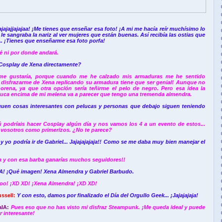
ajajajjajajaa! ¡Me tienes que enseñar esa foto! ¡A mi me hacía reír muchísimo lo
le sangraba la nariz al ver mujeres que están buenas. Así recibía las ostias que
... ¡Tienes que enseñarme esa foto porfa!
é ni por donde andará.
Cosplay de Xena directamente?
me gustaría, porque cuando me he calzado mis
armaduras me he sentido
 disfrazarme de Xena replicando su armadura tiene que ser genial!
Aunque no
rena, ya que otra opción sería teñirme el pelo de negro. Pero esa idea la
luca encima de mi melena va a parecer que tengo una tremenda almendra.
guen cosas interesantes con pelucas y personas que debajo siguen teniendo
ú podríais hacer Cosplay algún día y nos vamos los 4 a un evento de estos...
a vosotros como primerizos. ¿No te parece?
 y yo
podría ir de Gabriel... Jajajajajaja!! Como se me daba muy bien manejar el
ia y con esa barba ganarías muchos seguidores!!
¡Qué imagen! Xena Almendra y Gabriel Barbudo.
o! ¡XD XD! ¡Xena Almendra! ¡XD XD!
ssell:
Y con esto, damos por finalizado el Día del Orgullo Geek... ¡Jajajajaja!
aIA:
Pues eso que no has visto mi disfraz Steampunk. ¡Me queda ideal y puede
r interesante!