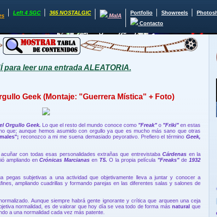
Left 4 SGC
365 NOSTALGIC
Portfolio
Showreels
Photos
es
MaIA
Contacto
para leer una entrada ALEATORIA.
rgullo Geek (Montaje: "Guerrera Mística" + Foto)
el Orgullo Geek.
Lo que el resto del mundo conoce como
"Freak"
o
"Friki"
en estas
no que; aunque hemos asumido con orgullo ya que es mucho más sano que otras
males";
reconozco a mi
me suena demasiado peyorativo. Prefiero el término
Geek,
acuñar con todas esas personalidades extrañas que entrevistaba
Cárdenas
en la
uió ampliando en
Crónicas Marcianas
en
T5.
O la propia película
"Freaks"
de
1932
 pegas subjetivas a una actividad que objetivamente lleva a juntar y conocer a
nes, ampliando cuadrillas y formando parejas en las diferentes salas y salones de
ormalizado. Aunque siempre habrá gente ignorante y crítica que arqueen una ceja
bjetiva normalidad, es de valorar que hoy día se vea todo de forma más
natural
que
ndo a una normalidad cada vez más patente.