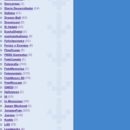
Descargas
(1)
Diario Desarrollador
(14)
Doblaje
(21)
Dragon Ball
(42)
Dreamcast
(2)
El Hobbit
(10)
EuskaDigital
(1)
euskopokalipsis
(3)
Felicitaciones
(21)
Ferias y Eventos
(8)
FlowScape
(5)
FM3D Gameplay
(2)
FotoCumple
(1)
Fotografia
(232)
FotoMemorias
(7)
Fotomontaje
(123)
FotoMuseo 3D
(75)
FotoRescate
(1)
GMOD
(2)
Halloween
(1)
IA
(10)
In Memoriam
(18)
Japan Weekend
(1)
JonatanFoto
(322)
Juegos
(129)
Koddy
(7)
L4D
(33)
Leadwerks
(4)