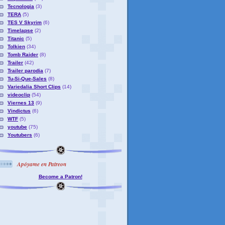
Tecnologia
(3)
TERA
(5)
TES V Skyrim
(6)
Timelapse
(2)
Titanic
(5)
Tolkien
(34)
Tomb Raider
(8)
Trailer
(42)
Trailer parodia
(7)
Tu-Si-Que-Sales
(8)
Variedalia Short Clips
(14)
videoclip
(54)
Viernes 13
(9)
Vindictus
(6)
WTF
(5)
youtube
(75)
Youtubers
(6)
Apóyame en Patreon
Become a Patron!