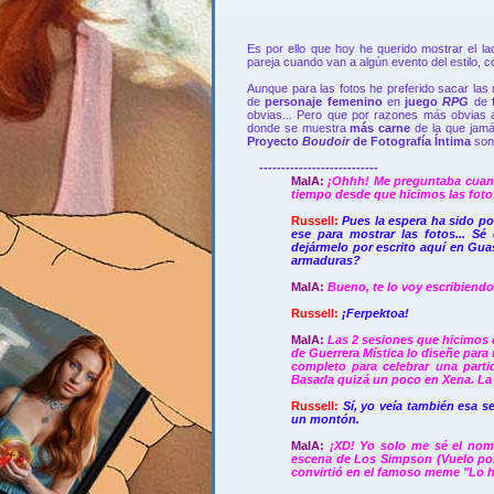
Es por ello que hoy he querido mostrar el l
pareja cuando van a algún evento del estilo, c
Aunque para las fotos he preferido sacar las
de
personaje femenino
en
juego
RPG
de
obvias... Pero que por razones más obvias 
donde se muestra
más carne
de la que jamá
Proyecto
Boudoir
de Fotografía Íntima
son
---------------------------
MaIA:
¡Ohhh! Me preguntaba cuand
tiempo desde que hicimos las foto
Russell:
Pues la espera ha sido po
ese para mostrar las fotos... S
dejármelo por escrito aquí en Guas
armaduras?
MaIA:
Bueno, te lo voy escribiendo 
Russell:
¡Ferpektoa!
MaIA:
L
as 2 sesiones que hicimos 
de Guerrera Mística lo diseñe para
completo para celebrar una parti
Basada quizá un poco en Xena. La s
Russell:
Sí, yo veía también esa s
un montón.
MaIA:
¡XD! Yo solo me sé el no
escena de Los Simpson (Vuelo por
convirtió en el famoso meme "Lo 