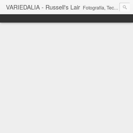
VARIEDALIA - Russell's Lair
Fotografía, Tecnología, Cine y Videojuegos en un Blog Multitemática. El rinconcito del creador de FotoMuseo 3D y Left 4 SGC.