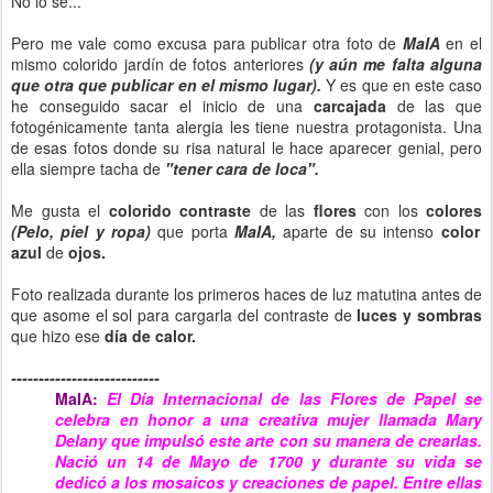
No lo sé...
Pero me vale como excusa para publicar otra foto de
MaIA
en el
mismo colorido jardín de fotos anteriores
(y aún me falta alguna
que otra que publicar en el mismo lugar).
Y es que en este caso
he conseguido sacar el inicio de una
carcajada
de las que
fotogénicamente tanta alergia les tiene nuestra protagonista. Una
de esas fotos donde su risa natural le hace aparecer genial, pero
ella siempre tacha de
"tener cara de loca".
Me gusta el
colorido contraste
de las
flores
con los
colores
(Pelo, piel y ropa)
que porta
MaIA,
aparte de su intenso
color
azul
de
ojos.
Foto realizada durante los primeros haces de luz matutina antes de
que asome el sol para cargarla del contraste de
luces y sombras
que hizo ese
día de calor.
---------------------------
MaIA:
El Día Internacional de las Flores de Papel se
celebra en honor a una creativa mujer llamada Mary
Delany que impulsó este arte con su manera de crearlas.
Nació un 14 de Mayo de 1700 y durante su vida se
dedicó a los mosaicos y creaciones de papel. Entre ellas