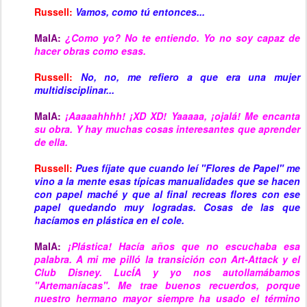
Russell:
Vamos, como tú entonces...
MaIA:
¿Como yo? No te entiendo. Yo no soy capaz de
hacer
obras como
esas.
Russell:
No, no, me refiero a que era una mujer
multidisciplinar...
MaIA:
¡Aaaaahhhh! ¡XD XD! Yaaaaa, ¡ojalá!
Me encanta
su obra
. Y hay muchas cosas interesantes que aprender
de ella.
Russell:
Pues fíjate que cuando leí "Flores de Papel" me
vino a la mente esas típicas manualidades que se hacen
con papel maché y que al final recreas flores con ese
papel quedando muy logradas. Cosas de las que
hacíamos en plástica en el cole.
MaIA:
¡Plástica! Hacía años que no escuchaba esa
palabra. A mi me pilló la transición con Art-Attack y el
Club Disney. LucÍA y yo nos autollamá
b
a
m
os
"Artemaníacas". Me trae buenos recuerdos, porque
nuestro hermano mayor siempre ha usado el término