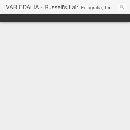
VARIEDALIA - Russell's Lair
Fotografía, Tecnología, Cine y Videojuegos en un Blog Multitemática. El rinconcito del creador de FotoMuseo 3D y Left 4 SGC.