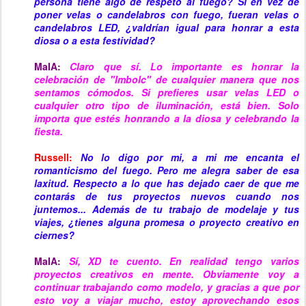
persona tiene algo de respeto al fuego? Si en vez de
poner velas o candelabros con fuego, fueran velas o
candelabros LED, ¿valdrían igual para honrar a esta
diosa o a esta festividad?
MaIA:
Claro que sí. Lo importante es honrar la
celebración de "Imbolc" de cualquier manera que nos
sentamos cómodos. Si prefieres usar velas LED o
cualquier otro tipo de iluminación, está bien. Solo
importa que estés honrando a la diosa y celebrando la
fiesta.
Russell:
No lo digo por mi, a mi me encanta el
romanticismo del fuego.
Pero me alegra saber de esa
laxitud. Respecto a lo que has dejado caer de que me
contarás de tus proyectos nuevos cuando nos
juntemos... Además de tu trabajo de modelaje y tus
viajes, ¿tienes alguna promesa o proyecto creativo en
ciernes?
MaIA:
Sí, XD te cuento. En realidad tengo varios
proyectos creativos en mente. Obviamente voy a
continuar trabajando como modelo, y gracias a que por
esto voy a viajar mucho, estoy aprovechando esos