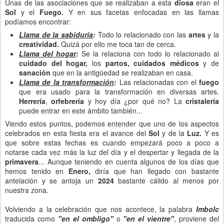
Unas de las asociaciones que se realizaban a esta
diosa
eran el
Sol
y el
Fuego.
Y en sus facetas enfocadas en las llamas
podíamos encontrar:
Llama de la sabiduría
:
Todo lo relacionado con las
artes
y la
creatividad.
Quizá por ello me toca tan de cerca.
Llama del hogar
:
Se la relaciona con todo lo relacionado al
cuidado del hogar,
los
partos,
cuidados médicos
y de
sanación
que en la antigüedad se realizaban en casa.
Llama de la transformación
:
Las relacionadas con el
fuego
que era usado para la transformación en diversas artes.
Herrería
,
orfebrería
y hoy día ¿por qué no? La
cristalería
puede entrar en este ámbito también...
Viendo estos puntos, podemos entender que uno de los aspectos
celebrados en esta fiesta era el avance del
Sol
y de la
Luz.
Y es
que sobre estas fechas es cuando empezará poco a poco a
notarse cada vez más la luz del día y el despertar y llegada de la
primavera
... Aunque teniendo en cuenta algunos de los días que
hemos tenido en
Enero,
diría que han llegado con bastante
antelación y se antoja un
2024
bastante cálido al menos por
nuestra zona.
Volviendo a la celebración que nos acontece, la palabra
Imbolc
traducida como
"en el ombligo"
o
"en el vientre"
, proviene del