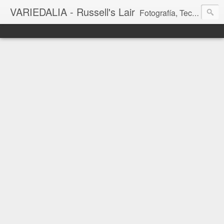
VARIEDALIA - Russell's Lair
Fotografía, Tecnología, Cine y Videojuegos en un Blog Multitemática. El rinconcito del creador de FotoMuseo 3D y Left 4 SGC.