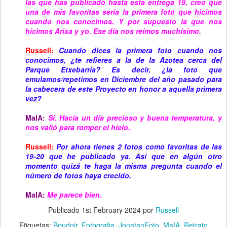
las que has publicado hasta esta entrega 19, creo que
una de mis favoritas sería la primera foto que hicimos
cuando nos conocimos. Y por supuesto la que nos
hicimos Arixa y yo. Ese día nos reímos muchísimo.
Russell:
Cuando dices la primera foto cuando nos
conocimos, ¿te refieres a la de la Azotea cerca del
Parque Etxebarría? Es decir, ¿la foto que
emulamos/repetimos en Diciembre del año pasado para
la cabecera de este Proyecto en honor a aquella primera
vez?
MaIA:
Sí. Hacía un día precioso y buena temperatura, y
nos valió para romper el hielo.
Russell:
Por ahora tienes 2 fotos como favoritas de las
19-20 que he publicado ya. Así que en algún otro
momento quizá te haga la misma pregunta cuando el
número de fotos haya crecido.
MaIA:
Me parece bien.
Publicado
1st February 2024
por
Russell
Etiquetas:
Boudoir
Fotografia
JonatanFoto
MaIA
Retrato