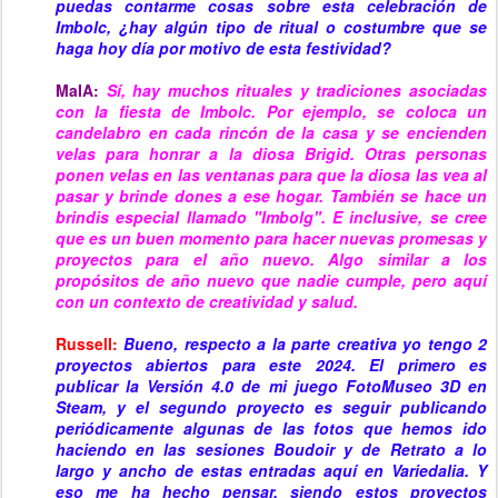
puedas contarme cosas sobre esta celebración de
Imbolc, ¿hay algún tipo de ritual o costumbre que se
haga hoy día por motivo de esta festividad?
MaIA:
Sí, hay muchos rituales y tradiciones asociadas
con la fiesta de Imbolc. Por ejemplo, se coloca un
candelabro en cada rincón de la casa y se encienden
velas para honrar a la diosa Brigid. Otras personas
ponen velas en las ventanas para que la diosa las vea al
pasar y brinde dones a ese hogar. También se hace un
brindis especial llamado "Imbolg". E inclusive, se cree
que es un buen momento para hacer nuevas promesas y
proyectos para el año nuevo. Algo similar a los
propósitos de año nuevo que nadie cumple, pero aquí
con un contexto de creatividad y salud.
Russell:
Bueno, respecto a la parte
creativ
a yo tengo 2
proyectos abiertos para este 2024. El primero es
publicar la Versión 4.0 de mi juego FotoMuseo 3D en
Steam, y el segundo proyecto es seguir publicando
periódicamente algunas de las fotos que hemos ido
haciendo en las sesiones Boudoir y de Retrato a lo
largo y ancho de estas entradas aquí en Variedalia. Y
eso me ha hecho pensar, siendo estos proyectos