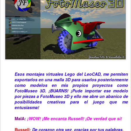
Esos montajes virtuales Lego del LeoCAD, me permiten
exportarlos en una malla 3D para usarlos posteriormente
como modelos en mis propios proyectos como
FotoMuseo 3D.
¡BUARNS
!
¡Pude importar ese modelo
por piezas a FotoMuseo 3D y ello me abre un abanico de
posibilidades creativas para el juego que me
entusiasma!
MaIA:
¡WOW! ¡Me encanta Russell! ¡De verdad que sí!
Russell:
De corazon otra vez, gracias por tus palabras.