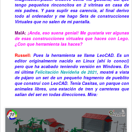
tengo pequeños rinconcitos en 2 vitrinas en casa de
mis padres. Y para suplir esa carencia, al final derivo
todo al ordenador y me hago Sets de construcciones
Virtuales que no salen de mi pantalla.
MaIA:
¡
Anda, eso suena genial! Me gustaría ver algunas
de esas construcciones virtuales que haces con Lego.
¿Con que herramienta las haces?
Russell:
Pues la herramienta se llama LeoCAD. Es un
editor originalmente nacido en Linux (ahí lo conocí)
pero que ha acabado teniendo versión en Windows. En
mi última
Felicitación Navideña de 2021
, mostré a vista
de pájaro un set de un pequeño fragmento de pueblito
que construí con LeoCAD. Tenía Casitas, un parque con
animales libres, una estación de tren y carreteras que
salían del set en todas direcciones. Mira: