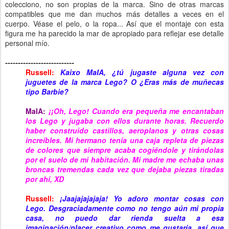
colecciono, no son propias de la marca. Sino de otras marcas
compatibles que me dan muchos más detalles a veces en el
cuerpo. Véase el pelo, o la ropa... Así que el montaje con esta
figura me ha parecido la mar de apropiado para reflejar ese detalle
personal mío.
---------------------------
Russell:
Kaixo MaIA, ¿tú jugaste alguna vez con
juguetes de la marca Lego? O ¿Eras más de muñecas
tipo Barbie?
MaIA:
¡
¡Oh, Lego! Cuando era pequeña me encantaban
los Lego y jugaba con ellos durante horas. Recuerdo
haber construido castillos, aeroplanos y otras cosas
increíbles. Mi hermano tenía una caja repleta de piezas
de colores que siempre acaba cogiéndole y tirándolas
por el suelo de mi habitación. Mi madre me echaba unas
broncas tremendas cada vez que dejaba piezas tiradas
por ahí, XD
Russell:
¡Jaajajajajaja! Yo adoro montar cosas con
Lego. Desgraciadamente como no tengo aún mi propia
casa, no puedo dar rienda suelta a esa
imaginación/placer creativo como me gustaría, así que