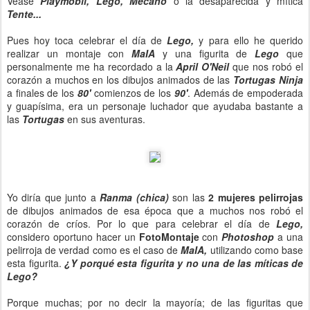
Véase
Playmobil, Lego, Mecano
o la desaparecida y mítica
Tente...
Pues hoy toca celebrar el día de
Lego,
y para ello he querido
realizar un montaje con
MaIA
y una figurita de
Lego
que
personalmente me ha recordado a la
April O'Neil
que nos robó el
corazón a muchos en los dibujos animados de las
Tortugas Ninja
a finales de los
80'
comienzos de los
90'
. Además de empoderada
y guapísima, era un personaje luchador que ayudaba bastante a
las
Tortugas
en sus aventuras.
Yo diría que junto a
Ranma (chica)
son las
2 mujeres pelirrojas
de dibujos animados de esa época que a muchos nos robó el
corazón de críos. Por lo que para celebrar el día de
Lego,
considero oportuno hacer un
FotoMontaje
con
Photoshop
a una
pelirroja de verdad como es el caso de
MaIA,
utilizando como base
esta figurita.
¿Y porqué esta figurita y no una de las míticas de
Lego?
Porque muchas; por no decir la mayoría; de las figuritas que