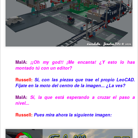
MaIA:
¡
¡Oh my god!! ¡Me encanta! ¿Y esto lo has
montado tú con un editor?
Russell:
Sí, con las piezas que trae el propio LeoCAD.
Fíjate en la moto del centro de la imagen... ¿La ves?
MaIA:
Sí, la que está esperando a cruzar el paso a
nivel...
Russell:
Pues
mira ahora la siguiente imagen: