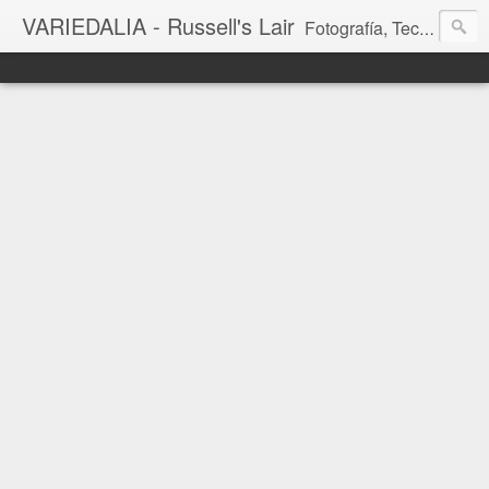
VARIEDALIA - Russell's Lair
Fotografía, Tecnología, Cine y Videojuegos en un Blog Multitemática. El rinconcito del creador de FotoMuseo 3D y Left 4 SGC.