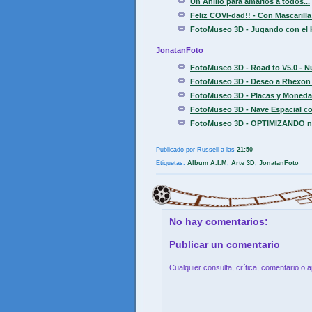
Un Anillo para amarlos a todos...
Feliz COVI-dad!! - Con Mascarilla
FotoMuseo 3D - Jugando con el 
JonatanFoto
FotoMuseo 3D - Road to V5.0 - N
FotoMuseo 3D - Deseo a Rhexon 
FotoMuseo 3D - Placas y Moneda
FotoMuseo 3D - Nave Espacial con
FotoMuseo 3D - OPTIMIZANDO nive
Publicado por
Russell
a las
21:50
Etiquetas:
Album A.I.M
,
Arte 3D
,
JonatanFoto
No hay comentarios:
Publicar un comentario
Cualquier consulta, crítica, comentario o 