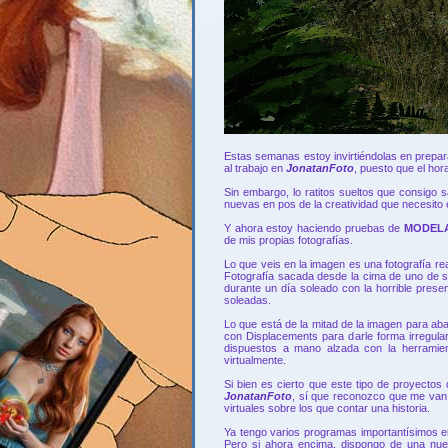
Estas semanas estoy invirtiéndolas en prepa
al trabajo en
JonatanFoto
, puesto que el ho
Sin embargo, lo ratitos sueltos que consigo
nuevas en pos de la creatividad que necesito 
Y ahora estoy haciendo pruebas de
MODEL
de mis propias fotografías.
Lo que veis en la imagen es una fotografía re
Fotografía sacada desde la cima de uno de
durante un día soleado con la horrible pres
soleadas.
Lo que está de la mitad de la imagen para ab
con Displacements para darle forma irregular
dispuestos a mano alzada con la herramien
virtualmente.
Si bien es cierto que este tipo de proyectos
JonatanFoto
, sí que reconozco que me van 
virtuales sobre los que contar una historia.
Ya tengo varios programas importantísimos e
Pero si ahora encima, dispongo de una nu