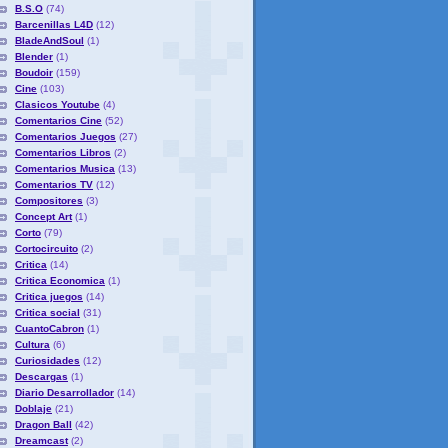
B.S.O
(74)
Barcenillas L4D
(12)
BladeAndSoul
(1)
Blender
(1)
Boudoir
(159)
Cine
(103)
Clasicos Youtube
(4)
Comentarios Cine
(52)
Comentarios Juegos
(27)
Comentarios Libros
(2)
Comentarios Musica
(13)
Comentarios TV
(12)
Compositores
(3)
Concept Art
(1)
Corto
(79)
Cortocircuito
(2)
Critica
(14)
Critica Economica
(1)
Critica juegos
(14)
Critica social
(31)
CuantoCabron
(1)
Cultura
(6)
Curiosidades
(12)
Descargas
(1)
Diario Desarrollador
(14)
Doblaje
(21)
Dragon Ball
(42)
Dreamcast
(2)