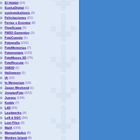
El Hobbit
(10)
EuskaDigital
(1)
euskopokalipsis
(3)
Felicitaciones
(21)
Ferias y Eventos
(8)
FlowScape
(5)
FM3D Gameplay
(2)
FotoCumple
(1)
Fotografia
(232)
FotoMemorias
(7)
Fotomontaje
(123)
FotoMuseo 3D
(75)
FotoRescate
(1)
GMOD
(2)
Halloween
(1)
IA
(10)
In Memoriam
(18)
Japan Weekend
(1)
JonatanFoto
(322)
Juegos
(129)
Koddy
(7)
L4D
(33)
Leadwerks
(4)
Left 4 SGC
(34)
Lost Files
(3)
MaIA
(163)
Manualidades
(6)
Monkey Island
(8)