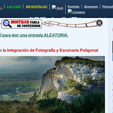
Left 4 SGC
365 NOSTALGIC
Portfolio
Showreels
Photos
es
MaIA
Contacto
para leer una entrada ALEATORIA.
la integración de Fotografía y Escenario Poligonal