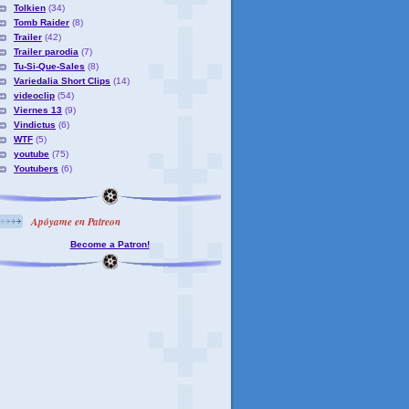
Tolkien
(34)
Tomb Raider
(8)
Trailer
(42)
Trailer parodia
(7)
Tu-Si-Que-Sales
(8)
Variedalia Short Clips
(14)
videoclip
(54)
Viernes 13
(9)
Vindictus
(6)
WTF
(5)
youtube
(75)
Youtubers
(6)
Apóyame en Patreon
Become a Patron!