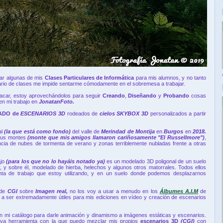
rar algunas de mis
Clases Particulares de Informática
para mis alumnos, y no tanto
rario de clases me impide sentarme cómodamente en el sobremesa a trabajar.
 sacar, estoy aprovechándolos para seguir
Creando
,
Diseñando
y
Probando
cosas
en mi trabajo en
JonatanFoto.
ADO de
ESCENARIOS 3D
rodeados de
cielos SKYBOX 3D
personalizados a partir
al
(la que está como fondo)
del valle de
Merindad de Montija
en
Burgos
en
2018.
 sus montes
(monte que mis amigos llamaron cariñosamente "El Russellmore")
,
encia de nubes de tormenta de verano y zonas terriblemente nubladas frente a otras
ajo
(para los que no lo hayáis notado ya)
es un modelado 3D poligonal de un suelo
, y sobre él, modelado de hierba, helechos y algunos otros matorrales. Todos ellos
ta de trabajo que estoy utilizando, y en un suelo donde podemos desplazarnos
 de
CGI
sobre
Imagen real,
no los voy a usar a menudo en los
Álbumes A.I.M
de
a ser extremadamente útiles para mis ediciones en vídeo y creación de escenarios
n mi catálogo para darle animación y dinamismo a imágenes estáticas y escenarios.
eva herramienta con la que puedo mezclar mis propios
escenarios 3D
(CGI)
con