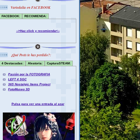
Variedalia en FACEBOOK
FACEBOOK:
RECOMIENDA:
-->Haz click y recomienda<--
¿Qué Posts te has perdido?:
4 Destacadas:
Aleatoria:
CapturaSTEAM:
Pasión por la FOTOGRAFIA
LEFT 4 SGC
365 Nostalgic Items Project
FotoMuseo 3D
Pulsa para ver una entrada al azar