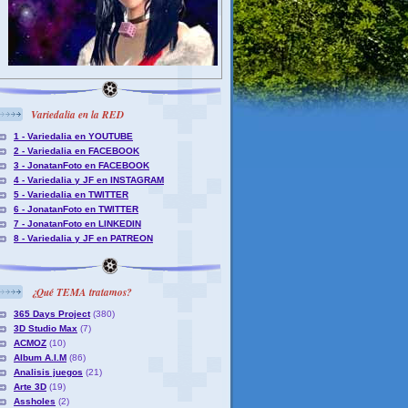
Variedalia en la RED
1 - Variedalia en YOUTUBE
2 - Variedalia en FACEBOOK
3 - JonatanFoto en FACEBOOK
4 - Variedalia y JF en INSTAGRAM
5 - Variedalia en TWITTER
6 - JonatanFoto en TWITTER
7 - JonatanFoto en LINKEDIN
8 - Variedalia y JF en PATREON
¿Qué TEMA tratamos?
365 Days Project
(380)
3D Studio Max
(7)
ACMOZ
(10)
Album A.I.M
(86)
Analisis juegos
(21)
Arte 3D
(19)
Assholes
(2)