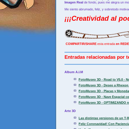
Imagen Real
de fondo, pues me alegra un mon
Me siento abrumado, feliz, y sobretodo motiva
¡¡¡Creatividad al po
COMPARTIR/SHARE
esta entrada
en REDE
Entradas relacionadas por t
Album A.I.M
FotoMuseo 3D - Road to V5.0 - N
FotoMuseo 3D - Deseo a Rhexon 
FotoMuseo 3D - Placas y Moneda
FotoMuseo 3D - Nave Espacial con
FotoMuseo 3D - OPTIMIZANDO nive
Arte 3D
Las distintas versiones de un T-R
Feliz Coronavidad! Con Paciencia