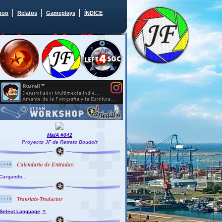
hop
Relatos
Gameplays
ÍNDICE
MaIA #042
Proyecto JF de Retrato Boudoir
Calendario de Entradas:
Cargando...
Translate-Traductor
Select Language
▼