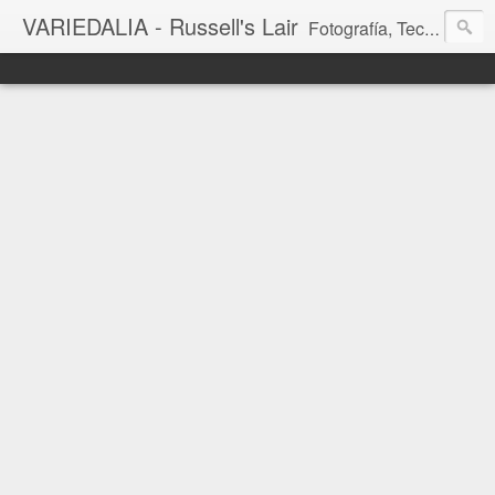
VARIEDALIA - Russell's Lair
Fotografía, Tecnología, Cine y Videojuegos en un Blog Multitemática. El rinconcito del creador de FotoMuseo 3D y Left 4 SGC.