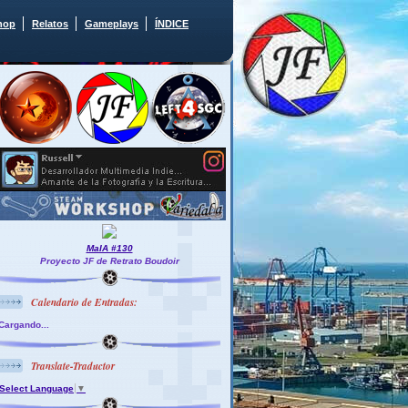
hop
Relatos
Gameplays
ÍNDICE
MaIA #130
Proyecto JF de Retrato Boudoir
Calendario de Entradas:
Cargando...
Translate-Traductor
Select Language
▼