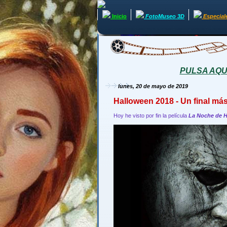
Inicio
FotoMuseo 3D
Especial
PULSA AQUÍ 
lunes, 20 de mayo de 2019
Halloween 2018 - Un final más
Hoy he visto por fin la película
La Noche de 