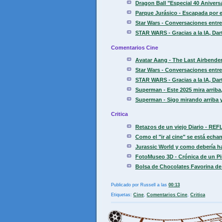
Dragon Ball "Especial 40 Aniver
Parque Jurásico - Escapada por el
Star Wars - Conversaciones entre 
STAR WARS - Gracias a la IA, Dart
Comentarios Cine
Avatar Aang - The Last Airbender.
Star Wars - Conversaciones entre 
STAR WARS - Gracias a la IA, Dart
Superman - Este 2025 mira arriba, 
Superman - Sigo mirando arriba y
Critica
Retazos de un viejo Diario - REF
Como el "ir al cine" se está echa
Jurassic World y como debería ha
FotoMuseo 3D - Crónica de un Pir
Bolsa de Chocolates Favorina de
Publicado por
Russell
a las
00:13
Etiquetas:
Cine
,
Comentarios Cine
,
Critica