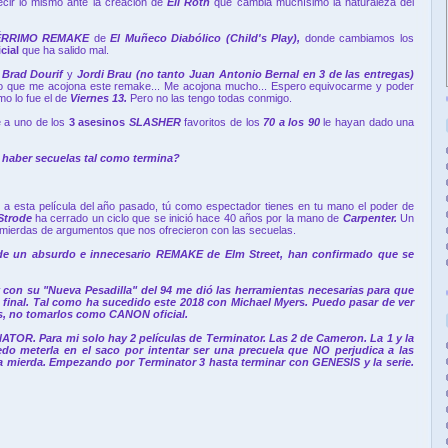
cir lo mismo ante la creación de
Eli Roth
que cambia muchísimo la naturaleza del
ÉRRIMO REMAKE
de
El Muñeco Diabólico (Child's Play),
donde cambiamos los
icial
que ha salido mal.
e
Brad Dourif
y
Jordi Brau (no tanto Juan Antonio Bernal en 3 de las entregas)
lo que me acojona este remake... Me acojona mucho... Espero equivocarme y poder
o lo fue el de
Viernes 13.
Pero no las tengo todas conmigo.
 a uno de los
3 asesinos
SLASHER
favoritos de los
70 a los 90
le hayan dado una
 haber secuelas tal como termina?
s a esta película del año pasado, tú como espectador tienes en tu mano el poder de
 Strode
ha cerrado un ciclo que se inició hace 40 años por la mano de
Carpenter.
Un
las mierdas de argumentos que nos ofrecieron con las secuelas.
de un absurdo e innecesario REMAKE de
Elm Street
, han confirmado que se
con su "Nueva Pesadilla" del 94 me dió las herramientas necesarias para que
 final. Tal como ha sucedido este 2018 con Michael Myers. Puedo pasar de ver
os, no tomarlos como CANON oficial.
TOR. Para mi solo hay 2 películas de Terminator. Las 2 de Cameron. La 1 y la
o meterla en el saco por intentar ser una precuela que NO perjudica a las
ta mierda. Empezando por Terminator 3 hasta terminar con GENESIS y la serie.