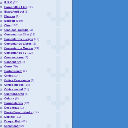
B.S.O
(74)
Barcenillas L4D
(12)
BladeAndSoul
(1)
Blender
(1)
Boudoir
(159)
Cine
(103)
Clasicos Youtube
(4)
Comentarios Cine
(52)
Comentarios Juegos
(27)
Comentarios Libros
(2)
Comentarios Musica
(13)
Comentarios TV
(12)
Compositores
(3)
Concept Art
(1)
Corto
(79)
Cortocircuito
(2)
Critica
(14)
Critica Economica
(1)
Critica juegos
(14)
Critica social
(31)
CuantoCabron
(1)
Cultura
(6)
Curiosidades
(12)
Descargas
(1)
Diario Desarrollador
(14)
Doblaje
(21)
Dragon Ball
(42)
Dreamcast
(2)