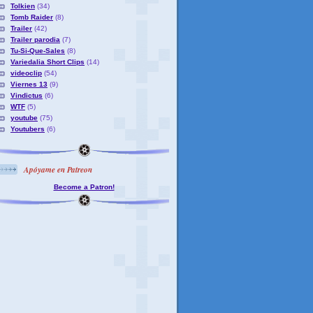
Tolkien
(34)
Tomb Raider
(8)
Trailer
(42)
Trailer parodia
(7)
Tu-Si-Que-Sales
(8)
Variedalia Short Clips
(14)
videoclip
(54)
Viernes 13
(9)
Vindictus
(6)
WTF
(5)
youtube
(75)
Youtubers
(6)
Apóyame en Patreon
Become a Patron!