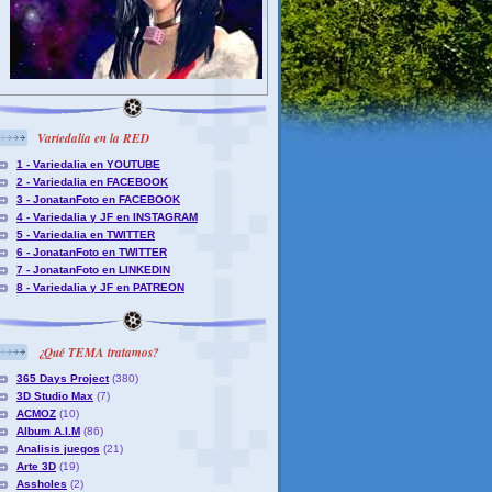
Variedalia en la RED
1 - Variedalia en YOUTUBE
2 - Variedalia en FACEBOOK
3 - JonatanFoto en FACEBOOK
4 - Variedalia y JF en INSTAGRAM
5 - Variedalia en TWITTER
6 - JonatanFoto en TWITTER
7 - JonatanFoto en LINKEDIN
8 - Variedalia y JF en PATREON
¿Qué TEMA tratamos?
365 Days Project
(380)
3D Studio Max
(7)
ACMOZ
(10)
Album A.I.M
(86)
Analisis juegos
(21)
Arte 3D
(19)
Assholes
(2)