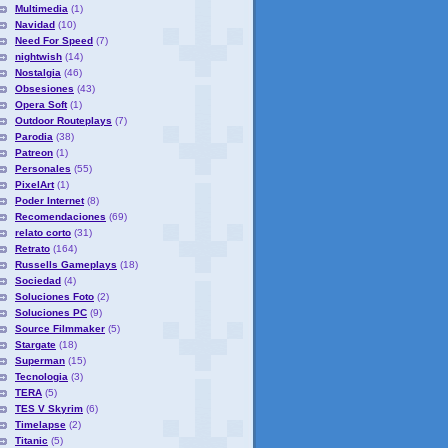
Multimedia
(1)
Navidad
(10)
Need For Speed
(7)
nightwish
(14)
Nostalgia
(46)
Obsesiones
(43)
Opera Soft
(1)
Outdoor Routeplays
(7)
Parodia
(38)
Patreon
(1)
Personales
(55)
PixelArt
(1)
Poder Internet
(8)
Recomendaciones
(69)
relato corto
(31)
Retrato
(164)
Russells Gameplays
(18)
Sociedad
(4)
Soluciones Foto
(2)
Soluciones PC
(9)
Source Filmmaker
(5)
Stargate
(18)
Superman
(15)
Tecnologia
(3)
TERA
(5)
TES V Skyrim
(6)
Timelapse
(2)
Titanic
(5)