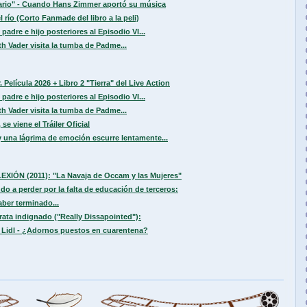
sario" - Cuando Hans Zimmer aportó su música
 río (Corto Fanmade del libro a la peli)
padre e hijo posteriores al Episodio VI...
h Vader visita la tumba de Padme...
 Película 2026 + Libro 2 "Tierra" del Live Action
padre e hijo posteriores al Episodio VI...
h Vader visita la tumba de Padme...
se viene el Tráiler Oficial
 una lágrima de emoción escurre lentamente...
LEXIÓN (2011): "La Navaja de Occam y las Mujeres"
ndo a perder por la falta de educación de terceros:
ber terminado...
ata indignado ("Really Dissapointed"):
 Lidl - ¿Adornos puestos en cuarentena?