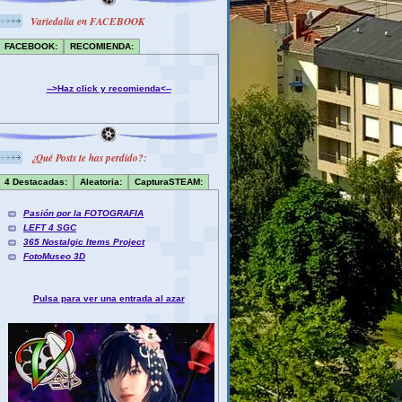
Variedalia en FACEBOOK
FACEBOOK:
RECOMIENDA:
-->Haz click y recomienda<--
¿Qué Posts te has perdido?:
4 Destacadas:
Aleatoria:
CapturaSTEAM:
Pasión por la FOTOGRAFIA
LEFT 4 SGC
365 Nostalgic Items Project
FotoMuseo 3D
Pulsa para ver una entrada al azar