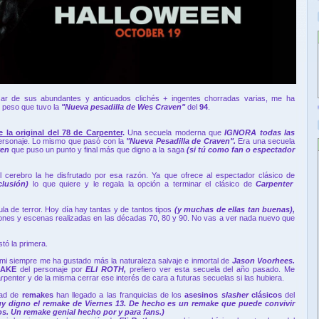
ar de sus abundantes y anticuados clichés + ingentes chorradas varias, me ha
 peso que tuvo la
"Nueva pesadilla de Wes Craven"
del
94
.
e la original del 78 de Carpenter
.
Una secuela moderna que
IGNORA todas las
rsonaje. Lo mismo que pasó con la
"Nueva Pesadilla de Craven".
Era una secuela
ven
que puso un punto y final más que digno a la saga
(si tú como fan o espectador
cerebro la he disfrutado por esa razón. Ya que ofrece al espectador clásico de
clusión)
lo que quiere y le regala la opción a terminar el clásico de
Carpenter
a de terror. Hoy día hay tantas y de tantos tipos
(
y muchas de ellas tan buenas),
iones y escenas realizadas en las décadas 70, 80 y 90. No vas a ver nada nuevo que
tó la primera.
mi siempre me ha gustado más la naturaleza salvaje e inmortal de
Jason Voorhees.
MAKE
del personaje por
ELI ROTH,
prefiero ver esta secuela del año pasado. Me
arpenter y de la misma cerrar ese interés de cara a futuras secuelas si las hubiera.
dad de
remakes
han llegado a las franquicias de los
asesinos
slasher
clásicos
del
y digno el remake de Viernes 13. De hecho es un remake que puede convivir
s. Un remake genial hecho por y para fans.)