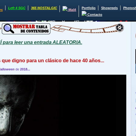
Left 4 SGC
365 NOSTALGIC
Portfolio
Showreels
Photos
es
MaIA
Contacto
para leer una entrada ALEATORIA.
 que digno para un clásico de hace 40 años...
Halloween
de
2018...