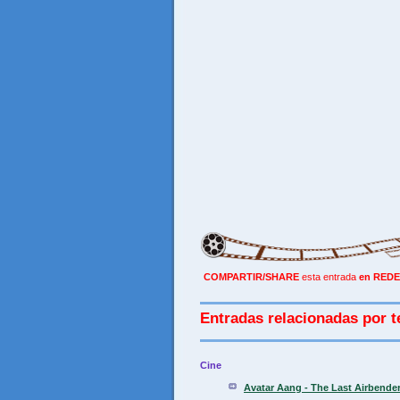
COMPARTIR/SHARE
esta entrada
en REDE
Entradas relacionadas por t
Cine
Avatar Aang - The Last Airbender.