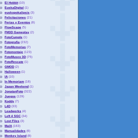
El Hobbit
(10)
EuskaDigital
(1)
euskopokalipsis
(3)
Felicitaciones
(21)
Ferias y Eventos
(8)
FlowScape
(5)
FM3D Gameplay
(2)
FotoCumple
(1)
Fotografia
(232)
FotoMemorias
(7)
Fotomontaje
(123)
FotoMuseo 3D
(75)
FotoRescate
(1)
GMOD
(2)
Halloween
(1)
IA
(10)
In Memoriam
(18)
Japan Weekend
(1)
JonatanFoto
(322)
Juegos
(129)
Koddy
(7)
L4D
(33)
Leadwerks
(4)
Left 4 SGC
(34)
Lost Files
(3)
MaIA
(163)
Manualidades
(6)
Monkey Island
(8)