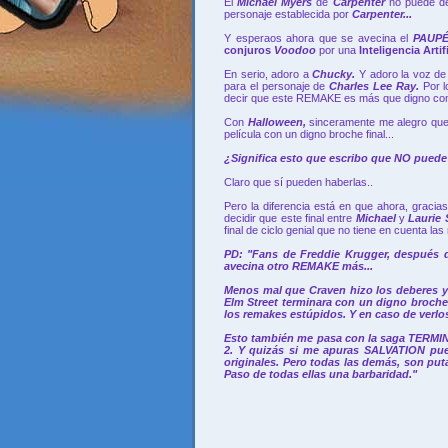
El
Michael Myers
de
Carpenter
no puede de
personaje establecida por
Carpenter...
Y esperaos ahora que se avecina el
PAUP
conjuros
Voodoo
por una
Inteligencia Artif
En serio, adoro a
Chucky.
Y adoro la voz d
para el personaje de
Charles Lee Ray.
Por 
decir que este REMAKE es más que digno com
Con
Halloween,
sinceramente me alegro que
película con un digno broche final...
¿Significa esto que escribo que NO puede
Claro que sí pueden haberlas..
Pero la diferencia está en que ahora, gracia
decidir que este final entre
Michael
y
Laurie
final de ciclo genial que no tiene en cuenta 
PD: "Fans de
Freddie Krugger
, después 
avecina otro REMAKE más...
Menos mal que Craven hizo los deberes y 
Elm Street terminara con un digno broche
los remakes estúpidos. Y en caso de verl
Esto también me pasa con la saga TERMINA
2. Y quizás si me apuras SALVATION pued
originales. Pero todas las demás, son pu
Paso de todas ellas una barbaridad."