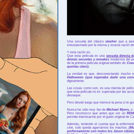
Una secuela del clásico
slasher
que a pes
entusiasmado por la misma y exacta razón de
Y esta razón es:
Que esta película es una
secuela directa d
demás secuelas y remakes
modernos del pe
de la primera película original también de
Cra
querías claro).
La verdad es que, desconectando mucho el 
Halloween (que esperaba darle una con
dignamente.
Las cosas como son, es una mierda de películ
que esta película no es superada por las acc
destaque.
Pero desde luego que merece la pena si te gus
Nunca he sido muy fan de
Michael Myers,
a 
Pero reconozco que antes que ver un
RE
permite interesarme por el guión original de C
Además, teniendo el cuenta que la enferme
cine, solo queda agarrarnos los machos.
(Mu
perfectamente con todos los Jason clásico