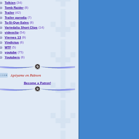
Tolkien
(34)
Tomb Raider
(8)
Trailer
(42)
Trailer parodia
(7)
Tu-Si-Que-Sales
(8)
Variedalia Short Clips
(14)
videoclip
(54)
Viernes 13
(9)
Vindictus
(6)
WTF
(5)
youtube
(75)
Youtubers
(6)
Apóyame en Patreon
Become a Patron!