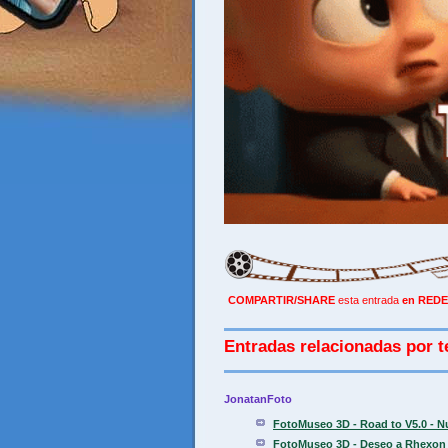
COMPARTIR/SHARE
esta entrada
en REDE
Entradas relacionadas por t
JonatanFoto
FotoMuseo 3D - Road to V5.0 - N
FotoMuseo 3D - Deseo a Rhexon 