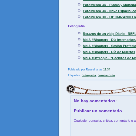
FotoMuseo 3D - Placas y Moneda
FotoMuseo 3D - Nave Espacial con
FotoMuseo 3D - OPTIMIZANDO nive
Fotografia
Retazos de un viejo Diario - REF
MaIA #Bloopers - Día Internaciona
MaIA #Bloopers - Sesión Profesio
MaIA #Bloopers - Día de Muertos
MaIA #OffTopic - "Cachitos de M
Publicado por
Russell
a las
13:34
Etiquetas:
Fotografia
,
JonatanFoto
No hay comentarios:
Publicar un comentario
Cualquier consulta, crítica, comentario o 