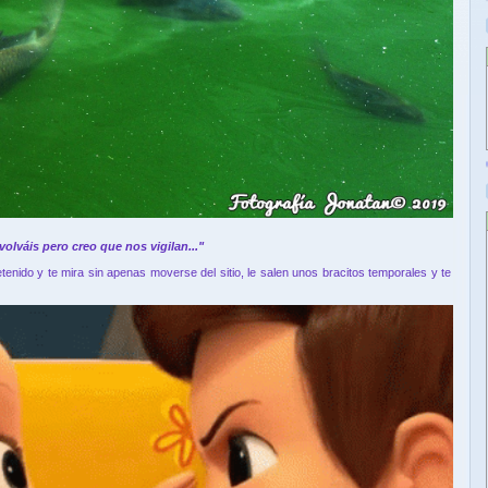
olváis pero creo que nos vigilan..."
enido y te mira sin apenas moverse del sitio, le salen unos bracitos temporales y te