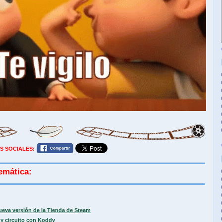
S SOCIALES:
emática:
ueva versión de la Tienda de Steam
y circuito con Koddy