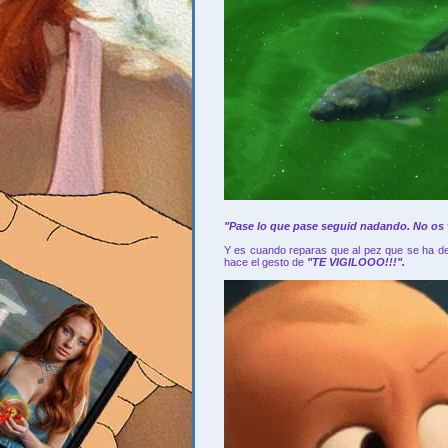
"Pase lo que pase seguid nadando. No os v
Y es cuando reparas que al pez que se ha det
hace el gesto de
"TE VIGILOOO!!!".