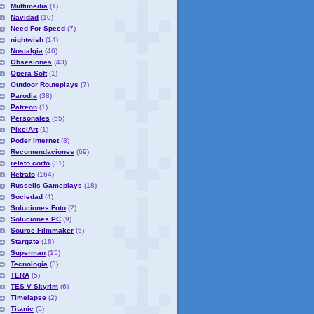
Multimedia
(1)
Navidad
(10)
Need For Speed
(7)
nightwish
(14)
Nostalgia
(46)
Obsesiones
(43)
Opera Soft
(1)
Outdoor Routeplays
(7)
Parodia
(38)
Patreon
(1)
Personales
(55)
PixelArt
(1)
Poder Internet
(8)
Recomendaciones
(69)
relato corto
(31)
Retrato
(164)
Russells Gameplays
(18)
Sociedad
(4)
Soluciones Foto
(2)
Soluciones PC
(9)
Source Filmmaker
(5)
Stargate
(18)
Superman
(15)
Tecnologia
(3)
TERA
(5)
TES V Skyrim
(6)
Timelapse
(2)
Titanic
(5)