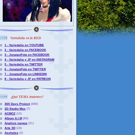
Variedalia en la RED
1 - Variedalia en YOUTUBE
2 - Variedalia en FACEBOOK
3 - JonatanFoto en FACEBOOK
4 - Variedalia y JF en INSTAGRAM
5 - Variedalia en TWITTER
6 - JonatanFoto en TWITTER
7 - JonatanFoto en LINKEDIN
8 - Variedalia y JF en PATREON
¿Qué TEMA tratamos?
365 Days Project
(380)
3D Studio Max
(7)
ACMOZ
(10)
Album A.I.M
(86)
Analisis juegos
(21)
Arte 3D
(19)
Assholes
(2)