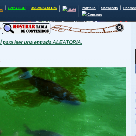
Left 4 SGC
365 NOSTALGIC
Portfolio
Showreels
Photos
es
MaIA
Contacto
para leer una entrada ALEATORIA.
.