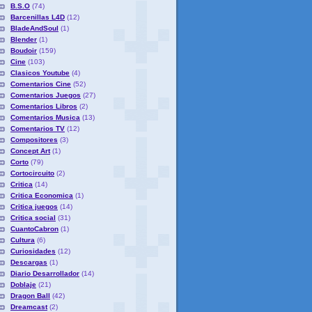
B.S.O
(74)
Barcenillas L4D
(12)
BladeAndSoul
(1)
Blender
(1)
Boudoir
(159)
Cine
(103)
Clasicos Youtube
(4)
Comentarios Cine
(52)
Comentarios Juegos
(27)
Comentarios Libros
(2)
Comentarios Musica
(13)
Comentarios TV
(12)
Compositores
(3)
Concept Art
(1)
Corto
(79)
Cortocircuito
(2)
Critica
(14)
Critica Economica
(1)
Critica juegos
(14)
Critica social
(31)
CuantoCabron
(1)
Cultura
(6)
Curiosidades
(12)
Descargas
(1)
Diario Desarrollador
(14)
Doblaje
(21)
Dragon Ball
(42)
Dreamcast
(2)