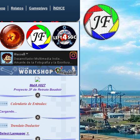
hop
Relatos
Gameplays
ÍNDICE
MaIA #027
Proyecto JF de Retrato Boudoir
Calendario de Entradas:
Cargando...
Translate-Traductor
Select Language
▼