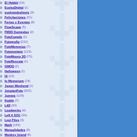
El Hobbit
(10)
EuskaDigital
(1)
euskopokalipsis
(3)
Felicitaciones
(21)
Ferias y Eventos
(8)
FlowScape
(5)
FM3D Gameplay
(2)
FotoCumple
(1)
Fotografia
(232)
FotoMemorias
(7)
Fotomontaje
(123)
FotoMuseo 3D
(75)
FotoRescate
(1)
GMOD
(2)
Halloween
(1)
IA
(10)
In Memoriam
(18)
Japan Weekend
(1)
JonatanFoto
(322)
Juegos
(129)
Koddy
(7)
L4D
(33)
Leadwerks
(4)
Left 4 SGC
(34)
Lost Files
(3)
MaIA
(163)
Manualidades
(6)
Monkey Island
(8)