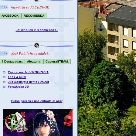
Variedalia en FACEBOOK
FACEBOOK:
RECOMIENDA:
-->Haz click y recomienda<--
¿Qué Posts te has perdido?:
4 Destacadas:
Aleatoria:
CapturaSTEAM:
Pasión por la FOTOGRAFIA
LEFT 4 SGC
365 Nostalgic Items Project
FotoMuseo 3D
Pulsa para ver una entrada al azar