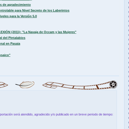
s de agradecimiento
trolable para Nivel Secreto de los Laberintos
les para la Versión 5.0
LEXIÓN (2011): "La Navaja de Occam y las Mujeres"
l del Pintalabios
nal en Pasaia
osaico"
aportación será atendido, agradecido y/o publicado en un breve periodo de tiempo: