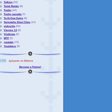
Tolkien
(34)
Tomb Raider
(8)
Trailer
(42)
Trailer parodia
(7)
Tu-Si-Que-Sales
(8)
Variedalia Short Clips
(14)
videoclip
(54)
Viernes 13
(9)
Vindictus
(6)
WTF
(5)
youtube
(75)
Youtubers
(6)
Apóyame en Patreon
Become a Patron!