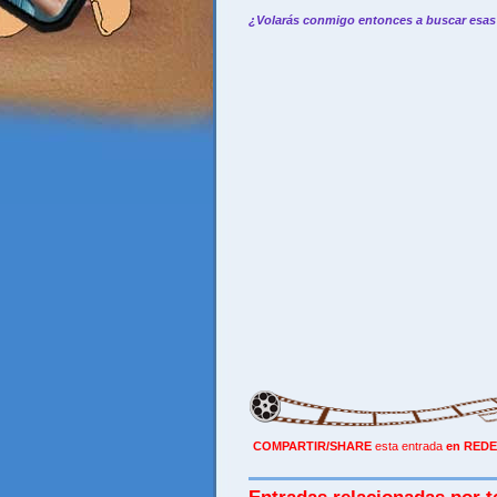
¿Volarás conmigo entonces a buscar esa
COMPARTIR/SHARE
esta entrada
en REDE