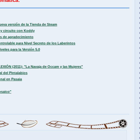
emática:
ueva versión de la Tienda de Steam
y circuito con Koddy
s de agradecimiento
trolable para Nivel Secreto de los Laberintos
les para la Versión 5.0
LEXIÓN (2011): "La Navaja de Occam y las Mujeres"
l del Pintalabios
nal en Pasaia
osaico"