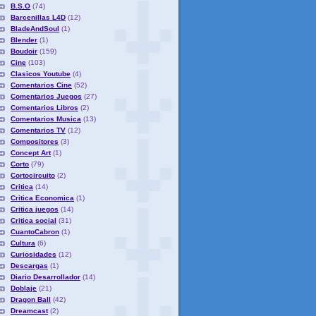
B.S.O
(74)
Barcenillas L4D
(12)
BladeAndSoul
(1)
Blender
(1)
Boudoir
(159)
Cine
(103)
Clasicos Youtube
(4)
Comentarios Cine
(52)
Comentarios Juegos
(27)
Comentarios Libros
(2)
Comentarios Musica
(13)
Comentarios TV
(12)
Compositores
(3)
Concept Art
(1)
Corto
(79)
Cortocircuito
(2)
Critica
(14)
Critica Economica
(1)
Critica juegos
(14)
Critica social
(31)
CuantoCabron
(1)
Cultura
(6)
Curiosidades
(12)
Descargas
(1)
Diario Desarrollador
(14)
Doblaje
(21)
Dragon Ball
(42)
Dreamcast
(2)