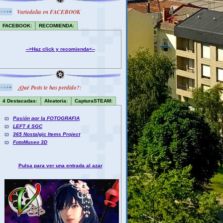
Variedalia en FACEBOOK
FACEBOOK:
RECOMIENDA:
-->Haz click y recomienda<--
¿Qué Posts te has perdido?:
4 Destacadas:
Aleatoria:
CapturaSTEAM:
Pasión por la FOTOGRAFIA
LEFT 4 SGC
365 Nostalgic Items Project
FotoMuseo 3D
Pulsa para ver una entrada al azar