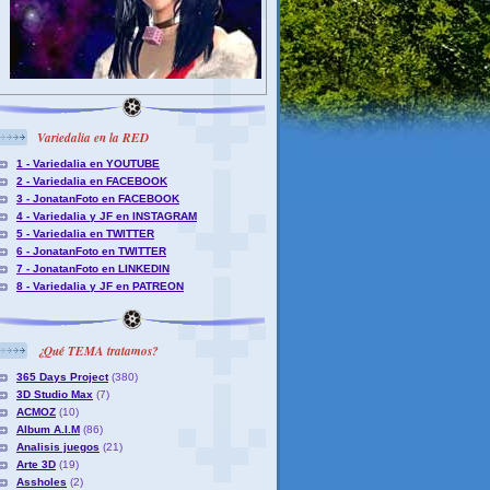
Variedalia en la RED
1 - Variedalia en YOUTUBE
2 - Variedalia en FACEBOOK
3 - JonatanFoto en FACEBOOK
4 - Variedalia y JF en INSTAGRAM
5 - Variedalia en TWITTER
6 - JonatanFoto en TWITTER
7 - JonatanFoto en LINKEDIN
8 - Variedalia y JF en PATREON
¿Qué TEMA tratamos?
365 Days Project
(380)
3D Studio Max
(7)
ACMOZ
(10)
Album A.I.M
(86)
Analisis juegos
(21)
Arte 3D
(19)
Assholes
(2)