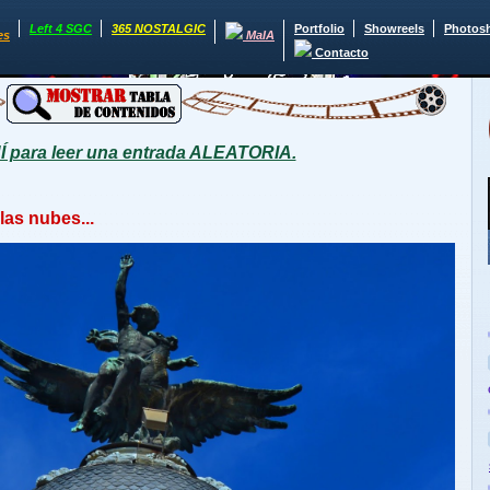
Left 4 SGC
365 NOSTALGIC
Portfolio
Showreels
Photos
es
MaIA
Contacto
para leer una entrada ALEATORIA.
las nubes...