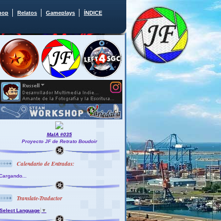
hop
Relatos
Gameplays
ÍNDICE
MaIA #035
Proyecto JF de Retrato Boudoir
Calendario de Entradas:
Cargando...
Translate-Traductor
Select Language
▼