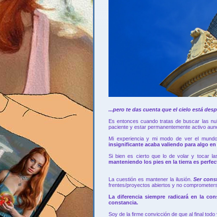
...pero te das cuenta que el cielo está des
Es entonces cuando tratas de buscar las nu
paciente y estar permanentemente activo aun
Mi experiencia y mi modo de ver el mun
insignificante acaba valiendo para algo e
Si bien es cierto que lo de volar y tocar
manteniendo los pies en la tierra es perfe
La cuestión es mantener la ilusión.
Ser const
frentes/proyectos abiertos y no comprometer
La diferencia siempre radicará en la con
constancia.
Soy de la firme convicción de que al final todo v