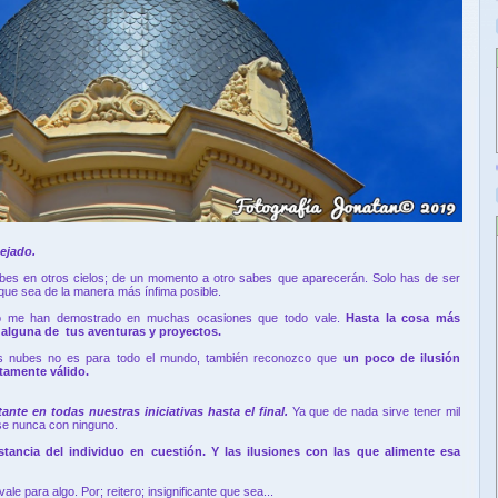
pejado.
bes en otros cielos; de un momento a otro sabes que aparecerán. Solo has de ser
que sea de la manera más ínfima posible.
do me han demostrado en muchas ocasiones que todo vale.
Hasta la cosa más
n alguna de tus aventuras y proyectos.
 las nubes no es para todo el mundo, también reconozco que
un poco de ilusión
ctamente válido.
ante en todas nuestras iniciativas hasta el final.
Ya que de nada sirve tener mil
se nunca con ninguno.
stancia del individuo en cuestión. Y las ilusiones con las que alimente esa
ale para algo. Por; reitero; insignificante que sea...