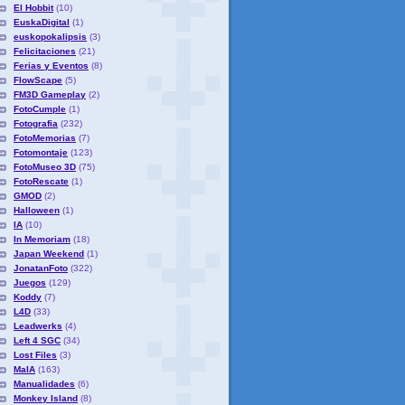
El Hobbit
(10)
EuskaDigital
(1)
euskopokalipsis
(3)
Felicitaciones
(21)
Ferias y Eventos
(8)
FlowScape
(5)
FM3D Gameplay
(2)
FotoCumple
(1)
Fotografia
(232)
FotoMemorias
(7)
Fotomontaje
(123)
FotoMuseo 3D
(75)
FotoRescate
(1)
GMOD
(2)
Halloween
(1)
IA
(10)
In Memoriam
(18)
Japan Weekend
(1)
JonatanFoto
(322)
Juegos
(129)
Koddy
(7)
L4D
(33)
Leadwerks
(4)
Left 4 SGC
(34)
Lost Files
(3)
MaIA
(163)
Manualidades
(6)
Monkey Island
(8)