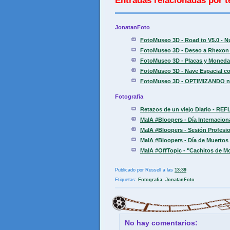
Entradas relacionadas por t
JonatanFoto
FotoMuseo 3D - Road to V5.0 - N
FotoMuseo 3D - Deseo a Rhexon 
FotoMuseo 3D - Placas y Moneda
FotoMuseo 3D - Nave Espacial con
FotoMuseo 3D - OPTIMIZANDO nive
Fotografia
Retazos de un viejo Diario - REF
MaIA #Bloopers - Día Internaciona
MaIA #Bloopers - Sesión Profesio
MaIA #Bloopers - Día de Muertos
MaIA #OffTopic - "Cachitos de M
Publicado por
Russell
a las
13:39
Etiquetas:
Fotografia
,
JonatanFoto
No hay comentarios: