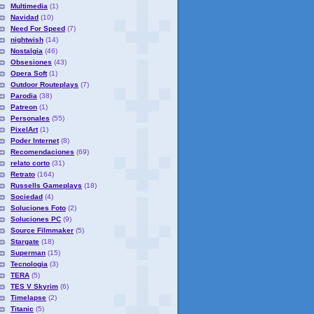
Multimedia
(1)
Navidad
(10)
Need For Speed
(7)
nightwish
(14)
Nostalgia
(46)
Obsesiones
(43)
Opera Soft
(1)
Outdoor Routeplays
(7)
Parodia
(38)
Patreon
(1)
Personales
(55)
PixelArt
(1)
Poder Internet
(8)
Recomendaciones
(69)
relato corto
(31)
Retrato
(164)
Russells Gameplays
(18)
Sociedad
(4)
Soluciones Foto
(2)
Soluciones PC
(9)
Source Filmmaker
(5)
Stargate
(18)
Superman
(15)
Tecnologia
(3)
TERA
(5)
TES V Skyrim
(6)
Timelapse
(2)
Titanic
(5)