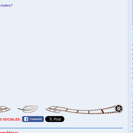
s nubes?
S SOCIALES: