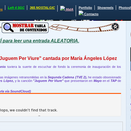
Left 4 SGC
365 NOSTALGIC
Portfolio
Showreels
Photos
es
MaIA
Contacto
para leer una entrada ALEATORIA.
"Juguem Per Viure" cantada por María Ángeles López
unio
tuviera la suerte de escuchar de fondo la ceremonia de inauguración de los
tas imágenes retransmitidas en la
Segunda Cadena (TVE 2),
he estado obsesionado
es López,
y la canción
"Juguem Per Viure"
que presentaron en
Mayo
en el
TAP
de
rla vía SoundCloud)