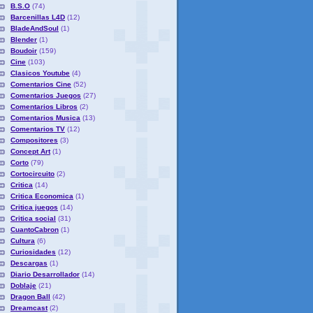
B.S.O
(74)
Barcenillas L4D
(12)
BladeAndSoul
(1)
Blender
(1)
Boudoir
(159)
Cine
(103)
Clasicos Youtube
(4)
Comentarios Cine
(52)
Comentarios Juegos
(27)
Comentarios Libros
(2)
Comentarios Musica
(13)
Comentarios TV
(12)
Compositores
(3)
Concept Art
(1)
Corto
(79)
Cortocircuito
(2)
Critica
(14)
Critica Economica
(1)
Critica juegos
(14)
Critica social
(31)
CuantoCabron
(1)
Cultura
(6)
Curiosidades
(12)
Descargas
(1)
Diario Desarrollador
(14)
Doblaje
(21)
Dragon Ball
(42)
Dreamcast
(2)