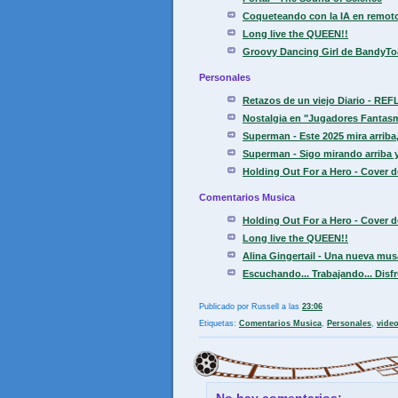
Coqueteando con la IA en remoto 
Long live the QUEEN!!
Groovy Dancing Girl de BandyToas
Personales
Retazos de un viejo Diario - REF
Nostalgia en "Jugadores Fantasm
Superman - Este 2025 mira arriba, 
Superman - Sigo mirando arriba y
Holding Out For a Hero - Cover d
Comentarios Musica
Holding Out For a Hero - Cover d
Long live the QUEEN!!
Alina Gingertail - Una nueva mu
Escuchando... Trabajando... Disfr
Publicado por
Russell
a las
23:06
Etiquetas:
Comentarios Musica
,
Personales
,
video