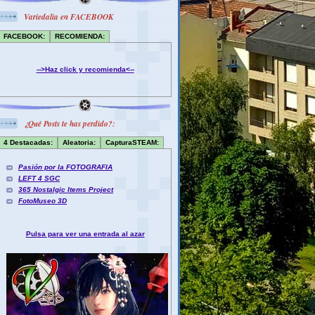
Variedalia en FACEBOOK
FACEBOOK:
RECOMIENDA:
-->Haz click y recomienda<--
¿Qué Posts te has perdido?:
4 Destacadas:
Aleatoria:
CapturaSTEAM:
Pasión por la FOTOGRAFIA
LEFT 4 SGC
365 Nostalgic Items Project
FotoMuseo 3D
Pulsa para ver una entrada al azar