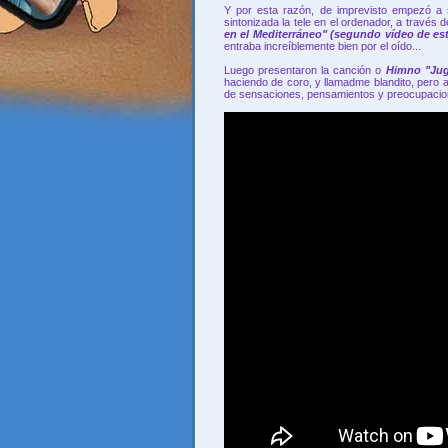
Y por esta razón, de imprevisto empezó a s
sintonizada la tele en el ordenador, a través d
en el Mediterráneo" (segundo vídeo de es
entraba increíblemente bien por el oído...
Luego presentaron la canción o
Himno
"Ju
haciendo de coro, y llamadme blandito, pero 
de sensaciones, pensamientos y preocupacion