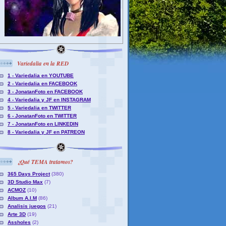
Variedalia en la RED
1 - Variedalia en YOUTUBE
2 - Variedalia en FACEBOOK
3 - JonatanFoto en FACEBOOK
4 - Variedalia y JF en INSTAGRAM
5 - Variedalia en TWITTER
6 - JonatanFoto en TWITTER
7 - JonatanFoto en LINKEDIN
8 - Variedalia y JF en PATREON
¿Qué TEMA tratamos?
365 Days Project
(380)
3D Studio Max
(7)
ACMOZ
(10)
Album A.I.M
(86)
Analisis juegos
(21)
Arte 3D
(19)
Assholes
(2)