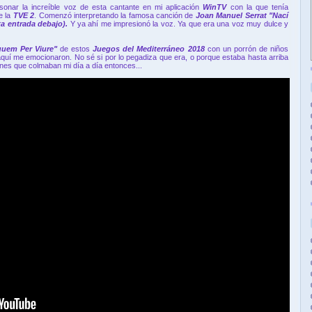
onar la increíble voz de esta cantante en mi aplicación
WinTV
con la que tenía
e la
TVE 2
.
Comenzó interpretando la famosa canción de
Joan Manuel Serrat "Nací
ta entrada debajo).
Y ya ahí me impresionó la voz. Ya que era una voz muy dulce y
guem Per Viure"
de estos
Juegos del Mediterráneo 2018
con un porrón de niños
aquí me emocionaron. No sé si por lo pegadiza que era, o porque estaba hasta arriba
es que colmaban mi día a día entonces...