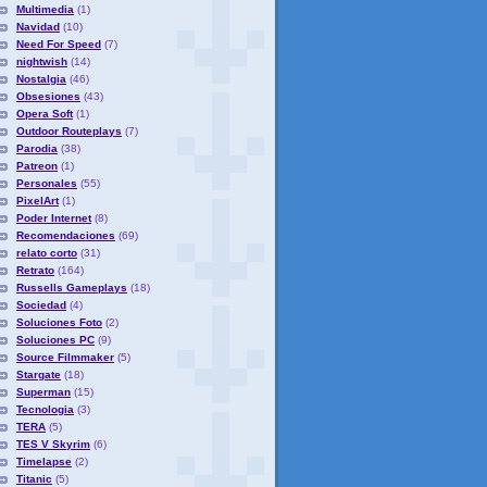
Multimedia
(1)
Navidad
(10)
Need For Speed
(7)
nightwish
(14)
Nostalgia
(46)
Obsesiones
(43)
Opera Soft
(1)
Outdoor Routeplays
(7)
Parodia
(38)
Patreon
(1)
Personales
(55)
PixelArt
(1)
Poder Internet
(8)
Recomendaciones
(69)
relato corto
(31)
Retrato
(164)
Russells Gameplays
(18)
Sociedad
(4)
Soluciones Foto
(2)
Soluciones PC
(9)
Source Filmmaker
(5)
Stargate
(18)
Superman
(15)
Tecnologia
(3)
TERA
(5)
TES V Skyrim
(6)
Timelapse
(2)
Titanic
(5)