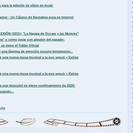
para la edición de vídeo en local:
ter - Un Clásico de Nostalgia pura en Internet
LEXIÓN (2011): "La Navaja de Occam y las Mujeres"
a" o como jugar con alguien del pasado:
se viene el Tráiler Oficial
 una lágrima de emoción escurre lentamente...
e una nueva musa musical a la que seguir + Extras
e una nueva musa musical a la que seguir + Extras
sa que descubrí en pleno confinamiento de 2020:
utando...
clip