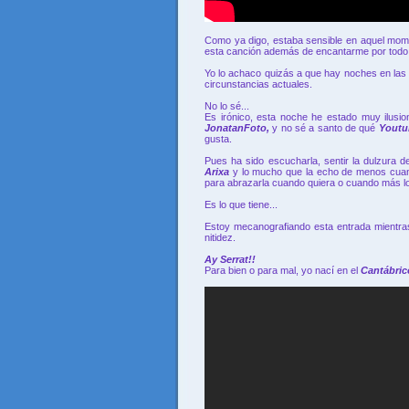
Como ya digo, estaba sensible en aquel mome
esta canción además de encantarme por todo
Yo lo achaco quizás a que hay noches en las
circunstancias actuales.
No lo sé...
Es irónico, esta noche he estado muy ilusi
JonatanFoto,
y no sé a santo de qué
Yout
gusta.
Pues ha sido escucharla, sentir la dulzura 
Arixa
y lo mucho que la echo de menos cuand
para abrazarla cuando quiera o cuando más 
Es lo que tiene...
Estoy mecanografiando esta entrada mientras
nitidez.
Ay Serrat!!
Para bien o para mal, yo nací en el
Cantábrico