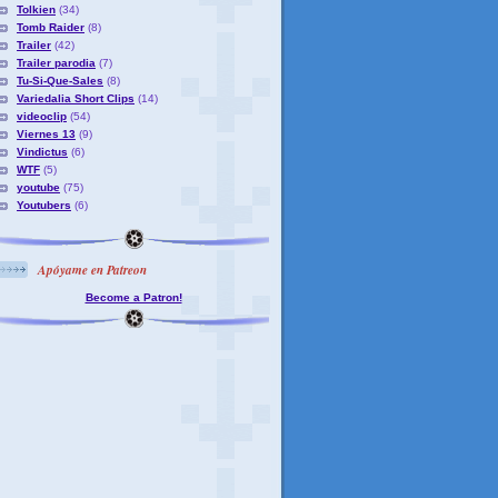
Tolkien
(34)
Tomb Raider
(8)
Trailer
(42)
Trailer parodia
(7)
Tu-Si-Que-Sales
(8)
Variedalia Short Clips
(14)
videoclip
(54)
Viernes 13
(9)
Vindictus
(6)
WTF
(5)
youtube
(75)
Youtubers
(6)
Apóyame en Patreon
Become a Patron!