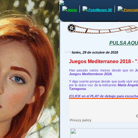
Inicio
FotoMuseo 3D
Especial
PULSA AQUÍ 
lunes, 29 de octubre de 2018
Juegos Mediterraneo 2018 - 
Han pasado varios meses desde que en
J
Juegos Mediterráneo 2018.
Y digo suerte porque desde que pude vivir es
por la dulce voz de la intérprete
María Ángel
Tarragona.
(CLICK en el PLAY de debajo para escucha