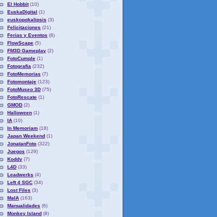
El Hobbit
(10)
EuskaDigital
(1)
euskopokalipsis
(3)
Felicitaciones
(21)
Ferias y Eventos
(8)
FlowScape
(5)
FM3D Gameplay
(2)
FotoCumple
(1)
Fotografia
(232)
FotoMemorias
(7)
Fotomontaje
(123)
FotoMuseo 3D
(75)
FotoRescate
(1)
GMOD
(2)
Halloween
(1)
IA
(10)
In Memoriam
(18)
Japan Weekend
(1)
JonatanFoto
(322)
Juegos
(129)
Koddy
(7)
L4D
(33)
Leadwerks
(4)
Left 4 SGC
(34)
Lost Files
(3)
MaIA
(163)
Manualidades
(6)
Monkey Island
(8)