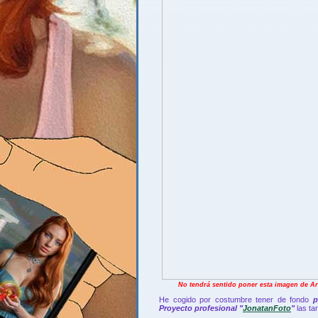
No tendrá sentido poner esta imagen de Ari
He cogido por costumbre tener de fondo
p
Proyecto profesional "
JonatanFoto
"
las ta