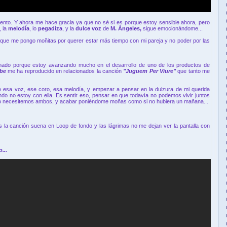
nto. Y ahora me hace gracia ya que no sé si es porque estoy sensible ahora, pero
, la
melodía
, lo
pegadiza
, y la
dulce voz
de
M. Ángeles,
sigue emocionándome...
 que me pongo moñitas por querer estar más tiempo con mi pareja y no poder por las
onado porque estoy avanzando mucho en el desarrollo de uno de los productos de
ube
me ha reproducido en relacionados la canción
"Juguem Per Viure"
que tanto me
de esa voz, ese coro, esa melodía, y empezar a pensar en la dulzura de mi querida
o no estoy con ella. Es sentir eso, pensar en que todavía no podemos vivir juntos
lo necesitemos ambos, y acabar poniéndome moñas como si no hubiera un mañana...
 la canción suena en Loop de fondo y las lágrimas no me dejan ver la pantalla con
...