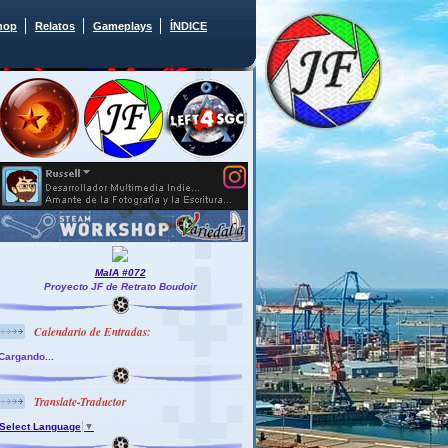
hop
Relatos
Gameplays
ÍNDICE
MaIA #072
Proyecto JF de Retrato Boudoir
Calendario de Entradas:
Cargando...
Translate-Traductor
Select Language
▼